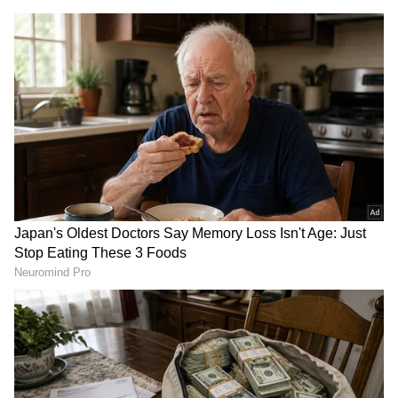
2
5
Image Credit :
Getty
ಅಪಾರ್ಟ್‌ಮೆಂಟ್ ಗಾತ್ರ ಮತ್ತು ನೋಂದಣಿ ವಿವರ
ಶ್ರೇಯಸ್ ಅಯ್ಯರ್ ಬಾಡಿಗೆಗೆ ಪಡೆದಿರುವ ಈ ಫ್ಲಾಟ್ ವರ್ಲಿ
ಭಾಗದ ಪ್ರಸಿದ್ಧ ‘ಆರ್ಟೇಶಿಯಾ’ (Artesia) ಹೆಸರಿನ
ಬಹುಮಹಡಿ ಕಟ್ಟಡದಲ್ಲಿದೆ. ದಾಖಲೆಗಳ ಪ್ರಕಾರ, ಈ ಫ್ಲಾಟ್‌ನ
ಒಟ್ಟು ವಿಸ್ತೀರ್ಣ ಸುಮಾರು 3,875 ಚದರ ಅಡಿಗಳಾಗಿದ್ದು,
ಇದರೊಂದಿಗೆ ನಾಲ್ಕು ಕಾರುಗಳ ಪಾರ್ಕಿಂಗ್ ವ್ಯವಸ್ಥೆಯೂ