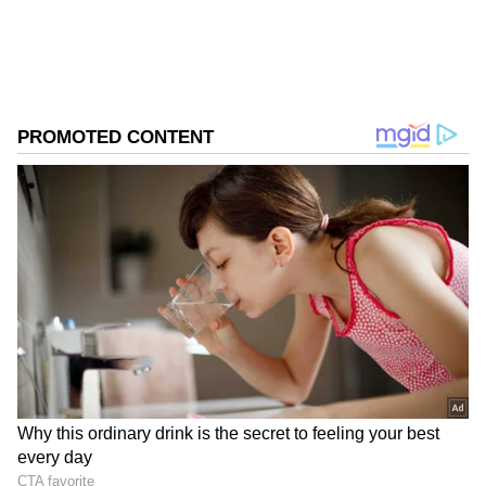
(SquareYards) ಪಡೆದುಕೊಂಡಿರುವ ಆಸ್ತಿ ನೋಂದಣಿ
ದಾಖಲೆಗಳ ಮೂಲಕ ಈ ಮಾಹಿತಿ ಬಹಿರಂಗವಾಗಿದೆ.
ಸಮಗ್ರ ಸುದ್ದಿ ಮೂಲವನ್ನಾಗಿ asianet suvarna news ಅನ್ನು
ಆಯ್ಕೆ ಮಾಡಿಕೊಳ್ಳಿ