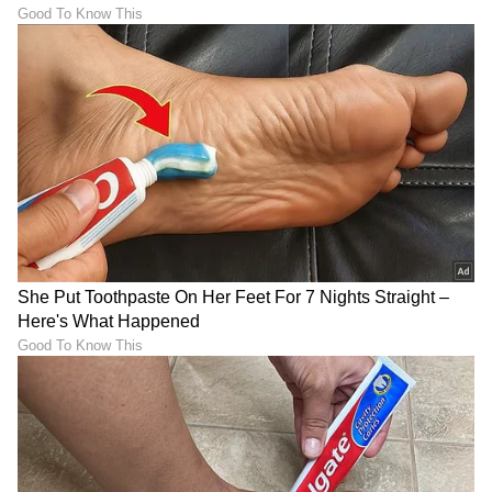
LATEST VIDEOS
ಕ್ರಿಕೆಟ್ ಮತ್ತು ಕ್ರೀಡಾ ಜಗತ್ತಿನ (
Sports News in
Kannada
) ಕ್ಷಣಕ್ಷಣದ ಕನ್ನಡ ಸುದ್ದಿ ಅಪ್ಡೇಟ್‌ಗಳಿಗಾಗಿ
ಏಷ್ಯಾನೆಟ್ ಸುವರ್ಣ ನ್ಯೂಸ್‌ ಫಾಲೋ ಮಾಡಿ.
IPL
Live
ಸೇರಿದಂತೆ ಟೀಂ ಇಂಡಿಯಾದ ಬ್ರೇಕಿಂಗ್ ಸುದ್ದಿ