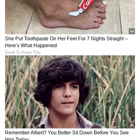
(
Cricket News in Kannada
), ವಿಶೇಷ ವರದಿಗಳು
ಮತ್ತು ನೇರ ಪ್ರಸಾರಗಳೊಂದಿಗೆ ಸಂಪೂರ್ಣ ಮಾಹಿತಿ
ನಿಮ್ಮ ಒಂದೇ ಕ್ಲಿಕ್‌ನಲ್ಲಿ ಲಭ್ಯ. ಏಷ್ಯಾನೆಟ್ ಸುವರ್ಣ
ನ್ಯೂಸ್ ಅಧಿಕೃತ ಆ್ಯಪ್ ಡೌನ್‌ಲೋಡ್ ಮಾಡಿ ಹಾಗೂ
ಎಲ್ಲಾ ಅಪ್‌ಡೇಟ್ ಗಳನ್ನು ಪಡೆಯಿರಿ.
ABOUT THE AUTHOR
Santosh Naik
SN
ನಾನು ಏಷ್ಯಾನೆಟ್ ಸುವರ್ಣ ನ್ಯೂಸ್.ಕಾಂನಲ್ಲಿ ಮುಖ್ಯ
ಉಪಸಂಪಾದಕ. ಉತ್ತರ ಕನ್ನಡ ಜಿಲ್ಲೆಯ ಭಟ್ಕಳದವನು. 13
ವರ್ಷಗಳಿಂದಲೂ ಮಾಧ್ಯಮದಲ್ಲಿದ್ದೇನೆ. ಉಜಿರೆಯ ಎಸ್‌ಡಿಎಂ
ಕಾಲೇಜಿನಲ್ಲಿ ಪತ್ರಿಕೋದ್ಯಮ ಪದವಿ. ಹೊಸದಿಗಂತದ ಮೂಲಕ
ಶ್ರೇಯಸ್ ಅಯ್ಯರ್
ಮಾಧ್ಯಮ ಜಗತ್ತಿಗೆ ಕಾಲಿಟ್ಟವನು. ಕ್ರೀಡಾ ವರದಿಯಲ್ಲಿ ಹೆಚ್ಚು ಆಸಕ್ತಿ.
ಮುಂಬೈ
ವ್ಯವಹಾರ
ವ್ಯಾಪಾರ ಸುದ್ದಿ
ಕ್ರಿಕೆಟ್
ಆದರೆ, ಡಿಜಿಟಲ್ ಮಾಧ್ಯಮ ಎಲ್ಲ ವಿಷಯದಲ್ಲೂ ಪಳಗಿಸಿದೆ.
ವಿಜಯವಾಣಿ, ಸ್ಟಾರ್‌ ಸ್ಪೋರ್ಟ್ಸ್‌ನಲ್ಲಿ ಕೆಲಸ ಮಾಡಿದ್ದೇನೆ. ಓದು,
ಪ್ರವಾಸ ನೆಚ್ಚಿನ ಹವ್ಯಾಸ