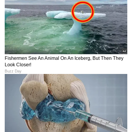
ಸನ್‌ರೈಸರ್ಸ್ ಹೈದರಾಬಾದ್ ಒಡತಿ
ವಿಶ್ವಕಪ್ ವೇಳೆ ಸಹ ಆಟಗಾರ್ತಿ
ಕಾವ್ಯಾ ಮಾರನ್ ಮದುವೆ ದಿನಾಂಕ
ಜೊತೆ ಅಕ್ರಮ ಸಂಬಂಧ: ಆಸೀಸ್‌
ರಿವೀಲ್, ಜೈಲರ್ 2 ಸಿನಿಮಾಗೆ ಇದೆ
ಮಹಿಳಾ ಕ್ರಿಕೆಟರ್ ಆಶ್ಲೀ ಗಾರ್ಡ್ನರ್
ಲಿಂಕ್
ಮೋಸ ಬಯಲು ಮಾಡಿದ ಪತ್ನಿ
ಮೋನಿಕಾ
ಐಪಿಎಲ್‌ನಲ್ಲಿ ನೆಲಕಚ್ಚಿದ ಚೆನ್ನೈ:
ದಂಗು ಬಡಿಸೋ ಸೂರ್ಯವಂಶಿ
ಹಳೆ ಕುದುರೆಗಳಿಗೆ ಗೇಟ್‌ಪಾಸ್
ಈ ಲುಕ್‌ನ ಹಿಂದೆ ಒಬ್ಬರ ಕೈವಾಡ..
ನೀಡಲು ಶುರು ಮಾಡಿದ ಸಿಎಸ್‌ಕೆ
ವೈಭವ್ ನೆಚ್ಚಿನ ತಾರೆ ಯಾರು..?
ಫ್ರಾಂಚೈಸಿ!