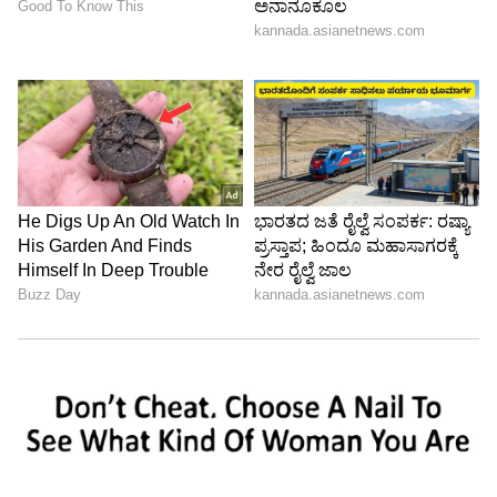
5
5
Image Credit :
ANI
ವರ್ಲಿ ರಿಯಲ್ ಎಸ್ಟೇಟ್ ಮಾರುಕಟ್ಟೆಯ ದರ ಸದ್ಯ
ಹೇಗಿದೆ?
ವರದಿಯ ಪ್ರಕಾರ, ಇತ್ತೀಚೆಗಷ್ಟೇ ಗೋದ್ರೇಜ್ ಗ್ರೂಪ್‌ನ ತಾನ್ಯಾ
ದುಬಾಶ್ ಅವರು ವರ್ಲಿ ಸೀ-ಫೇಸ್‌ನಲ್ಲಿ ಬರೋಬ್ಬರಿ 300
ಕೋಟಿ ರೂಪಾಯಿ ವೆಚ್ಚದಲ್ಲಿ ಸಮುದ್ರಕ್ಕೆ ಮುಖ ಮಾಡಿರುವ
ಅಪಾರ್ಟ್‌ಮೆಂಟ್ ಖರೀದಿಸಿದ್ದಾರೆ. ಇದರ ಬೆಲೆ ಪ್ರತಿ ಚದರ
ಅಡಿಗೆ 2.50 ಲಕ್ಷ ರೂಪಾಯಿಗಿಂತಲೂ ಹೆಚ್ಚಾಗಿದೆ. ಸ್ಕ್ವೇರ್