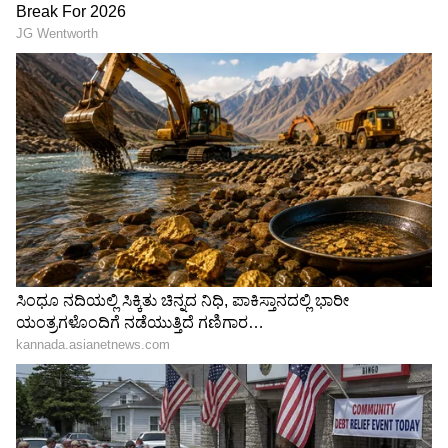
Related Articles
ಭಾರತವೇ ಮೆಚ್ಚಿದ ಸೀತೆಯನ್ನು ಲವ್‌ ಮಾಡುತ್ತಿದ್ದಾರಾ
ಕ್ರಿಕೆಟರ್ ಶ್ರೇಯಸ್‌ ಅಯ್ಯರ್‌?‌ ಸತ್ಯ ಬಯಲು
ಕ್ರಿಕೆಟರ್‌ ಶ್ರೇಯಸ್‌ ಅಯ್ಯರ್‌ ಭೇಟಿಯಾದ 'ಶೇಕ್‌ ಇಟ್‌
ಪುಷ್ಪವತಿ' ಖ್ಯಾತಿಯ ನಟಿ ನಿಮಿಕಾ ರತ್ನಾಕರ್!
3
5