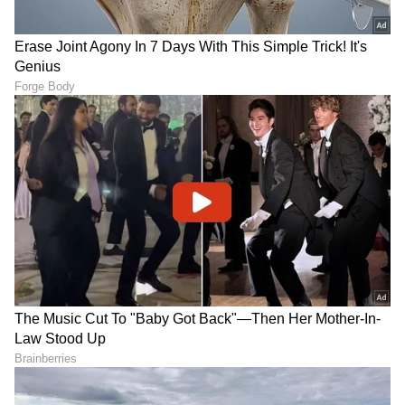
LATEST VIDEOS
"ರಾಜಕೀಯ ಬೇಡ, ಸಿನಿಮಾನೇ ಪ್ರಾಣ":
ಕನಕೋತ್ಸವದಲ್ಲಿ ರಿಷಬ್ ಶೆಟ್ಟಿ | Rishab
Shetty speech | Suvarna News
ಶೇ.50 ರಿಂದ ಶೇ.18 ಕ್ಕೆ TAX ಇಳಿಕೆ: ಮೋದಿ-
ಟ್ರಂಪ್ ಐತಿಹಾಸಿಕ ಒಪ್ಪಂದ | India US
Trade Deal | Party Rounds