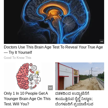
Image Credit :
ANI
ಇತ್ತೀಚೆಗಷ್ಟೇ ವಾಣಿಜ್ಯ ಆಸ್ತಿ ಖರೀದಿಸಿದ್ದ ಅಯ್ಯರ್
ಈ ಬಾಡಿಗೆ ಮನೆಗೆ ಒಪ್ಪಂದ ಮಾಡಿಕೊಳ್ಳುವ ಕೆಲ ದಿನಗಳ
ಮುನ್ನವಷ್ಟೇ, ಶ್ರೇಯಸ್ ಅಯ್ಯರ್ ಮುಂಬೈನ ಇದೇ ವರ್ಲಿ
ಪ್ರದೇಶದಲ್ಲಿ 2.9 ಕೋಟಿ ರೂಪಾಯಿ ಮೌಲ್ಯದ
ಕಮರ್ಷಿಯಲ್ ಪ್ರಾಪರ್ಟಿ (ವಾಣಿಜ್ಯ ಆಸ್ತಿ) ಒಂದನ್ನು
ಖರೀದಿಸಿದ್ದರು. ವರ್ಲಿ ಪ್ರದೇಶವು ತನ್ನ ಲಕ್ಶುರಿ ಟವರ್‌ಗಳು,
ಸಮುದ್ರಕ್ಕೆ ಮುಖ ಮಾಡಿರುವ (Sea-facing) ಸುಂದರ
ಮನೆಗಳು ಹಾಗೂ ಬಿಕೆಸಿ (BKC), ನಾರಿಮನ್ ಪಾಯಿಂಟ್,
ಲೋವರ್ ಪರೇಲ್ ಮತ್ತು ಫೋರ್ಟ್‌ನಂತಹ ಪ್ರಮುಖ
ಬಿಸಿನೆಸ್ ಹಬ್‌ಗಳಿಗೆ ಅತ್ಯುತ್ತಮ ಕನೆಕ್ಟಿವಿಟಿ
ಹೊಂದಿರುವುದರಿಂದ ಮುಂಬೈನ ಅತ್ಯಂತ ಪ್ರೀಮಿಯಂ ವಸತಿ
ಮಾರುಕಟ್ಟೆಯಾಗಿ ಮಾರ್ಪಟ್ಟಿದೆ.