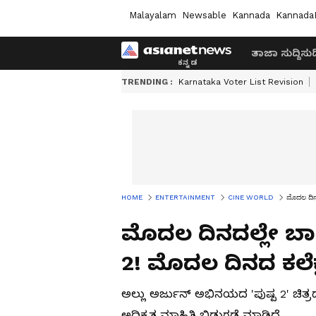
Malayalam
Newsable
Kannada
Kannada
ತಾಜಾ ಸುದ್ದಿ
ಸುದ್
TRENDING :
Karnataka Voter List Revision
HOME
ENTERTAINMENT
CINE WORLD
ಮೊದಲ ದಿನದ
ಮೊದಲ ದಿನದಲ್ಲೇ ಬಾಕ್
2! ಮೊದಲ ದಿನದ ಕಲೆಕ್
ಅಲ್ಲು ಅರ್ಜುನ್ ಅಭಿನಯದ 'ಪುಷ್ಪ 2' ಚಿತ್ರ
ಅಧಿಕೃತ ಮಾಹಿತಿ ಬಿಡುಗಡೆ ಮಾಡಿದೆ.