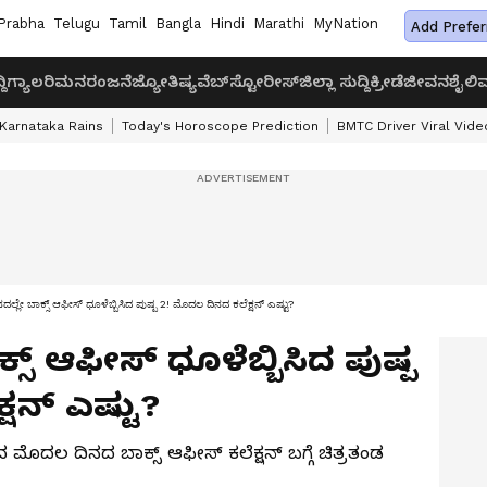
Prabha
Telugu
Tamil
Bangla
Hindi
Marathi
MyNation
Add Prefer
ದಿ
ಗ್ಯಾಲರಿ
ಮನರಂಜನೆ
ಜ್ಯೋತಿಷ್ಯ
ವೆಬ್‌ಸ್ಟೋರೀಸ್
ಜಿಲ್ಲಾ ಸುದ್ದಿ
ಕ್ರೀಡೆ
ಜೀವನಶೈಲಿ
ವ
Karnataka Rains
Today's Horoscope Prediction
BMTC Driver Viral Vide
ಲ್ಲೇ ಬಾಕ್ಸ್ ಆಫೀಸ್ ಧೂಳೆಬ್ಬಿಸಿದ ಪುಷ್ಪ 2! ಮೊದಲ ದಿನದ ಕಲೆಕ್ಷನ್ ಎಷ್ಟು?
ಸ್ ಆಫೀಸ್ ಧೂಳೆಬ್ಬಿಸಿದ ಪುಷ್ಪ
ಷನ್ ಎಷ್ಟು?
ದ ಮೊದಲ ದಿನದ ಬಾಕ್ಸ್ ಆಫೀಸ್ ಕಲೆಕ್ಷನ್ ಬಗ್ಗೆ ಚಿತ್ರತಂಡ