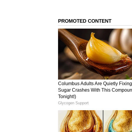
ಪುಷ್ಪ 2 ಬಜೆಟ್ & ಕಲೆಕ್ಷನ್
ಮೊದಲ ಭಾಗಕ್ಕಿಂತ ಹೆಚ್ಚಿನ ಬಜೆಟ್‌ನಲ್ಲಿ ನಿರ್
ಪುಷ್ಪ 2 ತೆರೆ ಕಂಡ ಮೊದಲ ದಿನವೇ ಬಾಕ್ಸ್ ಆ
4
5