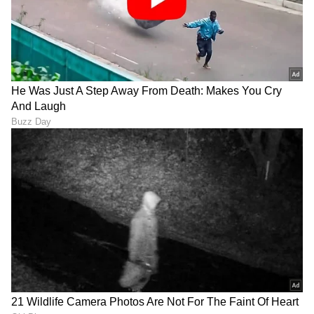
Nandamuri Balakrishna
Priyanka Chopra: ಹಾಲಿವುಡ್‌
Movie: 112ನೇ ಸಿನಿಮಾ
ಸಿನಿಮಾಗೆ ಪ್ರಿಯಾಂಕಾ ಚೋಪ್ರಾ
ಮುಹೂರ್ತದಲ್ಲಿ ನಂದಮೂರಿ
ನಾಯಕಿ; ಇದಕ್ಕಾಗಿ ನಟಿ
ಬಾಲಕೃಷ್ಣ; ಸಖತ್‌ ಕಾಂಬಿನೇಶನ್‌
ಕಂಡುಕೊಂಡ ದಾರಿ ಯಾವುದು
ಇದು
ಗೊತ್ತಾ?
Rajinikanth: ಟ್ರೋಲರ್‌ಗಳ
ಹುಡ್ಗೀರು 'ನನ್ನ ದೇಹ ನನ್ನ ಆಯ್ಕೆ'
ಅಸಲೀ ಮುಖ ಬಿಚ್ಚಿಟ್ಟು
ಅಂದರೆ, ನೋಡುಗರು 'ಅವನ
ಸೀರಿಯಸ್ಸಾಗಿಯೇ ಟಾಂಗ್ ಕೊಟ್ಟ
ಕಣ್ಣು ಅವನ ಆಯ್ಕೆ' ಅಂತಾರೆ!