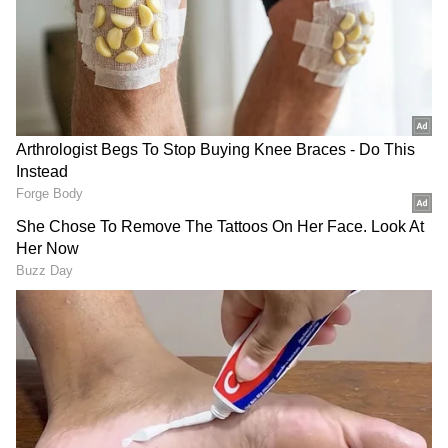
Image Credit :
Google
ನಟನೆಗೆ ಉತ್ತಮ ಪ್ರತಿಕ್ರಿಯೆ
'ಮಾಸ್ಟರ್' ಚಿತ್ರದ ನಂತರ ಕಮಲ್ ಹಾಸನ್ ಅವರ 'ವಿಕ್ರಮ್'
ಚಿತ್ರದಲ್ಲಿಯೂ ಅತಿಥಿ ಪಾತ್ರದಲ್ಲಿ ಕಾಣಿಸಿಕೊಂಡಿದ್ದರು.
ವಿಶೇಷವಾಗಿ ಸೂರ್ಯ 'ರೋಲೆಕ್ಸ್' ಆಗಿ ಕಾಣಿಸಿಕೊಳ್ಳುವ
ದೃಶ್ಯಗಳಲ್ಲಿ ನಟಿಸಿದ್ದರಿಂದ ಅದಕ್ಕೂ ಉತ್ತಮ ಪ್ರತಿಕ್ರಿಯೆ
ಸಿಕ್ಕಿತು. ವಿಜಯ್‌ಗೆ ವಿಲನ್ ಆಗಿದ್ದ ಅರ್ಜುನ್ ದಾಸ್
ಅವರನ್ನು, ಅಧಿಕ್ ರವಿಚಂದ್ರನ್ ತಮ್ಮ 'ಗುಡ್ ಬ್ಯಾಡ್ ಅಗ್ಲಿ'
ಚಿತ್ರದಲ್ಲಿ ಅಜಿತ್‌ಗೆ ವಿಲನ್ ಆಗಿ ನಟಿಸಲು ಅವಕಾಶ
ನೀಡಿದರು. ಆ ಪಾತ್ರದಲ್ಲೂ ಅರ್ಜುನ್ ದಾಸ್ ಮಿಂಚಿದ್ದರು.
ಅವರು ಕೇವಲ ಖಳನಾಯಕನಾಗಿ ಮಾತ್ರವಲ್ಲದೆ, ಹಲವು
ಚಿತ್ರಗಳಲ್ಲಿ ನಾಯಕನಾಗಿಯೂ ನಟಿಸಿದ್ದಾರೆ. ಆದರೆ ಆ