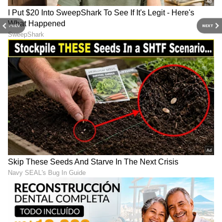
5
PREV
NEXT
5
Image Credit :
Arjun Das Instagram
ಈ ವಾರವೇ ನಿಶ್ಚಿತಾರ್ಥ?
ಸದ್ಯ ಕಾಲಿವುಡ್‌ನಲ್ಲಿ ಒಂದು ಸುದ್ದಿ ಕಾಡ್ಗಿಚ್ಚಿನಂತೆ ಹರಡುತ್ತಿದೆ.
ಅದೇನೆಂದರೆ, ನಟ ಅರ್ಜುನ್ ದಾಸ್‌ಗೆ ಈ ವಾರವೇ
ನಿಶ್ಚಿತಾರ್ಥ ನಡೆಯಲಿದೆಯಂತೆ. ರಹಸ್ಯವಾಗಿ ನಡೆಯಲಿರುವ
ಈ ನಿಶ್ಚಿತಾರ್ಥದಲ್ಲಿ ಕೇವಲ ಆಪ್ತ ಸಂಬಂಧಿಕರು ಮತ್ತು
ಸ್ನೇಹಿತರು ಮಾತ್ರ ಭಾಗವಹಿಸಲಿದ್ದಾರೆ. ಅವರು
ಮದುವೆಯಾಗಲಿರುವ ಹುಡುಗಿ ಯಾರು ಎಂಬುದನ್ನು ಸಸ್ಪೆನ್ಸ್