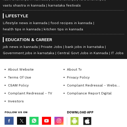
vastu shastra in kannada
karnataka festivals
LIFESTYLE
Lifestyle news in kannada
food recipes in kannada
health tips in kannada
kitchen tips in kannada
EDUCATION & CAREER
job news in kannada
Private Jobs
bank jobs in karnataka
Government jobs in karnataka
Central Govt Jobs in Kannada
IT Jobs
About Website
About Tv
Terms Of Use
Privacy Policy
CSAM Policy
Complaint Redressal - Website
Complaint Redressal - TV
Compliance Report Digital
Investors
FOLLOW US ON
DOWNLOAD APP