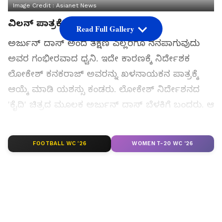
Image Credit :
Asianet News
ವಿಲನ್‌ ಪಾತ್ರಕ್ಕೆ ಮೆಚ್ಚುಗೆ
Read Full Gallery
ಅರ್ಜುನ್ ದಾಸ್ ಅಂದ ತಕ್ಷಣ ಎಲ್ಲರಿಗೂ ನೆನಪಾಗುವುದು
ಅವರ ಗಂಭೀರವಾದ ಧ್ವನಿ. ಇದೇ ಕಾರಣಕ್ಕೆ ನಿರ್ದೇಶಕ
ಲೋಕೇಶ್ ಕನಕರಾಜ್ ಅವರನ್ನು ಖಳನಾಯಕನ ಪಾತ್ರಕ್ಕೆ
ಆಯ್ಕೆ ಮಾಡಿ ಯಶಸ್ಸು ಕಂಡರು. ಲೋಕೇಶ್ ನಿರ್ದೇಶನದ
'ಕೈದಿ' ಚಿತ್ರದ ಮೂಲಕ ಅರ್ಜುನ್ ದಾಸ್ ಬೆಳಕಿಗೆ ಬಂದರು. ಆ
ಚಿತ್ರದಲ್ಲಿ ಅವರ ಖಳನಾಯಕನ ಪಾತ್ರಕ್ಕೆ ಭಾರಿ ಮೆಚ್ಚುಗೆ
ವ್ಯಕ್ತವಾದ ಕಾರಣ, ತಮ್ಮ ಮುಂದಿನ 'ಮಾಸ್ಟರ್'
FOOTBALL WC '26
WOMEN T-20 WC '26
ಚಿತ್ರದಲ್ಲಿಯೂ ವಿಜಯ್ ಎದುರು ವಿಲನ್ ಆಗಿ ನಟಿಸುವ
ಅವಕಾಶ ನೀಡಿದರು. ಆ ಚಿತ್ರವೂ ಬ್ಲಾಕ್‌ಬಸ್ಟರ್ ಹಿಟ್
ಆಯಿತು.
ಸಮಗ್ರ ಸುದ್ದಿ ಮೂಲವನ್ನಾಗಿ asianet suvarna news ಅನ್ನು
ಆಯ್ಕೆ ಮಾಡಿಕೊಳ್ಳಿ