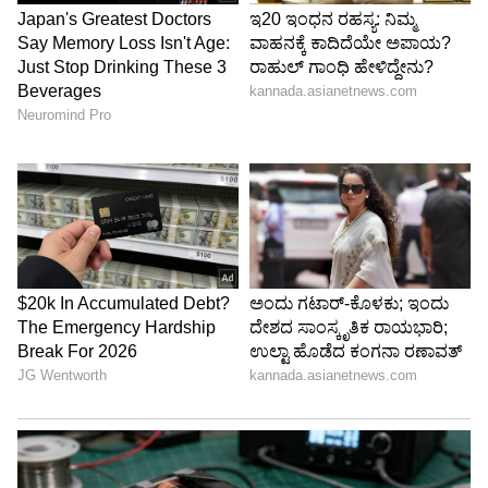
ಮತ್ತು 'ಒನ್ಸ್ ಮೋರ್' ಚಿತ್ರಗಳಿವೆ.
4
5