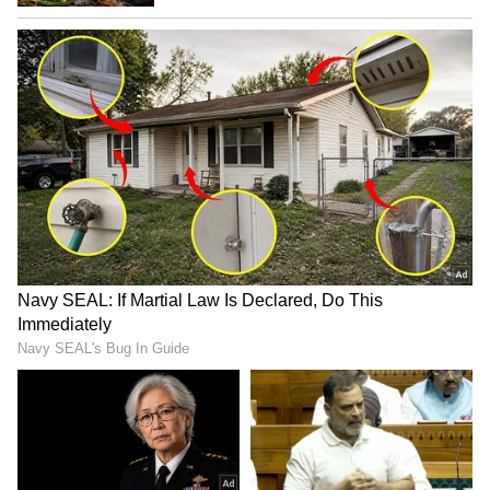
Image Credit :
Arjun Das Instagram
ಅನೇಕ ಸಿನಿಮಾಗಳಲ್ಲಿ ನಟನೆ
ಅರ್ಜುನ್ ದಾಸ್ ನಾಯಕನಾಗಿ ನಟಿಸಿದ 'ಅಂಧಕಾರಂ' ಚಿತ್ರ
ನೇರವಾಗಿ ನೆಟ್‌ಫ್ಲಿಕ್ಸ್ ಓಟಿಟಿಯಲ್ಲಿ ಬಿಡುಗಡೆಯಾಗಿತ್ತು. ಈ
ಚಿತ್ರವನ್ನು ಅಟ್ಲಿ ನಿರ್ಮಿಸಿದ್ದರು. ಇದಲ್ಲದೆ, ವಸಂತಬಾಲನ್
ನಿರ್ದೇಶನದ 'ಅನೀದಿ', ಶಾಂತಕುಮಾರ್ ನಿರ್ದೇಶನದ
'ರಸವಾದಿ' ಮತ್ತು ವಿಶಾಲ್ ವೆಂಕಟ್ ನಿರ್ದೇಶನದ 'ಪೋರ್'
ಚಿತ್ರಗಳಲ್ಲಿ ನಾಯಕನಾಗಿ ನಟಿಸಿದ್ದರು. ಈ ಚಿತ್ರಗಳು
ವಿಮರ್ಶಾತ್ಮಕವಾಗಿ ಉತ್ತಮ ಪ್ರತಿಕ್ರಿಯೆ ಪಡೆದರೂ, ಬಾಕ್ಸ್
ಆಫೀಸ್‌ನಲ್ಲಿ ಸೋಲು ಕಂಡವು. ಸದ್ಯ ಅವರ ಕೈಯಲ್ಲಿ 'ಲವ್'