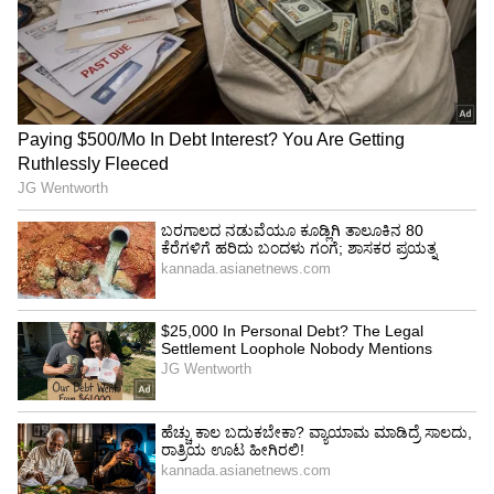
Related Articles
ಪುಷ್ಪಾ -2 ಕಾಲ್ತುಳಿತ : ನಟ ಅಲ್ಲು ಅರ್ಜುನ್‌ ಆರೋಪಿ
ನಂ.11
ಅರ್ಜುನ್‌ ತೆಂಡುಲ್ಕರ್‌ ಮದುವೆ ನಿಶ್ಚಯವಾದ ಬೆನ್ನಲ್ಲೇ
ಸಚಿನ್‌ ದೊಡ್ಡ ನಿರ್ಧಾರ, ಶೀಘ್ರವೇ ಸಾರಾ ತೆಂಡುಲ್ಕರ್‌
ವಿವಾಹ
3
5