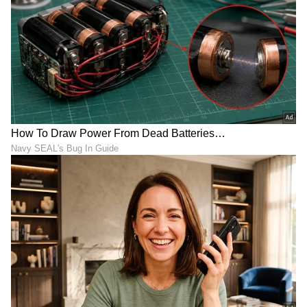
Image Credit :
Arjun Das Instagram
ಐಶ್ವರ್ಯ ಲಕ್ಷ್ಮೀ ಜೊತೆ ನಟನೆ
'ಲವ್' ಚಿತ್ರದಲ್ಲಿ ನಟಿ ಐಶ್ವರ್ಯ ಲಕ್ಷ್ಮಿ ಅವರಿಗೆ ಜೋಡಿಯಾಗಿ
ಅರ್ಜುನ್ ದಾಸ್ ನಟಿಸಿದ್ದಾರೆ. ಈ ಚಿತ್ರ ನೇರವಾಗಿ
ನೆಟ್‌ಫ್ಲಿಕ್ಸ್‌ನಲ್ಲಿ ಬಿಡುಗಡೆಯಾಗಲಿದೆ. ಇದಲ್ಲದೆ, ಅವರ
ಕೈಯಲ್ಲಿರುವ ಮತ್ತೊಂದು ಚಿತ್ರ 'ಒನ್ಸ್ ಮೋರ್'. ಈ ಚಿತ್ರದಲ್ಲಿ
ನಿರ್ದೇಶಕ ಶಂಕರ್ ಅವರ ಪುತ್ರಿ ಅದಿತಿ ಶಂಕರ್
ನಾಯಕಿಯಾಗಿ ನಟಿಸಿದ್ದಾರೆ. ಈ ಚಿತ್ರದ ಶೂಟಿಂಗ್
ಮುಗಿದಿದ್ದು, ಬಿಡುಗಡೆಗೆ ಸಿದ್ಧವಾಗಿದೆ. ಅರ್ಜುನ್ ದಾಸ್
ತಮಿಳು ಮಾತ್ರವಲ್ಲದೆ ತೆಲುಗಿನ 'ಬುಟ್ಟ ಬೊಮ್ಮ' ಮತ್ತು
ಪವನ್ ಕಲ್ಯಾಣ್ ಅವರ 'OG' ಚಿತ್ರಗಳಲ್ಲಿಯೂ ನಟಿಸಿದ್ದಾರೆ.