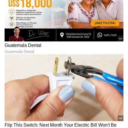
ಆಗಿ ಇಡಲಾಗಿದೆ.
ಇತ್ತೀಚೆಗೆ ಅರ್ಜುನ್ ದಾಸ್, ನಟಿ ಐಶ್ವರ್ಯ ಲಕ್ಷ್ಮಿ ಜೊತೆಗಿನ
ಪ್ರೀತಿಯ ಗಾಸಿಪ್‌ನಲ್ಲಿ ಸಿಲುಕಿದ್ದರು. ಆದರೆ ಅವರಿಬ್ಬರೂ ಅದು
ಕೇವಲ ವದಂತಿ, ನಾವು ಆಪ್ತ ಸ್ನೇಹಿತರು ಎಂದು
ಸ್ಪಷ್ಟಪಡಿಸಿದ್ದರು. ಅವರಿಬ್ಬರೂ ಒಟ್ಟಿಗೆ 'ಲವ್' ಚಿತ್ರದಲ್ಲಿ
ನಟಿಸಿದ್ದೇ ಆ ವದಂತಿಗೆ ಕಾರಣವಾಗಿತ್ತು.