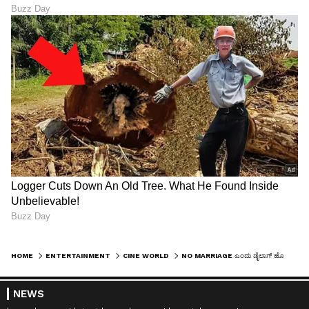
HOME
ENTERTAINMENT
CINE WORLD
NO MARRIAGE ಎಂದು ಡೈಲಾಗ್‌ ಹೊಡೆದು, ವೈರಲ್‌ ಆಗಿದ್ದ ನಟ ಈಗ ಎಂಗೇಜ್‌ಮೆಂಟ್‌ ಮಾಡಿಕೊಳ್ತಿದ್ದಾರಾ? ಸತ್ಯ ಏನು?
NEWS