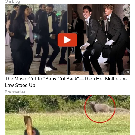
'ಡೆಡ್ಲಿ ಡಾಕ್ಟರ್'
ಗಾಯಕಿ ಸುನೀತ ಹೇಳಿಕೆ ವೈರಲ್
LATEST VIDEOS
"ರಾಜಕೀಯ ಬೇಡ, ಸಿನಿಮಾನೇ ಪ್ರಾಣ":
ಕನಕೋತ್ಸವದಲ್ಲಿ ರಿಷಬ್ ಶೆಟ್ಟಿ | Rishab
Shetty speech | Suvarna News
ಶೇ.50 ರಿಂದ ಶೇ.18 ಕ್ಕೆ TAX ಇಳಿಕೆ: ಮೋದಿ-
ಟ್ರಂಪ್ ಐತಿಹಾಸಿಕ ಒಪ್ಪಂದ | India US
Trade Deal | Party Rounds