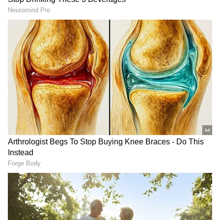
Image Credit :
Asianet News
ಹೊಸ BMW M440i ಕಾರಿನ ಬೆಲೆ
ಹೊಸ BMW M440i xDrive ಕನ್ವರ್ಟಿಬಲ್ ಎಕ್ಸ್‌-ಶೋರೂಂ
ಬೆಲೆ 1.09 ಕೋಟಿ ರೂಪಾಯಿ.ಹೊಸ ಕನ್ವರ್ಟಿಬಲ್ ಕಾರು
ಎಂಟು ಬಣ್ಣಗಳಲ್ಲಿ ಲಭ್ಯವಿದೆ. 12 ಸ್ಪೀಕರ್‌ಗಳ Harman
Kardon Surround Sound System ಪ್ರಯಾಣಿಕರಿಗೆ
ಅತ್ಯುತ್ತಮ ಆಡಿಯೊ ಅನುಭವವನ್ನು ಒದಗಿಸುತ್ತದೆ.ಕಾರಿನ
ಒಳಭಾಗದಲ್ಲಿ BMW Curved Display, ಪ್ರೀಮಿಯಂ
ಸೆನ್ಸಾಟೆಕ್ ಇಂಟೀರಿಯರ್, M ಲೆದರ್ ಸ್ಟೀರಿಂಗ್ ವೀಲ್
ಹಾಗೂ ವಿದ್ಯುತ್ ಹೊಂದಾಣಿಕೆ, ಮೆಮೊರಿ ಮತ್ತು ಲಂಬರ್
ಸಪೋರ್ಟ್ ಹೊಂದಿರುವ ಸ್ಪೋರ್ಟ್ ಸೀಟುಗಳನ್ನು