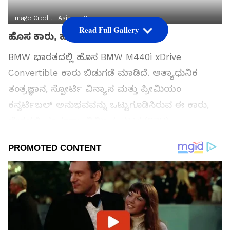
Image Credit :
Asianet News
Read Full Gallery
ಹೊಸ ಕಾರು, ಹೊಸ ವಿನ್ಯಾಸ
BMW ಭಾರತದಲ್ಲಿ ಹೊಸ BMW M440i xDrive
Convertible ಕಾರು ಬಿಡುಗಡೆ ಮಾಡಿದೆ. ಅತ್ಯಾಧುನಿಕ
ತಂತ್ರಜ್ಞಾನ, ಸ್ಪೋರ್ಟಿ ವಿನ್ಯಾಸ ಮತ್ತು ಪ್ರೀಮಿಯಂ
ಕನ್ವರ್ಟಿಬಲ್ ಅನುಭವವನ್ನು ಒಟ್ಟುಗೂಡಿಸಿರುವ ಈ ಕಾರು,
ದೇಶದಲ್ಲಿ ಸಂಪೂರ್ಣ ನಿರ್ಮಿತ ಘಟಕ (CBU)
ಮಾದರಿಯಾಗಿ ಲಭ್ಯವಿರಲಿದೆ. BMW ಬ್ರ್ಯಾಂಡ್‌ನ ಶ್ರೇಷ್ಠ
ಕಾರ್ಯಕ್ಷಮತೆ ಮತ್ತು ಕಾಲಾತೀತ ಐಷಾರಾಮಿ ವಿನ್ಯಾಸದ
ಪರಿಪೂರ್ಣ ಪ್ರತಿಬಿಂಬವಾಗಿದೆ ಎಂದು ಭಾರತದ BMW
ನಿರ್ದೇಶಕ ಹರ್ದೀಪ್ ಸಿಂಗ್ ಬ್ರಾರ್ ಹೇಳಿದ್ದಾರೆ.
ಸಮಗ್ರ ಸುದ್ದಿ ಮೂಲವನ್ನಾಗಿ asianet suvarna news ಅನ್ನು
ಆಯ್ಕೆ ಮಾಡಿಕೊಳ್ಳಿ