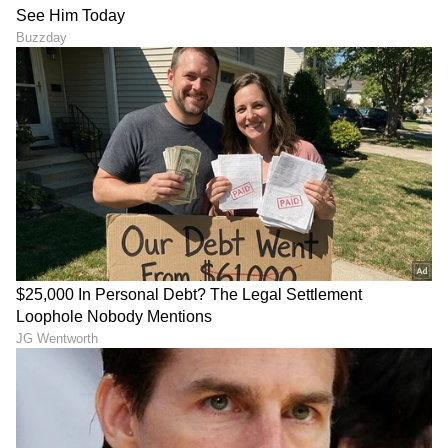
ಮಾರುತಿ ಬ್ರೆಜಾಗೆ ಪೈಪೋಟಿ,
ಟೊಯೊಟಾ ಗ್ಲಾಂಜಾ ಮೇಲೆ
ಕಿಯಾ ಸೊನೆಟ್ ಕಾರು ಸೇರಿ ಕೆಲ
ಭರ್ಜರಿ ₹70,000 ಡಿಸ್ಕೌಂಟ್: 30
ಕಾರುಗಳು 1 ಲಕ್ಷ ರೂ ಡಿಸ್ಕೌಂಟ್
ಕಿ.ಮೀ ಮೈಲೇಜ್ ಕೊಡುವ ಕಾರಿಗೆ
ಆಫರ್
ಆಫರ್‌ಗಳ ಸುರಿಮಳೆ!
ಕೊಡಗಿನ ಮೋಡ, ಮುನ್ನಾರ್
3.80 ಲಕ್ಷ ಮಾರಾಟ ಕಂಡ
ಮಂಜಿನ ಬಣ್ಣದಲ್ಲಿ ಹೊಸ ಟಾಟಾ
ಮಹೀಂದ್ರ ಸ್ಕಾರ್ಪಿಯೋ ಎನ್‌ಗೆ
ನೆಕ್ಸಾನ್ ಕ್ಯಾಮೋ ಕಾರು ಬಿಡುಗಡೆ
ಭರ್ಜರಿ ಫೀಚರ್, ಕಾರು ಪ್ರಿಯರಿಗೆ
ಬಂಪರ್
LATEST VIDEOS