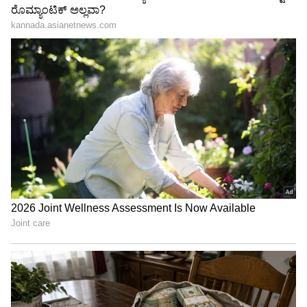
Related Articles
ಡಿಗ್ರಿ ಇಲ್ಲದಿದ್ದರೂ BMW ಕಂಪನಿಯಲ್ಲಿ ಕೆಲಸ! 19ರ
ಯುವತಿಯ ಸಾಧನೆ ನೋಡಿ ಬೆರಗಾದ ನೆಟ್ಟಿಗರು
ಮೋನಿಕಾ ಮೋನಿಕಾ..ಕೂಲಿ ಸಿನಿಮಾ ಮೂಲಕ
ಅಬ್ಬರಿಸಿದ ಸೌಬಿನ್ ಹೊಸ BMW ಕಾರು ಖರೀದಿ
3
5
Image Credit :
Asianet News