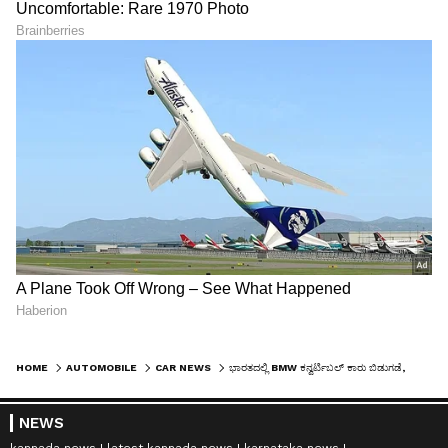
HOME
AUTOMOBILE
CAR NEWS
ಭಾರತದಲ್ಲಿ BMW ಕನ್ವರ್ಟಿಬಲ್ ಕಾರು ಬಿಡುಗಡೆ, ಆಕರ್ಷಕ M440I ಬೆಲೆ ಎಷ್ಟು?
NEWS
kannada news
latest kannada news
karnataka news