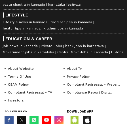
vastu shastra in kannada
karnataka festivals
LIFESTYLE
Lifestyle news in kannada
food recipes in kannada
health tips in kannada
kitchen tips in kannada
EDUCATION & CAREER
job news in kannada
Private Jobs
bank jobs in karnataka
Government jobs in karnataka
Central Govt Jobs in Kannada
IT Jobs
About Website
About Tv
Terms Of Use
Privacy Policy
CSAM Policy
Complaint Redressal - Website
Complaint Redressal - TV
Compliance Report Digital
Investors
FOLLOW US ON
DOWNLOAD APP