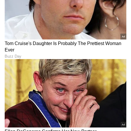
"ರಾಜಕೀಯ ಬೇಡ, ಸಿನಿಮಾನೇ ಪ್ರಾಣ":
ಕನಕೋತ್ಸವದಲ್ಲಿ ರಿಷಬ್ ಶೆಟ್ಟಿ | Rishab
Shetty speech | Suvarna News
ಶೇ.50 ರಿಂದ ಶೇ.18 ಕ್ಕೆ TAX ಇಳಿಕೆ: ಮೋದಿ-
ಟ್ರಂಪ್ ಐತಿಹಾಸಿಕ ಒಪ್ಪಂದ | India US
Trade Deal | Party Rounds