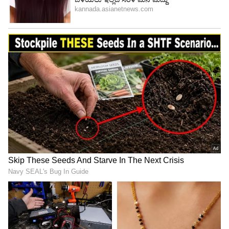
4
5
Image Credit :
Asianet News
ಸ್ಪೋರ್ಟಿ ಮತ್ತು ಪ್ರೀಮಿಯಂ ವಿನ್ಯಾಸ