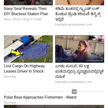
ಹೊಸ M440i xDrive ಕನ್ವರ್ಟಿಬಲ್ ಸ್ಪೋರ್ಟಿ ಹಾಗೂ
ಆಕರ್ಷಕ ವಿನ್ಯಾಸದಿಂದ ಗಮನ ಸೆಳೆಯುತ್ತದೆ. ಮುಂಭಾಗದಲ್ಲಿ
BMW ನ ಸಿಗ್ನೇಚರ್ ಹೈ-ಗ್ಲೋಸ್ ಬ್ಲ್ಯಾಕ್ ಕಿಡ್ನಿ ಗ್ರಿಲ್ ಮತ್ತು
ಅಡಾಪ್ಟಿವ್ LED ಹೆಡ್‌ಲೈಟ್‌ಗಳು ಕಾರಿನ ದಿಟ್ಟ ವ್ಯಕ್ತಿತ್ವವನ್ನು
ಮತ್ತಷ್ಟು ಉನ್ನತಿಗೇರಿಸುತ್ತವೆ. M Shadowline ಲೈಟ್ಸ್ ಮತ್ತು
CSL ಶೈಲಿಯ ಲೇಸರ್ ಟೈಲ್‌ಲೈಟ್‌ಗಳು ಇದರ ಸ್ಪೋರ್ಟಿ
ಲುಕ್‌ಗೆ ಹೊಸ ಆಯಾಮ ನೀಡುತ್ತವೆ.
5
5