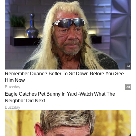
ABOUT THE AUTHOR
Chethan Kumar
CK
ಎಲೆಕ್ಟ್ರಾನಿಕ್, ಡಿಜಿಟಲ್ ಮಾಧ್ಯಮ ಸೇರಿ ಪತ್ರಿಕೋದ್ಯಮದಲ್ಲಿ 13
ವರ್ಷಗಳ ಅನುಭವ. ಊರು ಧರ್ಮಸ್ಥಳ. ಪತ್ರಿಕೋದ್ಯಮ
ಸ್ನಾತಕೋತ್ತರ ಪದವಿ ಪಡೆದಿದ್ದು ಉಜಿರೆ ಎಸ್‌ಡಿಎಂನಲ್ಲಿ. ಟಿವಿ9,
ಸ್ಟಾರ್ ಸ್ಪೋರ್ಟ್ಸ್‌ನಲ್ಲಿ ಕಾರ್ಯ ನಿರ್ವಹಿಸಿದ ಅನುಭವವಿದೆ.
ಕಾರುಗಳು
ರಾಷ್ಟ್ರೀಯ, ಅಂತಾರಾಷ್ಟ್ರೀಯ, ಜಿಯೋ ಪಾಲಿಟಿಕ್ಸ್, ಆಟೋ, ಟೆಕ್,
ಆಟೋಮೊಬೈಲ್
ಭಾರತ
ಸ್ಪೋರ್ಟ್ಸ್..ಏನೇ ಕೊಟ್ಟರೂ ಬರೆಯೋದು ನನ್ನ ಶಕ್ತಿ.