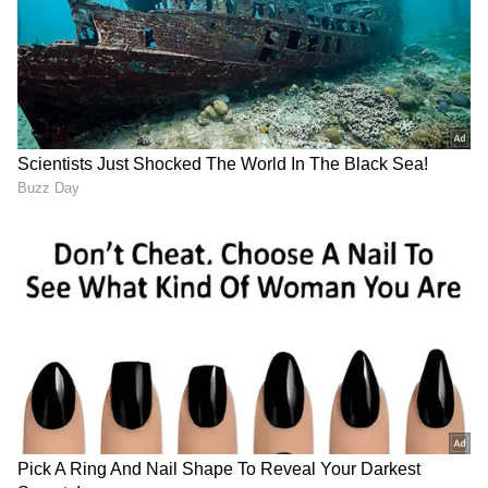
ಭಾರತದಲ್ಲಿ NMAX 155 ಟೆಕ್ ಮ್ಯಾಕ್ಸ್ ಬಿಡುಗಡೆಯಾಗುವ
ಸಾಧ್ಯತೆಗಳು ಮತ್ತಷ್ಟು ಹೆಚ್ಚಾಗಿವೆ.
LATEST VIDEOS