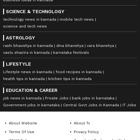
SCIENCE & TECHNOLOGY
technology news in kannada
mobile tech news
science and tech news
ASTROLOGY
rashi bhavishya in kannada
dina bhavishya
vara bhavishya
vastu shastra in kannada
karnataka festivals
LIFESTYLE
Lifestyle news in kannada
food recipes in kannada
health tips in kannada
kitchen tips in kannada
EDUCATION & CAREER
job news in kannada
Private Jobs
bank jobs in karnataka
Government jobs in karnataka
Central Govt Jobs in Kannada
IT Jobs
About Website
About Tv
Terms Of Use
Privacy Policy