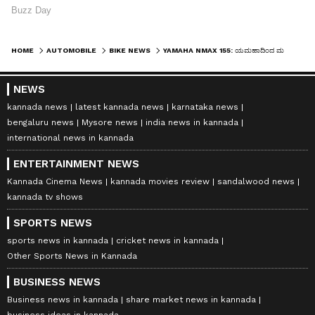
HOME
AUTOMOBILE
BIKE NEWS
YAMAHA NMAX 155: ಯಮಹಾದಿಂದ ಮತ್ತೊಂದು ಮ್ಯಾಕ್ಸಿ ಸ್ಕೂಟರ್? ಎನ್‌ಮ್ಯಾಕ್ಸ್-155 ಡಿಸೈನ್ ಪೇಟೆಂಟ್!
NEWS
kannada news
latest kannada news
karnataka news
bengaluru news
Mysore news
india news in kannada
international news in kannada
ENTERTAINMENT NEWS
Kannada Cinema News
kannada movies review
sandalwood news
kannada tv shows
SPORTS NEWS
sports news in kannada
cricket news in kannada
Other Sports News in Kannada
BUSINESS NEWS
Business news in kannada
share market news in kannada
business ideas in kannada