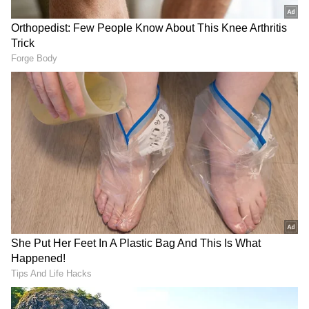
Image Credit :
RushLane
ಸದ್ಯ ಭಾರತದಲ್ಲಿ ಮಾರಾಟವಾಗುತ್ತಿರುವ ಏರಾಕ್ಸ್ 155 ಒಂದು
ಸ್ಪೋರ್ಟಿ ಸ್ಕೂಟರ್. ಆದರೆ, NMAX 155 ಟೆಕ್ ಮ್ಯಾಕ್ಸ್ ಹೆಚ್ಚು
ಆರಾಮದಾಯಕ ಹಾಗೂ ದೂರದ ಪ್ರಯಾಣವನ್ನು
ಗಮನದಲ್ಲಿಟ್ಟುಕೊಂಡು ತಯಾರಾಗಿದೆ. ದೊಡ್ಡದಾದ ಫ್ರಂಟ್
ಏಪ್ರಾನ್, ಎತ್ತರದ ವಿಂಡ್‌ಸ್ಕ್ರೀನ್, ವಿಶಾಲವಾದ ಸ್ಟೆಪ್-ಅಪ್
ಸೀಟ್, ದೊಡ್ಡ ಫ್ಲೋರ್‌ಬೋರ್ಡ್ ಮತ್ತು ಇಂಟಿಗ್ರೇಟೆಡ್ ಗ್ರಾಬ್
ರೈಲ್‌ಗಳು ಇದಕ್ಕೆ ಪಕ್ಕಾ ಮ್ಯಾಕ್ಸಿ ಸ್ಕೂಟರ್ ಲುಕ್ ನೀಡಿವೆ.
ಇದರ ಟೆಕ್ ಮ್ಯಾಕ್ಸ್ ಆವೃತ್ತಿಯಲ್ಲಿ ವಿಶೇಷ ಗ್ರಾಫಿಕ್ಸ್,
ಪ್ರೀಮಿಯಂ ಪೇಂಟ್ ಮತ್ತು ಕಾಂಟ್ರಾಸ್ಟ್ ಸ್ಟಿಚಿಂಗ್ ಇರುವ