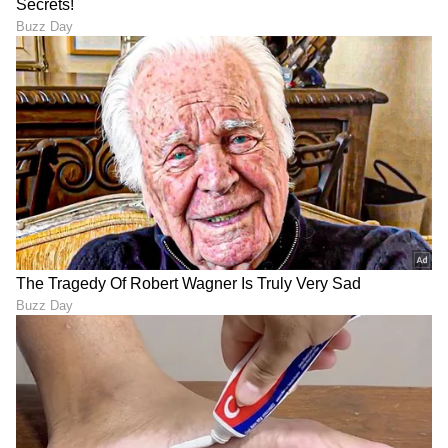
ABOUT THE AUTHOR
Sathish Kumar KH
SK
ವಿಜಯನಗರ ಜಿಲ್ಲೆ ಕಂದಗಲ್‌ಪುರ ಗ್ರಾಮದವನು ಮೂಲತಃ ಶಿಕ್ಷಕ.
ಆದರೆ, ಆಕರ್ಷಿಸಿದ್ದು ಪತ್ರಿಕೋದ್ಯಮ. ಎಂಟು ವರ್ಷಗಳಿಂದ
ಪ್ರಜಾವಾಣಿ, ವಿಜಯವಾಣಿ ನಂತರ ಇದೀಗ ಏಷ್ಯಾನೆಟ್ ಕನ್ನಡದಲ್ಲಿ
ಕಾರ್ಯನಿರ್ವಹಿಸುತ್ತಿದ್ದೇನೆ. ಕರ್ನಾಟಕ ರಾಜಕಾರಣ ನೆಚ್ಚಿನ ಕ್ಷೇತ್ರ.
ಆಟೋಮೊಬೈಲ್
ಡಿಜಿಟಲ್ ಮಾಧ್ಯಮಕ್ಕನುಗುಣವಾಗಿ ಶಿಕ್ಷಣ, ಆರೋಗ್ಯ, ಸಿನಿಮಾ
ಬೈಕ್
ಬೈಕರ್
ಭಾರತ ಸುದ್ದಿ
ಸುದ್ದಿಗಳನ್ನೂ ಬರೆಯುತ್ತೇನೆ. ಕ್ರಿಕೆಟ್, ಕೃಷಿ ಇಷ್ಟ. ಓದು ನೆಚ್ಚಿನ
ಹವ್ಯಾಸ.