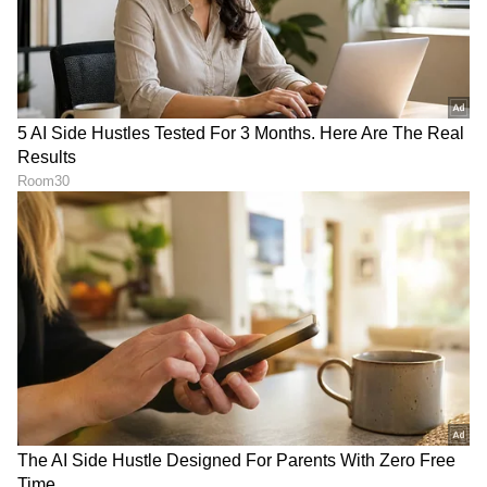
ತಿಂಗಳಲ್ಲಿ 55 ಸಾವಿರ ಎಲೆಕ್ಟ್ರಿಕ್‌
ಮಾರ್ಕೆಟ್ ಗೆ ಬರ್ತಿದೆ ಸೋಲಾರ್
ಸ್ಕೂಟರ್‌ ಮಾರಿ ದಾಖಲೆ ಬರೆದ
ಸ್ಕೂಟರ್
ಕಂಪನಿ!
LATEST VIDEOS
"ರಾಜಕೀಯ ಬೇಡ, ಸಿನಿಮಾನೇ ಪ್ರಾಣ":
ಕನಕೋತ್ಸವದಲ್ಲಿ ರಿಷಬ್ ಶೆಟ್ಟಿ | Rishab
Shetty speech | Suvarna News
ಶೇ.50 ರಿಂದ ಶೇ.18 ಕ್ಕೆ TAX ಇಳಿಕೆ: ಮೋದಿ-
ಟ್ರಂಪ್ ಐತಿಹಾಸಿಕ ಒಪ್ಪಂದ | India US
Trade Deal | Party Rounds