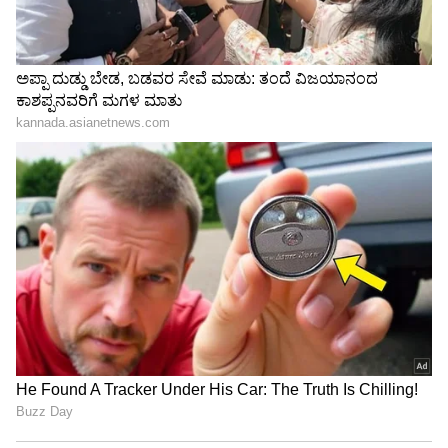
Related Articles
44 ಸಾವಿರ ರೂ. ಡಿಸ್ಕೌಂಟ್ ಜೊತೆ RVX ಎಲೆಕ್ಟ್ರಿಕ್ ಬೈಕ್
ಬಿಡುಗಡೆ; 160 ಕಿ.ಮೀ ಮೈಲೇಜ್
ಯುಗಾದಿ ವಿಶೇಷ ಆಫರ್ ಘೋಷಿಸಿದ ಯಮಹಾ, ಬೈಕ್
- ಸ್ಕೂಟರ್ ಮೇಲೆ ಭರ್ಜರಿ ಡಿಸ್ಕೌಂಟ್
3
5