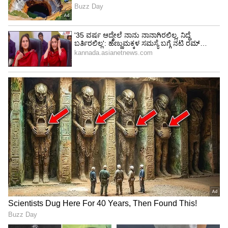
4
5
Image Credit :
Our Own
NMAX 155 ಟೆಕ್ ಮ್ಯಾಕ್ಸ್‌ಗೆ 155cc ಲಿಕ್ವಿಡ್-ಕೂಲ್ಡ್ ಬ್ಲೂ
ಕೋರ್ ಸಿಂಗಲ್ ಸಿಲಿಂಡರ್ ಎಂಜಿನ್ ಶಕ್ತಿ ನೀಡುತ್ತದೆ.