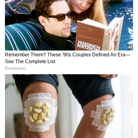
ಸಮಗ್ರ ಸುದ್ದಿ ಮೂಲವನ್ನಾಗಿ asianet suvarna news ಅನ್ನು
ಆಯ್ಕೆ ಮಾಡಿಕೊಳ್ಳಿ
2
5