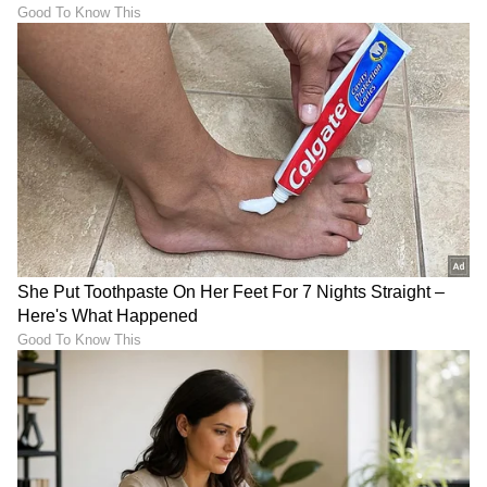
ಹೊಸ ಕಾರು, ಬೈಕ್‌ಗಳ ಇನ್ಶೂರೆನ್ಸ್
ಗ್ರಾಹಕರ ಒತ್ತಾಯಕ್ಕೆ ಮಣಿದು
ಅವಧಿ ಒಂದು ವರ್ಷ ಹೆಚ್ಚಿಸಿದ
ಯಮಹಾ ರೇಸ್ ಎಡಿಶನ್, FZ
ಸುಪ್ರೀಂ ಕೋರ್ಟ್‌!
ಸಿರೀಸ್ ಹೊಸ ಅವತಾರದಲ್ಲಿ
ಬಿಡುಗಡೆ
ಬಜಾಜ್‌, ಏಥರ್‌ಗೆ ನಡುಕ; ಒಂದೇ
ಬಿಸಿಲಿನಲ್ಲಿ ಇಟ್ರೆ ಜಾರ್ಜ್ ಆಗುತ್ತೆ,