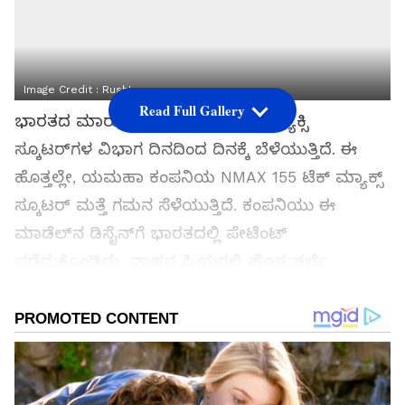
Image Credit :
RushLane
Read Full Gallery
ಭಾರತದ ಮಾರುಕಟ್ಟೆಯಲ್ಲಿ ಪ್ರೀಮಿಯಂ ಮ್ಯಾಕ್ಸಿ
ಸ್ಕೂಟರ್‌ಗಳ ವಿಭಾಗ ದಿನದಿಂದ ದಿನಕ್ಕೆ ಬೆಳೆಯುತ್ತಿದೆ. ಈ
ಹೊತ್ತಲ್ಲೇ, ಯಮಹಾ ಕಂಪನಿಯ NMAX 155 ಟೆಕ್ ಮ್ಯಾಕ್ಸ್
ಸ್ಕೂಟರ್ ಮತ್ತೆ ಗಮನ ಸೆಳೆಯುತ್ತಿದೆ. ಕಂಪನಿಯು ಈ
ಮಾಡೆಲ್‌ನ ಡಿಸೈನ್‌ಗೆ ಭಾರತದಲ್ಲಿ ಪೇಟೆಂಟ್
ಪಡೆದುಕೊಂಡಿದ್ದು, ವಾಹನ ಪ್ರಿಯರಲ್ಲಿ ಹೊಸ ಚರ್ಚೆ
ಶುರುವಾಗಿದೆ. ಡಿಸೈನ್ ಪೇಟೆಂಟ್ ಮಾಡಿಸಿದ ಮಾತ್ರಕ್ಕೆ
ಬಿಡುಗಡೆ ಖಚಿತ ಅಂತ ಹೇಳೋಕಾಗಲ್ಲ. ಆದರೆ, ಭವಿಷ್ಯದಲ್ಲಿ
ಭಾರತದ ಮಾರುಕಟ್ಟೆಗೆ ಇದನ್ನು ತರುವ ಬಗ್ಗೆ ಕಂಪನಿ
ಯೋಚಿಸುತ್ತಿದೆ ಅನ್ನೋದು ಸ್ಪಷ್ಟ.