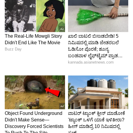
ವೇರಿಯಬಲ್ ವಾಲ್ವ್ ಆಕ್ಚುಯೇಶನ್ (VVA) ತಂತ್ರಜ್ಞಾನ
ಹೊಂದಿರುವ ಈ ಎಂಜಿನ್, ಜಾಗತಿಕ ಮಾರುಕಟ್ಟೆಯಲ್ಲಿ 15 PS
ಪವರ್ ಮತ್ತು 14 Nm ಟಾರ್ಕ್ ಉತ್ಪಾದಿಸುತ್ತದೆ. ಫೀಚರ್‌ಗಳ
ವಿಚಾರದಲ್ಲೂ ಈ ಸ್ಕೂಟರ್ ಹಿಂದೆ ಬಿದ್ದಿಲ್ಲ.
ಇದರಲ್ಲಿ 4.2-ಇಂಚಿನ TFT ಕಲರ್ ಡಿಸ್‌ಪ್ಲೇ,
ಸ್ಮಾರ್ಟ್‌ಫೋನ್ ಕನೆಕ್ಟಿವಿಟಿ, ಗಾರ್ಮಿನ್ ನ್ಯಾವಿಗೇಷನ್,
ಮೈರೈಡ್ ಆ್ಯಪ್ ಇಂಟಿಗ್ರೇಷನ್, ಸ್ಮಾರ್ಟ್ ಕೀ, ಯುಎಸ್‌ಬಿ
ಟೈಪ್-ಸಿ ಚಾರ್ಜಿಂಗ್, ಆಟೋಮ್ಯಾಟಿಕ್ ಸ್ಟಾರ್ಟ್-ಸ್ಟಾಪ್,
ಟ್ರ್ಯಾಕ್ಷನ್ ಕಂಟ್ರೋಲ್, ಡ್ಯುಯಲ್ ಚಾನೆಲ್ ಎಬಿಎಸ್ ಮತ್ತು
ಫುಲ್-ಫೇಸ್ ಹೆಲ್ಮೆಟ್ ಇಡಬಹುದಾದಷ್ಟು ದೊಡ್ಡ
ಅಂಡರ್‌ಸೀಟ್ ಸ್ಟೋರೇಜ್ ಇದೆ.
5
5