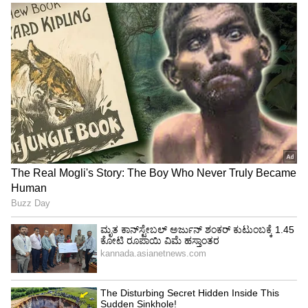
Image Credit :
RushLane
ಈ ಮಾಡೆಲ್‌ನ ಅತಿದೊಡ್ಡ ವಿಶೇಷತೆ ಅಂದ್ರೆ, ಯಮಹಾದ
ಹೊಸ YECVT (Yamaha Electric Continuously
Variable Transmission) ತಂತ್ರಜ್ಞಾನ. ಸಾಮಾನ್ಯ CVT
ಗಿಂತ ಇದು ಭಿನ್ನವಾಗಿದ್ದು, ಟೌನ್ ಮತ್ತು ಸ್ಪೋರ್ಟ್
ಮೋಡ್‌ಗಳಲ್ಲಿ ಥ್ರಾಟಲ್ ರೆಸ್ಪಾನ್ಸ್ ಬದಲಾಯಿಸಲು ಅವಕಾಶ
ನೀಡುತ್ತದೆ. ಅಷ್ಟೇ ಅಲ್ಲ, ಓವರ್‌ಟೇಕ್ ಮಾಡಲು ಮತ್ತು
ಏರುರಸ್ತೆಗಳಲ್ಲಿ ಸಲೀಸಾಗಿ ಹೋಗಲು 'ಡೌನ್‌ಶಿಫ್ಟ್' ಫಂಕ್ಷನ್
ಕೂಡ ಇದೆ.