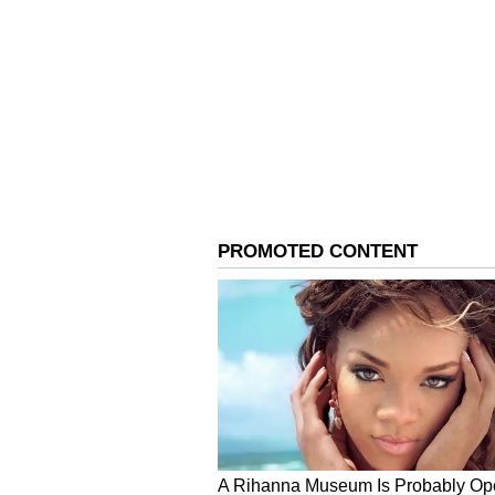
Image Credit :
Asianet News
ಎಂಜಿನ್ ಮತ್ತು ಪರ್ಫಾರ್ಮೆನ್ಸ್
998cc, ಲಿಕ್ವಿಡ್-ಕೂಲ್ಡ್, ಇನ್‌ಲೈನ್ 4-ಸಿಲ
202 bhp (RAM Air ಜೊತೆ)
112 Nm ಟಾರ್ಕ್