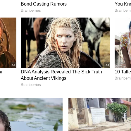
ತಲುಪುವ ಸಾಮರ್ಥ್ಯ ಹೊಂದಿದೆ.