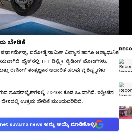
ತಮ ಬೇಡಿಕೆ
RECO
ಡಿ ಪರ್ಫಾರ್ಮೆನ್ಸ್, ಏರೋಡೈನಾಮಿಕ್ ವಿನ್ಯಾಸ ಹಾಗೂ ಅತ್ಯಾಧುನಿಕ
ಿಯವಾಗಿದೆ. ಬೈಕ್‌ನಲ್ಲಿ TFT ಡಿಸ್ಪ್ಲೇ, ರೈಡಿಂಗ್ ಮೋಡ್‌ಗಳು,
 ಮತ್ತು ರೇಸಿಂಗ್ ತಂತ್ರಜ್ಞಾನ ಆಧಾರಿತ ಹಲವು ವೈಶಿಷ್ಟ್ಯಗಳು
ವ ಸೂಪರ್‌ಬೈಕ್‌ಗಳಲ್ಲಿ ZX-10R ಕೂಡ ಒಂದಾಗಿದೆ. ಇತ್ತೀಚಿನ
ದೇಶದಲ್ಲಿ ಉತ್ತಮ ಬೇಡಿಕೆ ಮುಂದುವರಿದಿದೆ.
anet suvarna news ಅನ್ನು ಆಯ್ಕೆ ಮಾಡಿಕೊಳ್ಳಿ