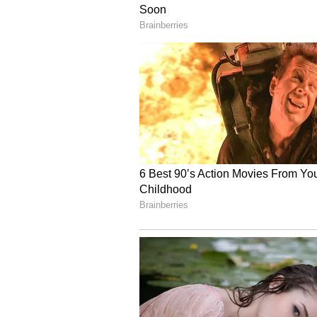
6-ಸ್ಪೀಡ್ ಗೇರ್‌ಬಾಕ್ಸ್
ಬಿ-ಡೈರೆಕ್ಷನಲ್ ಕ್ವಿಕ್‌ಶಿಫ್ಟರ್
ಗರಿಷ್ಠ ವೇಗ ಸುಮಾರು 299 kmph ವರೆಗೆ 
ಪ್ರಮುಖ ಫೀಚರ್‌ಗಳು
ಫುಲ್-ಕಲರ್ TFT ಡಿಸ್ಪ್ಲೇ
ಕ್ರೂಸ್ ಕಂಟ್ರೋಲ್
ಟ್ರ್ಯಾಕ್ಷನ್ ಕಂಟ್ರೋಲ್
ಲಾಂಚ್ ಕಂಟ್ರೋಲ್
ಎಂಜಿನ್ ಬ್ರೇಕ್ ಕಂಟ್ರೋಲ್