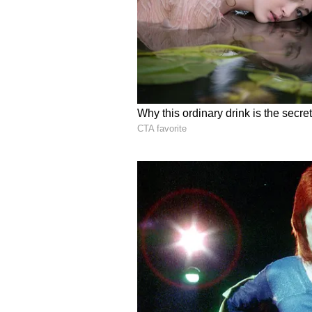
ಮಲ್ಟಿಪಲ್ ರೈಡಿಂಗ್ ಮೋಡ್‌ಗಳು
ರೈಡ್-ಬೈ-ವೈರ್ ಥ್ರಾಟಲ್ ಸಿಸ್ಟಮ್
ಪ್ರತಿಸ್ಪರ್ಧಿಗಳಿಗಿಂತ ಏಕೆ ವಿಶೇಷ?
4
5