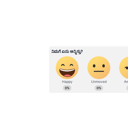
Image Credit :
Asianet News
Kawasaki Ninja ZX-10R ಮೇಲ
ಭಾರತದ ಸೂಪರ್‌ಬೈಕ್ ಮಾರುಕಟ್ಟೆಯಲ್ಲಿ ಅತ
Kawasaki Ninja ZX-10R ಮೇಲೆ ಕವಾಸಕಿ ಭ
ಪರಿಣಾಮಕಾರಿ ಎಕ್ಸ್‌ಶೋರೂಂ ಬೆಲೆ ₹20.79 ಲಕ
2026ರವರೆಗೆ ಮಾನ್ಯವಾಗಿದೆ.
3
5