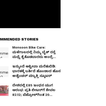
MMENDED STORIES
Monsoon Bike Care:
ಮಳೆಗಾಲದಲ್ಲಿ ನಿಮ್ಮ ಬೈಕ್ ರಸ್ತೆ
ಮಧ್ಯೆ ಕೈಕೊಡಬಾರದು ಅಂದ್ರೆ
ಇಂದೇ ಈ ಕೆಲಸ ಮಾಡಿ
ಇನ್ಮುಂದೆ ಆಕ್ಟೀವಾ ಮರೆತುಬಿಡಿ:
ಭಾರತಕ್ಕೆ ಬರ್ತಿದೆ ಹೊಂಡಾದ ಹೊಸ
ಅಡ್ವೆಂಚರ್ ಮ್ಯಾಕ್ಸಿ ಸ್ಕೂಟರ್
ದೇಶದಲ್ಲಿ E85 ಇಂಧನ ಯುಗ
ಆರಂಭ: ಪ್ರತಿ ಲೀಟರ್‌ಗೆ ಕೇವಲ
₹82.12; ಪೆಟ್ರೋಲ್‌ಗಿಂತ 20
ರೂಪಾಯಿ ಅಗ್ಗ