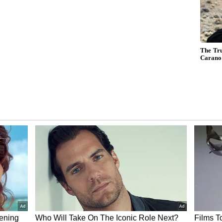
ಿಂಡರ್ ಎಂಜಿನ್