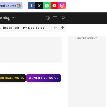
red Source
ಾಣಿಜ್ಯ
 Fitness Test
PM Modi Foreign Travel Expenditure
Valmiki Corporatio
FOOTBALL WC '26
WOMEN T-20 WC '26