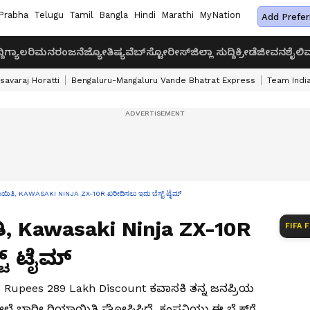
Prabha
Telugu
Tamil
Bangla
Hindi
Marathi
MyNation
Add Prefer
ದಿ
ಗ್ಯಾಲರಿ
ಮನರಂಜನೆ
ಜ್ಯೋತಿಷ್ಯ
ವೆಬ್‌ಸ್ಟೋರೀಸ್
ಜಿಲ್ಲಾ ಸುದ್ದಿ
ಕ್ರೀಡೆ
ಜೀವನಶೈಲಿ
ವ
savaraj Horatti
Bengaluru-Mangaluru Vande Bhatrat Express
Team India
ಯಾಯಿತಿ, KAWASAKI NINJA ZX-10R ಖರೀದಿಸಲು ಇದು ಬೆಸ್ಟ್ ಟೈಮ್
ಿ, Kawasaki Ninja ZX-10R
FIFA 
ಟ್ ಟೈಮ್
e Rupees 289 Lakh Discount ಕವಾಸಕಿ ತನ್ನ ಜನಪ್ರಿಯ
ಮೇಲೆ ಭಾರೀ ರಿಯಾಯಿತಿ ಘೋಷಿಸಿದೆ. ಕಂಪನಿಯು ಈ ಬೈಕ್‌ಗೆ