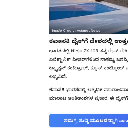
Image Credit :
Asianet News
ಕವಾಸಕಿ ಬೈಕ್‌ಗೆ ದೇಶದಲ್ಲಿ ಉತ್
ಭಾರತದಲ್ಲಿ Ninja ZX-10R ತನ್ನ ರೇಸ್-ರೆ
ಎಲೆಕ್ಟ್ರಾನಿಕ್ ಫೀಚರ್‌ಗಳಿಂದ ಸಾಕಷ್ಟು ಜನಪ್ರ
ಟ್ರ್ಯಾಕ್ಷನ್ ಕಂಟ್ರೋಲ್, ಕ್ರೂಸ್ ಕಂಟ್ರೋಲ್
ಲಭ್ಯವಿವೆ.
ಕವಾಸಕಿ ಭಾರತದಲ್ಲಿ ಅತ್ಯಧಿಕ ಮಾರಾಟವಾಗು
ಮಾರಾಟ ಅಂಕಿಅಂಶಗಳ ಪ್ರಕಾರ, ಈ ಬೈಕ್‌ಗೆ 
ಸಮಗ್ರ ಸುದ್ದಿ ಮೂಲವನ್ನಾಗಿ asi