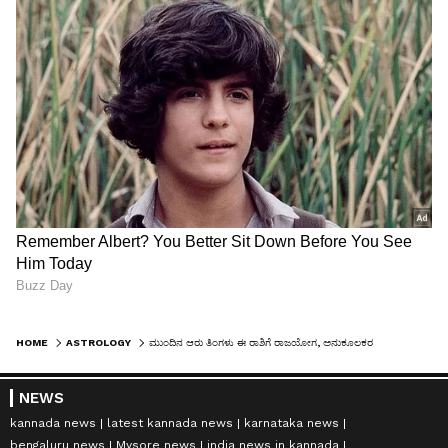
HOME
ASTROLOGY
ಮುಂದಿನ ಆರು ತಿಂಗಳು ಈ ರಾಶಿಗೆ ರಾಜಯೋಗ, ಅನುಕೂಲಕರ ಗ್ರಹ ಸಂಚಾರದಿಂದ ಅಚಲ ಅದೃಷ್ಟ!
NEWS
kannada news
latest kannada news
karnataka news
bengaluru news
Mysore news
india news in kannada