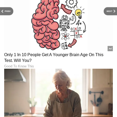
PREV
NEXT
Image Credit :
Asianet News
ಮೀನ
ಈ ರಾಶಿಯವರು ಜೂನ್ ತಿಂಗಳ ಶನಿ ದೋಷದಿಂದ
ಮುಕ್ತರಾಗುತ್ತಾರೆ. ರಾಶಿಚಕ್ರದ ಅಧಿಪತಿ ಗುರು ಉನ್ನತ
ಸ್ಥಾನದಲ್ಲಿರುವುದರಿಂದ, ಅವರ ಜೀವನವೂ ಉನ್ನತ
ಹಂತವನ್ನು ತಲುಪುತ್ತದೆ. ಅವರು ತಮ್ಮ ಉದ್ಯೋಗಗಳಲ್ಲಿ
ಬಡ್ತಿಗಳನ್ನು, ತಮ್ಮ ವೃತ್ತಿ ಮತ್ತು ವ್ಯವಹಾರದಲ್ಲಿ ಹೆಚ್ಚಿನ
ಲಾಭವನ್ನು ಮತ್ತು ಅವರ ಆದಾಯದಲ್ಲಿ ಬೆಳವಣಿಗೆಯನ್ನು
ಅನುಭವಿಸುತ್ತಾರೆ. ಯಾವುದೇ ಕಷ್ಟ ಮತ್ತು ನಷ್ಟಗಳನ್ನು
ಆಧ್ಯಾತ್ಮಿಕ ದೃಷ್ಟಿಕೋನದಿಂದ ತೆಗೆದುಕೊಳ್ಳುವುದು ಅವರ