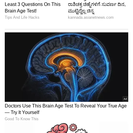
ಕೈಗೊಳ್ಳುವ ಯಾವುದೇ ಪ್ರಯತ್ನವು ಯಶಸ್ವಿಯಾಗುತ್ತದೆ.
ನಿಮ್ಮ ಮನಸ್ಸಿನಲ್ಲಿರುವ ಹೆಚ್ಚಿನ ಆಸೆಗಳು ಈಡೇರುತ್ತವೆ.
6
6