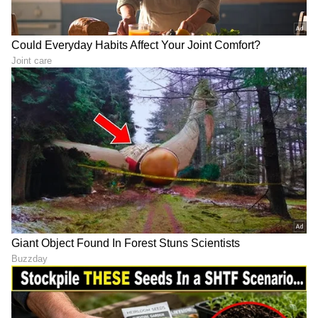
ಸ್ವಭಾವ.
LATEST VIDEOS
ABOUT THE AUTHOR
Sushma Hegde
SH
ಸುವರ್ಣ ನ್ಯೂಸ್ ಸುದ್ದಿ ಮಾಧ್ಯಮದ ಡಿಜಿಟಲ್ ವಿಭಾಗದಲ್ಲಿ ಕಳೆದ
ಮೂರು ವರ್ಷಗಳಿಂದ ಕೆಲಸ ಮಾಡುತ್ತಿದ್ದೇನೆ. ದೃಶ್ಯ ಮಾಧ್ಯಮ,