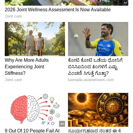
ಅನುಕೂಲಕರವಾಗಿರುತ್ತದೆ. ಜೀವನಶೈಲಿ ಸಂಪೂರ್ಣವಾಗಿ
ಬದಲಾಗುತ್ತದೆ.
5
6
Image Credit :
Asianet News
ಮಕರ
ರಾಶಿಚಕ್ರದ ಅಧಿಪತಿಯೊಂದಿಗೆ ಶನಿ, ಗುರು, ಶುಕ್ರ ಮತ್ತು
ಬುಧರು ವರ್ಷವಿಡೀ ಅನುಕೂಲಕರ ಚಲನೆಯನ್ನು
ಮಾಡುತ್ತಿದ್ದಾರೆ, ಆದ್ದರಿಂದ ಈ ರಾಶಿಚಕ್ರ ಚಿಹ್ನೆಯ ಜೀವನವು
ಶಾಶ್ವತ ಸಮೃದ್ಧಿಯ ಹಸಿರು ಉದ್ಯಾನದಂತೆ ಇರುತ್ತದೆ. ನೀವು