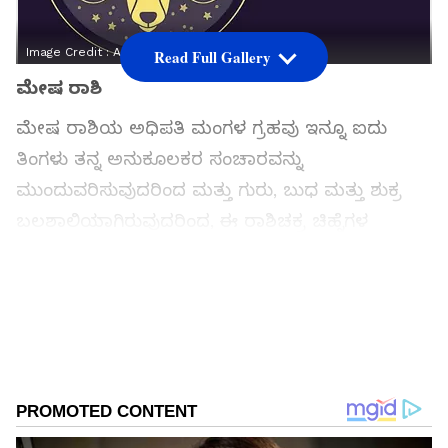
Image Credit :
Asianet News
Read Full Gallery
ಮೇಷ ರಾಶಿ
ಮೇಷ ರಾಶಿಯ ಅಧಿಪತಿ ಮಂಗಳ ಗ್ರಹವು ಇನ್ನೂ ಐದು
ತಿಂಗಳು ತನ್ನ ಅನುಕೂಲಕರ ಸಂಚಾರವನ್ನು
ಮುಂದುವರಿಸುವುದರಿಂದ ಮತ್ತು ಗುರು, ಬುಧ ಮತ್ತು ಶುಕ್ರ
ಬಲಶಾಲಿಯಾಗಿರುವುದರಿಂದ, ಈ ರಾಶಿಚಕ್ರ ಚಿಹ್ನೆಗಳ
ಜೀವನವು ಸುಗಮವಾಗಿ ಸಾಗುತ್ತದೆ. ಸಾಮಾನ್ಯವಾಗಿ, ಈ
ರಾಶಿಚಕ್ರ ಚಿಹ್ನೆಗಳು ಎಷ್ಟೇ ಕಷ್ಟಗಳನ್ನು ಎದುರಿಸಿದರೂ
ಬಿಟ್ಟುಕೊಡುವುದಿಲ್ಲ. ಈ ರಾಶಿಚಕ್ರ ಚಿಹ್ನೆಯಲ್ಲಿ ಗುರುವಿನ
ಬಲದಿಂದಾಗಿ, ಅವರ ಸಂತೋಷ ಬಹಳವಾಗಿ ಹೆಚ್ಚಾಗುತ್ತದೆ.
ಎಲ್ಲಾ ಯೋಜಿತ ಕಾರ್ಯಗಳು ಪೂರ್ಣಗೊಳ್ಳುತ್ತವೆ. ಅವರು
ಖಂಡಿತವಾಗಿಯೂ ಆದಾಯ ಮತ್ತು ಉದ್ಯೋಗದ ಬಗ್ಗೆ ತಮ್ಮ
ಗುರಿಗಳು ಮತ್ತು ಆಕಾಂಕ್ಷೆಗಳನ್ನು ಸಾಧಿಸುತ್ತಾರೆ.