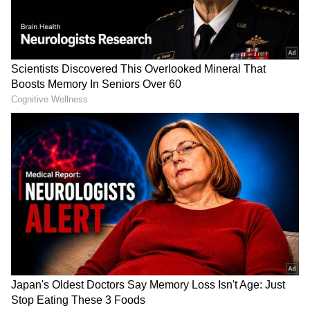
6
Image Credit :
Asianet News
ಮಿಥುನ.
ಈ ರಾಶಿಯ ಅಧಿಪತಿ ಬುಧನು ಶುಭ ರಾಶಿಗಳಲ್ಲಿ ಸಂಚಾರ
ಮಾಡುವುದರಿಂದ ಮತ್ತು ಗುರು ಮತ್ತು ಶುಕ್ರನ ಬೆಂಬಲವನ್ನು
ಪಡೆಯುವುದರಿಂದ, ಈ ರಾಶಿಯಲ್ಲಿ ಜನಿಸಿದ ಜನರು ಈ ವರ್ಷ
ಹೆಚ್ಚಿನ ಯಶಸ್ಸು ಮತ್ತು ಸಾಧನೆಗಳನ್ನು ಹೊಂದಿರುತ್ತಾರೆ.
ವಿವಾದಗಳು ಮತ್ತು ಭಿನ್ನಾಭಿಪ್ರಾಯಗಳು ಬಗೆಹರಿಯುತ್ತವೆ.
ಒತ್ತಡಗಳು ಮತ್ತು ಸಮಸ್ಯೆಗಳು ಬಹಳ ಕಡಿಮೆಯಾಗುತ್ತವೆ.
ಆದಾಯ ಹೆಚ್ಚಾಗುತ್ತದೆ ಮತ್ತು ಅಗತ್ಯಗಳು ಪೂರೈಸಲ್ಪಡುತ್ತವೆ.