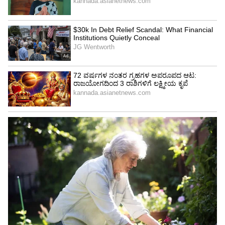
Image Credit :
Asianet News
ವೃಶ್ಚಿಕ
ರಾಶಿಚಕ್ರದ ಅಧಿಪತಿಯೊಂದಿಗೆ, ಮಂಗಳ, ಶನಿ, ಗುರು, ಶುಕ್ರ
ಮತ್ತು ಬುಧ ಕೂಡ ಅನುಕೂಲಕರವಾಗುತ್ತಾರೆ, ಆದ್ದರಿಂದ ಈ
ರಾಶಿಚಕ್ರ ಚಿಹ್ನೆಯ ಜೀವನವು ಕ್ರಮೇಣ ಉನ್ನತ ಮಟ್ಟಕ್ಕೆ
ಹೋಗುತ್ತದೆ. ಮನಸ್ಸಿನಲ್ಲಿರುವ ಹೆಚ್ಚಿನ ಆಸೆಗಳು ಈಡೇರುತ್ತವೆ.
ಯೋಜಿಸಿದ ಕೆಲಸಗಳು ಯೋಜಿಸಿದಂತೆ ನಡೆಯುತ್ತವೆ.
ಕಷ್ಟಗಳು ಒಂದೇ ಸಮಯದಲ್ಲಿ ಬರದಿರಬಹುದು. ಮಾನಸಿಕ
ಸ್ಥಿರತೆ ಮತ್ತು ಆತ್ಮವಿಶ್ವಾಸ ಹೆಚ್ಚಾಗುತ್ತದೆ. ವೃತ್ತಿ,
ಉದ್ಯೋಗಗಳು, ಕುಟುಂಬ ಜೀವನ ಮತ್ತು ಆರ್ಥಿಕ ಪರಿಸ್ಥಿತಿ