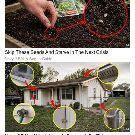
ಡಿಜಿಟಲ್‌ ಮಾಧ್ಯಮದಲ್ಲಿ 5 ವರ್ಷ ಕೆಲಸ ಮಾಡಿದ ಅನುಭವವಿದೆ.
SDM ಉಜಿರೆಯಲ್ಲಿ ಪತ್ರಿಕೋದ್ಯಮದ ಸ್ನಾತಕೋತ್ತರ ಪದವಿ.
ರಾಶಿ
ಸುದ್ದಿಲೋಕದಲ್ಲಿ ರಾಜಕೀಯ, ದೇಶ, ಜ್ಯೋತಿಷ್ಯ, ಜೀವನಶೈಲಿ,
ಜ್ಯೋತಿಷ್ಯ
ಅದೃಷ್ಟ
ವಾಣಿಜ್ಯ, ಕ್ರೈಂ ಸುದ್ದಿಗಳಲ್ಲಿ ಆಸಕ್ತಿ.