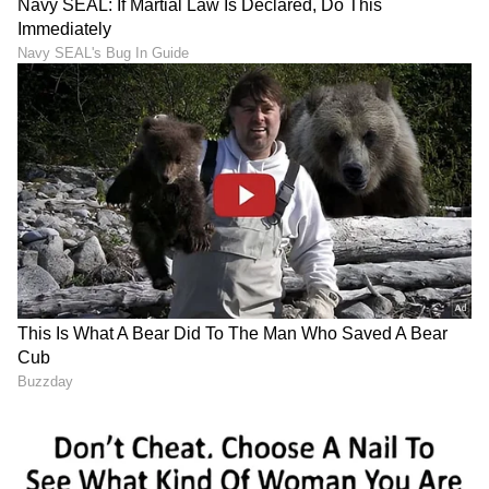
DOWNLOAD APP
RECOMMENDED STORIES
ಗುರು ಸಂಚಾರದಿಂದ ಈ 4
ನಿಮ್ಮ ಜನ್ಮ ದಿನಾಂಕದ ಪ್ರಕಾರ
ರಾಶಿಯವರಿಗೆ 60 ದಿನಗಳ ಕಾಲ
ಯಾವ ವಯಸ್ಸಲ್ಲಿ ನೀವು
ಕುಬೇರ ಯೋಗ
ಕೋಟ್ಯಾಧಿಪತಿ ಆಗ್ತೀರಾ ಗೊತ್ತಾ?