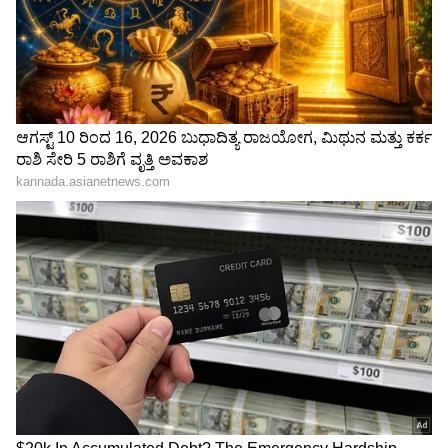
6
Image Credit :
Asianet News
ಕರ್ಕಾಟಕ
ಅದೃಷ್ಟಶಾಲಿ ಗುರುವು ಈ ರಾಶಿಯಲ್ಲಿ ಉಚ್ಚ ಸ್ಥಾನದಲ್ಲಿ
ಸಾಗುತ್ತಿದ್ದು, ಶುಕ್ರ ಮತ್ತು ಬುಧನ ಅನುಕೂಲಕರ ಪ್ರಭಾವವೂ
ಇರುವುದರಿಂದ ಈ ರಾಶಿಯವರ ಜೀವನವು ಸಂಪೂರ್ಣವಾಗಿ
ಬದಲಾಗುತ್ತದೆ. ಎಲ್ಲವೂ ಚಿನ್ನವಾಗಿ ಬದಲಾಗುತ್ತದೆ. ಅಪಾರ
ದೈವಿಕ ಆಶೀರ್ವಾದ ಇರುತ್ತದೆ. ಜೀವನವು ಸಂತೋಷ ಮತ್ತು
ಮನಸ್ಸಿನ ಶಾಂತಿಯಿಂದ ತುಂಬಿರುತ್ತದೆ. ಸ್ವಂತ ಮನೆ
ಹೊಂದುವ ಮತ್ತು ವಿದೇಶದಲ್ಲಿ ಕೆಲಸ ಮಾಡುವ ಕನಸು