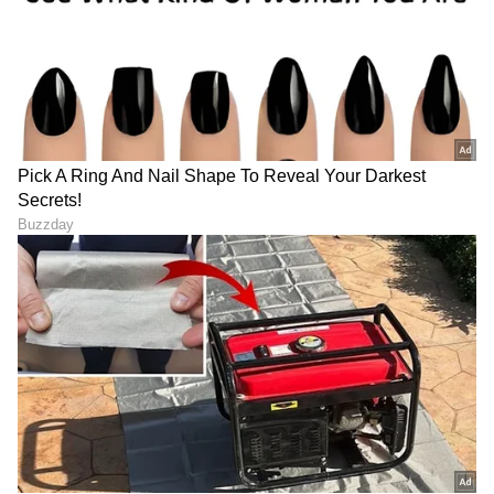
ಇಂದು 6 ರಾಶಿಗಳಿಗೆ ಸಮಸ್ಯೆಗಳ
Adhik Maas: ಅಧಿಕ ಮಾಸ
ಸುರಿಮಳೆ, 12 ರಾಶಿಗಳ ಸಂಪೂರ್ಣ
ಶುರು… ಈ ಸಮಯದಲ್ಲಿ
ಭವಿಷ್ಯ ಇಲ್ಲಿದೆ
ತಪ್ಪಿಯೂ ಈ ಕೆಲಸ ಮಾಡ್ಬೇಡಿ
LATEST VIDEOS
"ರಾಜಕೀಯ ಬೇಡ, ಸಿನಿಮಾನೇ ಪ್ರಾಣ":
ಕನಕೋತ್ಸವದಲ್ಲಿ ರಿಷಬ್ ಶೆಟ್ಟಿ | Rishab
Shetty speech | Suvarna News
ಶೇ.50 ರಿಂದ ಶೇ.18 ಕ್ಕೆ TAX ಇಳಿಕೆ: ಮೋದಿ-
ಟ್ರಂಪ್ ಐತಿಹಾಸಿಕ ಒಪ್ಪಂದ | India US
Trade Deal | Party Rounds