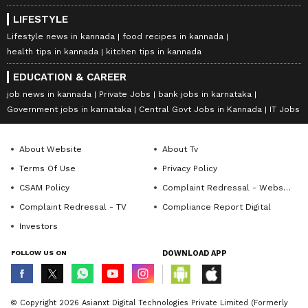
LIFESTYLE
Lifestyle news in kannada
food recipes in kannada
health tips in kannada
kitchen tips in kannada
EDUCATION & CAREER
job news in kannada
Private Jobs
bank jobs in karnataka
Government jobs in karnataka
Central Govt Jobs in Kannada
IT Jobs
About Website
About Tv
Terms Of Use
Privacy Policy
CSAM Policy
Complaint Redressal - Website
Complaint Redressal - TV
Compliance Report Digital
Investors
FOLLOW US ON
DOWNLOAD APP
© Copyright 2026 Asianxt Digital Technologies Private Limited (Formerly