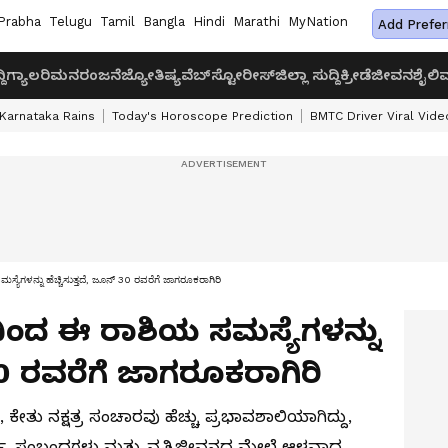
Prabha
Telugu
Tamil
Bangla
Hindi
Marathi
MyNation
Add Prefer
ದಿ
ಗ್ಯಾಲರಿ
ಮನರಂಜನೆ
ಜ್ಯೋತಿಷ್ಯ
ವೆಬ್‌ಸ್ಟೋರೀಸ್
ಜಿಲ್ಲಾ ಸುದ್ದಿ
ಕ್ರೀಡೆ
ಜೀವನಶೈಲಿ
ವ
Karnataka Rains
Today's Horoscope Prediction
BMTC Driver Viral Vide
್ಯೆಗಳನ್ನು ಹೆಚ್ಚಿಸುತ್ತದೆ, ಜೂನ್ 30 ರವರೆಗೆ ಜಾಗರೂಕರಾಗಿರಿ
ದಿಂದ ಈ ರಾಶಿಯ ಸಮಸ್ಯೆಗಳನ್ನು
 30 ರವರೆಗೆ ಜಾಗರೂಕರಾಗಿರಿ
ಕೇತು ನಕ್ಷತ್ರ ಸಂಚಾರವು ಹೆಚ್ಚು ಪ್ರಭಾವಶಾಲಿಯಾಗಿದ್ದು,
ರ್ಥ್ಯ, ಸಂಬಂಧಗಳು ಮತ್ತು ವೃತ್ತಿಜೀವನದ ಮೇಲೆ ಆಳವಾದ