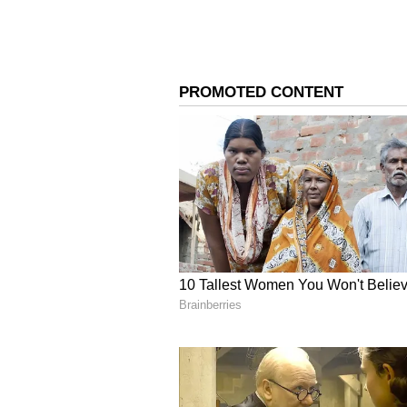
Image Credit :
Asianet News
ಕನ್ಯಾ ರಾಶಿ
ಜ್ಯೋತಿಷಿಗಳ ಪ್ರಕಾರ, ಈ ಸಮಯದಲ್ಲಿ ಕನ್ಯಾ
ಶ್ರಮಿಸಬೇಕಾಗಬಹುದು. ಕೇತುವಿನ ಪ್ರಭಾವದ
ಎದುರಿಸಬಹುದು, ಇದು ಅನಾನುಕೂಲ ಪರಿಸ್ಥಿತಿ
ನಿರೀಕ್ಷಿಸುವುದನ್ನು ತಪ್ಪಿಸಿ, ಏಕೆಂದರೆ ಇದ
ವ್ಯವಹಾರದಲ್ಲಿ ಒತ್ತಡ ಹೆಚ್ಚಾಗಬಹುದು. ಕ
ಎದುರಿಸಬಹುದು. ಮಾನಸಿಕ ಒತ್ತಡವನ್ನು ತಪ