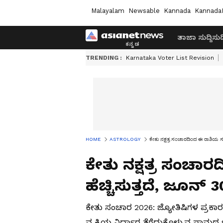
Malayalam
Newsable
Kannada
Kannada
ತಾಜಾ ಸುದ್ದಿ
ಸುದ್
TRENDING :
Karnataka Voter List Revision
HOME
ASTROLOGY
ಕೇತು ನಕ್ಷತ್ರ ಸಂಚಾರದಿಂದ ಈ ರಾಶಿಯ ಸಮಸ
ಕೇತು ನಕ್ಷತ್ರ ಸಂಚಾರ
ಹೆಚ್ಚಿಸುತ್ತದೆ, ಜೂನ್
ಕೇತು ಸಂಚಾರ 2026: ಜ್ಯೋತಿಷಿಗಳ ಪ್ರಕಾರ, 
ವ್ಯಕ್ತಿಯ ನಿರ್ಧಾರ ತೆಗೆದುಕೊಳ್ಳುವ ಸಾಮ