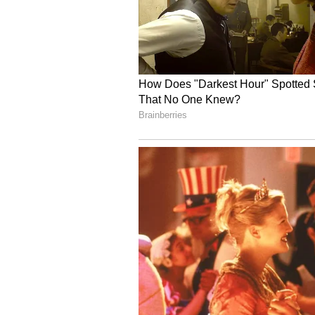
ಅತ್ಯಗತ್ಯ.
4
4