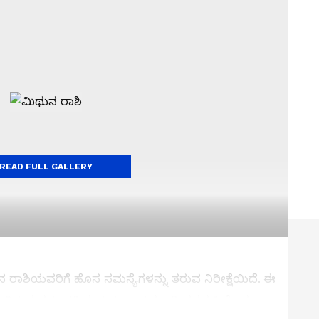
READ FULL GALLERY
ರಾಶಿಯವರಿಗೆ ಹೊಸ ಸಮಸ್ಯೆಗಳನ್ನು ತರುವ ನಿರೀಕ್ಷೆಯಿದೆ. ಈ
ಸುವುದನ್ನು ತಪ್ಪಿಸುವುದು ಉತ್ತಮ. ಜೀವನದಲ್ಲಿ ಕೆಲವು