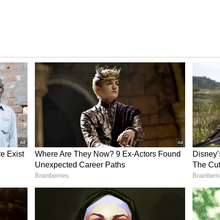
 ರಾಶಿಯವರು ಸಂಪತ್ತನ್ನು ಗಳಿಸಲು ಸಾಮಾನ್ಯಕ್ಕಿಂತ ಹೆಚ್ಚು
ಿಂದಾಗಿ, ಅವರು ಕೆಲವು ಹಠಾತ್ ಬದಲಾವಣೆಗಳನ್ನು
ಯನ್ನು ಸೃಷ್ಟಿಸುತ್ತದೆ. ಹೊಸ ಜನರಿಂದ ಕೆಲಸವನ್ನು
ು ಸಮಸ್ಯೆಗಳಿಗೆ ಕಾರಣವಾಗಬಹುದು. ನಿಮ್ಮ ಕೆಲಸದ ಸ್ಥಳ ಮತ್ತು
ಲೆ ಮತ್ತು ಮಾಧ್ಯಮದಲ್ಲಿ ತೊಡಗಿರುವವರು ಹೊಸ ಸವಾಲುಗಳನ್ನು
್ಪಿಸಲು ಶಾಂತತೆ ಮತ್ತು ಸಮತೋಲನವನ್ನು ಕಾಪಾಡಿಕೊಳ್ಳುವುದು