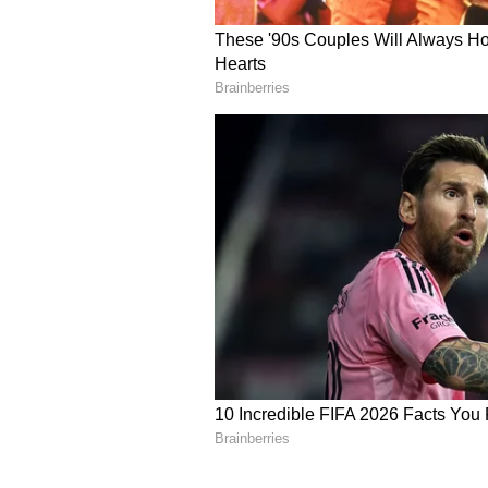
Image Credit :
Asianet News
ಮೀನ ರಾಶಿ
ಈ ಸಮಯ ಮೀನ ರಾಶಿಯವರಿಗೆ ಸ್ವಲ್ಪ ಎಚ್ಚರಿ
ಸಲಹೆ ಪಡೆಯುವುದು ಪ್ರಯೋಜನಕಾರಿ ಎಂದ
ಮಾನಸಿಕ ತೊಂದರೆಗೆ ಕಾರಣವಾಗಬಹುದು. ಹಣಕ
ನಂಬುವುದು ಹಾನಿಕಾರಕವಾಗಬಹುದು, ಆದ್ದ
ಯೋಚಿಸಿ. ವೈವಾಹಿಕ ಜೀವನ ಮತ್ತು ವಿವಾಹ
ಸಾಧ್ಯತೆಯೂ ಇದೆ.