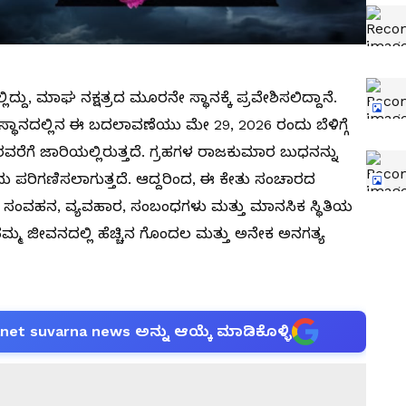
ದ್ದು, ಮಾಘ ನಕ್ಷತ್ರದ ಮೂರನೇ ಸ್ಥಾನಕ್ಕೆ ಪ್ರವೇಶಿಸಲಿದ್ದಾನೆ.
 ಸ್ಥಾನದಲ್ಲಿನ ಈ ಬದಲಾವಣೆಯು ಮೇ 29, ​​2026 ರಂದು ಬೆಳಿಗ್ಗೆ
 ರವರೆಗೆ ಜಾರಿಯಲ್ಲಿರುತ್ತದೆ. ಗ್ರಹಗಳ ರಾಜಕುಮಾರ ಬುಧನನ್ನು
ಂದು ಪರಿಗಣಿಸಲಾಗುತ್ತದೆ. ಆದ್ದರಿಂದ, ಈ ಕೇತು ಸಂಚಾರದ
ೆ, ಸಂವಹನ, ವ್ಯವಹಾರ, ಸಂಬಂಧಗಳು ಮತ್ತು ಮಾನಸಿಕ ಸ್ಥಿತಿಯ
ಮ ಜೀವನದಲ್ಲಿ ಹೆಚ್ಚಿನ ಗೊಂದಲ ಮತ್ತು ಅನೇಕ ಅನಗತ್ಯ
anet suvarna news ಅನ್ನು ಆಯ್ಕೆ ಮಾಡಿಕೊಳ್ಳಿ