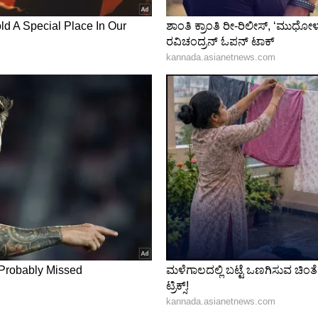
ಕೆ ವಹಿಸುವುದು ಒಳ್ಳೆಯದು. ಅನುಭವಿ ವ್ಯವಹಾರ ವ್ಯಕ್ತಿಯಿಂದ
ು ಸಾಬೀತುಪಡಿಸಬಹುದು. ಆದಾಗ್ಯೂ, ಆರೋಗ್ಯ ಸಮಸ್ಯೆಗಳು
ಾಸಿನ ವಹಿವಾಟುಗಳನ್ನು ತಪ್ಪಿಸಿ. ಹೊಸ ಜನರನ್ನು ಬೇಗನೆ
ರಿಂದ ಯಾರನ್ನಾದರೂ ನಂಬುವ ಮೊದಲು ಎಚ್ಚರಿಕೆಯಿಂದ
ಕ್ಕೆ ಸಂಬಂಧಿಸಿದ ವಿಷಯಗಳಲ್ಲಿ ಕೆಲವು ಅಡೆತಡೆಗಳು ಉಂಟಾಗುವ