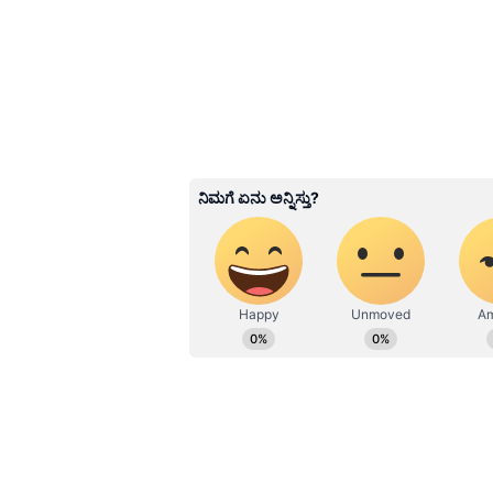
ಸಕಾರಾತ್ಮಕ ಬದಲಾವಣೆಗಳು ಖಂಡಿತವಾಗಿಯ
ಒತ್ತಡವನ್ನು ಹೆಚ್ಚಿಸಬಹುದು. ಯಾವುದೇ ಹೊ
ತಪ್ಪು ತಿಳುವಳಿಕೆಗಳು ಹೆಚ್ಚಾಗುವ ಸಾಧ್ಯತ
ವಿವಾದಗಳು ಸಾಧ್ಯ. ವ್ಯವಹಾರದಲ್ಲಿ ಆತು
3
4