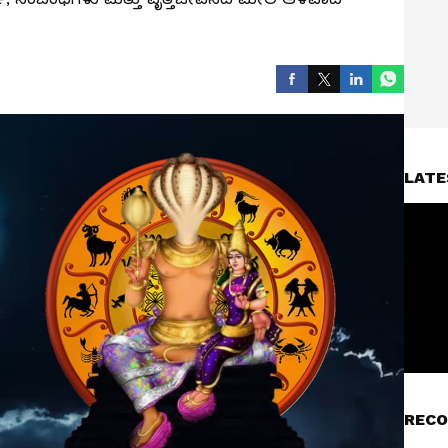
LATE
RECO