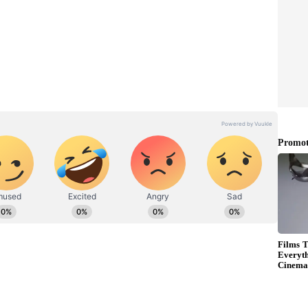
ೂ ಕಂಡುಬರುತ್ತವೆ, ಆದರೆ ಹಠಾತ್ ಸಮಸ್ಯೆಗಳು ಮಾನಸಿಕ
ಸ ಪ್ರಯಾಣವನ್ನು ತಪ್ಪಿಸಿ. ಈ ಸಮಯದಲ್ಲಿ ಪ್ರೇಮ ಜೀವನದಲ್ಲಿ
ೆಯಿದೆ. ಹಳೆಯ ವಿಷಯಗಳ ಬಗ್ಗೆ ಕುಟುಂಬ ಸದಸ್ಯರೊಂದಿಗೆ
ರದ ನಿರ್ಧಾರಗಳು ನಂತರ ಸಮಸ್ಯೆಗಳನ್ನು ಉಂಟುಮಾಡಬಹುದು.