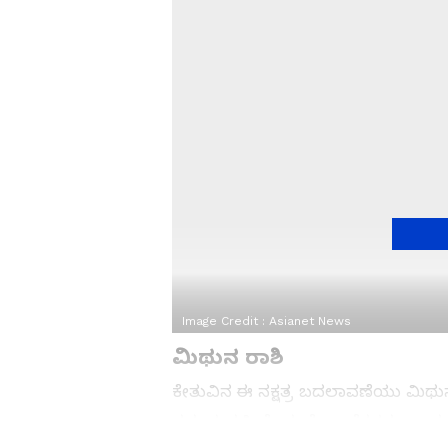
Image Credit :
Asianet News
ಮಿಥುನ ರಾಶಿ
ಕೇತುವಿನ ಈ ನಕ್ಷತ್ರ ಬದಲಾವಣೆಯು ಮಿಥುನ 
ಸಮಯದಲ್ಲಿ ಹೊಸ ಯೋಜನೆಗಳನ್ನು ಪ್ರಾರಂಭಿ