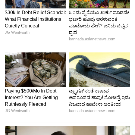
Image Credit :
Asianet News
ಮಕರ ರಾಶಿ
ಮಕರ ರಾಶಿಯವರಿಗೆ, ಶುಕ್ರನ ಸಂಚಾರವು ಪಾಲುದಾರಿಕೆ
ಮತ್ತು ಸಂಬಂಧಗಳಲ್ಲಿ ಬದಲಾವಣೆಗಳನ್ನು ತರುತ್ತದೆ. ಹೊಸ
ವ್ಯವಹಾರ ಅವಕಾಶಗಳು ಉದ್ಭವಿಸಬಹುದು, ಆದರೆ
ಸ್ಪರ್ಧಿಗಳು ಮತ್ತು ಅನಗತ್ಯ ವಿವಾದಗಳಿಂದ ದೂರವಿರಿ.
ವಾದಗಳನ್ನು ತಪ್ಪಿಸಿ; ಶಾಂತ ಮತ್ತು ಸಂಯಮದಿಂದಿರಿ.