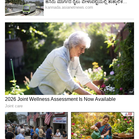
Image Credit :
Asianet News
ಧನು ರಾಶಿ
ಧನು ರಾಶಿಯವರು ಜಾಗರೂಕರಾಗಿರಬೇಕು. ಅನಿರೀಕ್ಷಿತ
ವೆಚ್ಚಗಳು ಉದ್ಭವಿಸಬಹುದು ಮತ್ತು ಭಾವನೆಗಳು
ಹೆಚ್ಚಾಗಬಹುದು. ಸಂಬಂಧಗಳು ಕಷ್ಟಕರವೆಂದು ತೋರುತ್ತದೆ.
ಪ್ರಮುಖ ಆರ್ಥಿಕ ನಿರ್ಧಾರಗಳನ್ನು ಆತುರದಿಂದ
ತೆಗೆದುಕೊಳ್ಳುವುದನ್ನು ತಪ್ಪಿಸಿ.
5
5