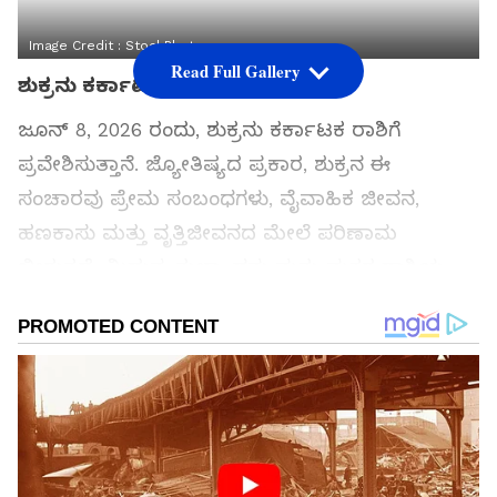
Image Credit :
StockPhoto
Read Full Gallery
ಶುಕ್ರನು ಕರ್ಕಾಟಕ ರಾಶಿಗೆ ಪ್ರವೇಶ
ಜೂನ್ 8, 2026 ರಂದು, ಶುಕ್ರನು ಕರ್ಕಾಟಕ ರಾಶಿಗೆ
ಪ್ರವೇಶಿಸುತ್ತಾನೆ. ಜ್ಯೋತಿಷ್ಯದ ಪ್ರಕಾರ, ಶುಕ್ರನ ಈ
ಸಂಚಾರವು ಪ್ರೇಮ ಸಂಬಂಧಗಳು, ವೈವಾಹಿಕ ಜೀವನ,
ಹಣಕಾಸು ಮತ್ತು ವೃತ್ತಿಜೀವನದ ಮೇಲೆ ಪರಿಣಾಮ
ಬೀರುತ್ತದೆ. ಮಿಥುನ, ತುಲಾ, ಧನು ಮತ್ತು ಮಕರ ರಾಶಿಯ
ಅಡಿಯಲ್ಲಿ ಜನಿಸಿದವರು ತಮ್ಮ ಆರ್ಥಿಕ ವಿಷಯಗಳು,
ಸಂಬಂಧಗಳು ಮತ್ತು ಕೆಲಸದಲ್ಲಿ ಬದಲಾವಣೆಗಳನ್ನು
ಅನುಭವಿಸಬಹುದು. ಆದ್ದರಿಂದ, 2026 ರಲ್ಲಿ ಶುಕ್ರ ಸಂಚಾರವು
ಈ ರಾಶಿಗೆ ಎಷ್ಟು ಶುಭವಾಗಿರುತ್ತದೆ ನೋಡಿ.
ಸಮಗ್ರ ಸುದ್ದಿ ಮೂಲವನ್ನಾಗಿ asianet suvarna news ಅನ್ನು
ಆಯ್ಕೆ ಮಾಡಿಕೊಳ್ಳಿ