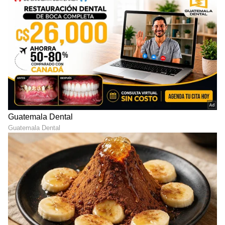
ಶೇ.50 ರಿಂದ ಶೇ.18 ಕ್ಕೆ TAX ಇಳಿಕೆ: ಮೋದಿ-
ಟ್ರಂಪ್ ಐತಿಹಾಸಿಕ ಒಪ್ಪಂದ | India US
Trade Deal | Party Rounds