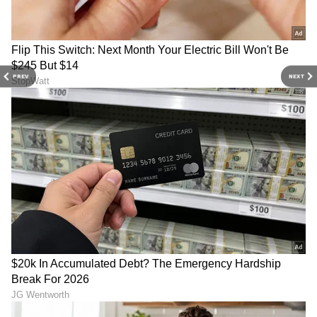
ABOUT THE AUTHOR
Sushma Hegde
SH
ಸುವರ್ಣ ನ್ಯೂಸ್ ಸುದ್ದಿ ಮಾಧ್ಯಮದ ಡಿಜಿಟಲ್ ವಿಭಾಗದಲ್ಲಿ ಕಳೆದ
PREV
NEXT
ಮೂರು ವರ್ಷಗಳಿಂದ ಕೆಲಸ ಮಾಡುತ್ತಿದ್ದೇನೆ. ದೃಶ್ಯ ಮಾಧ್ಯಮ,
ಡಿಜಿಟಲ್‌ ಮಾಧ್ಯಮದಲ್ಲಿ 5 ವರ್ಷ ಕೆಲಸ ಮಾಡಿದ ಅನುಭವವಿದೆ.
SDM ಉಜಿರೆಯಲ್ಲಿ ಪತ್ರಿಕೋದ್ಯಮದ ಸ್ನಾತಕೋತ್ತರ ಪದವಿ.
ರಾಶಿ
ಸುದ್ದಿಲೋಕದಲ್ಲಿ ರಾಜಕೀಯ, ದೇಶ, ಜ್ಯೋತಿಷ್ಯ, ಜೀವನಶೈಲಿ,
ಶುಕ್ರ
ಜ್ಯೋತಿಷ್ಯ
ವಾಣಿಜ್ಯ, ಕ್ರೈಂ ಸುದ್ದಿಗಳಲ್ಲಿ ಆಸಕ್ತಿ.