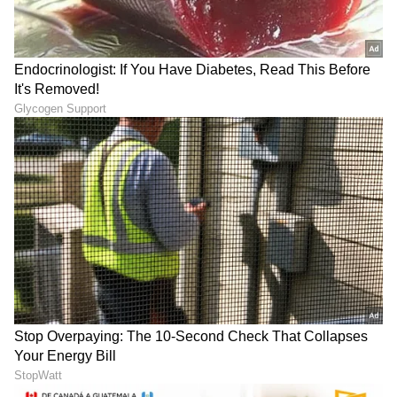
Vastu for wallet: ಪರ್ಸ್‌ನಲ್ಲಿ
ಕೈ-ಕಾಲಿಗೆ ಹಚ್ಚುವ ಮೆಹಂದಿ ಗಾಢ
ಈ ಫೋಟೋ ಇಟ್ಕೊಳ್ಳಿ, ಆ ವಸ್ತು
ಬಣ್ಣ ಬರಬೇಕಾ? ಸುಲಭದ ಟಿಪ್ಸ್​
ಎಸೆದುಬಿಡಿ.. ಯಾಕೆಂದು ತಿಳ್ಕೊಳ್ಳಿ
ಫಾಲೋ ಮಾಡಿ ಅಂದ ನೋಡಿ
ವಾರದ ಈ 4 ದಿನ ತಪ್ಪಿಯೂ ತಲೆ
ರಾಹುವಿನ ರಿವರ್ಸ್ ಆಟ ಶುರು,
ಎಣ್ಣೆ ಹಚ್ಚಬೇಡಿ… ಹಚ್ಚಿದ್ರೋ
ಮುಂದಿನ 8 ತಿಂಗಳು ಈ 5
ಜೀವನ ಬರ್ಬಾದ್
ರಾಶಿಗಳಿಗೆ ಸಂಕಷ್ಟ ತಪ್ಪಿದ್ದಲ್ಲ
LATEST VIDEOS
"ರಾಜಕೀಯ ಬೇಡ, ಸಿನಿಮಾನೇ ಪ್ರಾಣ":
ಕನಕೋತ್ಸವದಲ್ಲಿ ರಿಷಬ್ ಶೆಟ್ಟಿ | Rishab
Shetty speech | Suvarna News