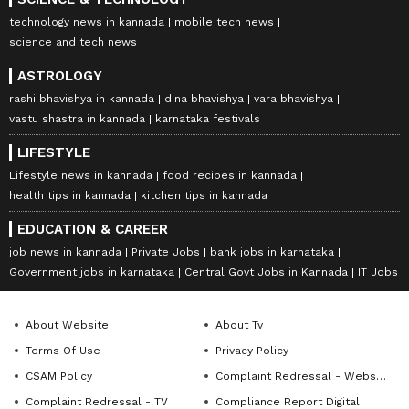
technology news in kannada
mobile tech news
science and tech news
ASTROLOGY
rashi bhavishya in kannada
dina bhavishya
vara bhavishya
vastu shastra in kannada
karnataka festivals
LIFESTYLE
Lifestyle news in kannada
food recipes in kannada
health tips in kannada
kitchen tips in kannada
EDUCATION & CAREER
job news in kannada
Private Jobs
bank jobs in karnataka
Government jobs in karnataka
Central Govt Jobs in Kannada
IT Jobs
About Website
About Tv
Terms Of Use
Privacy Policy
CSAM Policy
Complaint Redressal - Website
Complaint Redressal - TV
Compliance Report Digital