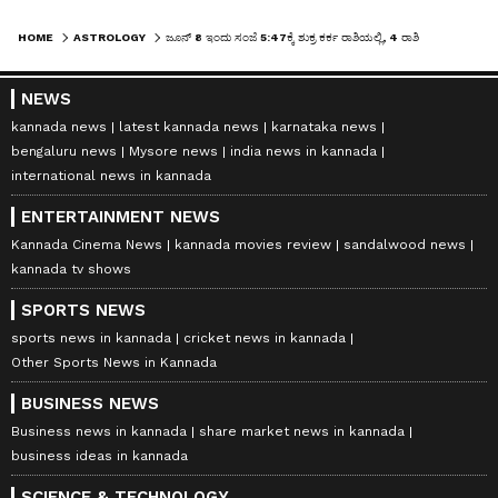
HOME
ASTROLOGY
ಜೂನ್ 8 ಇಂದು ಸಂಜೆ 5:47ಕ್ಕೆ ಶುಕ್ರ ಕರ್ಕ ರಾಶಿಯಲ್ಲಿ, 4 ರಾಶಿಗೆ ಲಾಭ-ಗೋಲ್ಡನ್ ಟೈಂ ಶುರು
NEWS
kannada news
latest kannada news
karnataka news
bengaluru news
Mysore news
india news in kannada
international news in kannada
ENTERTAINMENT NEWS
Kannada Cinema News
kannada movies review
sandalwood news
kannada tv shows
SPORTS NEWS
sports news in kannada
cricket news in kannada
Other Sports News in Kannada
BUSINESS NEWS
Business news in kannada
share market news in kannada
business ideas in kannada
SCIENCE & TECHNOLOGY