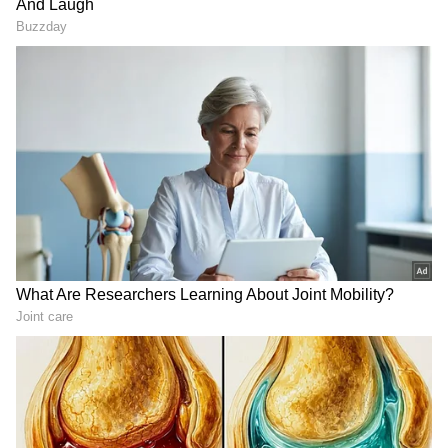
Image Credit :
Asianet News
ಮಿಥುನ ರಾಶಿ
ನೀವು ಮಿಥುನ ರಾಶಿಯವರಾಗಿದ್ದರೆ, ಈ ಶುಕ್ರ ಸಂಚಾರವು
ಹಣಕಾಸಿನ ವಿಷಯಗಳಲ್ಲಿ ಪರಿಹಾರವನ್ನು ನೀಡುತ್ತದೆ. ನೀವು
ಹಣ ಗಳಿಸುವ ಹೊಸ ಮಾರ್ಗಗಳನ್ನು ಕಂಡುಕೊಳ್ಳಬಹುದು
ಮತ್ತು ಸಿಲುಕಿಕೊಂಡಿರುವ ಹಣವನ್ನು ಮರುಪಡೆಯುವ
ಸಾಧ್ಯತೆಯನ್ನು ಸಹ ಕಾಣಬಹುದು. ಕುಟುಂಬದೊಂದಿಗೆ
ಸಮಯವೂ ಚೆನ್ನಾಗಿರುತ್ತದೆ. ನಿಮ್ಮ ಖರ್ಚಿನ ಬಗ್ಗೆ
ಜಾಗರೂಕರಾಗಿರಿ ಮತ್ತು ಬುದ್ಧಿವಂತ ಹೂಡಿಕೆಗಳನ್ನು ಮಾಡಿ.