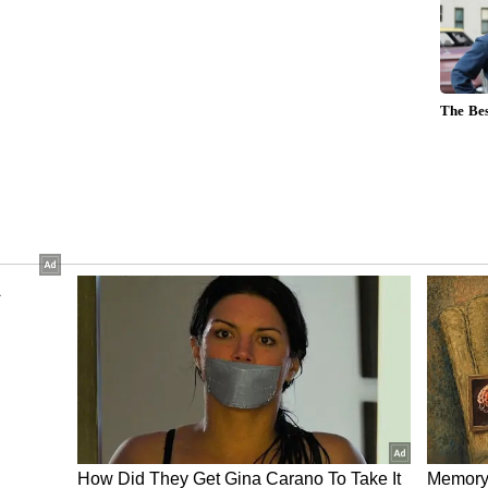
ಯೋಗ ರೂಪುಗೊಳ್ಳಲಿದೆ. ಇದರಿಂದ ವೈವಾಹಿಕ ಜೀವನ ಮತ್ತು
ು ಉಂಟಾಗಬಹುದು. ಈ ಸಮಯದಲ್ಲಿ ನಿಮ್ಮ ಸಂಗಾತಿಯೊಂದಿಗೆ
ಾದಗಳು ಹೆಚ್ಚಾಗುವ ಸಾಧ್ಯತೆ ಇರುವುದರಿಂದ ಎಚ್ಚರಿಕೆ ವಹಿಸಿ.