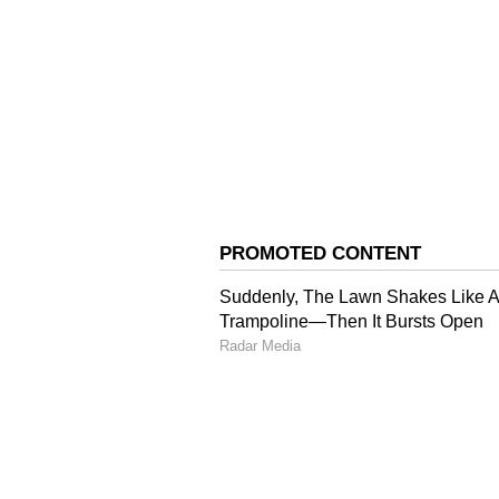
Image Credit :
OTHERS
ಕನ್ಯಾ ರಾಶಿ
ಕನ್ಯಾ ರಾಶಿಯವರ ಏಳನೇ ಮನೆಯಲ್ಲಿ ವಿಷ 
ಪಾಲುದಾರಿಕೆಯಲ್ಲಿ ತಪ್ಪು ತಿಳುವಳಿಕೆಗಳ
ತಾಳ್ಮೆಯಿಂದ ಮಾತನಾಡಿ. ಅಹಂಕಾರದಿಂದ ವಿವ