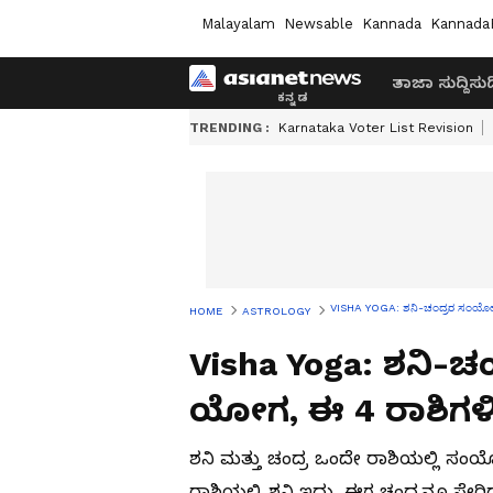
Malayalam
Newsable
Kannada
Kannada
ತಾಜಾ ಸುದ್ದಿ
ಸುದ್
TRENDING :
Karnataka Voter List Revision
VISHA YOGA: ಶನಿ-ಚಂದ್ರರ ಸಂಯೋಗದಿ
HOME
ASTROLOGY
Visha Yoga: ಶನಿ-
ಯೋಗ, ಈ 4 ರಾಶಿಗಳಿಗೆ
ಶನಿ ಮತ್ತು ಚಂದ್ರ ಒಂದೇ ರಾಶಿಯಲ್ಲಿ 
ರಾಶಿಯಲ್ಲಿ ಶನಿ ಇದ್ದು, ಈಗ ಚಂದ್ರನೂ ಸೇರ