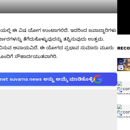
ಯಲ್ಲಿ ಈ ವಿಷ ಯೋಗ ಉಂಟಾಗಲಿದೆ. ಇದರಿಂದ ಜವಾಬ್ದಾರಿಗಳು
್ಧಾರಗಳನ್ನು ತೆಗೆದುಕೊಳ್ಳುವುದನ್ನು ತಪ್ಪಿಸುವುದು ಉತ್ತಮ.
ು ಅನುಭವಿಸುವ ಅಪಾಯವಿದೆ. ಈ ಯೋಗದ ಪ್ರಭಾವ ಸುಮಾರು ಮೂರು
RECO
ಲರೊಂದಿಗೆ ಸೌಹಾರ್ದಯುತವಾಗಿರಿ.
anet suvarna news ಅನ್ನು ಆಯ್ಕೆ ಮಾಡಿಕೊಳ್ಳಿ