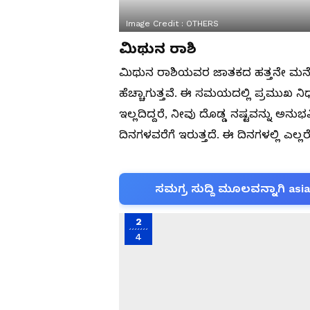
Image Credit :
OTHERS
ಮಿಥುನ ರಾಶಿ
ಮಿಥುನ ರಾಶಿಯವರ ಜಾತಕದ ಹತ್ತನೇ ಮನೆ
ಹೆಚ್ಚಾಗುತ್ತವೆ. ಈ ಸಮಯದಲ್ಲಿ ಪ್ರಮುಖ ನಿರ
ಇಲ್ಲದಿದ್ದರೆ, ನೀವು ದೊಡ್ಡ ನಷ್ಟವನ್ನ
ದಿನಗಳವರೆಗೆ ಇರುತ್ತದೆ. ಈ ದಿನಗಳಲ್ಲಿ ಎಲ್
ಸಮಗ್ರ ಸುದ್ದಿ ಮೂಲವನ್ನಾಗಿ asi
2
4