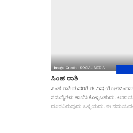
Image Credit :
SOCIAL MEDIA
ಸಿಂಹ ರಾಶಿ
ಸಿಂಹ ರಾಶಿಯವರಿಗೆ ಈ ವಿಷ ಯೋಗದಿಂದಾಗಿ
ಸಮಸ್ಯೆಗಳು ಕಾಣಿಸಿಕೊಳ್ಳಬಹುದು. ಅಪಾಯ
ದೂರವಿರುವುದು ಒಳ್ಳೆಯದು. ಈ ಸಮಯದಲ್