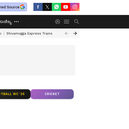
red Source
ಾಣಿಜ್ಯ
o
Shivamogga Express Trains
Airtel Prepaid Plan
Rural Employment
TBALL WC '26
CRICKET