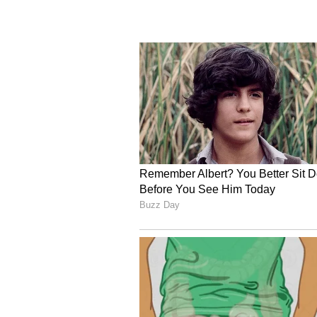
4
4
Image Credit :
OTHERS
ಧನು ರಾಶಿ
ಧನು ರಾಶಿಯವರನ್ನು ಈ ವಿಷ ಯೋಗವು ಮೂರ