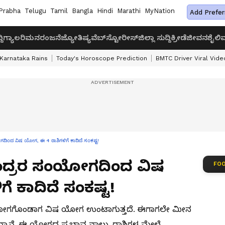
Prabha
Telugu
Tamil
Bangla
Hindi
Marathi
MyNation
Add Prefer
ದಿ
ಗ್ಯಾಲರಿ
ಮನರಂಜನೆ
ಜ್ಯೋತಿಷ್ಯ
ವೆಬ್‌ಸ್ಟೋರೀಸ್
ಜಿಲ್ಲಾ ಸುದ್ದಿ
ಕ್ರೀಡೆ
ಜೀವನಶೈಲಿ
ವ
Karnataka Rains
Today's Horoscope Prediction
BMTC Driver Viral Vide
ಂದ ವಿಷ ಯೋಗ, ಈ 4 ರಾಶಿಗಳಿಗೆ ಕಾದಿದೆ ಸಂಕಷ್ಟ!
ಚಂದ್ರರ ಸಂಯೋಗದಿಂದ ವಿಷ
FOO
 ಕಾದಿದೆ ಸಂಕಷ್ಟ!
ಸಂಯೋಗಗೊಂಡಾಗ ವಿಷ ಯೋಗ ಉಂಟಾಗುತ್ತದೆ. ಈಗಾಗಲೇ ಮೀನ
ಿದ್ದಾನೆ. ಈ ಯೋಗದ ಪ್ರಭಾವ ನಾಲ್ಕು ರಾಶಿಗಳ ಮೇಲೆ