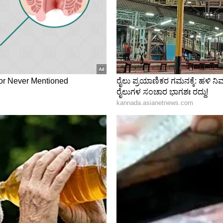
ನಸಿಕ ನೆಮ್ಮದಿ ಕಡಿಮೆಯಾಗುತ್ತದೆ. ಆಸ್ತಿ, ವಾಹನ ಅಥವಾ ಇತರ
ಳನ್ನು ತೆಗೆದುಕೊಳ್ಳಬೇಡಿ. ಮಾತನಾಡುವಾಗ ಎಚ್ಚರಿಕೆ ವಹಿಸಿ,
ಿಟಲ್ ವಿಭಾಗದಲ್ಲಿ ಕಳೆದ ಮೂರು ವರ್ಷಗಳಿಂದ ಕೆಲಸ ಮಾಡುತ್ತಿದ್ದೇನೆ.
್ಲಿ 5 ವರ್ಷ ಕೆಲಸ ಮಾಡಿದ ಅನುಭವವಿದೆ. SDM ಉಜಿರೆಯಲ್ಲಿ
,