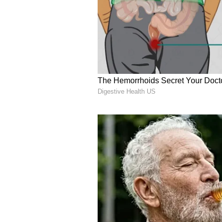
ಜವಾಬ್ದಾರಿಗಳು ಹೆಚ್ಚಾಗುತ್ತವೆ ಮತ್ತು ಮಾ
ಕೌಟುಂಬಿಕ ವಿಷಯಗಳಲ್ಲಿ ಆತುರದ ನಿರ್ಧಾರಗ
ಇಲ್ಲದಿದ್ದರೆ ಸಮಸ್ಯೆಗಳು ಎದುರಾಗಬಹುದು.
ABOUT THE AUTHOR
Sushma Hegde
SH
ಸುವರ್ಣ ನ್ಯೂಸ್ ಸುದ್ದಿ ಮಾಧ್ಯಮದ ಡಿಜ
ದೃಶ್ಯ ಮಾಧ್ಯಮ, ಡಿಜಿಟಲ್‌ ಮಾಧ್ಯಮದಲ
ಪತ್ರಿಕೋದ್ಯಮದ ಸ್ನಾತಕೋತ್ತರ ಪದವಿ. ಸುದ್ದಿಲೋಕದಲ್ಲಿ ರಾಜಕೀಯ, ದೇಶ, ಜ್ಯೋತಿಷ್ಯ, ಜೀವನಶೈಲಿ