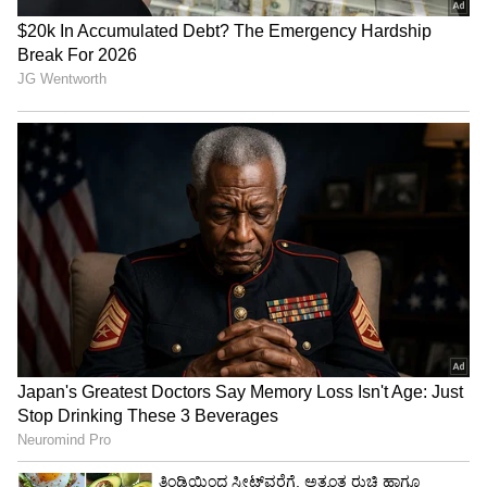
ಕನ್ಯಾ ರಾಶಿ
ಚತುರ್ಗ್ರಹಿ ಯೋಗವು ಕನ್ಯಾ ರಾಶಿಯವರ ಜೀವನದಲ್ಲಿ
ವರಗಳನ್ನು ತರುತ್ತದೆ. ಈ ಸಮಯದಲ್ಲಿ ದುಪ್ಪಟ್ಟು
ಪ್ರಯೋಜನಗಳನ್ನು ಪಡೆಯುವಿರಿ. ಕೆಲಸ ಮಾಡುವ ಸ್ಥಳದಲ್ಲಿ
ಮೇಲಧಿಕಾರಿಗಳಿಂದ ಉತ್ತಮ ಪ್ರಶಂಸೆ ಸಿಗಲಿದೆ. ಬಡ್ತಿ ಸಿಗುವ
ಸಾಧ್ಯತೆಗಳು ಹೆಚ್ಚಾಗಿವೆ.
LATEST VIDEOS