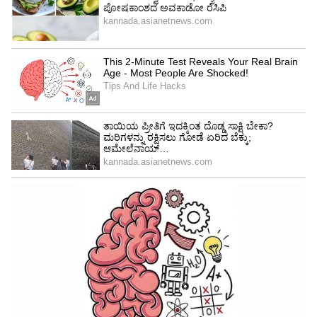
ABOUT THE AUTHOR
Sushma Hegde
SH
ಸುವರ್ಣ ನ್ಯೂಸ್ ಸುದ್ದಿ ಮಾಧ್ಯಮದ ಡಿಜಿಟಲ್ ವಿಭಾಗದಲ್ಲಿ ಕಳೆದ
ಮೂರು ವರ್ಷಗಳಿಂದ ಕೆಲಸ ಮಾಡುತ್ತಿದ್ದೇನೆ. ದೃಶ್ಯ ಮಾಧ್ಯಮ,
ಡಿಜಿಟಲ್‌ ಮಾಧ್ಯಮದಲ್ಲಿ 5 ವರ್ಷ ಕೆಲಸ ಮಾಡಿದ ಅನುಭವವಿದೆ.
SDM ಉಜಿರೆಯಲ್ಲಿ ಪತ್ರಿಕೋದ್ಯಮದ ಸ್ನಾತಕೋತ್ತರ ಪದವಿ.
ಜ್ಯೋತಿಷ್ಯ
ಸುದ್ದಿಲೋಕದಲ್ಲಿ ರಾಜಕೀಯ, ದೇಶ, ಜ್ಯೋತಿಷ್ಯ, ಜೀವನಶೈಲಿ,
ರಾಶಿ
ಅದೃಷ್ಟ
ರಾಜ ಯೋಗ
ವಾಣಿಜ್ಯ, ಕ್ರೈಂ ಸುದ್ದಿಗಳಲ್ಲಿ ಆಸಕ್ತಿ.