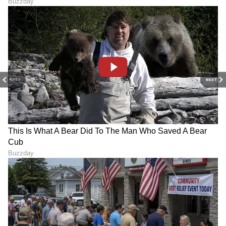
Shetty speech | Suvarna News
ಶೇ.50 ರಿಂದ ಶೇ.18 ಕ್ಕೆ TAX ಇಳಿಕೆ: ಮೋದಿ-
ಟ್ರಂಪ್ ಐತಿಹಾಸಿಕ ಒಪ್ಪಂದ | India US
Trade Deal | Party Rounds
PREV
NEXT