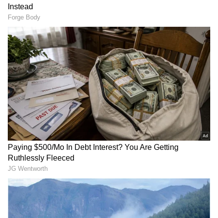
Image Credit :
OTHERS
ಧನು ರಾಶಿ
ಧನು ರಾಶಿಯವರಿಗೆ ಆಗಸ್ಟ್‌ನಲ್ಲಿ ಆರ್ಥಿಕ ಸಮಸ್ಯೆಗಳು
ದೂರವಾಗುತ್ತವೆ. ವೃತ್ತಿಯಲ್ಲಿ ಹೆಸರು ಮತ್ತು ಪ್ರತಿಷ್ಠೆ ಗಳಿಸುವಿರಿ.
ವೃಶ್ಚಿಕ ರಾಶಿಯವರಿಗೆ ಈ ಯೋಗವು ಕೀರ್ತಿ ಮತ್ತು ಸಂಪತ್ತನ್ನು
ತರುತ್ತದೆ. ಹಿಂದಿನ ಹೂಡಿಕೆಗಳಿಂದ ಉತ್ತಮ ಲಾಭ ಸಿಗಲಿದೆ.
ಇಬ್ಬರಿಗೂ ಹಿಡಿದಿದ್ದೆಲ್ಲಾ ಬಂಗಾರವಾಗುವ ಸಮಯವಿದು.