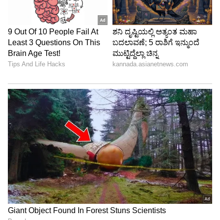
ಜುಲೈ 8 ರ ಜಾತಕ: ಈ ರಾಶಿಚಕ್ರ
Chanakya Niti: ಈ 4 ಜನರು
ಚಿಹ್ನೆಗಳ ಜನರು ವ್ಯವಹಾರದಲ್ಲಿ
ಗಂಡ-ಹೆಂಡತಿ ಸಂಬಂಧದಲ್ಲಿ
ಭಾರಿ ಲಾಭ, ಬಾಕಿ ಇರುವ
ಬಿರುಕು ಮೂಡಿಸುತ್ತಾರೆ, ಅವರಿಂದ
ಕೆಲಸಗಳು ಇಂದು ಪೂರ್ಣ
ದೂರವಿರಿ
ಚಾಣಕ್ಯ ನೀತಿ: ಮದುವೆಯಾಗುವ
Bhadra Rajayoga 2026:
ಮುನ್ನ ಹೆಣ್ಮಕ್ಕಳು ಇವುಗಳನ್ನ
ಬುಧನಿಂದ ಭದ್ರ ರಾಜಯೋಗ;
ತಿಳಿದಿರಬೇಕು
ಸಾಲ ತೀರಿ, ಹಣ ಸೇರಲಿದೆ.. ಈ 3
ರಾಶಿಗಳಿಗೆ ಅದೃಷ್ಟದ ಸುರಿಮಳೆ!
LATEST VIDEOS
"ರಾಜಕೀಯ ಬೇಡ, ಸಿನಿಮಾನೇ ಪ್ರಾಣ":
ಕನಕೋತ್ಸವದಲ್ಲಿ ರಿಷಬ್ ಶೆಟ್ಟಿ | Rishab