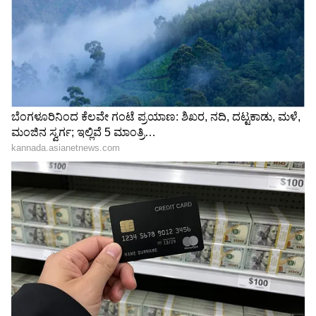
4
4
Image Credit :
OTHERS