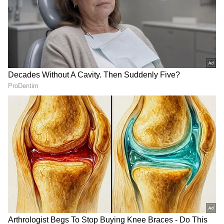
ಮಕರ ರಾಶಿಯವರಿಗೆ ಈ ಗ್ರಹಗಳ ಸಂಯೋಗವು ಅನಿರೀಕ್ಷಿತ
ಲಾಭಗಳನ್ನು ತರುತ್ತದೆ. ವ್ಯಾಪಾರದಲ್ಲಿ ಉತ್ತಮ ಲಾಭ
ಗಳಿಸುವರು. ಮಾರ್ಕೆಟಿಂಗ್ ಮತ್ತು ಮೀಡಿಯಾ ಕ್ಷೇತ್ರದವರಿಗೆ
ಇದು ಶುಭ ಸಮಯ. ಸಾಲದ ಸಮಸ್ಯೆಗಳು ಬಗೆಹರಿಯಲಿವೆ.
ವಿದೇಶದಲ್ಲಿ ಉದ್ಯೋಗಾವಕಾಶಗಳು ಸಿಗುವ ಸಾಧ್ಯತೆ ಇದೆ.
3
4