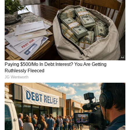
ಹೆಚ್ಚಾಗುತ್ತದೆ.
ಸಮಗ್ರ ಸುದ್ದಿ ಮೂಲವನ್ನಾಗಿ asianet suvarna news ಅನ್ನು
ಆಯ್ಕೆ ಮಾಡಿಕೊಳ್ಳಿ
2
6