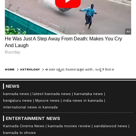
HOME
ASTROLOGY
ಈ ವರ್ಷ ಲಕ್ಷ್ಮಿಯ ನಿಜವಾದ ಪುತ್ರರು ಇವರೇ.. ಜುಲೈ 7 ರಿಂದ ಆ 6 ರಾಶಿ ಮೇಲೆ ನೋಟುಗಳ ಮಳೆ ಸುರಿಯಲಿದೆ.. ಕೋಟ್ಯಾಧಿಪತಿಗಳಾಗುವ ಅವಕಾಶ!
NEWS
kannada news
latest kannada news
karnataka news
bengaluru news
Mysore news
india news in kannada
international news in kannada
ENTERTAINMENT NEWS
Kannada Cinema News
kannada movies review
sandalwood news
kannada tv shows