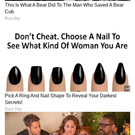
ಇರುವುದರಿಂದ ಮತ್ತು ಮಂಗಳ, ಬುಧ, ಸೂರ್ಯ ಮತ್ತು
ಕೇತುಗಳು ಅನುಕೂಲಕರವಾಗಿರುವುದರಿಂದ, ಈ ರಾಶಿಚಕ್ರ
ಚಿಹ್ನೆಯು ಕಡಿಮೆ ಶ್ರಮದಿಂದ ಅತ್ಯಂತ ಶ್ರೀಮಂತರಾಗುವ
ಸಾಧ್ಯತೆಯಿದೆ. ಸೆಲೆಬ್ರಿಟಿಗಳೊಂದಿಗೆ ನಿಕಟ ಸಂಬಂಧಗಳು
ಬೆಳೆಯುತ್ತವೆ. ಲಾಭದಾಯಕ ವ್ಯವಹಾರಗಳು ನಡೆಯುತ್ತವೆ. ಈ
ಜನರು ರಿಯಲ್ ಎಸ್ಟೇಟ್, ರಾಜಕೀಯ, ಬಡ್ಡಿ ವ್ಯವಹಾರ,
ಷೇರುಗಳುಗಳಿಂದ ಕೋಟ್ಯಾಧಿಪತಿಗಳಾಗುವುದು ಖಚಿತ.
LATEST VIDEOS