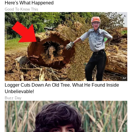
Shetty speech | Suvarna News
ಶೇ.50 ರಿಂದ ಶೇ.18 ಕ್ಕೆ TAX ಇಳಿಕೆ: ಮೋದಿ-
ಟ್ರಂಪ್ ಐತಿಹಾಸಿಕ ಒಪ್ಪಂದ | India US
Trade Deal | Party Rounds