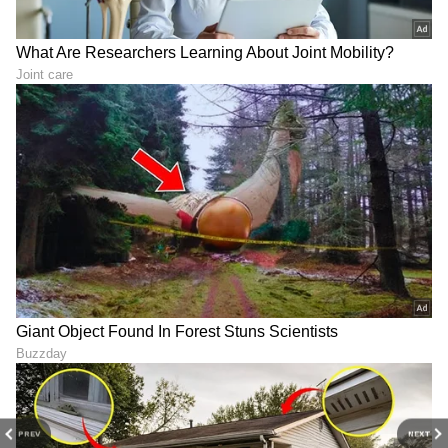
ಉಚ್ಚ ಗುರು ಶನಿಯನ್ನು ನೋಡುವುದರಿಂದ ಮತ್ತು ಶುಕ್ರ, ಬುಧ
ಮತ್ತು ಮಂಗಳ ಅನುಕೂಲಕರವಾಗಿರುವುದರಿಂದ, ಈ
ರಾಶಿಚಕ್ರ ಚಿಹ್ನೆಯ ಆದಾಯವು ಜುಲೈ ಎರಡನೇ ವಾರದಿಂದ
ಕ್ರಮೇಣ ಹೆಚ್ಚಾಗಲು ಪ್ರಾರಂಭವಾಗುತ್ತದೆ. ಆಸ್ತಿ ಮತ್ತು
ಆಸ್ತಿಗಳು ಒಟ್ಟಿಗೆ ಬರುತ್ತವೆ. ಆಸ್ತಿ ವಿವಾದಗಳು
ಅನುಕೂಲಕರವಾಗಿ ಬಗೆಹರಿಯುತ್ತವೆ. ನಿಮ್ಮ ಕೆಲಸ, ವೃತ್ತಿ
ಮತ್ತು ವ್ಯವಹಾರದಲ್ಲಿ ನೀವು ಏನೇ ಮಾಡಿದರೂ
ಚಿನ್ನವಾಗುತ್ತದೆ.
PREV
NEXT