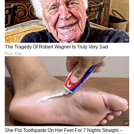
ಶನಿ ದೃಷ್ಟಿಯಲ್ಲಿ ಅತ್ಯಂತ ಮಹಾ
Tirumala Pushpayagam
ಬದಲಾವಣೆ; 5 ರಾಶಿಗೆ ಇನ್ಮುಂದೆ
Seva: ಒಂದೇ ದಿನ ಎರಡೆರಡು
ಮುಟ್ಟಿದ್ದೆಲ್ಲಾ ಚಿನ್ನ
ಬಾರಿ ತಿರುಮಲ ತಿಮ್ಮಪ್ಪನ ದರ್ಶನ
ಪಡೆದುಕೊಳ್ಳಿ; ಹೀಗೆ ಮಾಡಿದರೆ
ಸಾಕು!
ದ್ವಿರ್ದ್ವಾದಶ ದೃಷ್ಟಿ ಯೋಗ; 30 ಡಿಗ್ರಿ
ಆಗಸ್ಟ್ 8 ರ ಜಾತಕ: ಈ 4
ಅಂತರದಲ್ಲಿ ಬುಧ-ಮಂಗಳ, 4
ರಾಶಿಚಕ್ರ ಚಿಹ್ನೆಗಳಿಗೆ ಅದೃಷ್ಟ
ರಾಶಿಗೆ ಅದೃಷ್ಟ
ಅನುಕೂಲಕರವಾಗಿರುತ್ತದೆ, ಆರ್ಥಿಕ
ಲಾಭದಿಂದ ಗೌರವ
LATEST VIDEOS
"ರಾಜಕೀಯ ಬೇಡ, ಸಿನಿಮಾನೇ ಪ್ರಾಣ":
ಕನಕೋತ್ಸವದಲ್ಲಿ ರಿಷಬ್ ಶೆಟ್ಟಿ | Rishab