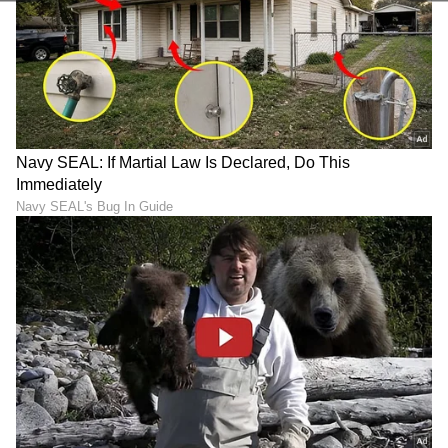
6
6
Image Credit :
SOCIAL MEDIA
ಮೀನ ರಾಶಿ
ಮೀನ ರಾಶಿಯ ಅಧಿಪತಿ ಗುರುವು ಐದನೇ ಮನೆಯಲ್ಲಿ
ಉಚ್ಛ್ರಾಯ ಸ್ಥಿತಿಯಲ್ಲಿದ್ದು, ಈ ರಾಶಿಯ ದೃಷ್ಟಿಯಲ್ಲಿ