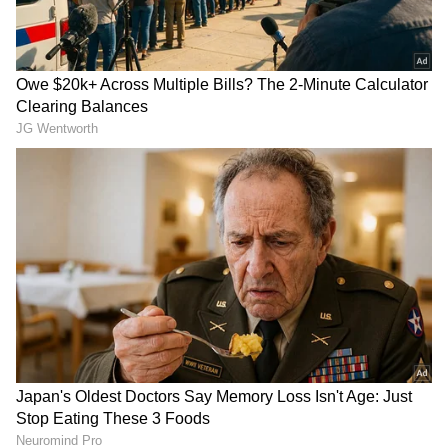
Image Credit :
OTHERS
ಕರ್ಕಾಟಕ
ಈ ರಾಶಿಯಲ್ಲಿ, ಅದೃಷ್ಟಶಾಲಿ ಮನೆಯ ಅಧಿಪತಿ ಗುರುವಿನ
ಸಂಚಾರವು ಉತ್ತುಂಗ ಸ್ಥಾನದಲ್ಲಿರುವುದರಿಂದ ಮತ್ತು ಶನಿ,
ಶುಕ್ರ, ಸೂರ್ಯ ಮತ್ತು ಮಂಗಳ ಗ್ರಹಗಳು ಸಕಾರಾತ್ಮಕವಾಗಿ
ಚಲಿಸುವುದರಿಂದ, ಈ ರಾಶಿಯ ಜನರು ಮುಟ್ಟುವ ಎಲ್ಲವೂ
ಚಿನ್ನವಾಗಿ ಬದಲಾಗುತ್ತದೆ. ಆಸ್ತಿ ಮತ್ತು ವಿವಾದಗಳು
ಸಕಾರಾತ್ಮಕವಾಗಿ ಪರಿಹರಿಸಲ್ಪಡುತ್ತವೆ. ಅವರ ಸ್ವಂತ ಮನೆ
ನಿರ್ಮಾಣವಾಗುತ್ತದೆ. ಹಣಕಾಸಿನ ವಹಿವಾಟುಗಳು