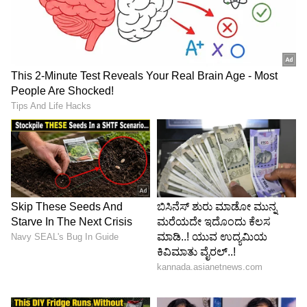
4
6
Image Credit :
OTHERS
ವೃಶ್ಚಿಕ
ರಾಶಿಚಕ್ರದ ಅಧಿಪತಿಯಾದ ಮಂಗಳನೊಂದಿಗೆ, ಉಚ್ಚ ಗುರು,
ಶುಕ್ರ, ಸೂರ್ಯ ಮತ್ತು ಶನಿ ತುಂಬಾ
ಅನುಕೂಲಕರವಾಗಿರುವುದರಿಂದ, ಈ ರಾಶಿಚಕ್ರ ಚಿಹ್ನೆಯ
ಜೀವನವು ಜುಲೈ ದ್ವಿತೀಯಾರ್ಧದಿಂದ ಆರ್ಥಿಕವಾಗಿ ಪ್ರಗತಿ