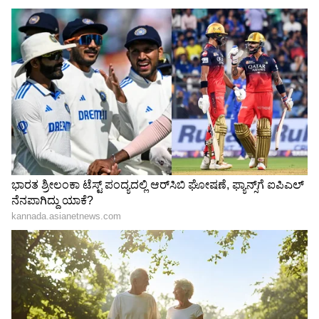
ವಿಸ್ತರಿಸುತ್ತವೆ. ವೃತ್ತಿ, ಉದ್ಯೋಗ ಮತ್ತು ವ್ಯವಹಾರದಿಂದ
ಆದಾಯವು ಗಮನಾರ್ಹವಾಗಿ ಹೆಚ್ಚಾಗುತ್ತದೆ.