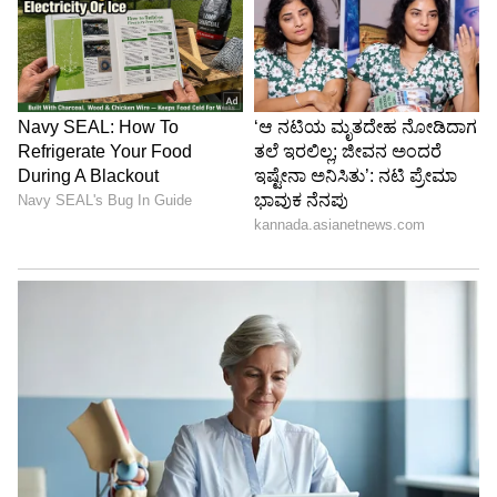
ಹೊಂದಲು ಪ್ರಾರಂಭಿಸುತ್ತದೆ. ಅನೇಕ ದಿಕ್ಕುಗಳಿಂದ ಆದಾಯ
ಹೆಚ್ಚಾಗುತ್ತದೆ. ಬರಬೇಕಾದ ಹಣ ಸಿಗುತ್ತದೆ. ಆಸ್ತಿ ವಿವಾದಗಳು
ಮತ್ತು ಸಮಸ್ಯೆಗಳು ಬಗೆಹರಿಯುತ್ತವೆ. ವೃತ್ತಿ, ಉದ್ಯೋಗ ಮತ್ತು
ವ್ಯವಹಾರದಲ್ಲಿ ಆದಾಯ ಹೆಚ್ಚಾಗುತ್ತದೆ.
5
6
Image Credit :
SOCIAL MEDIA
ಮಕರ
ಮೂರನೇ ಮನೆಯಲ್ಲಿ ಅಧಿಪತಿ ಶನಿ, ಏಳನೇ ಮನೆಯಲ್ಲಿ