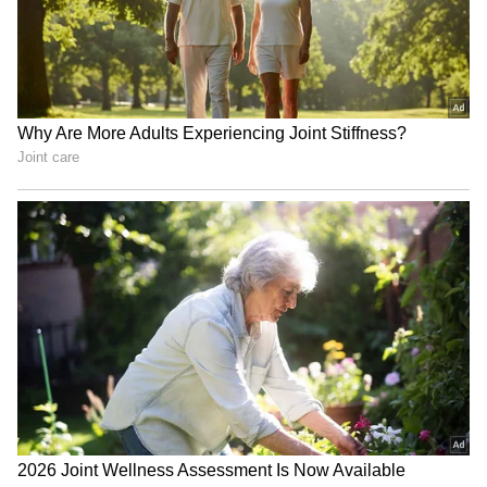
3
6
Image Credit :
OTHERS
ಕನ್ಯಾರಾಶಿ
ಲಾಭದ ಮನೆಯಲ್ಲಿ ಅಧಿಪತಿ ಬುಧ, ಗುರು ಜೊತೆಗೂಡಿ
ಉತ್ತುಂಗ ಸ್ಥಾನದಲ್ಲಿದ್ದಾರೆ ಮತ್ತು ಶುಕ್ರ, ಶನಿ ಮತ್ತು ರಾಹು
ಅನುಕೂಲಕರ ಸಂಚಾರದಲ್ಲಿದ್ದಾರೆ, ಈ ರಾಶಿಚಕ್ರ ಚಿಹ್ನೆಯು
ನವೆಂಬರ್ ಒಳಗೆ ಆರ್ಥಿಕ ಸ್ಥಿರತೆಯನ್ನು ಹೊಂದಿರುತ್ತದೆ.