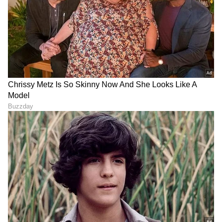
ABOUT THE AUTHOR
Sushma Hegde
SH
ಸುವರ್ಣ ನ್ಯೂಸ್ ಸುದ್ದಿ ಮಾಧ್ಯಮದ ಡಿಜಿಟಲ್ ವಿಭಾಗದಲ್ಲಿ ಕಳೆದ
ಮೂರು ವರ್ಷಗಳಿಂದ ಕೆಲಸ ಮಾಡುತ್ತಿದ್ದೇನೆ. ದೃಶ್ಯ ಮಾಧ್ಯಮ,
ಡಿಜಿಟಲ್‌ ಮಾಧ್ಯಮದಲ್ಲಿ 5 ವರ್ಷ ಕೆಲಸ ಮಾಡಿದ ಅನುಭವವಿದೆ.
SDM ಉಜಿರೆಯಲ್ಲಿ ಪತ್ರಿಕೋದ್ಯಮದ ಸ್ನಾತಕೋತ್ತರ ಪದವಿ.
ರಾಶಿ
ಸುದ್ದಿಲೋಕದಲ್ಲಿ ರಾಜಕೀಯ, ದೇಶ, ಜ್ಯೋತಿಷ್ಯ, ಜೀವನಶೈಲಿ,
ಜ್ಯೋತಿಷ್ಯ
ಅದೃಷ್ಟ
ವಾಣಿಜ್ಯ, ಕ್ರೈಂ ಸುದ್ದಿಗಳಲ್ಲಿ ಆಸಕ್ತಿ.