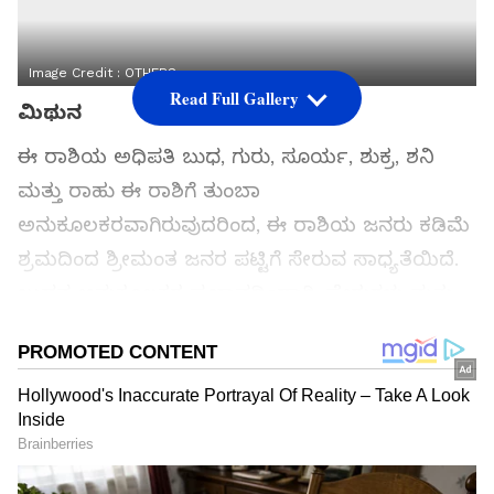
Image Credit :
OTHERS
Read Full Gallery
ಮಿಥುನ
ಈ ರಾಶಿಯ ಅಧಿಪತಿ ಬುಧ, ಗುರು, ಸೂರ್ಯ, ಶುಕ್ರ, ಶನಿ
ಮತ್ತು ರಾಹು ಈ ರಾಶಿಗೆ ತುಂಬಾ
ಅನುಕೂಲಕರವಾಗಿರುವುದರಿಂದ, ಈ ರಾಶಿಯ ಜನರು ಕಡಿಮೆ
ಶ್ರಮದಿಂದ ಶ್ರೀಮಂತ ಜನರ ಪಟ್ಟಿಗೆ ಸೇರುವ ಸಾಧ್ಯತೆಯಿದೆ.
ಬುಧನ ಅನುಕೂಲಕರ ಪ್ರಭಾವದಿಂದಾಗಿ, ಷೇರುಗಳು ಮತ್ತು
ಊಹಾಪೋಹಗಳು ಖಂಡಿತವಾಗಿಯೂ ಅವರಿಗೆ ಲಾಭದ
ಮಳೆಯನ್ನು ಸುರಿಯುತ್ತವೆ. ಅವರು ಸಮಸ್ಯೆಗಳು ಮತ್ತು
ಒತ್ತಡಗಳಿಂದ ಮುಕ್ತವಾದ ಶಾಂತಿಯುತ ಜೀವನವನ್ನು
ಹೊಂದಿರುತ್ತಾರೆ. ಕೆಲಸದಲ್ಲಿ ಸಂಬಳ, ವೃತ್ತಿ ಮತ್ತು
ವ್ಯವಹಾರದಲ್ಲಿ ಆದಾಯವು ನಿರೀಕ್ಷೆಗಳನ್ನು ಮೀರಿ