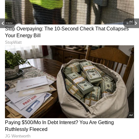
LATEST VIDEOS
PREV
NEXT
ABOUT THE AUTHOR
Sushma Hegde
SH
ಸುವರ್ಣ ನ್ಯೂಸ್ ಸುದ್ದಿ ಮಾಧ್ಯಮದ ಡಿಜಿಟಲ್ ವಿಭಾಗದಲ್ಲಿ ಕಳೆದ
ಮೂರು ವರ್ಷಗಳಿಂದ ಕೆಲಸ ಮಾಡುತ್ತಿದ್ದೇನೆ. ದೃಶ್ಯ ಮಾಧ್ಯಮ,
ಡಿಜಿಟಲ್‌ ಮಾಧ್ಯಮದಲ್ಲಿ 5 ವರ್ಷ ಕೆಲಸ ಮಾಡಿದ ಅನುಭವವಿದೆ.
SDM ಉಜಿರೆಯಲ್ಲಿ ಪತ್ರಿಕೋದ್ಯಮದ ಸ್ನಾತಕೋತ್ತರ ಪದವಿ.
ರಾಶಿ
ಸುದ್ದಿಲೋಕದಲ್ಲಿ ರಾಜಕೀಯ, ದೇಶ, ಜ್ಯೋತಿಷ್ಯ, ಜೀವನಶೈಲಿ,
ಜ್ಯೋತಿಷ್ಯ
ದುರದೃಷ್ಟ