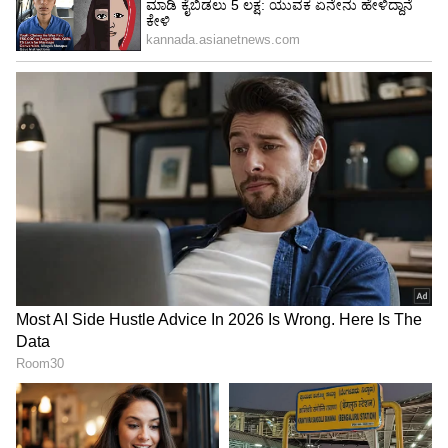
ಯುವಜನರು ಯಾವುದಾದರೂ ವಿಷಯದ ಬಗ್ಗೆ
ಭಯಭೀತರಾಗುತ್ತಾರೆ, ಅದು ಅವರ ಆರೋಗ್ಯದ ಮೇಲೂ
ಪರಿಣಾಮ ಬೀರಬಹುದು. ಉದ್ಯೋಗದಲ್ಲಿರುವ ವ್ಯಕ್ತಿಗಳು ಈ
ದಿನಗಳಲ್ಲಿ ಸಾಲ ನೀಡುವುದನ್ನು ತಪ್ಪಿಸುವುದು ಉತ್ತಮ.
5
6
Image Credit :
Asianet News
ಮಕರ
ಮಾನಸಿಕ ಒತ್ತಡದಿಂದ ಪರಿಹಾರ ಸಿಗದೆ ಯುವಜನರು