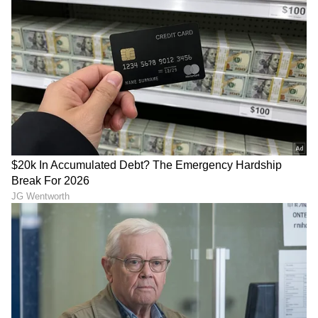
ರಾಹುವಿನ ರಿವರ್ಸ್ ಆಟ ಶುರು,
ಶ್ರೀಮಂತರಾಗಬೇಕೆ? ಹಾಗಿದ್ರೆ
ಮುಂದಿನ 8 ತಿಂಗಳು ಈ 5
ಇವತ್ತೆ ಈ ಅಭ್ಯಾಸ ಬಿಡಿ…
ರಾಶಿಗಳಿಗೆ ಸಂಕಷ್ಟ ತಪ್ಪಿದ್ದಲ್ಲ
ಇಲ್ಲಾಂದ್ರೆ 10ರೂ ಕೂಡ ಕೈಯಲ್ಲಿ
ನಿಲ್ಲಲ್ಲ!
LATEST VIDEOS
"ರಾಜಕೀಯ ಬೇಡ, ಸಿನಿಮಾನೇ ಪ್ರಾಣ":
ಕನಕೋತ್ಸವದಲ್ಲಿ ರಿಷಬ್ ಶೆಟ್ಟಿ | Rishab
Shetty speech | Suvarna News
ಶೇ.50 ರಿಂದ ಶೇ.18 ಕ್ಕೆ TAX ಇಳಿಕೆ: ಮೋದಿ-
ಟ್ರಂಪ್ ಐತಿಹಾಸಿಕ ಒಪ್ಪಂದ | India US
Trade Deal | Party Rounds