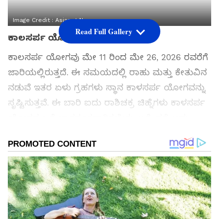
Image Credit :
Asianet News
Read Full Gallery
ಕಾಲಸರ್ಪ ಯೋಗ
ಕಾಲಸರ್ಪ ಯೋಗವು ಮೇ 11 ರಿಂದ ಮೇ 26, 2026 ರವರೆಗೆ
ಜಾರಿಯಲ್ಲಿರುತ್ತದೆ. ಈ ಸಮಯದಲ್ಲಿ ರಾಹು ಮತ್ತು ಕೇತುವಿನ
ನಡುವೆ ಇತರ ಏಳು ಗ್ರಹಗಳು ಸ್ಥಾನ ಕಾಳಸರ್ಪ ಯೋಗವನ್ನು
ಸೃಷ್ಟಿಸುತ್ತವೆ. ಈ ಬಾರಿ ಐದು ರಾಶಿಚಕ್ರ ಚಿಹ್ನೆಗಳು ಕಾಳಸರ್ಪ
ಯೋಗದ ಬಗ್ಗೆ ಜಾಗರೂಕರಾಗಿರಬೇಕು, ಏಕೆಂದರೆ ಅದು
ಅವರ ಜೀವನದ ಮೇಲೆ ನಕಾರಾತ್ಮಕ ಪರಿಣಾಮ ಬೀರುತ್ತದೆ.
ಸಮಗ್ರ ಸುದ್ದಿ ಮೂಲವನ್ನಾಗಿ asianet suvarna news ಅನ್ನು
ಆಯ್ಕೆ ಮಾಡಿಕೊಳ್ಳಿ