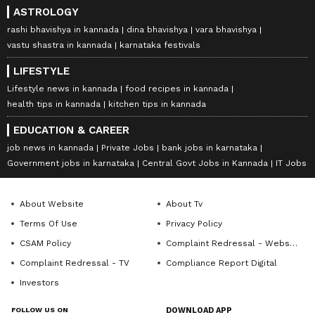
ASTROLOGY
rashi bhavishya in kannada
dina bhavishya
vara bhavishya
vastu shastra in kannada
karnataka festivals
LIFESTYLE
Lifestyle news in kannada
food recipes in kannada
health tips in kannada
kitchen tips in kannada
EDUCATION & CAREER
job news in kannada
Private Jobs
bank jobs in karnataka
Government jobs in karnataka
Central Govt Jobs in Kannada
IT Jobs
About Website
About Tv
Terms Of Use
Privacy Policy
CSAM Policy
Complaint Redressal - Website
Complaint Redressal - TV
Compliance Report Digital
Investors
FOLLOW US ON
DOWNLOAD APP