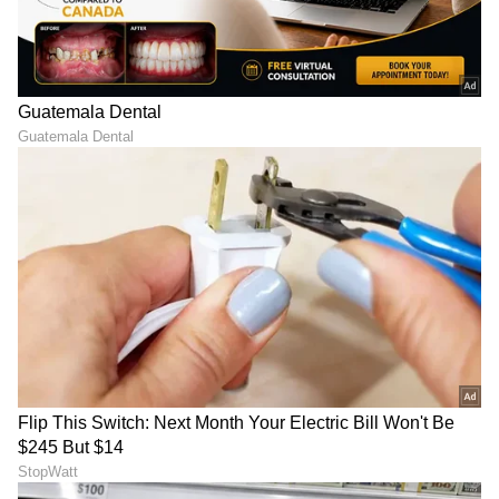
RECOMMENDED STORIES
ಕೈ-ಕಾಲಿಗೆ ಹಚ್ಚುವ ಮೆಹಂದಿ ಗಾಢ
ವಾರದ ಈ 4 ದಿನ ತಪ್ಪಿಯೂ ತಲೆ
ಬಣ್ಣ ಬರಬೇಕಾ? ಸುಲಭದ ಟಿಪ್ಸ್​
ಎಣ್ಣೆ ಹಚ್ಚಬೇಡಿ… ಹಚ್ಚಿದ್ರೋ
ಫಾಲೋ ಮಾಡಿ ಅಂದ ನೋಡಿ
ಜೀವನ ಬರ್ಬಾದ್