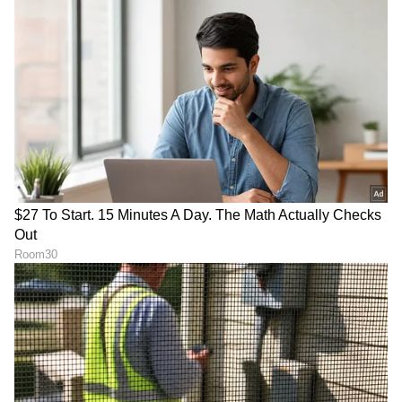
6
Image Credit :
Asianet News
ಮೀನ ರಾಶಿ
ವೃಷಭ, ಕನ್ಯಾ, ಧನು ಮತ್ತು ಮಕರ ರಾಶಿಯವರ ಜೊತೆಗೆ,
ಮೀನ ರಾಶಿಯವರ ಮೇಲೂ ಕಾಲ ಸರ್ಪ ಯೋಗದ ಅಶುಭ
ಪರಿಣಾಮಗಳು ಬೀರುತ್ತವೆ. ಆತುರದ ನಿರ್ಧಾರಗಳನ್ನು
ತೆಗೆದುಕೊಳ್ಳುವುದು ನಿಮ್ಮನ್ನು ತೊಂದರೆಗೆ ಸಿಲುಕಿಸಬಹುದು.
ನಿಮ್ಮ ಆರೋಗ್ಯದಲ್ಲಿ ಗಮನಾರ್ಹ ಕುಸಿತವನ್ನು ಸಹ ನೀವು
ಅನುಭವಿಸಬಹುದು.