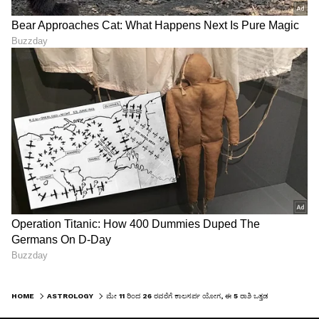
HOME
ASTROLOGY
ಮೇ 11 ರಿಂದ 26 ರವರೆಗೆ ಕಾಲಸರ್ಪ ಯೋಗ, ಈ 5 ರಾಶಿ ಒತ್ತಡ ಕಡಿಮೆಯಾಗಲ್ಲ, ಗೌರವಕ್ಕೆ ಧಕ್ಕೆ