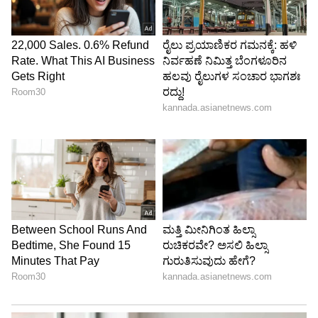
ತೊಂದರೆಗೊಳಗಾಗುತ್ತಾರೆ. ಇದಲ್ಲದೆ, ಮನೆಯ ವಾತಾವರಣದ
ಮೇಲೂ ಪರಿಣಾಮ ಬೀರುತ್ತದೆ. ನಷ್ಟವಾಗುವ ಸಾಧ್ಯತೆ
ಇರುವುದರಿಂದ ಈ ದಿನಗಳಲ್ಲಿ ಉದ್ಯಮಿಗಳು ಸಾಲ
ತೆಗೆದುಕೊಳ್ಳುವುದನ್ನು ತಪ್ಪಿಸಬೇಕು.
6