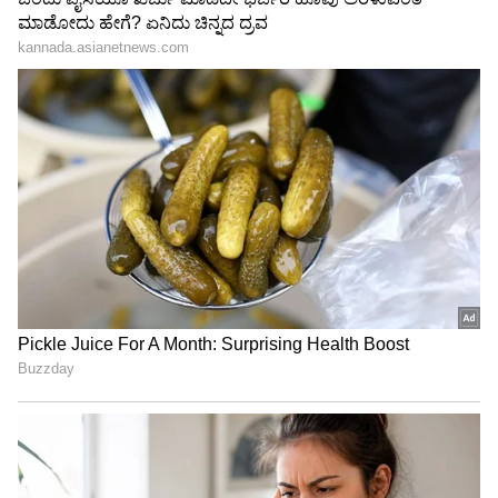
Image Credit :
Asianet News
ಕನ್ಯಾ ರಾಶಿ
ವ್ಯವಹಾರಗಳು ಹೊಸ ಪಾಲುದಾರರೊಂದಿಗೆ
ಜಾಗರೂಕರಾಗಿರಬೇಕು, ಏಕೆಂದರೆ ಅವರು ನಿಮ್ಮ ಕೆಲಸವನ್ನು
ಹಾಳುಮಾಡಲು ಪ್ರಯತ್ನಿಸಬಹುದು. ಹೆಚ್ಚುವರಿಯಾಗಿ, ಕೆಲವು
ಹಳೆಯ ಆರೋಗ್ಯ ಸಮಸ್ಯೆಗಳು ಮತ್ತೆ ಕಾಣಿಸಿಕೊಳ್ಳಬಹುದು.
ಈ ಸಮಯದಲ್ಲಿ ನಿಮ್ಮ ವಿರೋಧಿಗಳು ನಿಮ್ಮ ವಿರುದ್ಧ ಸಂಚು
ಹೂಡಬಹುದು ಎಂಬುದು ಗಮನಿಸಬೇಕಾದ ಸಂಗತಿ.