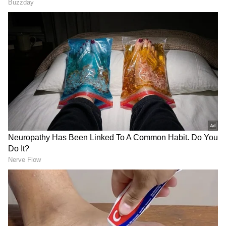
Image Credit :
Asianet News
ವೃಷಭ ರಾಶಿ
ಕಾಲಿನ ಗಾಯವು ನಿಮಗೆ ತೊಂದರೆ ನೀಡುತ್ತದೆ. ಮಾನಸಿಕ
ಆರೋಗ್ಯದ ಮೇಲೂ ಪರಿಣಾಮ ಬೀರುತ್ತದೆ. ಇದಲ್ಲದೆ, ಈ
ಸಮಯವು ವೃತ್ತಿಜೀವನದ ದೃಷ್ಟಿಯಿಂದ ಕೆಲಸ ಮಾಡುವ
ವ್ಯಕ್ತಿಗಳಿಗೆ ಅನುಕೂಲಕರವಾಗಿರುವುದಿಲ್ಲ. ನೀವು ಪಿತೂರಿಯ
ಬಲಿಪಶುವಾಗಬಹುದು, ಅದು ನಿಮ್ಮ ಇಮೇಜ್‌ಗೆ ಹಾನಿ
ಮಾಡುತ್ತದೆ.