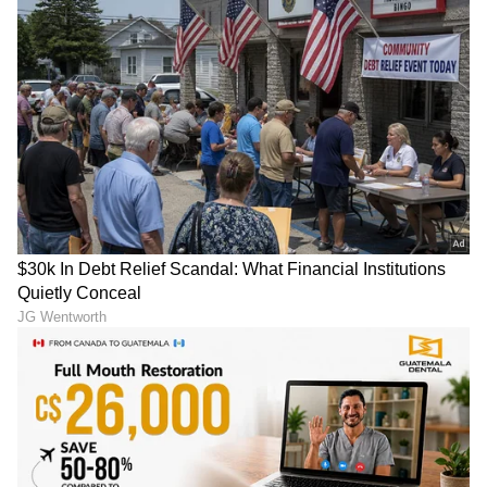
ವಾಣಿಜ್ಯ, ಕ್ರೈಂ ಸುದ್ದಿಗಳಲ್ಲಿ ಆಸಕ್ತಿ.
DOWNLOAD APP