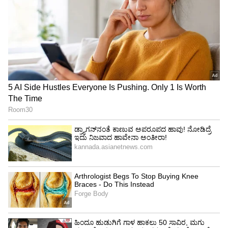
4
6
Image Credit :
Asianet News
ಧನು ರಾಶಿ