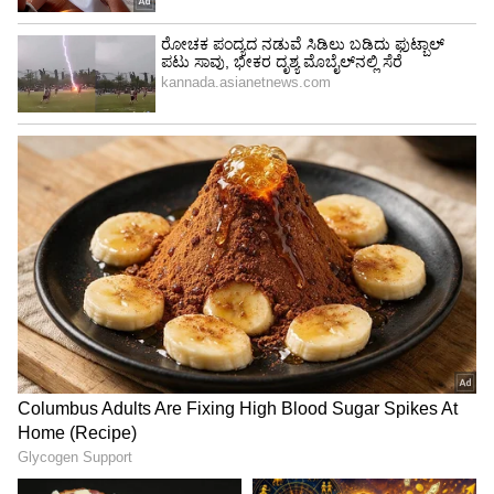
Image Credit :
Asianet News
ಕುಂಭ ರಾಶಿ
ಗಂಭೀರ ಅನಾರೋಗ್ಯದಿಂದ ಬಳಲುತ್ತಿರುವವರ ಆರೋಗ್ಯ ಸ್ಥಿತಿ
ಹದಗೆಡಬಹುದು. ಇದಲ್ಲದೆ, ಬುದ್ಧಿವಂತ ವ್ಯವಹಾರ
ನಿರ್ಧಾರಗಳನ್ನು ತೆಗೆದುಕೊಳ್ಳದಿರುವುದು ಗಮನಾರ್ಹ ಆರ್ಥಿಕ
ನಷ್ಟಗಳಿಗೆ ಕಾರಣವಾಗಬಹುದು. ಈ ಸಮಯದಲ್ಲಿ
ಸಂಬಂಧಗಳು ಹದಗೆಡುವುದರಿಂದ ನೀವು ಒತ್ತಡವನ್ನು
ಅನುಭವಿಸಬಹುದು.