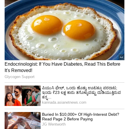
Image Credit :
Asianet News
ಧನು ರಾಶಿ
ಕೆಲಸ ಮಾಡುವ ಜನರು ಹೆಚ್ಚಿದ ಖರ್ಚುಗಳಿಂದ
ತೊಂದರೆಗೊಳಗಾಗುತ್ತಾರೆ. ಅವರು ತಮ್ಮ ಸಾಲದ
ಕಂತುಗಳನ್ನು ಸಮಯಕ್ಕೆ ಸರಿಯಾಗಿ ಮರುಪಾವತಿಸಲು
ಸಾಧ್ಯವಾಗದಿರಬಹುದು. ಈ ಸಮಯದಲ್ಲಿ ಪ್ರಯಾಣಿಸಲು
ಯೋಜಿಸುವವರು ಗಂಭೀರ ಆರೋಗ್ಯ ಸಮಸ್ಯೆಗಳನ್ನು
ಎದುರಿಸಬೇಕಾಗುತ್ತದೆ. ಇದನ್ನೂ ಓದಿ - ಸಂಖ್ಯಾಶಾಸ್ತ್ರ: ನೀವು
2026 ರ ಅಂತ್ಯದ ಮೊದಲು ಮದುವೆಯಾಗುತ್ತೀರಾ? ನಿಮ್ಮ
ಜನ್ಮ ದಿನಾಂಕದಿಂದ ಕಂಡುಹಿಡಿಯಿರಿ.
5
5