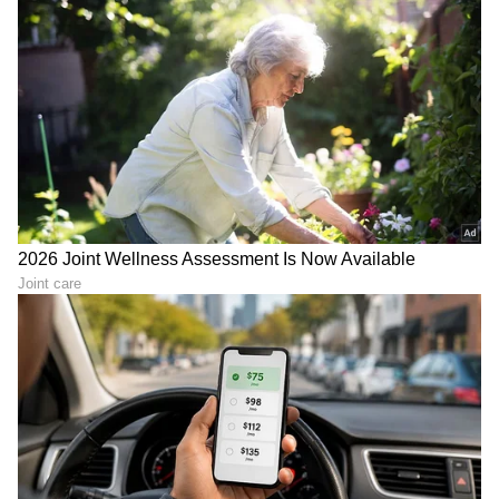
Vastu for wallet: ಪರ್ಸ್‌ನಲ್ಲಿ
ಕೈ-ಕಾಲಿಗೆ ಹಚ್ಚುವ ಮೆಹಂದಿ ಗಾಢ
ಈ ಫೋಟೋ ಇಟ್ಕೊಳ್ಳಿ, ಆ ವಸ್ತು
ಬಣ್ಣ ಬರಬೇಕಾ? ಸುಲಭದ ಟಿಪ್ಸ್​
ಎಸೆದುಬಿಡಿ.. ಯಾಕೆಂದು ತಿಳ್ಕೊಳ್ಳಿ
ಫಾಲೋ ಮಾಡಿ ಅಂದ ನೋಡಿ
ವಾರದ ಈ 4 ದಿನ ತಪ್ಪಿಯೂ ತಲೆ
ರಾಹುವಿನ ರಿವರ್ಸ್ ಆಟ ಶುರು,
ಎಣ್ಣೆ ಹಚ್ಚಬೇಡಿ… ಹಚ್ಚಿದ್ರೋ
ಮುಂದಿನ 8 ತಿಂಗಳು ಈ 5
ಜೀವನ ಬರ್ಬಾದ್
ರಾಶಿಗಳಿಗೆ ಸಂಕಷ್ಟ ತಪ್ಪಿದ್ದಲ್ಲ
LATEST VIDEOS
"ರಾಜಕೀಯ ಬೇಡ, ಸಿನಿಮಾನೇ ಪ್ರಾಣ":