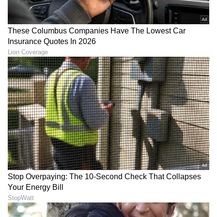
ಕನಕೋತ್ಸವದಲ್ಲಿ ರಿಷಬ್ ಶೆಟ್ಟಿ | Rishab
Shetty speech | Suvarna News
ಶೇ.50 ರಿಂದ ಶೇ.18 ಕ್ಕೆ TAX ಇಳಿಕೆ: ಮೋದಿ-
ಟ್ರಂಪ್ ಐತಿಹಾಸಿಕ ಒಪ್ಪಂದ | India US
Trade Deal | Party Rounds