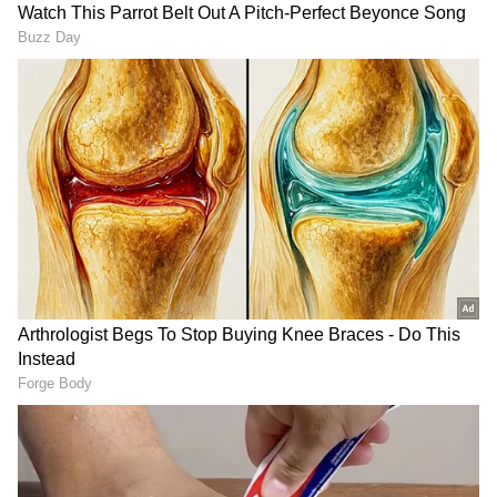
Image Credit :
Asianet News
ಮಿಥುನ
ಅಮೂಲ್ಯ ವಸ್ತುಗಳನ್ನು ಎಚ್ಚರಿಕೆಯಿಂದ ನಿರ್ವಹಿಸದಿದ್ದರೆ
ಅವು ಮುರಿಯುವ ಸಾಧ್ಯತೆ ಇರುತ್ತದೆ. ಈ ಸಮಯದಲ್ಲಿ ನೀವು
ಗುಪ್ತ ಶತ್ರುಗಳನ್ನು ಸಹ ಎದುರಿಸಬೇಕಾಗುತ್ತದೆ. ಹಿರಿಯರು
ನಿಮ್ಮ ಆರೋಗ್ಯದ ಬಗ್ಗೆ ಚಿಂತಿತರಾಗುತ್ತಾರೆ. ಇದನ್ನೂ ಓದಿ -
ಅದೃಷ್ಟ ರಾಶಿಚಕ್ರ ಚಿಹ್ನೆಗಳು: ಆರ್ದ್ರಾ ನಕ್ಷತ್ರದಲ್ಲಿ ಬುಧನ
ಸಂಚಾರವು ಮೇಷ ರಾಶಿ ಸೇರಿದಂತೆ ಐದು ರಾಶಿಚಕ್ರ ಚಿಹ್ನೆಗಳ
ಅದೃಷ್ಟವನ್ನು ಅನ್ಲಾಕ್ ಮಾಡಿದೆ ಮತ್ತು ಗಮನಾರ್ಹ
ಪ್ರಯೋಜನಗಳನ್ನು ತರುತ್ತದೆ.
3
5