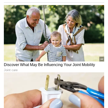
ABOUT THE AUTHOR
Sushma Hegde
SH
ಸುವರ್ಣ ನ್ಯೂಸ್ ಸುದ್ದಿ ಮಾಧ್ಯಮದ ಡಿಜಿಟಲ್ ವಿಭಾಗದಲ್ಲಿ ಕಳೆದ
ಮೂರು ವರ್ಷಗಳಿಂದ ಕೆಲಸ ಮಾಡುತ್ತಿದ್ದೇನೆ. ದೃಶ್ಯ ಮಾಧ್ಯಮ,
ಡಿಜಿಟಲ್‌ ಮಾಧ್ಯಮದಲ್ಲಿ 5 ವರ್ಷ ಕೆಲಸ ಮಾಡಿದ ಅನುಭವವಿದೆ.
SDM ಉಜಿರೆಯಲ್ಲಿ ಪತ್ರಿಕೋದ್ಯಮದ ಸ್ನಾತಕೋತ್ತರ ಪದವಿ.
ರಾಶಿ
ಸುದ್ದಿಲೋಕದಲ್ಲಿ ರಾಜಕೀಯ, ದೇಶ, ಜ್ಯೋತಿಷ್ಯ, ಜೀವನಶೈಲಿ,
ಜ್ಯೋತಿಷ್ಯ
ದುರದೃಷ್ಟ
ವಾಣಿಜ್ಯ, ಕ್ರೈಂ ಸುದ್ದಿಗಳಲ್ಲಿ ಆಸಕ್ತಿ.