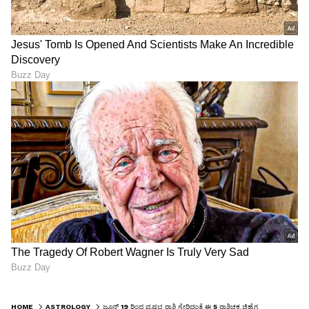
HOME
ASTROLOGY
ಜೂನ್ 19 ರಿಂದ ವೃಷಭ ರಾಶಿ ಸೇರಿದಂತೆ ಈ 5 ರಾಶಿಚಕ್ರ ಚಿಹ್ನೆಗಳ ಒತ್ತಡ ಹೆಚ್ಚಾಗುತ್ತದೆ ಮತ್ತು ವಜ್ರ ಯೋಗದ ಅಶುಭ