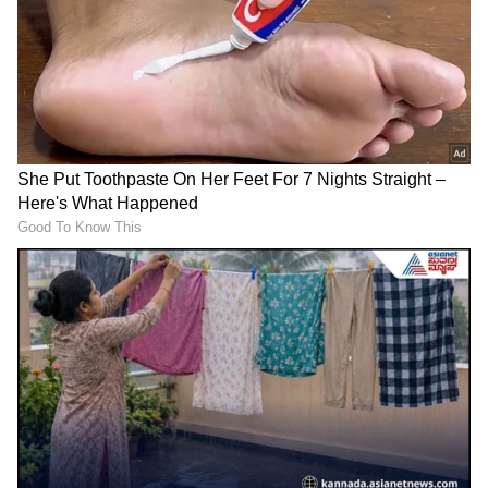
Image Credit :
Asianet News
ಸಿಂಹ
ನಿಮ್ಮ ವಿರೋಧಿಗಳ ಸಕ್ರಿಯತೆಯಿಂದ ನೀವು ಒತ್ತಡಕ್ಕೆ
ಒಳಗಾಗುತ್ತೀರಿ. ಹೆಚ್ಚುವರಿಯಾಗಿ, ಅನಗತ್ಯ ವಸ್ತುಗಳಿಗೆ ನೀವು
ಗಮನಾರ್ಹ ಖರ್ಚುಗಳನ್ನು ಮಾಡಬೇಕಾಗಬಹುದು. ಈ
ಸಮಯದಲ್ಲಿ, ನಿಮ್ಮ ವ್ಯವಹಾರವು ಗಮನಾರ್ಹ ಲಾಭವನ್ನು
ಗಳಿಸುವ ಸಾಧ್ಯತೆಯಿಲ್ಲ.