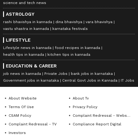
science and tech news
ASTROLOGY
rashi bhavishya in kannada
dina bhavishya
vara bhavishya
vastu shastra in kannada
karnataka festivals
LIFESTYLE
Lifestyle news in kannada
food recipes in kannada
health tips in kannada
kitchen tips in kannada
EDUCATION & CAREER
job news in kannada
Private Jobs
bank jobs in karnataka
Government jobs in karnataka
Central Govt Jobs in Kannada
IT Jobs
About Website
About Tv
Terms Of Use
Privacy Policy
CSAM Policy
Complaint Redressal - Website
Complaint Redressal - TV
Compliance Report Digital
Investors