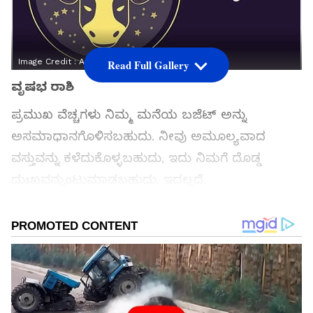
Image Credit :
Asianet News
Read Full Gallery
ವೃಷಭ ರಾಶಿ
ಪ್ರಮುಖ ವೆಚ್ಚಗಳು ನಿಮ್ಮ ಮನೆಯ ಬಜೆಟ್ ಅನ್ನು
ಅಸಮಾಧಾನಗೊಳಿಸಬಹುದು. ನೀವು ಅಮೂಲ್ಯವಾದ
ವಸ್ತುವನ್ನು ಕಳೆದುಕೊಳ್ಳಬಹುದು, ಇದು ನಿಮಗೆ ದೊಡ್ಡ
ದುಃಖವನ್ನುಂಟುಮಾಡಬಹುದು. ಇದಲ್ಲದೆ,
ಸಂಬಂಧಿಕರೊಂದಿಗಿನ ನಿಮ್ಮ ಸಂಬಂಧಗಳು ಹದಗೆಡಬಹುದು.
ಸಮಗ್ರ ಸುದ್ದಿ ಮೂಲವನ್ನಾಗಿ asianet suvarna news ಅನ್ನು
ಆಯ್ಕೆ ಮಾಡಿಕೊಳ್ಳಿ