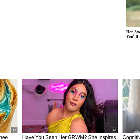
ೃಪ್ತರಾಗಿರುತ್ತೀರಿ. ದೇಹದಲ್ಲಿ ನೋವು ಮತ್ತು ಬಿಗಿತದ ಸಮಸ್ಯೆ
ೆದುಕೊಳ್ಳುವಲ್ಲಿ ಗೊಂದಲ ಉಂಟಾಗಲಿದೆ. ನಿಮ್ಮ ಶ್ರಮಕ್ಕೆ ತಕ್ಕ
್ ಸಂಬಂಧಿತ ವಿಷಯಗಳಲ್ಲಿ ಕೆಲವು ಸಮಸ್ಯೆಗಳು ಎದುರಾಗಬಹುದು.