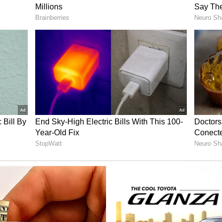
ೂರ್ಣಗೊಳ್ಳಬಹುದು. ವ್ಯವಹಾರದಲ್ಲಿ ದೊಡ್ಡ ಹಣಕಾಸಿನ ಲಾಭದ
್ತಮವಾಗಿರುತ್ತದೆ. ಹೊಸ ಸಂಪರ್ಕಗಳಿಂದ ಲಾಭವಾಗಲಿದೆ.