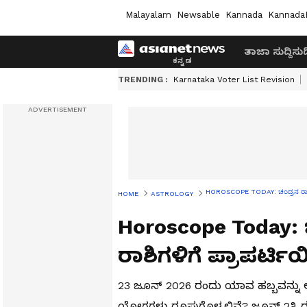
Malayalam
Newsable
Kannada
Kannada
ತಾಜಾ ಸುದ್ದಿ
ಸುದ್
TRENDING :
Karnataka Voter List Revision
HOROSCOPE TODAY: ಚಂದ್ರನ ರಾಶಿ ಬ
HOME
ASTROLOGY
Horoscope Today:
ರಾಶಿಗಳಿಗೆ ಪ್ರಾಪರ್ಟ
23 ಜೂನ್ 2026 ರಂದು ಯಾವ ಹಬ್ಬವನ್ನು
ಯೋಗಗಳು ರೂಪುಗೊಳ್ಳಲಿವೆ? ಜೂನ್ 2೩ 