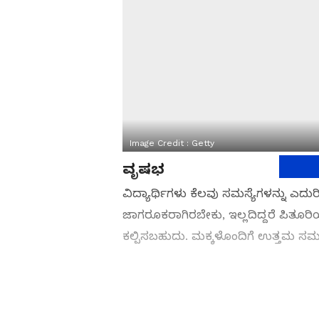
Image Credit :
Getty
ವೃಷಭ
ವಿದ್ಯಾರ್ಥಿಗಳು ಕೆಲವು ಸಮಸ್ಯೆಗಳನ್ನು ಎ
ಜಾಗರೂಕರಾಗಿರಬೇಕು, ಇಲ್ಲದಿದ್ದರೆ ಪಿತೂರಿಯ
ಕಲ್ಪಿಸಬಹುದು. ಮಕ್ಕಳೊಂದಿಗೆ ಉತ್ತಮ ಸಮ