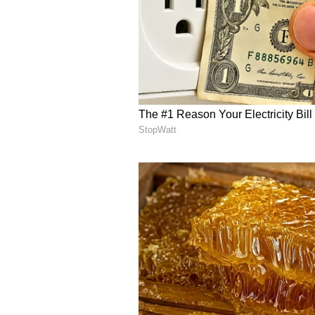
ಉದ್ಯೋಗ ಅರಸುತ್ತಿರುವವರಿಗೆ ಯಶಸ್ಸು ಸಿಗು
5
12