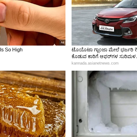
ವ ಸಾಧ್ಯತೆ ಇದೆ.