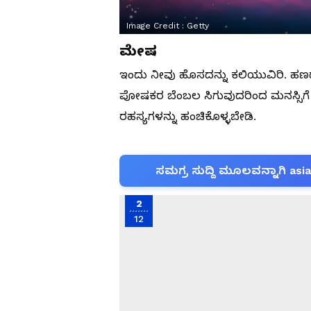
Image Credit :
Getty
ಮೇಷ
ಇಂದು ನೀವು ಹೊಸದನ್ನು ಕಲಿಯುವಿರಿ. ಹಣ
ಪೋಷಕರ ಬೆಂಬಲ ಸಿಗುವುದರಿಂದ ಮನಸ್ಸಿಗೆ
ರಹಸ್ಯಗಳನ್ನು ಹಂಚಿಕೊಳ್ಳಬೇಡಿ.
ಸಮಗ್ರ ಸುದ್ದಿ ಮೂಲವನ್ನಾಗಿ asi
2
12