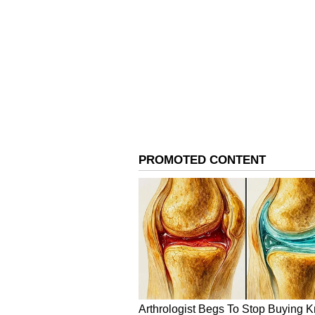
ಮಿಥುನ
ನಿಮ್ಮ ಸಾಧನೆಗಳಿಂದ ನೀವು ಸಂತೋಷ ಮತ್ತು ತ
ಕಾಣಿಸಿಕೊಳ್ಳಬಹುದು. ಪ್ರಮುಖ ನಿರ್ಧಾರ ತೆಗ
ಫಲಿತಾಂಶ ಸಿಗುವುದಿಲ್ಲ. ರಿಯಲ್ ಎಸ್ಟೇಟ
4