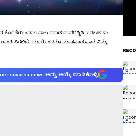
ದ ಕೊರತೆಯಿಂದಾಗಿ ಸಾಲ ಮಾಡುವ ಪರಿಸ್ಥಿತಿ ಬರಬಹುದು.
 ಶಾಂತಿ ಸಿಗಲಿದೆ. ಯಾರೊಂದಿಗೂ ಮಾತನಾಡುವಾಗ ನಿಮ್ಮ
RECO
anet suvarna news ಅನ್ನು ಆಯ್ಕೆ ಮಾಡಿಕೊಳ್ಳಿ