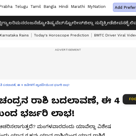
Prabha
Telugu
Tamil
Bangla
Hindi
Marathi
MyNation
Add Prefer
ದಿ
ಗ್ಯಾಲರಿ
ಮನರಂಜನೆ
ಜ್ಯೋತಿಷ್ಯ
ವೆಬ್‌ಸ್ಟೋರೀಸ್
ಜಿಲ್ಲಾ ಸುದ್ದಿ
ಕ್ರೀಡೆ
ಜೀವನಶೈಲಿ
ವ
Karnataka Rains
Today's Horoscope Prediction
BMTC Driver Viral Vide
ದಲಾವಣೆ, ಈ 4 ರಾಶಿಗಳಿಗೆ ಪ್ರಾಪರ್ಟಿಯಿಂದ ಭರ್ಜರಿ ಲಾಭ!
 ಚಂದ್ರನ ರಾಶಿ ಬದಲಾವಣೆ, ಈ 4
FOO
ಿಯಿಂದ ಭರ್ಜರಿ ಲಾಭ!
 ಆಚರಿಸಲಾಗುತ್ತದೆ? ಮಂಗಳವಾರದಂದು ಯಾವೆಲ್ಲಾ ವಿಶೇಷ
ರಂದು ಯಾವ ಗ್ರಹವು ಯಾವ ರಾಶಿಯಿಂದ ಯಾವ ರಾಶಿಗೆ