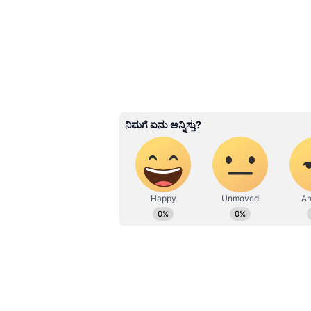
3
12
Image Credit :
Asianet News