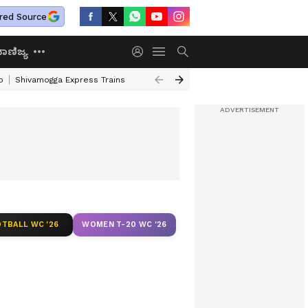
red Source
ಾಣಿಜ್ಯ
o
Shivamogga Express Trains
Airtel Prepaid Plan
Rural Employment
TBALL WC '26
WOMEN T-20 WC '26