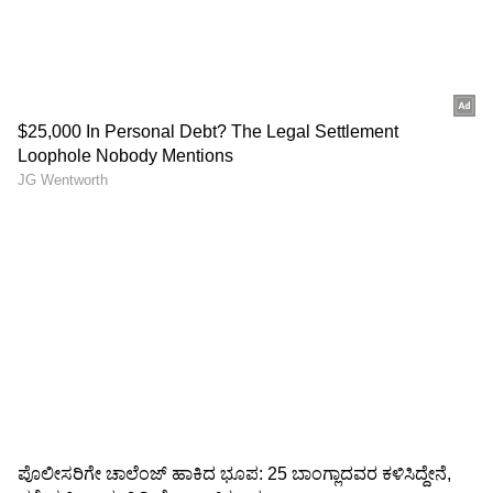
3
6
Image Credit :
Asianet News
ಸಿಂಹ ರಾಶಿ
ನಿಮ್ಮ ಜೀವನದಲ್ಲಿ ಹೊಸ ಶಕ್ತಿಯಿಂದ ನೀವು