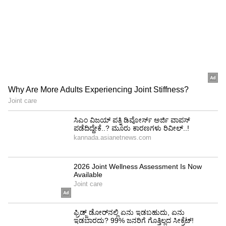
4
6
Image Credit :
Asianet News
ತುಲಾ ರಾಶಿ
ನಿಮ್ಮ ಸಾಲ ಇನ್ನೂ ಮಂಜೂರಾಗಿಲ್ಲದಿದ್ದರೆ, ಅದು ಈಗ
ತೀರುತ್ತದೆ. ಮನೆಯಲ್ಲಿನ ವಾತಾವರಣವು ಸಂತೋಷದಿಂದ
ತುಂಬಿರುತ್ತದೆ. ಯುವಕರು ತಮ್ಮ ವೃತ್ತಿಜೀವನದಲ್ಲಿ ಗಮನಾರ್ಹ
ಯಶಸ್ಸನ್ನು ಸಾಧಿಸುತ್ತಾರೆ. ಪ್ರಭಾವಿ ಜನರೊಂದಿಗೆ ನೀವು
ಸ್ನೇಹವನ್ನು ಬೆಳೆಸಿಕೊಳ್ಳುತ್ತೀರಿ.