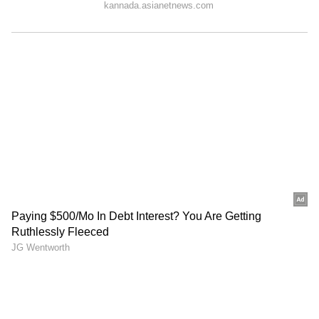
5
6
Image Credit :
Asianet News
ಧನು ರಾಶಿ
ಪ್ರಸ್ತುತ ಉದ್ಯೋಗದಲ್ಲಿರುವವರು ಹೊಸ ಉದ್ಯೋಗದಿಂದ
ಸಂತೋಷಪಡುತ್ತಾರೆ. ಈ ಬಾರಿ ಆದಾಯದಲ್ಲಿ ಗಮನಾರ್ಹ
ಹೆಚ್ಚಳವನ್ನು ನಿರೀಕ್ಷಿಸಿ. ನಿಮ್ಮ ಕನಸಿನ ರಾಜ ಅಥವಾ
ರಾಣಿಯನ್ನು ನೀವು ಇನ್ನೂ ಕಂಡುಕೊಳ್ಳದಿದ್ದರೆ, ನಿಮ್ಮ
ಜೀವನದಲ್ಲಿ ಪ್ರೀತಿ ಅರಳುತ್ತದೆ.