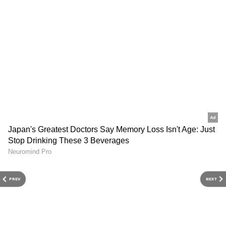
ನಿಮ್ಮ ಮಕ್ಕಳೊಂದಿಗೆ ಪ್ರವಾಸಕ್ಕೆ ಹೋಗುವುದು ಒಳ್ಳೆಯದು.
ನೀವು ಮನಸ್ಸಿನ ಶಾಂತಿಯನ್ನು ಕಾಣುವಿರಿ ಮತ್ತು ನಿಮ್ಮ
ಆರೋಗ್ಯದಲ್ಲಿ ಸುಧಾರಣೆಯನ್ನು ಅನುಭವಿಸುವಿರಿ. ಈ
ಸಮಯದಲ್ಲಿ ಹಣಕಾಸಿನ ನಿರ್ಬಂಧಗಳು ನಿಮ್ಮ ಸಂತೋಷಕ್ಕೆ
ಅಡ್ಡಿಯಾಗುವುದಿಲ್ಲ ಎಂಬುದು ಗಮನಿಸಬೇಕಾದ ಸಂಗತಿ.
PREV
NEXT