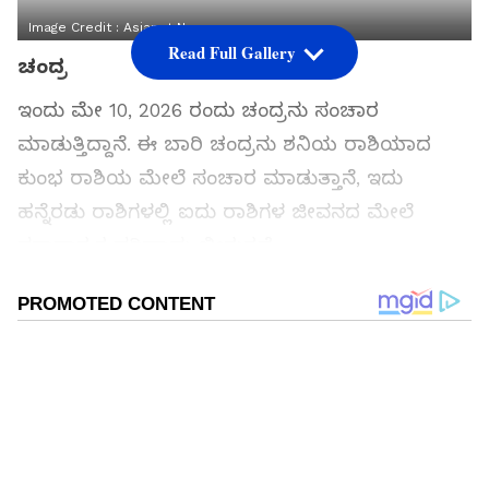
Image Credit :
Asianet News
Read Full Gallery
ಚಂದ್ರ
ಇಂದು ಮೇ 10, 2026 ರಂದು ಚಂದ್ರನು ಸಂಚಾರ
ಮಾಡುತ್ತಿದ್ದಾನೆ. ಈ ಬಾರಿ ಚಂದ್ರನು ಶನಿಯ ರಾಶಿಯಾದ
ಕುಂಭ ರಾಶಿಯ ಮೇಲೆ ಸಂಚಾರ ಮಾಡುತ್ತಾನೆ, ಇದು
ಹನ್ನೆರಡು ರಾಶಿಗಳಲ್ಲಿ ಐದು ರಾಶಿಗಳ ಜೀವನದ ಮೇಲೆ
ಸಕಾರಾತ್ಮಕ ಪರಿಣಾಮ ಬೀರುತ್ತದೆ.
ಸಮಗ್ರ ಸುದ್ದಿ ಮೂಲವನ್ನಾಗಿ asianet suvarna news ಅನ್ನು
ಆಯ್ಕೆ ಮಾಡಿಕೊಳ್ಳಿ