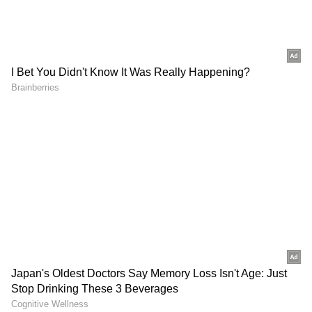
2
6
Image Credit :
Asianet News
ಮೇಷ ರಾಶಿ