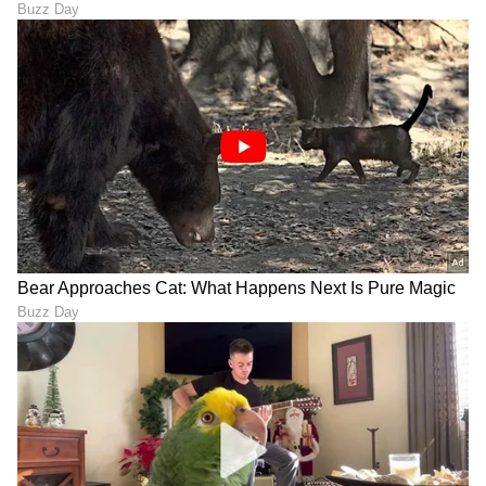
ಕೇವಲ 4.4 ಗ್ರಾಂ ತೂಕ ಹೊಂದಿದ್ದು, ಅತ್ಯಂತ ಹಗುರವಾಗಿದೆ.
ಹೀಗಾಗಿ ಯಾವುದೇ ಆಯಾಸವಿಲ್ಲದೆ ಗಂಟೆಗಟ್ಟಲೆ
ಧರಿಸಬಹುದು.
ನಿಮ್ಮ ದೈನಂದಿನ ಸಂಗಾತಿ
OPPO Enco Air5 Pro ಮನರಂಜನೆ ಆಧಾರಿತ ಆಡಿಯೋ
ವೈಶಿಷ್ಟ್ಯಗಳು, ಪ್ರಬಲ ANC ಪರ್ಫಾರ್ಮೆನ್ಸ್ ಮತ್ತು ದೈನಂದಿನ
ಪ್ರಾಯೋಗಿಕ ಸೌಕರ್ಯಗಳನ್ನು ಒಂದೇ ಪ್ಯಾಕೇಜ್‌ನಲ್ಲಿ
ಒದಗಿಸುತ್ತದೆ. ಇದು ಬಳಕೆದಾರರು ಕೆಲಸ, ಪ್ರಯಾಣ,
ಗೇಮಿಂಗ್ ಮತ್ತು ಸ್ಟ್ರೀಮಿಂಗ್ ನಡುವೆ ನಿರಂತರವಾಗಿ
ಬದಲಾಗಲು ಅನುವು ಮಾಡಿಕೊಡುತ್ತದೆ. ಇದು ಕೇವಲ
ಯಾವುದೋ ಒಂದು ಬಳಕೆಗೆ ಮಾತ್ರ ಸೀಮಿತವಾಗಿರದೆ,
ದೈನಂದಿನ ಜೀವನದ ಎಲ್ಲಾ ಅಗತ್ಯಗಳನ್ನು ಒಂದರ ನಂತರ