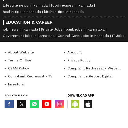
Lifestyle news in kannada
food recipes in kannada
health tips in kannada
kitchen tips in kannada
EDUCATION & CAREER
job news in kannada
Private Jobs
bank jobs in karnataka
Government jobs in karnataka
Central Govt Jobs in Kannada
IT Jobs
About Website
About Tv
Terms Of Use
Privacy Policy
CSAM Policy
Complaint Redressal - Website
Complaint Redressal - TV
Compliance Report Digital
Investors
FOLLOW US ON
DOWNLOAD APP
© Copyright 2026 Asianxt Digital Technologies Private Limited (Formerly
known as Asianet News Media & Entertainment Private Limited) | All Rights
Reserved