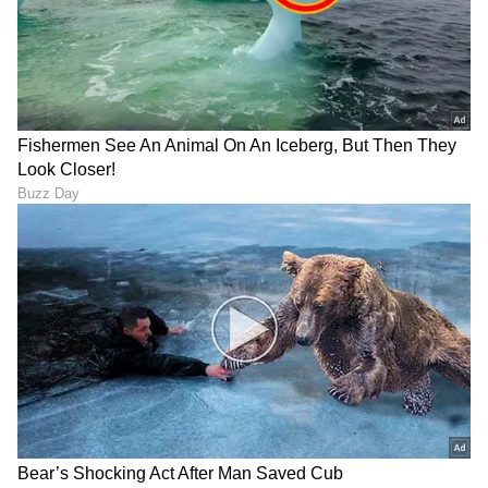
ಕೇವಲ 10 ನಿಮಿಷಗಳ ಕ್ವಿಕ್ ಚಾರ್ಜ್ ಮಾಡಿದರೆ ಸಾಕು, ಇದು
4 ಗಂಟೆಗಳ ಪ್ಲೇಬ್ಯಾಕ್ ಅವಧಿಯನ್ನು ನೀಡುತ್ತದೆ.
ಬ್ಯಾಟರಿಯ ಬಾಳಿಕೆಗೆ ಸಂಬಂಧಿಸಿದಂತೆ, Enco Air5 Pro
ಬ್ಯಾಟರಿಯು 1,000 ಚಾರ್ಜ್ ಸೈಕಲ್‌ಗಳ ನಂತರವೂ ಅಥವಾ
ಐದು ವರ್ಷಗಳ ದೈನಂದಿನ ಚಾರ್ಜಿಂಗ್ ನಂತರವೂ ಅದರ
ದಕ್ಷತೆ ಮತ್ತು ಆರೋಗ್ಯವನ್ನು ಬಲವಾಗಿ ಕಾಯ್ದುಕೊಳ್ಳುತ್ತದೆ
ಎಂದು ಒಪ್ಪೋ ರೇಟಿಂಗ್ ನೀಡಿದೆ. ಈ ಬೆಲೆಯಲ್ಲಿ ಇಂತಹ
ಬಾಳಿಕೆಯ ಬದ್ಧತೆಯನ್ನು ಬೇರೆ ಕಂಪನಿಗಳು ನೀಡುವುದು
ಅಪರೂಪ.
ದೈಹಿಕ ಬಾಳಿಕೆಯ ವಿಷಯದಲ್ಲಿ, IP55 ಧೂಳು ಮತ್ತು
ವಾಟರ್‌ ರೆಸಿಸ್ಟೆನ್ಸ್‌ ರೇಟಿಂಗ್ ಇರುವುದರಿಂದ ಈ ಇಯರ್‌ಬಡ್ಸ್
ಮಳೆ, ಬೆವರು ಮತ್ತು ಧೂಳಿನ ವಾತಾವರಣವನ್ನು ಯಾವುದೇ
ತೊಂದರೆಯಿಲ್ಲದೆ ನಿಭಾಯಿಸಬಲ್ಲದು. ಪ್ರತಿ ಇಯರ್‌ಬಡ್