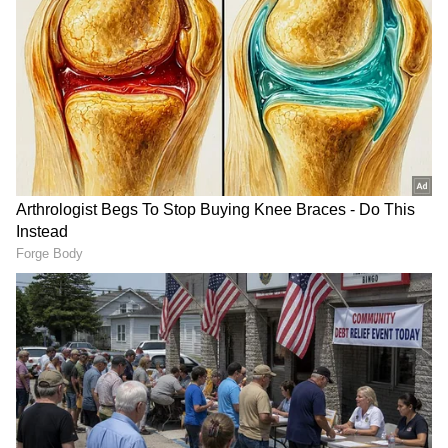
ವೈರ್‌ಲೆಸ್‌ ಇಯರ್‌ಬಡ್‌ಗಳಿಂದ
Nothing 4B: ಐಫೋನ್,
ಮೆದುಳು ಕ್ಯಾನ್ಸರ್ ಬರುತ್ತಾ?
ಸ್ಯಾಮ್‌ಸಂಗ್‌ಗೆ ಸೆಡ್ಡು
ಬ್ಲೂಟೂತ್ ವಿಕಿರಣದ ಬಗ್ಗೆ WHO
ಹೊಡೆಯುತ್ತಾ ನಥಿಂಗ್ 4ಬಿ;
ಹೇಳುವುದೇನು?
ಬಜೆಟ್ ಬೆಲೆಗೆ ಬೆಸ್ಟ್ ಕ್ಯಾಮೆರಾ
ಫೋನ್!
Smartphone Tips:
Coffee Maker: ದಿನವೂ ಕೆಫೆ
ವಾರಕ್ಕೊಮ್ಮೆ ಫೋನ್ ರೀಸ್ಟಾರ್ಟ್
ಸ್ಟೈಲ್ ಕಾಫಿ ಕುಡೀಬೇಕಾ? ₹100
ಮಾಡಲ್ವಾ? ಹಾಗಿದ್ರೆ ಏನೆಲ್ಲಾ
ರಿಂದ ₹500ಕ್ಕೆ ಸಿಗುತ್ತೆ ಬೆಸ್ಟ್ ಕಾಫಿ
ಆಗುತ್ತೆ ಗೊತ್ತಾ?
ಮೇಕರ್