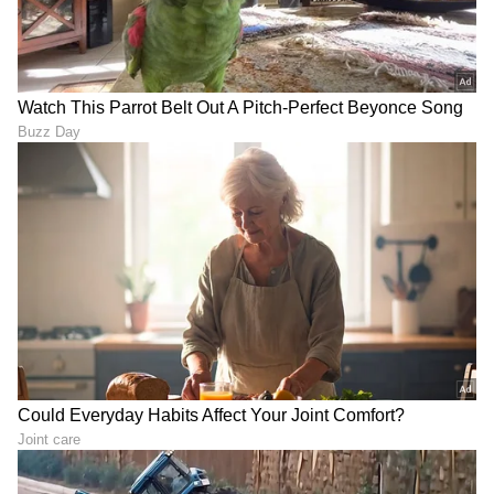
ಒಂದರಂತೆ ಪೂರೈಸಲು ಸಿದ್ಧಪಡಿಸಲಾಗಿದೆ.
₹4,999 ರ ದರದಲ್ಲಿ, ಇದು ಪ್ರಸ್ತುತ ಭಾರತದಲ್ಲಿ ಲಭ್ಯವಿರುವ
ಅತ್ಯಂತ ಸಂಪೂರ್ಣವಾದ TWS ಪ್ಯಾಕೇಜ್‌ಗಳಲ್ಲಿ ಒಂದಾಗಿದೆ;
55dB ANC, 12mm ಟೈಟಾನಿಯಂ ಡ್ರೈವರ್‌ಗಳು,
ಬ್ಲೂಟೂತ್ 6.0, ಡ್ಯುಯಲ್-ಕನೆಕ್ಟ್, ಟ್ರಿಪಲ್-ಮೈಕ್ ಎಐ
ಕಾಲ್ ಕ್ಲಾರಿಟಿ, 54-ಗಂಟೆಗಳ ಬ್ಯಾಟರಿ ಮತ್ತು 10-ನಿಮಿಷಗಳ
ಫಾಸ್ಟ್ ಚಾರ್ಜಿಂಗ್—ಇವೆಲ್ಲವೂ ಹಗುರವಾದ, IP55-ರೇಟೆಡ್
ವಿನ್ಯಾಸದಲ್ಲಿ ಲಭ್ಯವಿದೆ.
ಹೊಸ OPPO Enco Air5 Pro ಇಯರ್‌ಬಡ್ಸ್ ಪ್ರಸ್ತುತ
Flipkart, Amazon, ಮತ್ತು OPPO ಇ-ಸ್ಟೋರ್‌ ನಲ್ಲಿ
ಖರೀದಿಸಲು ಲಭ್ಯವಿದೆ.