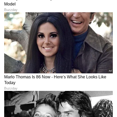
ತಪ್ಪಿಸುತ್ತದೆ, ವೀಡಿಯೊ ಪ್ಲೇಬ್ಯಾಕ್ ಸಮಯದಲ್ಲಿ ನಿಖರವಾದ
ಆಡಿಯೊ ಸಿಂಕ್ ಅನ್ನು ಖಾತ್ರಿಗೊಳಿಸುತ್ತದೆ ಮತ್ತು ನಿಮ್ಮ
ಫೋನ್ ರೂಮಿನ ಇನ್ನೊಂದು ಬದಿಯಲ್ಲಿದ್ದರೂ ಅಥವಾ
ಬ್ಯಾಗ್‌ನಲ್ಲಿದ್ದರೂ ಸುಗಮ ಅನುಭವವನ್ನು ನೀಡುತ್ತದೆ.
ಇದರ ಡ್ಯುಯಲ್-ಕನೆಕ್ಟ್ ವೈಶಿಷ್ಟ್ಯವು ಏಕಕಾಲದಲ್ಲಿ ಮಲ್ಟಿ-
ಡಿವೈಸ್‌ಗಳನ್ನು ಬಳಸುವವರಿಗೆ ವಿಶೇಷವಾಗಿ
ಉಪಯುಕ್ತವಾಗಿದೆ. ಇದು ಆಂಡ್ರಾಯ್ಡ್, ಐಒಎಸ್ ಅಥವಾ
ವಿಂಡೋಸ್ ಸಾಧನಗಳ ನಡುವೆ ಹಸ್ತಚಾಲಿತವಾಗಿ ಮರು-
ಪೇರ್ ಮಾಡುವ ಅಗತ್ಯವಿಲ್ಲದೇ ಏಕಕಾಲದಲ್ಲಿ ಸಂಪರ್ಕವನ್ನು
ನಿರ್ವಹಿಸುತ್ತದೆ ಮತ್ತು ಸುಲಭವಾಗಿ ಬದಲಾಗುತ್ತದೆ.
ಲ್ಯಾಪ್‌ಟಾಪ್‌ನಲ್ಲಿ ಕೆಲಸ ಮಾಡುವಾಗ ಕರೆಗಳಿಗಾಗಿ ಫೋನ್
ಅನ್ನು ಸಹ ಪ್ರವೇಶಿಸಬಹುದಾದ ಸ್ಥಿತಿಯಲ್ಲಿ ಇಡಲು ಇದು
ತುಂಬಾ ಸಹಕಾರಿಯಾಗಿದೆ.