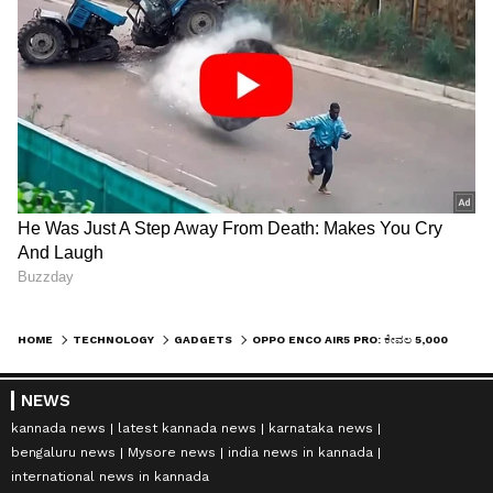
HOME
TECHNOLOGY
GADGETS
OPPO ENCO AIR5 PRO: ಕೇವಲ 5,000 ಸಾವಿರದಲ್ಲಿ ಪ್ರೀಮಿಯಂ ಆಡಿಯೋ ಮತ್ತು ಸೆಗ್ಮೆಂಟ್-ಲೀಡಿಂಗ್ ANC ಫೀಚರ್!
NEWS
kannada news
latest kannada news
karnataka news
bengaluru news
Mysore news
india news in kannada
international news in kannada