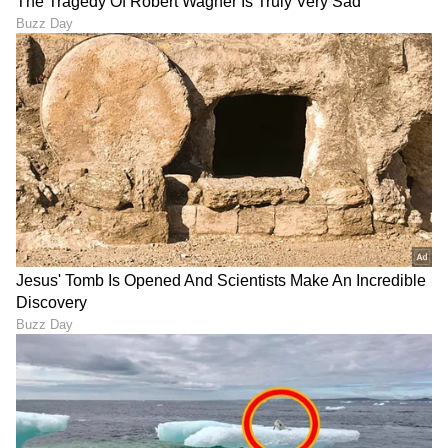
ಟು ಫೇಸ್‌ ಟ್ರಾನ್ಸ್‌ಲೇಷನ್‌. ಭಾಷೆಯ ಗಡಿಗಳನ್ನು ಮೀರಿ
ಆಗಾಗ್ಗೆ ಪ್ರಯಾಣಿಸುವ ಯಾರಿಗಾದರೂ ಈ ವೈಶಿಷ್ಟ್ಯವು ಹೆಚ್ಚು
ಪ್ರಸ್ತುತವಾಗಿದೆ ಎಂದು ಅನಿಸುತ್ತದೆ.
ದೀರ್ಘ ಬ್ಯಾಟರಿ ಬಾಳಿಕೆ
ಇಯರ್‌ಬಡ್ಸ್‌ಗಳು ಸಾಮಾನ್ಯವಾಗಿ ಅತ್ಯಂತ ಅನನುಕೂಲಕರ
ಕ್ಷಣಗಳಲ್ಲಿ ಚಾರ್ಜ್ ಖಾಲಿಯಾಗಿ ಯೂಸರ್‌ಗೆ ಬ್ಯಾಟರಿ
ಆತಂಕವನ್ನು ಉಂಟುಮಾಡುತ್ತವೆ. Enco Air5 Pro
ಇಯರ್‌ಬಡ್ಸ್ ಮತ್ತು ಕೇಸ್ ಒಟ್ಟಾಗಿ ಪೂರ್ಣ ಚಾರ್ಜ್‌ನಲ್ಲಿ
ಬರೋಬ್ಬರಿ 54 ಗಂಟೆಗಳ ಒಟ್ಟು ಪ್ಲೇಬ್ಯಾಕ್ ಸಮಯವನ್ನು
ನೀಡುವ ಮೂಲಕ ಈ ಸಮಸ್ಯೆಯನ್ನು ಪರಿಹರಿಸುತ್ತದೆ. ದಿನಕ್ಕೆ
ಸರಾಸರಿ 3-4 ಗಂಟೆಗಳ ಕಾಲ ಬಳಸಿದರೆ, ಒಮ್ಮೆ ಚಾರ್ಜ್
ಮಾಡಿದರೆ ಸಾಕು, ಸತತ ಎರಡು ವಾರಗಳವರೆಗೆ ಚಾರ್ಜಿಂಗ್
ಕಡೆ ತಲೆಕೆಡಿಸಿಕೊಳ್ಳಬೇಕಾಗಿಲ್ಲ. ಇನ್ನು ತುರ್ತು ಸಂದರ್ಭದಲ್ಲಿ