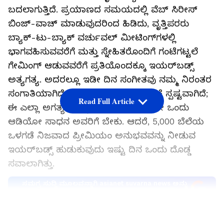
ಬದಲಾಗುತ್ತಿದೆ. ಪ್ರಯಾಣದ ಸಮಯದಲ್ಲಿ ವೆಬ್ ಸಿರೀಸ್‌
ಬಿಂಜ್-ವಾಚ್ ಮಾಡುವುದರಿಂದ ಹಿಡಿದು, ವೃತ್ತಿಪರರು
ಬ್ಯಾಕ್-ಟು-ಬ್ಯಾಕ್ ವರ್ಚುವಲ್ ಮೀಟಿಂಗ್‌ಗಳಲ್ಲಿ
ಭಾಗವಹಿಸುವವರೆಗೆ ಮತ್ತು ಸ್ನೇಹಿತರೊಂದಿಗೆ ಗಂಟೆಗಟ್ಟಲೆ
ಗೇಮಿಂಗ್ ಆಡುವವರೆಗೆ ಪ್ರತಿಯೊಂದಕ್ಕೂ ಇಯರ್‌ಬಡ್ಸ್
ಅತ್ಯಗತ್ಯ. ಅದರಲ್ಲೂ ಇಡೀ ದಿನ ಸಂಗೀತವು ನಮ್ಮ ನಿರಂತರ
ಸಂಗಾತಿಯಾಗಿದೆ. ಹೀಗಾಗಿ, ಯೂಸರ್‌ ಬೇಡಿಕೆ ಸ್ಪಷ್ಟವಾಗಿದೆ;
Read Full Article
ಈ ಎಲ್ಲಾ ಅಗತ್ಯಗಳನ್ನು ನಿಭಾಯಿಸುವ ಒಂದೇ ಒಂದು
ಆಡಿಯೋ ಸಾಧನ ಅವರಿಗೆ ಬೇಕು. ಆದರೆ, ₹5,000 ಬೆಲೆಯ
ಒಳಗಡೆ ನಿಜವಾದ ಪ್ರೀಮಿಯಂ ಅನುಭವವನ್ನು ನೀಡುವ
ಇಯರ್‌ಬಡ್ಸ್ ಹುಡುಕುವುದು ಇಷ್ಟು ದಿನ ಒಂದು ದೊಡ್ಡ
ಸವಾಲಾಗಿತ್ತು.
ಸಮಗ್ರ ಸುದ್ದಿ ಮೂಲವನ್ನಾಗಿ asianet suvarna news ಅನ್ನು
ಆಯ್ಕೆ ಮಾಡಿಕೊಳ್ಳಿ
LATEST VIDEOS