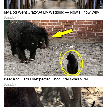
ಥಂಡರಿಂಗ್‌ ಬಾಸ್‌ ಬಳಸಬಹುದು. ಯೂಸರ್‌ ಮ್ಯಾನುವಲ್
ಇಕ್ಯೂ (EQ) ಕಂಟ್ರೋಲ್ಸ್ ಮೂಲಕ ತಮಗೆ ಬೇಕಾದಂತೆ
ಧ್ವನಿಯನ್ನು ಮತ್ತಷ್ಟು ನಿಖರವಾಗಿ ಟ್ಯೂನ್
ಮಾಡಿಕೊಳ್ಳಬಹುದು.
ಗೇಮರ್‌ಗಳಿಗಾಗಿ, OPPO Alive Audio ಒಂದು ಆಕರ್ಷಕ
ಆಯಾಮವನ್ನು ಸೇರಿಸಿದೆ. ಇದು ತಲ್ಲೀನಗೊಳಿಸುವ ಸೌಂಡ್
ಸ್ಟೇಜ್ ಅನ್ನು ರಚಿಸಲು ಸ್ಪೇಷಿಯಲ್ ಆಡಿಯೋ
ಅಲ್ಗಾರಿದಮ್‌ಗಳನ್ನು ಬಳಸುತ್ತದೆ. ಇದರ ಸಹಾಯದಿಂದ
ನಿಮ್ಮ ಎಡಭಾಗದಿಂದ ಬರುವ ಹೆಜ್ಜೆಯ ಸದ್ದು ಅಥವಾ ನಿಮ್ಮ
ಹಿಂಭಾಗದಲ್ಲಿ ಆಗುವ ದೂರದ ಸ್ಫೋಟದ ಶಬ್ದವನ್ನು ನೀವು
ನಿಖರವಾಗಿ ಗುರುತಿಸಬಹುದು. ಗೇಮ್‌ ಸೌಂಡ್‌ ಎಫೆಕ್ಟ್‌
ಮೋಡ್ ಅನ್ನು ವಿಶೇಷವಾಗಿ ಗೇಮಿಂಗ್‌ಗಾಗಿ ಆಪ್ಟಿಮೈಸ್
ಮಾಡಲಾಗಿದ್ದು, ಸ್ಪರ್ಧಾತ್ಮಕ ಗೇಮ್‌ಗಳಲ್ಲಿ ಅಗತ್ಯವಿರುವ
ಸ್ಪೇಷಿಯಲ್ ಸುಳಿವುಗಳನ್ನು ಹೆಚ್ಚಿಸುತ್ತದೆ. ಹೈ-ರೆಸ್ ಆಡಿಯೋ