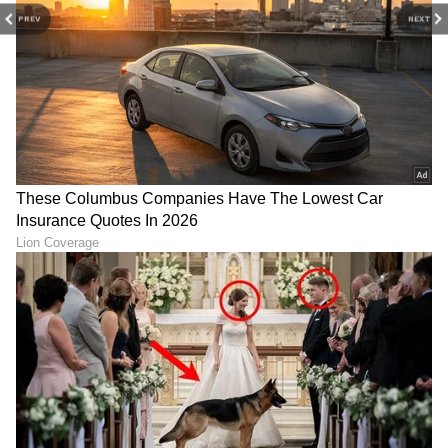
ಎಲ್ಲವೂ ಫ್ಲಾಟ್ ಆಗಿ ಕೇಳಿಸದೆ, ನೈಜವಾಗಿ ಮತ್ತು ಸ್ಪಷ್ಟವಾಗಿ
PREV
NEXT
ಮೂಡಿಬರುತ್ತವೆ.
ಒಪ್ಪೋ ಸಂಸ್ಥೆಯು ಭಾರತೀಯರ ಆಲಿಸುವಿಕೆಯ
ಆದ್ಯತೆಗಳನ್ನು ಗಮನದಲ್ಲಿಟ್ಟುಕೊಂಡು Enco Air5 Pro ಅನ್ನು
ಟ್ಯೂನ್ ಮಾಡಿದೆ. ಇದರ ಸೌಂಡ್ ಸಿಗ್ನೇಚರ್ ಪಿಂಚಿ, ಹೈ-
ಇಂಪ್ಯಾಕ್ಟ್ ಬಾಸ್ ಅನ್ನು ಒಳಗೊಂಡಿದ್ದರೂ, ಮಿಡ್-ರೇಂಜ್
ಸ್ಪಷ್ಟತೆಯನ್ನು ಬಲಿ ಕೊಡುವುದಿಲ್ಲ. ಬಾಸ್ ಹೆಚ್ಚಾಗಿದ್ದಾಗಲೂ
ಧ್ವನಿ ಮತ್ತು ವಾದ್ಯಗಳ ಸದ್ದು ಸ್ಪಷ್ಟವಾಗಿ ಕೇಳಿಸುತ್ತದೆ. ವಿಭಿನ್ನ
ಬ್ಯಾಲೆನ್ಸ್ ಇಷ್ಟಪಡುವವರಿಗಾಗಿ, Hey Melody
ಆಪ್‌ನಲ್ಲಿರುವ Sound Master EQ ಮೂಲಕ ಮೂರು ರೆಡಿ
ಪ್ರಿಸೆಟ್‌ಗಳನ್ನು ನೀಡಲಾಗಿದೆ. ಸಮತೋಲಿತ ಮತ್ತು
ವಿಶಾಲವಾದ ಸ್ಟೇಜ್ ಪ್ರೆಸೆಂಟೇಶನ್‌ಗಾಗಿ ಅಲ್ಟಿಮೇಟ್‌ ಸೌಂಡ್‌,
ಪಾಡ್‌ಕಾಸ್ಟ್‌ಗಳು ಮತ್ತು ಅಕೌಸ್ಟಿಕ್ ಸಂಗೀತಕ್ಕಾಗಿ ಧ್ವನಿಯ
ಸ್ಪಷ್ಟತೆಗೆ ಆದ್ಯತೆ ನೀಡಲು ಪ್ಯೂರ್‌ ವೋಕಲ್ಸ್‌, ನಿಮಗೆ ಗರಿಷ್ಠ
ಮಟ್ಟದ ಲೋ-ಎಂಡ್ ಬಾಸ್ ಇಂಪ್ಯಾಕ್ಟ್ ಬೇಕಾದಾಗ