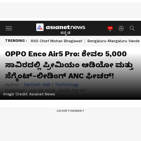
ಕನ್ನಡ
TRENDING :
RSS Chief Mohan Bhagawat
Bengaluru-Mangaluru Vande 
OPPO Enco Air5 Pro: ಕೇವಲ 5,000
ಸಾವಿರದಲ್ಲಿ ಪ್ರೀಮಿಯಂ ಆಡಿಯೋ ಮತ್ತು
ಸೆಗ್ಮೆಂಟ್-ಲೀಡಿಂಗ್ ANC ಫೀಚರ್!
Author :
Santosh Naik
|
Technology
Published :
Jun 24 2026, 04:20 PM IST
Image Credit:
Asianet News