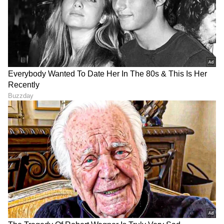
ಫೋನ್ ಕರೆಗಳಿಗಾಗಿ, ಟ್ರಿಪಲ್-ಮೈಕ್ ಎಐ ಕಾಲ್ ನಾಯ್ಸ್
ರಿಡಕ್ಷನ್ (Triple-mic AI call noise reduction) ಅತಿ
ಹೆಚ್ಚು ಸದ್ದಿರುವ ಪರಿಸರದಲ್ಲೂ ಸ್ಪಷ್ಟ ಮತ್ತು ಸ್ಥಿರವಾದ ಧ್ವನಿ
ಪ್ರಸರಣವನ್ನು ನೀಡುತ್ತದೆ. ಒಪ್ಪೋ ಕಂಪನಿಯು ಈ ಸಿಸ್ಟಮ್
ಅನ್ನು ಗಂಟೆಗೆ 25 ಕಿಮೀ ವೇಗದ ಗಾಳಿಯ ನಡುವೆಯೂ
ಪರೀಕ್ಷಿಸಿದ್ದು, ಅಲ್ಲಿ ಎಐ ಪ್ರೊಸೆಸಿಂಗ್ ಸಕ್ರಿಯವಾಗಿ
ಮಾತನಾಡುವವರ ಧ್ವನಿಯನ್ನು ಪ್ರತ್ಯೇಕಿಸುತ್ತದೆ ಮತ್ತು ಹಿನ್ನೆಲೆ
ಗದ್ದಲದ ಏರಿಳಿತದ ನಡುವೆಯೂ ಸ್ಥಿರವಾದ ವಾಲ್ಯೂಮ್
ಮಟ್ಟವನ್ನು ಕಾಯ್ದುಕೊಳ್ಳುತ್ತದೆ.
ಇದಲ್ಲದೆ, ಇದರಲ್ಲಿ AI ಟ್ರಾನ್ಸ್‌ಲೇಟ್‌ ವೈಶಿಷ್ಟ್ಯವಿದ್ದು ಇದು
ಎರಡು ಮೋಡ್‌ಗಳಲ್ಲಿ ಕೆಲಸ ಮಾಡುತ್ತದೆ: ಒನ್-ಸೈಡೆಡ್
ಸಂಭಾಷಣೆಗಳ ಸಮಯದಲ್ಲಿ ಏಕಕಾಲದಲ್ಲಿ ಅನುವಾದಕ್ಕಾಗಿ
ಲೈವ್‌ ಟ್ರಾನ್ಸ್‌ಲೇಷನ್‌ ಮತ್ತು ಪರಸ್ಪರ ಸಂಭಾಷಣೆಗಾಗಿ ಫೇಸ್‌