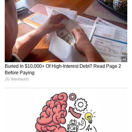
ಟ್ರಂಪ್ ಐತಿಹಾಸಿಕ ಒಪ್ಪಂದ | India US
Trade Deal | Party Rounds
ಆಕ್ಟೀವ್‌ ನಾಯ್ಸ್‌ ಕ್ಯಾನ್ಸಲೇಷನ್‌ ಅಥವಾ ಎಎನ್‌ಸಿ ಎಂಬುದು
ಪ್ರತಿಯೊಬ್ಬ ಇಯರ್‌ಬಡ್ ಯೂಸರ್‌ ಹುಡುಕುವ ಪ್ರಮುಖ