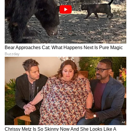
ಬೆಂಬಲವಿರುವ ಈ 12mm ಡ್ರೈವರ್, ₹5,000 ಒಳಗಿನ ಇತರ
ಇಯರ್‌ಬಡ್ಸ್‌ಗಳಿಗಿಂತ ಹೆಚ್ಚು ತೊಡಗಿಸಿಕೊಳ್ಳುವ ಗೇಮಿಂಗ್
ಅನುಭವವನ್ನು ಖಾತ್ರಿಪಡಿಸುತ್ತದೆ.
ದೈನಂದಿನ ಮಲ್ಟಿಟಾಸ್ಕಿಂಗ್‌ಗಾಗಿ ವಿನ್ಯಾಸ
ಬಳಕೆದಾರರು ಸ್ಪಾಟಿಫೈ ಪ್ಲೇಲಿಸ್ಟ್‌ನಿಂದ ವರ್ಕ್ ಕಾಲ್‌ಗೆ,
ಅಲ್ಲಿಂದ ಯೂಟ್ಯೂಬ್‌ಗೆ ಅಥವಾ ಬಿಜಿಎಂಐ (BGMI)
ಗೇಮ್‌ಗೆ ವೇಗವಾಗಿ ಬದಲಾಗಲು ಬಯಸುವ ಇಂದಿನ
ದೈನಂದಿನ ಕೆಲಸದ ಹರಿವಿಗಾಗಿ Enco Air5 Pro ಅನ್ನು
ನಿರ್ಮಿಸಲಾಗಿದೆ. ಇದರಲ್ಲಿ ಬ್ಲೂಟೂತ್ 6.0 (Bluetooth 6.0)
ಸಂಪರ್ಕವನ್ನು ನೀಡಲಾಗಿದ್ದು, ಇದು ಹಿಂದಿನ ಕ್ಲಾಸ್‌ಗೆ
ಹೋಲಿಸಿದರೆ ಸುಧಾರಿತ ಸ್ಥಿರತೆ, ಕಡಿಮೆ ಲ್ಯಾಟೆನ್ಸಿ ಮತ್ತು
ವೇಗದ ಮರುಸಂಪರ್ಕವನ್ನು ಒದಗಿಸುತ್ತದೆ. ಇದು ಜನನಿಬಿಡ
ವೈರ್‌ಲೆಸ್ ಪರಿಸರದಲ್ಲಿ ಕನೆಕ್ಷನ್ ಕಟ್‌ ಆಗುವುದನ್ನು