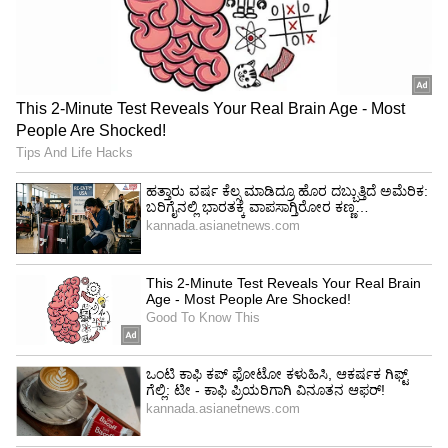
ವೈಶಿಷ್ಟ್ಯವಾಗಿದೆ. Enco Air5 Pro ಕೇವಲ ಸುತ್ತಮುತ್ತಲಿನ
ಗೊಂದಲಗಳನ್ನು ನಿವಾರಿಸುವುದು ಮಾತ್ರವಲ್ಲದೆ, ಶಾಂತವಾದ
ಆಲಿಸುವ ವಾತಾವರಣವನ್ನು ಸೃಷ್ಟಿಸುತ್ತದೆ. ಇದು 5000Hz
ಅಲ್ಟ್ರಾ-ವೈಡ್ ಫ್ರೀಕ್ವೆನ್ಸಿ ಶ್ರೇಣಿಯಲ್ಲಿ 55dB ANC ಅನ್ನು
ನೀಡುತ್ತದೆ; ಈ ಫೀಚರ್ ಇದಕ್ಕಿಂತ ಹೆಚ್ಚಿನ ಬೆಲೆಯ
ಇಯರ್‌ಬಡ್ಸ್‌ಗಳಲ್ಲೂ ಸಿಗುವುದು ಅಪರೂಪ.
ಹೆಚ್ಚಿನ ಇಯರ್‌ಬಡ್ಸ್‌ಗಳು ಭಾರೀ ಶಬ್ದಗಳನ್ನು ಹೊರತುಪಡಿಸಿ
ದೈನಂದಿನ ಪರಿಸರದ ಮಧ್ಯಮ-ಫ್ರೀಕ್ವೆನ್ಸಿ ಗದ್ದಲಗಳನ್ನು
ತಡೆಯಲು ಹೆಣಗಾಡುತ್ತವೆ. ಆದರೆ, Enco Air5 Pro
ವಿಶಾಲವಾದ ಧ್ವನಿ ಸ್ಪೆಕ್ಟ್ರಮ್‌ನಾದ್ಯಂತ ಗದ್ದಲವನ್ನು
ಪರಿಣಾಮಕಾರಿಯಾಗಿ ಕಡಿಮೆ ಮಾಡುತ್ತದೆ. ಇದರ ANC
ವೈಶಿಷ್ಟ್ಯವು ಸ್ಥಿರವಾಗಿರದೆ, ಸುತ್ತಮುತ್ತಲಿನ ಪರಿಸರಕ್ಕೆ ತಕ್ಕಂತೆ
ಸ್ವಯಂಚಾಲಿತವಾಗಿ ಹೊಂದಿಕೊಳ್ಳುತ್ತದೆ. ಇದರಲ್ಲಿ ಅಡಾಪ್ಟಿವ್
ವಿಂಡ್ ನಾಯ್ಸ್ ರಿಡಕ್ಷನ್ ಫೀಚರ್ ಇದ್ದು, ಬೈಕ್ ಸವಾರಿ