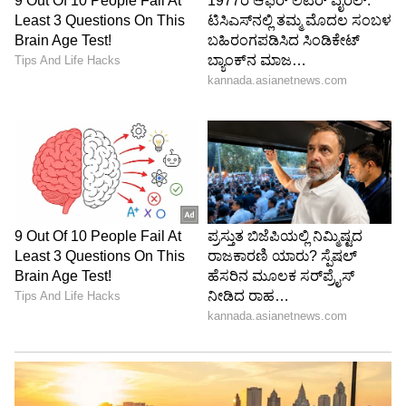
Enco Air5 Pro ಇಯರ್‌ಬಡ್ಸ್‌ನಲ್ಲಿ 12mm ನ
ಟೈಟಾನಿಯಂ-ಲೇಪಿತ ಡೈನಾಮಿಕ್ ಡ್ರೈವರ್ ನೀಡಲಾಗಿದೆ.
ಇದು ಸಾಮಾನ್ಯ ಪಾಲಿಮರ್ ಡ್ರೈವರ್‌ಗಳಿಗೆ ಹೋಲಿಸಿದರೆ
ಅತ್ಯುತ್ತಮ ಬಾಸ್ ಕಂಟ್ರೋಲ್‌, ಕಡಿಮೆ ಅಸ್ಪಷ್ಟತೆ ಮತ್ತು
ಸ್ವಚ್ಛವಾದ ಹೈ-ಫ್ರೀಕ್ವೆನ್ಸಿ ಧ್ವನಿಯನ್ನು ನೀಡುತ್ತದೆ. ಇದರ
ಪರಿಣಾಮವಾಗಿ, ನೀವು ಸಂಗೀತವನ್ನು ಅದರ ಪ್ರತಿಯೊಂದು
ಲೇಯರ್ ಮತ್ತು ವಿವರಗಳೊಂದಿಗೆ ಅತ್ಯಂತ ಶ್ರೀಮಂತವಾಗಿ
ಆನಂದಿಸಬಹುದು. ಚಲನಚಿತ್ರಗಳು ಮತ್ತು ಶೋಗಳನ್ನು
ವೀಕ್ಷಿಸುವಾಗ ಡೈಲಾಗ್‌ಗಳು, ಹಿನ್ನೆಲೆ ಧ್ವನಿ ಮತ್ತು ಸಂಗೀತ