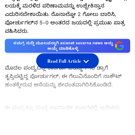
ಲಯಕ್ಕೆ ಮರಳಿದ ಪರಿಣಾಮವನ್ನು ಉಜ್ಬೇಕಿಸ್ತಾನ
ಎದುರಿಸಬೇಕಾಯಿತು. ರೊನಾಲ್ಡೋ 2 ಗೋಲು ಬಾರಿಸಿ,
ಪೋರ್ಚುಗಲ್‌ನ 5-0 ಅಂತರದ ಜಯದಲ್ಲಿ ಪ್ರಮುಖ ಪಾತ್ರ
ವಹಿಸಿದರು.
ಸಮಗ್ರ ಸುದ್ದಿ ಮೂಲವನ್ನಾಗಿ asianet suvarna news ಅನ್ನು
ಆಯ್ಕೆ ಮಾಡಿಕೊಳ್ಳಿ
Read Full Article
ಮೊದಲ ಪಂದ್ಯದಲ್ಲಿ ಕಾಂಗೋ ವಿರುದ್ಧ 1-1ರ ಡ್ರಾಗೆ
ತೃಪ್ತಿಪಟ್ಟಿದ್ದ ಪೋರ್ಚುಗಲ್‌, ಈ ಗೆಲುವಿನೊಂದಿಗೆ ನಾಕೌಟ್‌
ಹಂತಕ್ಕೇರುವ ಆಸೆಯನ್ನು ಜೀವಂತವಾಗಿರಿಸಿಕೊಂಡಿದೆ.
ಈ ಪಂದ್ಯಕ್ಕೂ ಮುನ್ನ ಸಾಮಾಜಿಕ ತಾಣಗಳಲ್ಲಿ ಅನೇಕರು,
ರೊನಾಲ್ಡೋ ತಂಡದಲ್ಲಿ ಇರಬೇಕೇ ಬೇಡವೆ ಎನ್ನುವ ಚರ್ಚೆ
ನಡೆಸಿದ್ದರು. ಕೆಲವರು, ಟೀಕೆ ಸಹ ಮಾಡಿದ್ದರು. ಎಲ್ಲ
LATEST VIDEOS
ಪ್ರಶ್ನೆಗಳಿಗೂ ರೊನಾಲ್ಡೋ ತಮ್ಮ ಪ್ರದರ್ಶನದ ಮೂಲಕವೇ