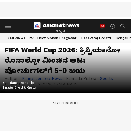
ಕನ್ನಡ
TRENDING :
RSS Chief Mohan Bhagawat
Basavaraj Horatti
Bengalur
FIFA World Cup 2026: ಕ್ರಿಸ್ಟಿಯಾನೋ
ರೊನಾಲ್ಡೋ ಮಿಂಚಿನ ಆಟ;
ಪೋರ್ಚುಗಲ್‌ಗೆ 5-0 ಜಯ
Author :
Kannadaprabha News
|
Kannada Prabha
|
Sports
Cristiano Ronaldo
Published :
Jun 25 2026, 07:49 AM IST
Image Credit:
Getty