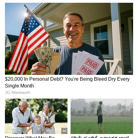
ಹೇಳಿಕೊಂಡಿದ್ದಾರೆ.
ನಾಕೌಟ್‌ ರೇಸ್‌ನಲ್ಲಿ ಉಳಿದ ಕ್ರೊವೇಷಿಯಾ
ಟೊರೊಂಟೊ: ಜೊಸಿಪ್‌ ಸ್ಟ್ಯಾನಿಸಿಚ್‌ 54ನೇ ನಿಮಿಷದಲ್ಲಿ
ಬಾರಿಸಿದ ಗೋಲಿನ ನೆರವಿನಿಂದ ಪನಾಮ ವಿರುದ್ಧ 1-0
ಗೋಲಿನ ಜಯ ಸಾಧಿಸಿದ ಕ್ರೊವೇಷಿಯಾ, ನಾಕೌಟ್‌
ಹಂತಕ್ಕೇರುವ ಆಸೆಯನ್ನು ಜೀವಂತವಾಗಿರಿಸಿಕೊಂಡಿದೆ.