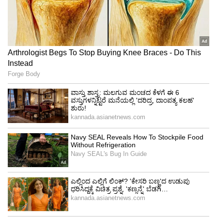
ಕಾಂಗೋಗೆ ‘ಜೀವಂತ ಪ್ರತಿಮೆ’ಯ ಬೆಂಬಲ!
ಕಾಂಗೋ-ಕೊಲೊಂಬಿಯಾ ಪಂದ್ಯದಲ್ಲಿ ಫುಟ್ಬಾಲಿಗರಿಗಿಂತ
ಹೆಚ್ಚು ಗಮನ ಸೆಳೆದಿದ್ದು ಪ್ರೇಕ್ಷಕರ ಸ್ಟ್ಯಾಂಡ್‌ನಲ್ಲಿದ್ದ ಮೈಕಲ್‌
ಎನ್‌ಕುಕಾ ಎನ್ನುವ ಅಭಿಮಾನಿ. ಇವರು ಕಾಂಗೋ
ದೇಶದವರು. ಪಂದ್ಯ ಶುರುವಾದಾಗಿನಿಂದ ಮುಗಿಯುವ ವರೆಗೂ
ಪ್ರತಿಮೆಯಂತೆ, ಚೂರೂ ಅಲುಗಾಡದೆ ನಿಂತಿದ್ದರು. ಮೈಕಲ್‌
ಜೀವಂತ ಪ್ರತಿಮೆ ಎಂದೇ ಖ್ಯಾತಿ ಪಡೆದಿರುವ ವ್ಯಕ್ತಿ. ಕಾಂಗೋ
ದೇಶದ ಪ್ರಥಮ ಪ್ರಧಾನಿಯಾಗಿದ್ದ ಪ್ಯಾಟ್ರೈಸ್‌ ಲುಮುಂಬಾ
ಅವರ ನೆನಪಿನಲ್ಲಿ, ಪ್ರತಿಮೆಯಂತೆ ನಿಲ್ಲುವುದಾಗಿ ಮೈಕಲ್‌