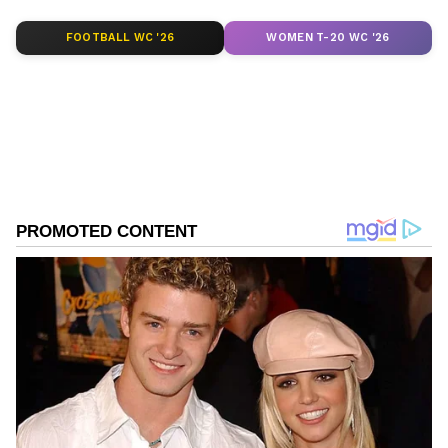
ಎಲ್ಲಾ ಅಪ್‌ಡೇಟ್ ಗಳನ್ನು ಪಡೆಯಿರಿ.
FOOTBALL WC '26
WOMEN T-20 WC '26
ABOUT THE AUTHOR
Kannadaprabha News
KN
1967ರ ನವೆಂಬರ್ 4ರಂದು ಆರಂಭವಾದ ಕನ್ನಡಪ್ರಭ ಕನ್ನಡ
ಪತ್ರಿಕೋದ್ಯಮದಲ್ಲಿಯೇ ವಿಶೇಷ ಛಾಪು ಮೂಡಿಸಿದ ಕನ್ನಡ ದಿನ
ಪತ್ರಿಕೆ. ದೇಶ, ವಿದೇಶ, ವಾಣಿಜ್ಯ, ಕ್ರೀಡೆ, ಮನೋರಂಜನೆ ಸೇರಿ
ವೈವಿಧ್ಯಮಯ ಸುದ್ದಿಗಳ ಹೂರಣ ಹೊತ್ತು ತರುವ ಕನ್ನಡಪ್ರಭ,
ಕ್ರಿಸ್ಟಿಯಾನೊ ರೊನಾಲ್ಡೊ
ಕನ್ನಡಿಗರ ಅಸ್ಮಿತೆಯ ಸಂಕೇತ. ಸದಾ ಕರುನಾಡು, ನುಡಿ, ಸಂಸ್ಕೃತಿ
ಫುಟ್‌ಬಾಲ್
ಫಿಫಾ ವಿಶ್ವಕಪ್
ಪರ ಧ್ವನಿ ಎತ್ತುವ ಕನ್ನಡಪ್ರಭ ದಿನ ಪತ್ರಿಕೆಯಲ್ಲಿ ಪ್ರಕಟಗೊಳ್ಳುವ
ಸುದ್ದಿಗಳು ಸುವರ್ಣ ನ್ಯೂಸ್ ವೆಬ್‌ಸೈಟಲ್ಲೂ ಲಭ್ಯ.