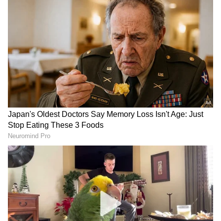
ಮೊದಲ ಗೆಲುವಿನ ಸಂಭ್ರಮ!
ಬೆಳಗ್ಗೆ ಬಿಲ್ಡಿಂಗ್ ಕೆಲಸ, ಮಧ್ಯಾಹ್ನ
FIFA World Cup 2026: ಮೆಸ್ಸಿ,
ಪೇಂಟಿಂಗ್, ರಾತ್ರಿ ಫುಟ್‌ಬಾಲ್;
ಎಂಬಾಪೆ, ಹಾಲ್ಯಾಂಡ್
FIFA World Cup 2026: ಮೆಸ್ಸಿ, ಎಂಬಾಪೆ,
ಇಂಗ್ಲೆಂಡ್ ಬೆವರಿಳಿಸಿದ Jonas
ಗೋಲಿನಬ್ಬರ! ಹೊಸ ದಾಖಲೆ
ಹಾಲ್ಯಾಂಡ್ ಗೋಲಿನಬ್ಬರ! ಹೊಸ ದಾಖಲೆ ಬರೆದ ಮೆಸ್ಸಿ
Adjetey ಯಶೋಗಾಥೆ!
ಬರೆದ ಮೆಸ್ಸಿ
FIFA World Cup 2026:
FIFA World Cup: 4 ಬಾರಿಯ
ಯಮಾಲ್‌ ಮಿಂಚು: ಸ್ಪೇನ್‌ಗೆ
ಚಾಂಪಿಯನ್ ಜರ್ಮನಿ ಮತ್ತೆ
ಮೊದಲ ಗೆಲುವಿನ ಸಂಭ್ರಮ!
ನಾಕೌಟ್‌ಗೆ ಲಗ್ಗೆ; ಟ್ರೋಫಿ ಮೇಲೆ
ಕಣ್ಣು