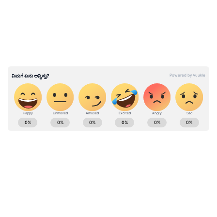
ಉತ್ತರಿಸಿದರು. 6ನೇ ನಿಮಿಷದಲ್ಲೇ ಖಾತೆ ತೆರೆದ ರೊನಾಲ್ಡೋ,
ಆರಂಭಿಕ ಮುನ್ನಡೆ ಒದಗಿಸಿದರು. 17ನೇ ನಿಮಿಷದಲ್ಲಿ ನ್ಯುನೊ
ಮೆಂಡೆಸ್‌ ಗೋಲು ಗಳಿಸಿದರೆ, 39ನೇ ನಿಮಿಷದಲ್ಲಿ
ರೊನಾಲ್ಡೋ 2ನೇ ಗೋಲು ಬಾರಿಸಿ, ಮೊದಲಾರ್ಧದ
ಮುಕ್ತಾಯಕ್ಕೆ ತಂಡ 3-0 ಮುನ್ನಡೆ ಕಾಯ್ದುಕೊಳ್ಳಲು
ನೆರವಾದರು.
ಕ್ರಿಕೆಟ್ ಮತ್ತು ಕ್ರೀಡಾ ಜಗತ್ತಿನ (
Sports News in
Kannada
) ಕ್ಷಣಕ್ಷಣದ ಕನ್ನಡ ಸುದ್ದಿ ಅಪ್ಡೇಟ್‌ಗಳಿಗಾಗಿ
ಏಷ್ಯಾನೆಟ್ ಸುವರ್ಣ ನ್ಯೂಸ್‌ ಫಾಲೋ ಮಾಡಿ.
IPL
Live
ಸೇರಿದಂತೆ ಟೀಂ ಇಂಡಿಯಾದ ಬ್ರೇಕಿಂಗ್ ಸುದ್ದಿ
(
Cricket News in Kannada
), ವಿಶೇಷ ವರದಿಗಳು
ಮತ್ತು ನೇರ ಪ್ರಸಾರಗಳೊಂದಿಗೆ ಸಂಪೂರ್ಣ ಮಾಹಿತಿ
ನಿಮ್ಮ ಒಂದೇ ಕ್ಲಿಕ್‌ನಲ್ಲಿ ಲಭ್ಯ. ಏಷ್ಯಾನೆಟ್ ಸುವರ್ಣ
ನ್ಯೂಸ್ ಅಧಿಕೃತ ಆ್ಯಪ್ ಡೌನ್‌ಲೋಡ್ ಮಾಡಿ ಹಾಗೂ