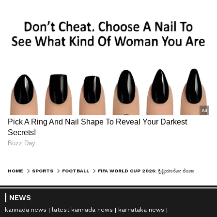
HOME
SPORTS
FOOTBALL
FIFA WORLD CUP 2026: ಕ್ರಿಸ್ಟಿಯಾನೋ ರೊನಾಲ್ಡೋ ಮಿಂಚಿನ ಆಟ; ಪೋರ್ಚುಗಲ್‌ಗೆ 5-0 ಜಯ
NEWS
kannada news
latest kannada news
karnataka news