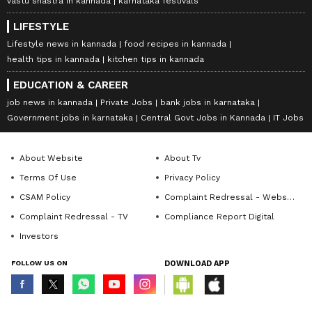
vastu shastra in kannada
karnataka festivals
LIFESTYLE
Lifestyle news in kannada
food recipes in kannada
health tips in kannada
kitchen tips in kannada
EDUCATION & CAREER
job news in kannada
Private Jobs
bank jobs in karnataka
Government jobs in karnataka
Central Govt Jobs in Kannada
IT Jobs
About Website
About Tv
Terms Of Use
Privacy Policy
CSAM Policy
Complaint Redressal - Website
Complaint Redressal - TV
Compliance Report Digital
Investors
FOLLOW US ON
DOWNLOAD APP