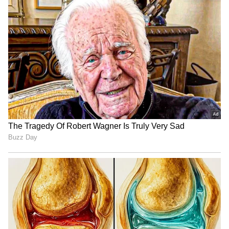
ಬಾರಿಸಿದ್ದಾರೆ.
ಕಾಂಗೋ ವಿರುದ್ಧ ಗೆದ್ದ ಕೊಲೊಂಬಿಯಾ
ಗ್ವಾಡಲಜರಾ (ಮೆಕ್ಸಿಕೋ): ಡೇನಿಯಲ್‌ ಮುನೊಜ್‌ ಬಾರಿಸಿದ
ಏಕೈಕ ಗೋಲು, ಕಾಂಗೋ ವಿರುದ್ಧ ಕೊಲೊಂಬಿಯಾ 1-0
ಅಂತರದಲ್ಲಿ ಗೆದ್ದು ನಾಕೌಟ್‌ ಹಂತಕ್ಕೇರುವ ಆಸೆಯನ್ನು
ಜೀವಂತವಾಗಿರಿಸಿಕೊಳ್ಳಲು ನೆರವಾಯಿತು. ಪಂದ್ಯದ 76ನೇ
ನಿಮಿಷದಲ್ಲಿ ಮುನೊಜ್‌ ಗೋಲು ದಾಖಲಿಸಿದರು.