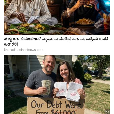
ಕೊನೆಯಲ್ಲಿ ಈ ಮಳೆಯು ತುಂಬಾ ಹುಚ್ಚು ಮತ್ತು ವಿಶೇಷವಾಗಿ
ಕರಾವಳಿ ಪ್ರದೇಶಗಳಲ್ಲಿ ಹಾನಿಯನ್ನುಂಟುಮಾಡುತ್ತದೆ. ಜುಲೈ
15 ಮತ್ತು 19 ರ ನಡುವೆ, ಕೊಂಕಣ, ಮುಂಬೈ, ಗೋವಾ
ರಾಜ್ಯವೂ ಮಳೆಯಿಂದ ಹಾನಿಯನ್ನು ಅನುಭವಿಸಬಹುದು.
LATEST VIDEOS
ಜ್ಯೋತಿಷ್ಯಶಾಸ್ತ್ರದ ಪ್ರಕಾರ, ರವಿಯು ಪ್ರತಿ ನಕ್ಷತ್ರದಲ್ಲಿ 13
"ರಾಜಕೀಯ ಬೇಡ, ಸಿನಿಮಾನೇ ಪ್ರಾಣ":
ದಿನಗಳನ್ನು ಕಳೆಯುತ್ತಾನೆ, ಮಳೆಯ ನಕ್ಷತ್ರಗಳ ಮೂಲಕ
ಕನಕೋತ್ಸವದಲ್ಲಿ ರಿಷಬ್ ಶೆಟ್ಟಿ | Rishab
ಆರ್ದ್ರಾದಿಂದ ಚಿತ್ರಕ್ಕೆ ಪ್ರಯಾಣಿಸುತ್ತಾನೆ. ಜುಲೈ 19 ರಂದು
Shetty speech | Suvarna News
ರವಿಯು ಪುಷ್ಯ ನಕ್ಷತ್ರವನ್ನು ಪ್ರವೇಶಿಸಿದಾಗ ರವಿಯ
ವಾಹನವು ಕಪ್ಪೆಯಾಗಿರುತ್ತದೆ. ಕಪ್ಪೆ ಮೂಲತಃ ಮಳೆಗಾಲದಲ್ಲಿ
ಶೇ.50 ರಿಂದ ಶೇ.18 ಕ್ಕೆ TAX ಇಳಿಕೆ: ಮೋದಿ-
ಹೆಚ್ಚು ಕಾಣುವ ಪ್ರಾಣಿ, ಆದ್ದರಿಂದ ಈ ವಾಹನವನ್ನು
ಟ್ರಂಪ್ ಐತಿಹಾಸಿಕ ಒಪ್ಪಂದ | India US
ಮಳೆಗಾಲಕ್ಕೂ ಪ್ರಮುಖವೆಂದು ಪರಿಗಣಿಸಲಾಗಿದೆ. ರವಿಯ
Trade Deal | Party Rounds
ನಕ್ಷತ್ರ ಬದಲಾದ ತಕ್ಷಣ ಹಲವೆಡೆ ಚಂಡಮಾರುತದಂತಹ
ಮಳೆಯಾಗಬಹುದು.