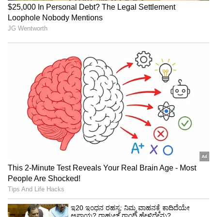
100 ವರ್ಷಗಳ ನಂತರ ಒಟ್ಟಿಗೆ ಬುಧಾದಿತ್ಯ ಮತ್ತು
ಶುಕ್ರಾದಿತ್ಯ ರಾಜಯೋಗ 3 ರಾಶಿಯವರಿಗೆ ಅದೃಷ್ಟ