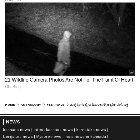
HOME
ASTROLOGY
FESTIVALS
ಜುಲೈ ತಿಂಗಳಲ್ಲಿ ಈ ದಿನಾಂಕದಲ್ಲಿ ಅತ್ಯಧಿಕ ಮಳೆ, ನಕ್ಷತ್ರದ ಪ್ರಕಾರ ಜುಲೈ 31 ರವರೆಗೆ ಹವಾಮಾನ ಹೀಗೆ ಇದೆ
NEWS
kannada news
latest kannada news
karnataka news
bengaluru news
Mysore news
india news in kannada