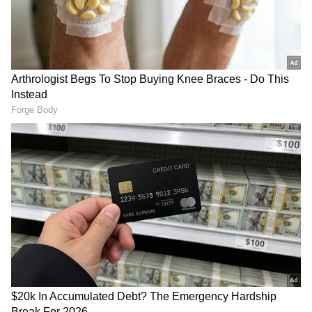
DOWNLOAD APP
RECOMMENDED STORIES
ಆರ್ದ್ರಾ ನಕ್ಷತ್ರದಲ್ಲಿ ಬುಧನ
ಜೂನ್ 19 ರಿಂದ ವೃಷಭ ರಾಶಿ
ಸಂಚಾರ, ಮೇಷ ರಾಶಿ
ಸೇರಿದಂತೆ ಈ 5 ರಾಶಿಚಕ್ರ ಚಿಹ್ನೆಗಳ
ಒಳಗೊಂಡಂತೆ 5 ರಾಶಿ ಅದೃಷ್ಟದ
ಒತ್ತಡ ಹೆಚ್ಚಾಗುತ್ತದೆ ಮತ್ತು ವಜ್ರ
ಬೀಗಗಳನ್ನು ತೆರೆಯುತ್ತದೆ, ಈಗ
ಯೋಗದ ಅಶುಭ