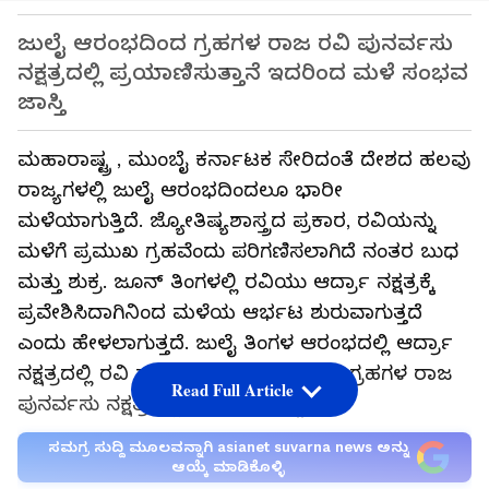
ಜುಲೈ ಆರಂಭದಿಂದ ಗ್ರಹಗಳ ರಾಜ ರವಿ ಪುನರ್ವಸು
ನಕ್ಷತ್ರದಲ್ಲಿ ಪ್ರಯಾಣಿಸುತ್ತಾನೆ ಇದರಿಂದ ಮಳೆ ಸಂಭವ
ಜಾಸ್ತಿ
ಮಹಾರಾಷ್ಟ್ರ , ಮುಂಬೈ ಕರ್ನಾಟಕ ಸೇರಿದಂತೆ ದೇಶದ ಹಲವು
ರಾಜ್ಯಗಳಲ್ಲಿ ಜುಲೈ ಆರಂಭದಿಂದಲೂ ಭಾರೀ
ಮಳೆಯಾಗುತ್ತಿದೆ. ಜ್ಯೋತಿಷ್ಯಶಾಸ್ತ್ರದ ಪ್ರಕಾರ, ರವಿಯನ್ನು
ಮಳೆಗೆ ಪ್ರಮುಖ ಗ್ರಹವೆಂದು ಪರಿಗಣಿಸಲಾಗಿದೆ ನಂತರ ಬುಧ
ಮತ್ತು ಶುಕ್ರ. ಜೂನ್ ತಿಂಗಳಲ್ಲಿ ರವಿಯು ಆರ್ದ್ರಾ ನಕ್ಷತ್ರಕ್ಕೆ
ಪ್ರವೇಶಿಸಿದಾಗಿನಿಂದ ಮಳೆಯ ಆರ್ಭಟ ಶುರುವಾಗುತ್ತದೆ
ಎಂದು ಹೇಳಲಾಗುತ್ತದೆ. ಜುಲೈ ತಿಂಗಳ ಆರಂಭದಲ್ಲಿ ಆರ್ದ್ರಾ
ನಕ್ಷತ್ರದಲ್ಲಿ ರವಿ ವಾಸ ಮುಗಿದು ಈಗ ಪ್ರಸ್ತುತ ಗ್ರಹಗಳ ರಾಜ
Read Full Article
ಪುನರ್ವಸು ನಕ್ಷತ್ರದಲ್ಲಿ ಸಂಚರಿಸುತ್ತಿದ್ದಾನೆ.
ಸಮಗ್ರ ಸುದ್ದಿ ಮೂಲವನ್ನಾಗಿ asianet suvarna news ಅನ್ನು
ಆಯ್ಕೆ ಮಾಡಿಕೊಳ್ಳಿ