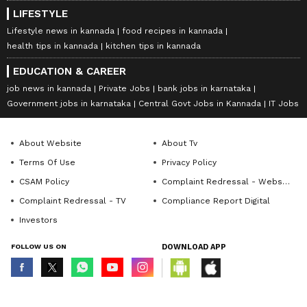
LIFESTYLE
Lifestyle news in kannada
food recipes in kannada
health tips in kannada
kitchen tips in kannada
EDUCATION & CAREER
job news in kannada
Private Jobs
bank jobs in karnataka
Government jobs in karnataka
Central Govt Jobs in Kannada
IT Jobs
About Website
About Tv
Terms Of Use
Privacy Policy
CSAM Policy
Complaint Redressal - Website
Complaint Redressal - TV
Compliance Report Digital
Investors
FOLLOW US ON
DOWNLOAD APP
© Copyright 2026 Asianxt Digital Technologies Private Limited (Formerly
known as Asianet News Media & Entertainment Private Limited) | All Rights