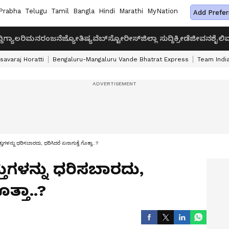
Prabha
Telugu
Tamil
Bangla
Hindi
Marathi
MyNation
Add Prefer
ದಿ
ಗ್ಯಾಲರಿ
ಮನರಂಜನೆ
ಜ್ಯೋತಿಷ್ಯ
ವೆಬ್‌ಸ್ಟೋರೀಸ್
ಜಿಲ್ಲಾ ಸುದ್ದಿ
ಕ್ರೀಡೆ
ಜೀವನಶೈಲಿ
ವ
savaraj Horatti
Bengaluru-Mangaluru Vande Bhatrat Express
Team India
ಳನ್ನು ಧರಿಸಬಾರದು, ಧರಿಸಿದರೆ ಏನಾಗುತ್ತೆ ಗೊತ್ತಾ..?
ುಗಳನ್ನು ಧರಿಸಬಾರದು,
ತ್ತಾ..?