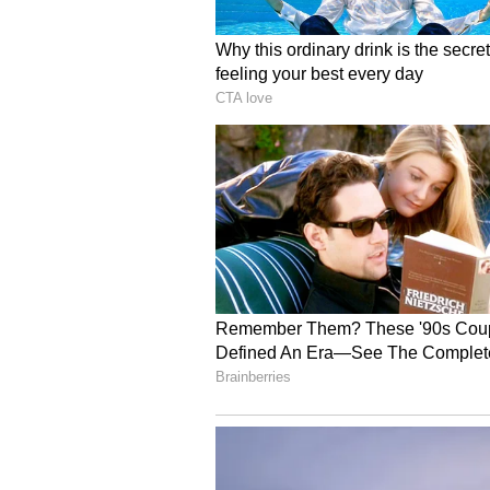
ರಾಶಿ ಲಗ್ನದಲ್ಲಿ, ಚಂದ್ರನನ್ನು ಆರನೇ ಮನೆ
ಮುತ್ತುಗಳನ್ನು ಧರಿಸುವುದರಿಂದ ನಿಮ್ಮ ಶ
ಪ್ರಕರಣಗಳಲ್ಲಿ ವೈಫಲ್ಯಕ್ಕೆ ಕಾರಣವಾಗಬಹುದ
ಚಿತ್ರಾ ನಕ್ಷತ್ರದಲ್ಲಿ ಮಂಗಳ ಸಂಚಾರ, 
ಯಶಸ್ಸು
ಇದನ್ನು ನೆನಪಿನಲ್ಲಿಡಿ
ಜ್ಯೋತಿಷ್ಯಶಾಸ್ತ್ರದ ಪ್ರಕಾರ, ನಿಮ್ಮ ಜಾತಕದಲ್
ಧರಿಸುವುದನ್ನು ತಪ್ಪಿಸಬೇಕು. ಅಥವಾ ಚಂದ್ರನ