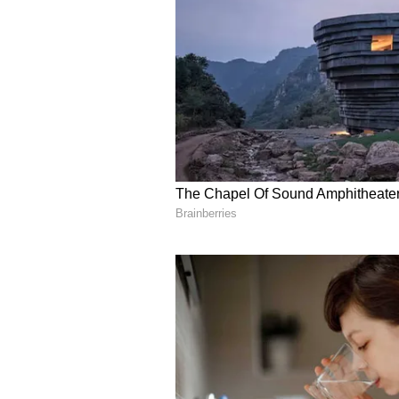
ಧರಿಸುವುದನ್ನು ತಪ್ಪಿಸಬೇಕು. ಏಕೆಂದರೆ ಇ