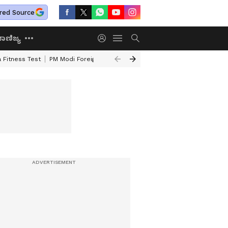
red Source
ಾಣಿಜ್ಯ
 Fitness Test
PM Modi Foreign Travel Expenditure
Valmiki Corporatio