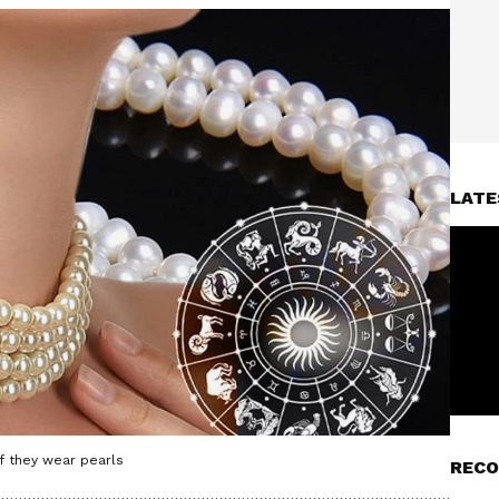
LATE
if they wear pearls
RECO