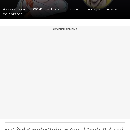
Basava Jayanti 2020-Know the significance of the day and how is it
celebrated