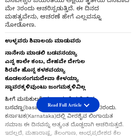
ಬಸವೇಶ್ವರ ಜಯಂತಿಯು ಅಕ್ಷಯ ತೃತೀಯ ದಿನವಾದ
ಮೇ 3ರಂದು ಆಚರಿಸ್ಪಡುತ್ತಿದೆ. ಈ ದಿನದ
ಮಹತ್ವವೇನು, ಆಚರಣೆ ಹೇಗೆ ಎಲ್ಲವನ್ನೂ
ನೋಡೋಣ.
ಉಳ್ಳವರು ಶಿವಾಲಯ ಮಾಡುವರು
ನಾನೇನು ಮಾಡಲಿ ಬಡವನಯ್ಯಾ
ಎನ್ನ ಕಾಲೇ ಕಂಬ, ದೇಹವೇ ದೇಗುಲ
ಶಿರವೇ ಹೊನ್ನ ಕಳಶವಯ್ಯಾ
ಕೂಡಲಸಂಗಮದೇವಾ ಕೇಳಯ್ಯಾ
ಸ್ಥಾವರಕ್ಕಳಿವುಂಟು ಜಂಗಮಕ್ಕಳಿವಿಲ್ಲ
ಹೀಗೆ ಮನುಕುಲಕ್ಕೆ ಮಹಾ ಸಂದೇಶ ನೀಡಿದ
Read Full Article
ಬಸವಣ್ಣ(basavanna)ನವರ ಜಯಂತಿ ಮೇ 3ರಂದು.
ಕರ್ನಾಟಕ(Karnataka)ದಲ್ಲಿ ವೀರಶೈವ ಲಿಂಗಾಯತ
ಸಮಾಜ ಈ ದಿನವನ್ನು ಅತ್ಯಂತ ದೊಡ್ಡದಾಗಿ ಆಚರಿಸುತ್ತದೆ.
ಇದಲ್ಲದೆ, ಮಹಾರಾಷ್ಟ್ರ, ತೆಲಂಗಾಣ, ಆಂಧ್ರಪ್ರದೇಶದ ಕೆಲ