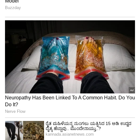
ಅಕ್ಷಯ ತೃತೀಯದಂದೇ ಆಚರಣೆ ಏಕೆ?
ಬಸವ ಜಯಂತಿಯಂದು ಕರ್ನಾಟಕದಲ್ಲಿ ಸಾರ್ವಜನಿಕ ರಜೆ
ನೀಡಲಾಗುತ್ತದೆ. ಪ್ರತಿ ವರ್ಷವೂ ಅಕ್ಷಯ ತೃತೀಯ(Akshaya
Tritiya)ದಂದೇ ಬಸವ ಜಯಂತಿ(Basava Jayanti)ಯೂ
ಬರುತ್ತದೆ. ಆದರೆ, ಬಸವಣ್ಣನವರು ಯಾವಾಗ ಜನಿಸಿದರೆಂಬ
ಉಲ್ಲೇಖ ಎಲ್ಲಿಯೂ ಇಲ್ಲ. ಆದರೂ ಅಕ್ಷಯ ತೃತೀಯದಂದೇ
ಬಸವ ಜಯಂತಿ ಆಚರಿಸುವುದರ ಹಿನ್ನೆಲೆ ಇಲ್ಲಿದೆ.
ಕರ್ನಾಟಕದ ಗಾಂಧಿಯಂದು ಪ್ರಸಿದ್ಧರಾದ ಹರ್ಡೇಕರ
ಮಂಜಪ್ಪನವರು 1913ರಲ್ಲಿ ಸಾರ್ವಜನಿಕವಾಗಿ ಬಸವ
ಜಯಂತಿಯ ಆಚರಣೆ ಶುರು ಮಾಡಲು ನಿಶ್ಚಯಿಸಿದರು.
ವೀರಶೈವ, ಲಿಂಗಾಯತ ಸಮಾಜದ ಸಂಘಟನೆಗಾಗಿ ಬಸವ