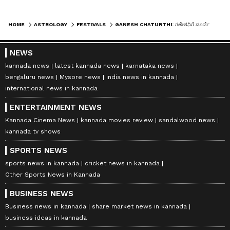
HOME
ASTROLOGY
FESTIVALS
GANESH CHATURTHI: ಗಣೇಶನಿಗೆ ದೂರ್ವೆ ಬೇಕು, ತುಳಸಿ ಇಡಬಾರದು!
NEWS
kannada news
latest kannada news
karnataka news
bengaluru news
Mysore news
india news in kannada
international news in kannada
ENTERTAINMENT NEWS
Kannada Cinema News
kannada movies review
sandalwood news
kannada tv shows
SPORTS NEWS
sports news in kannada
cricket news in kannada
Other Sports News in Kannada
BUSINESS NEWS
Business news in kannada
share market news in kannada
business ideas in kannada