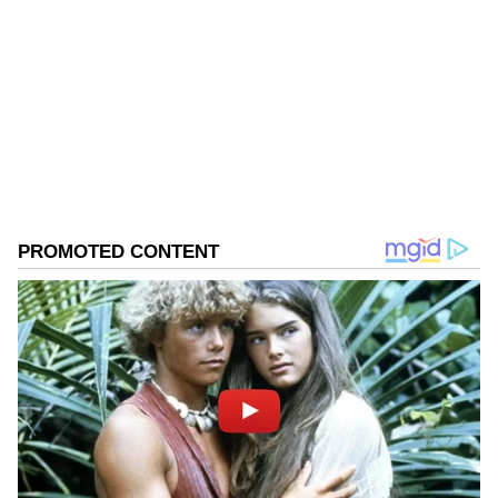
SN
Ganesha Chaturthi 2023: ಗಣೇಶ ಹಬ್ಬದ
ಹಬ್ಬ
ಅಕ್ಕಿ
ಮಂಗಳಕರ ಸಮಯ, ಸರಿಯಾದ ದಿನಾಂಕ ತಿಳಿಯಿರಿ