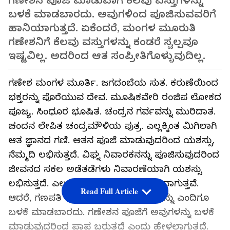
ಗಣೇಶನ ಪೂಜೆ ಮಾಡುವಾಗ ಕೆಲವು ವಸ್ತುಗಳನ್ನು
ಬಳಕೆ ಮಾಡಬಾರದು. ಅವುಗಳಿಂದ ಪೂಜಿಸುವವರಿಗೆ
ಹಾನಿಯಾಗುತ್ತದೆ. ಏಕೆಂದರೆ, ಮಂಗಳ ಮೂರುತಿ
ಗಣೇಶನಿಗೆ ಕೆಲವು ವಸ್ತುಗಳನ್ನು ಕಂಡರೆ ಸ್ವಲ್ಪವೂ
ಇಷ್ಟವಿಲ್ಲ. ಅದರಿಂದ ಆತ ಸಂಪ್ರೀತಿಗೊಳ್ಳುವುದಿಲ್ಲ.
ಗಣೇಶ ಮಂಗಳ ಮೂರ್ತಿ. ಜಗದಂಬೆಯ ಸುತ. ಕರುಣೆಯಿಂದ
ಭಕ್ತರನ್ನು ಪೊರೆಯುವ ದೇವ. ಮೂಷಿಕವೇರಿ ರಂಜಿಪ ಲೋಕದ
ಪೂಜ್ಯ. ಸಿಂಧೂರ ಭೂಷಿತ. ಚಂದ್ರನ ಗರ್ವವನ್ನು ಮುರಿದಾತ.
ಚಂದನ ಲೇಪಿತ ಚಂದ್ರಮೌಳಿಯ ಪುತ್ರ. ಎಲ್ಲಕ್ಕಿಂತ ಮಿಗಿಲಾಗಿ
ಆತ ಜ್ಞಾನದ ಗಣಿ. ಆತನ ಪೂಜೆ ಮಾಡುವುದರಿಂದ ಯಶಸ್ಸು,
ನೆಮ್ಮದಿ ಲಭಿಸುತ್ತದೆ. ವಿಘ್ನ ನಿವಾರಕನನ್ನು ಪೂಜಿಸುವುದರಿಂದ
ಜೀವನದ ಸಕಲ ಅಡೆತಡೆಗಳು ನಿವಾರಣೆಯಾಗಿ ಯಶಸ್ಸು
ಲಭಿಸುತ್ತದೆ. ಎಲ್ಲ ರೀತಿಯ ವಿಘ್ನಗಳೂ ದೂರವಾಗುತ್ತವೆ.
Read Full Article
ಆದರೆ, ಗಣಪತಿ ಪೂಜೆಯಲ್ಲಿ ಕೆಲವು ವಸ್ತುಗಳನ್ನು ಎಂದಿಗೂ
ಬಳಕೆ ಮಾಡಬಾರದು. ಗಣೇಶನ ಪೂಜೆಗೆ ಅವುಗಳನ್ನು ಬಳಕೆ
ಮಾಡುವುದರಿಂದ ಪಾಪ ಬರುತ್ತದೆ ಎಂದು ಹೇಳಲಾಗುತ್ತದೆ.