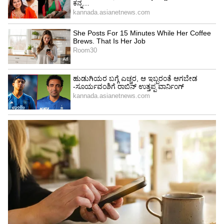
ತುಳಸಿಯನ್ನಿಡಬಾರದು
ಗಣೇಶನ ಪೂಜೆಗೆ ಎಂದಿಗೂ ತುಳಸಿಯನ್ನು (Tulsi)
ಇಡಬಾರದು. ಪೌರಾಣಿಕ ಕತೆಯ (Story) ಪ್ರಕಾರ, ತುಳಸಿ
ಮತ್ತು ಗಣೇಶರ ಮದುವೆ (Marriage) ಪ್ರಸ್ತಾಪ ಬಂದಾಗ,
ಅದನ್ನು ಗಣೇಶ ತಿರಸ್ಕರಿಸಿದ್ದ. ಆಗ ತುಳಸಿ ಕೋಪದಿಂದ
ಆತನಿಗೆ ಎರಡು ಮದುವೆಯಾಗುವಂತೆ ಶಾಪ ಇತ್ತಿದ್ದಳು.
ಹೀಗಾಗಿ, ಚತುರ್ಥಿ ಹಬ್ಬದಲ್ಲಿ ತುಳಸಿಯನ್ನು ಬಳಕೆ
ಮಾಡುವುದು ಸಲ್ಲದು.