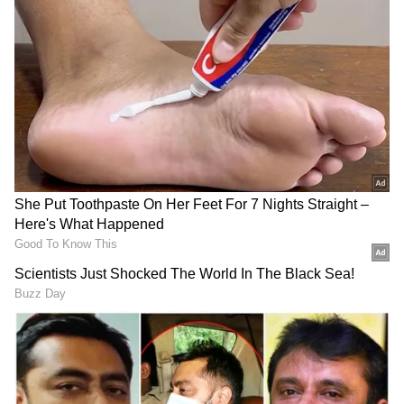
RECOMMENDED STORIES
ಬಿಳಿಯ ಹೂವು (White Flower)
ಗಣೇಶ ದೇವರಿಗೆ ಬಿಳಿಯ ಹೂವುಗಳೆಂದರೆ ಆಗಿಬರುವುದಿಲ್ಲ.
ಆತ ಎಂದಿಗೂ ಕೆಂಪು (Red) ಹೂವಿಗೆ ಮನಸೋಲುತ್ತಾನೆ.
ಬಿಳಿಯ ಹೂವುಗಳೆಂದರೆ ಆತನಿಗೆ ಇಷ್ಟವಿಲ್ಲ. ಕೆಂಪು
ದಾಸವಾಳ, ಕೆಂಪು ಕಣಗಿಲೆ ಹೂವುಗಳಿಂದ ಪೂಜಿಸುವುದು
ಶ್ರೇಯಸ್ಕರ.
ಆಶ್ಲೇಷದಿಂದ ಮಘಾ ನಕ್ಷತ್ರಕ್ಕೆ
ಬುಧನಿಂದ ಕುಬೇರ-ವಿದ್ಯಾ
ಸೂರ್ಯನ ಶಿಫ್ಟ್: ಈ 5 ರಾಶಿಗಳಿಗೆ
ಯೋಗ, ಈ ದಿನಾಂಕದಂದು
ದುಡ್ಡಿನ ಸುರಿಮಳೆ
ಜನಿಸಿದವರಿಗೆ ರಾಜಮನೆತನದ
ಬಾಡಿದ (Dry) ಹೂವುಗಳು
ಜೀವನ
ದೇವರಿಗೆ ಎಂದಿಗೂ ಬಾಡಿದ ಹೂವುಗಳನ್ನಿಟ್ಟು
ಪೂಜಿಸಬಾರದು. ಬಾಡಿದ ಹೂವುಗಳಿಂದ ಗಣೇಶನ ಅರ್ಚನೆ
ಮಾಡಬೇಡಿ. ಬಾಡಿದ ಹೂವುಗಳನ್ನು ಬಳಕೆ ಮಾಡುವುದರಿಂದ
ಮನೆಯಲ್ಲಿ ದಾರಿದ್ರ್ಯ (Poor) ವಾಸ ಮಾಡುತ್ತದೆ
ಎನ್ನಲಾಗುತ್ತದೆ. ಹಬ್ಬಕ್ಕೆಂದು ಎರಡು ದಿನ ಮುನ್ನವೇ