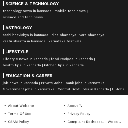
SCIENCE & TECHNOLOGY
technology news in kannada
mobile tech news
science and tech news
ASTROLOGY
rashi bhavishya in kannada
dina bhavishya
vara bhavishya
vastu shastra in kannada
karnataka festivals
LIFESTYLE
Lifestyle news in kannada
food recipes in kannada
health tips in kannada
kitchen tips in kannada
EDUCATION & CAREER
job news in kannada
Private Jobs
bank jobs in karnataka
Government jobs in karnataka
Central Govt Jobs in Kannada
IT Jobs
About Website
About Tv
Terms Of Use
Privacy Policy
CSAM Policy
Complaint Redressal - Website