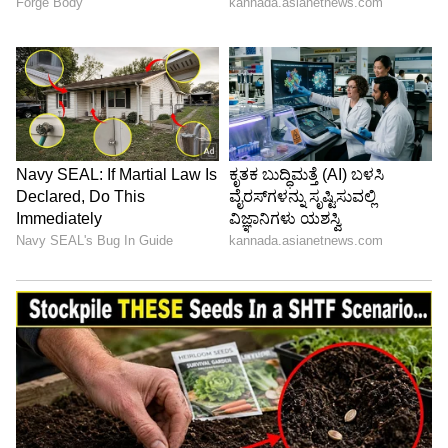
ನೀವು ಮಾಡುತ್ತಿದ್ದ ಯೋಜನೆಗಳನ್ನು ಕಾರ್ಯಗತಗೊಳಿಸಲು
ಇಂದು ಸರಿಯಾದ ಸಮಯ. ರಾಜಕೀಯ ಕ್ಷೇತ್ರದಲ್ಲಿ ನಿಮ್ಮ
ಸಂಪರ್ಕಗಳು ಕೆಲವು ಪ್ರಮುಖ ವ್ಯಕ್ತಿಗಳೊಂದಿಗೆ ಇರುತ್ತದೆ.
ಸಣ್ಣ ವಿಷಯಕ್ಕೆ ಹತ್ತಿರದ ಸಂಬಂಧಿಯೊಂದಿಗೆ ವಿವಾದ
ಉಂಟಾಗಬಹುದು. ಸ್ವಲ್ಪ ತಿಳುವಳಿಕೆಯಿಂದ, ಸಂಬಂಧವನ್ನು
ಸರಿಪಡಿಸಬಹುದು. ಒತ್ತಡ ದೂರವಾಗುತ್ತದೆ. ಪತಿ-ಪತ್ನಿಯರ
ನಡುವೆ ವೈಚಾರಿಕ ಭಿನ್ನಾಭಿಪ್ರಾಯ ಉಂಟಾಗಬಹುದು.