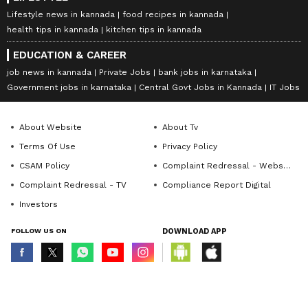
Lifestyle news in kannada
food recipes in kannada
health tips in kannada
kitchen tips in kannada
EDUCATION & CAREER
job news in kannada
Private Jobs
bank jobs in karnataka
Government jobs in karnataka
Central Govt Jobs in Kannada
IT Jobs
About Website
About Tv
Terms Of Use
Privacy Policy
CSAM Policy
Complaint Redressal - Website
Complaint Redressal - TV
Compliance Report Digital
Investors
FOLLOW US ON
DOWNLOAD APP
© Copyright 2026 Asianxt Digital Technologies Private Limited (Formerly
known as Asianet News Media & Entertainment Private Limited) | All Rights
Reserved