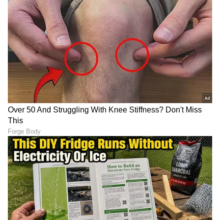
ಯೋಜನೆಗಳ ಲಾಭ ಪಡೆಯಬಹುದು. ಕೆಲಸದ ಸ್ಥಳದಲ್ಲಿ ಎಲ್ಲ
ಚಟುವಟಿಕೆಗಳಲ್ಲಿ ನಿಮ್ಮ ಉಪಸ್ಥಿತಿಯ ಅಗತ್ಯವಿರುತ್ತದೆ.
ದಾಂಪತ್ಯದಲ್ಲಿ ಅಹಂಕಾರ ಬರಲು ಬಿಡಬೇಡಿ.