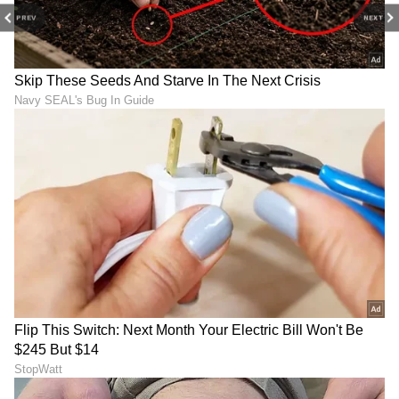
PREV
NEXT
ವ್ಯಾಪಾರದಲ್ಲಿ ನಷ್ಟವೇ? ಲಾಲ್ ಕಿತಾಬ್‌ನ ಈ
ಪರಿಹಾರಗಳನ್ನು ಪಾಲಿಸಿ..
ಸಂಖ್ಯೆ 9 (ಯಾವುದೇ ತಿಂಗಳ 9, 18 ಮತ್ತು 27 ರಂದು
ಜನಿಸಿದ ಜನರು)
ನೀವು ಸಾಮಾಜಿಕವಾಗಿ ಮತ್ತು ವೃತ್ತಿಪರವಾಗಿ ಮೇಲುಗೈ
ಸಾಧಿಸುವಿರಿ. ಪಿತ್ರಾರ್ಜಿತ ಆಸ್ತಿಗೆ ಸಂಬಂಧಿಸಿದ ಸಮಸ್ಯೆ
ಇದ್ದರೆ, ಅದನ್ನು ಇಂದು ಪರಿಹರಿಸಬಹುದು. ಹಣಕಾಸಿನ
ಪರಿಸ್ಥಿತಿಯು ಉತ್ತಮವಾಗಿರುತ್ತದೆ. ಶಾಪಿಂಗ್‌ನಲ್ಲಿ
ವಂಚನೆಗೊಳಗಾಗಬಹುದು. ನಿಮ್ಮ ಯೋಜನೆಗಳನ್ನು
ರಹಸ್ಯವಾಗಿಡಿ. ಏಕೆಂದರೆ ನಿಮ್ಮ ಹತ್ತಿರದ ಸದಸ್ಯರು ನಿಮ್ಮ