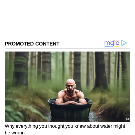
ನಿರ್ಲಕ್ಷದಿಂದ ಹಿಂದುಳಿವ ಕೆಲಸಗಳು. ಇಇತರರನ್ನು ದೂಷಿಸುವ
ಬದಲು, ನಿಮ್ಮ ಸ್ವಂತ ಕೆಲಸದ ಮೇಲೆ ಕೇಂದ್ರೀಕರಿಸಿ.
ಇಎಸ್‌ಐಗೆ ಸಂಬಂಧಿಸಿದ ಪೇಪರ್‌ಗಳು ಮತ್ತು ಫೈಲ್‌ಗಳನ್ನು
ವ್ಯವಸ್ಥಿತವಾಗಿ ಇರಿಸಿ. ಕೌಟುಂಬಿಕ ಸಮಸ್ಯೆಗಳಿಗೆ
ಸಂಬಂಧಿಸಿದಂತೆ ಪತಿ-ಪತ್ನಿಯರ ನಡುವೆ
ಭಿನ್ನಾಭಿಪ್ರಾಯಗಳಿರಬಹುದು. ಅತಿಯಾದ ಕೆಲಸವು ದೈಹಿಕ
ಮತ್ತು ಮಾನಸಿಕ ಆಯಾಸವನ್ನು ಉಂಟುಮಾಡುತ್ತದೆ.
DOWNLOAD APP