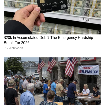
ಹೊಂದಬಹುದು. ಗ್ಯಾಸ್ ಮತ್ತು ಮಲಬದ್ಧತೆಯ ಸಮಸ್ಯೆ
ತಪ್ಪಿಸಲು, ಆಹಾರ ಮತ್ತು ದಿನಚರಿಯನ್ನು ಕ್ರಮವಾಗಿ
ಇರಿಸಿಕೊಳ್ಳಿ.