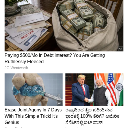
ದಿನದ ಹೆಚ್ಚಿನ ಸಮಯವನ್ನು ಸ್ನೇಹಿತರೊಂದಿಗೆ ಸುತ್ತಾಡುವುದು
ಮತ್ತು ಮೋಜು ಮಾಡುವುದರಲ್ಲಿ ಕಳೆಯುವಿರಿ. ಕೋಪ
ನಿಯಂತ್ರಿಸುವುದು ಮುಖ್ಯ. ಕೆಲವೊಮ್ಮೆ ನಿಮ್ಮ
ಹಸ್ತಕ್ಷೇಪದಿಂದಾಗಿ ಮನೆಯ ಸದಸ್ಯರು
ಅಸಮಾಧಾನಗೊಳ್ಳುತ್ತಾರೆ. ಹೆಚ್ಚಿನ ವೆಚ್ಚದ ಕಾರಣ ಕೈಗಳು
ಸ್ವಲ್ಪ ಬಿಗಿಯಾಗಿರಬಹುದು. ಉನ್ನತ ಅಧಿಕಾರಿಗಳು ಮತ್ತು
ಗೌರವಾನ್ವಿತ ಜನರೊಂದಿಗೆ ಸಂಬಂಧ ಕಾಪಾಡಿಕೊಳ್ಳುವುದು
ನಿಮ್ಮ ವ್ಯವಹಾರಕ್ಕೆ ಪ್ರಯೋಜನಕಾರಿಯಾಗಿದೆ. ಪತಿ-ಪತ್ನಿ
ಪರಸ್ಪರ ಸಮನ್ವಯದಿಂದ ಮನೆಯ ವ್ಯವಸ್ಥೆಯನ್ನು
ನಿರ್ವಹಿಸುವರು. ಗಾಯ ಸಂಭವಿಸಬಹುದು.
ಸಂಖ್ಯೆ 8 (ಯಾವುದೇ ತಿಂಗಳ 8, 17 ಮತ್ತು 26 ರಂದು
ಜನಿಸಿದ ಜನರು)
ನಿಮ್ಮ ಕಾರ್ಯಶೈಲಿ ಬದಲಾಯಿಸಲು ಕಳೆದ ಕೆಲ ವರ್ಷಗಳಿಂದ