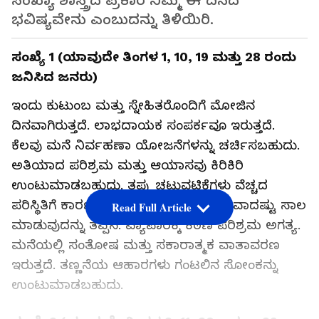
ಸಂಖ್ಯಾ ಶಾಸ್ತ್ರದ ಪ್ರಕಾರ ನಿಮ್ಮ ಈ ದಿನದ
ಭವಿಷ್ಯವೇನು ಎಂಬುದನ್ನು ತಿಳಿಯಿರಿ.
ಸಂಖ್ಯೆ 1 (ಯಾವುದೇ ತಿಂಗಳ 1, 10, 19 ಮತ್ತು 28 ರಂದು
ಜನಿಸಿದ ಜನರು)
ಇಂದು ಕುಟುಂಬ ಮತ್ತು ಸ್ನೇಹಿತರೊಂದಿಗೆ ಮೋಜಿನ
ದಿನವಾಗಿರುತ್ತದೆ. ಲಾಭದಾಯಕ ಸಂಪರ್ಕವೂ ಇರುತ್ತದೆ.
ಕೆಲವು ಮನೆ ನಿರ್ವಹಣಾ ಯೋಜನೆಗಳನ್ನು ಚರ್ಚಿಸಬಹುದು.
ಅತಿಯಾದ ಪರಿಶ್ರಮ ಮತ್ತು ಆಯಾಸವು ಕಿರಿಕಿರಿ
ಉಂಟುಮಾಡಬಹುದು. ತಪ್ಪು ಚಟುವಟಿಕೆಗಳು ವೆಚ್ಚದ
ಪರಿಸ್ಥಿತಿಗೆ ಕಾರಣವಾಗಬಹುದು. ನಿಮಗೆ ಸಾಧ್ಯವಾದಷ್ಟು ಸಾಲ
Read Full Article
ಮಾಡುವುದನ್ನು ತಪ್ಪಿಸಿ. ವ್ಯಾಪಾರಕ್ಕೆ ಕಠಿಣ ಪರಿಶ್ರಮ ಅಗತ್ಯ.
ಮನೆಯಲ್ಲಿ ಸಂತೋಷ ಮತ್ತು ಸಕಾರಾತ್ಮಕ ವಾತಾವರಣ
ಇರುತ್ತದೆ. ತಣ್ಣನೆಯ ಆಹಾರಗಳು ಗಂಟಲಿನ ಸೋಂಕನ್ನು
ಉಂಟುಮಾಡಬಹುದು.