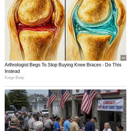
Exclusive Interview:
ಶಾಂತಿ ಕ್ರಾಂತಿ ರೀ-ರಿಲೀಸ್,
ಅಯೋಗ್ಯ 2ರಲ್ಲಿ ಗುಣಮಟ್ಟ, ನಗು
‘ಮುಧೋಳ್’ ಸಿನಿಮಾ,
ದುಪ್ಪಟ್ಟು: ಸತೀಶ್ ನೀನಾಸಂ
ನಿರ್ಮಾಪಕರ ಪ್ರಶ್ನೆ: ವಿಕ್ರಮ್
ಸಂದರ್ಶನ
ರವಿಚಂದ್ರನ್ ಓಪನ್ ಟಾಕ್
Exclusive: ಉಪೇಂದ್ರ ಅವರಿಗೆ
‘ಕೂಸೇ’ ಎಂದು ಕರೆಯುತ್ತಿದ್ದರು..
ಈ ಚಿತ್ರದಲ್ಲಿ ನನ್ನ ಆ್ಯಕ್ಷನ್‌ ಇಷ್ಟ
‘ನಮ್ಮೂರ ಮಂದಾರ ಹೂವೆ’
ಆಗಿದೆ: ಪ್ರಿಯಾಂಕ ಉಪೇಂದ್ರ
ನೆನಪಲ್ಲಿ ನಟಿ ಸುಮನ್ ನಗರ್ಕರ್
ಸಂದರ್ಶನ
LATEST VIDEOS
"ರಾಜಕೀಯ ಬೇಡ, ಸಿನಿಮಾನೇ ಪ್ರಾಣ":