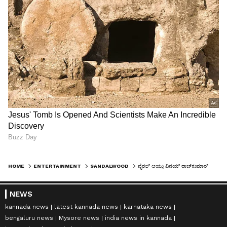
HOME
ENTERTAINMENT
SANDALWOOD
ವೈರಲ್ ಆಯ್ತು ವಿನಯ್ ರಾಜ್‌ಕುಮಾರ್ ಗ್ರಾಮಾಯಣ ಟೀಸರ್
NEWS
kannada news
latest kannada news
karnataka news
bengaluru news
Mysore news
india news in kannada