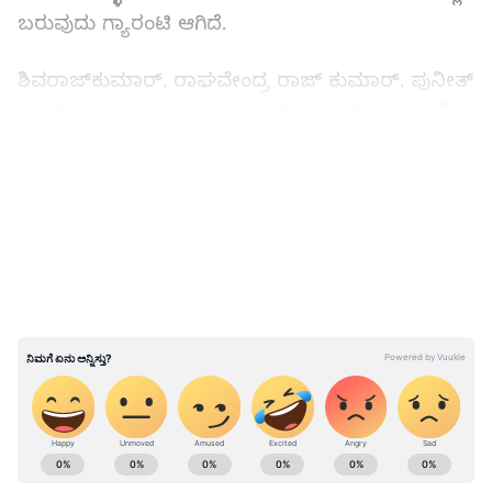
ಬರುವುದು ಗ್ಯಾರಂಟಿ ಆಗಿದೆ.
ಶಿವರಾಜ್‌ಕುಮಾರ್, ರಾಘವೇಂದ್ರ ರಾಜ್ ಕುಮಾರ್, ಪುನೀತ್
ರಾಜ್‌ಕುಮಾರ್, ಕರ್ನಾಟಕ ಚಲನಚಿತ್ರ ವಾಣಿಜ್ಯ ಮಂಡಳಿ
ಅಧ್ಯಕ್ಷ ಎಸ್.ಎ. ಚಿನ್ನೇಗೌಡ ಟೀಸರ್ ಬಿಡುಗಡೆಗೆ
LATEST VIDEOS
ಸಾಕ್ಷಿಯಾದರು. ಮಾತಿಗೆ ನಿಂತ ನಿರ್ದೇಶಕ ದೇವನೂರು
ಚಂದ್ರು, ‘ನಿರ್ಮಾಪಕ ಮೂರ್ತಿ ಅವರಿಗೆ ನಾಲ್ಕು ಬಾರಿ ಕಥೆ
ಹೇಳಿ ಸುಸ್ತಾಗಿತ್ತು. ಬೇಸರವಾಗಿ ಊರಿಗೆ ಹೋಗಿದ್ದೆ. ಒಂದು
ದಿನ ರಾಘಣ್ಣ ಫೋನ್ ಮಾಡಿ ಊಟಕ್ಕೆ ಬನ್ನಿ ಎಂದರು. ಅವರ
ಮನೆಗೆ ಹೋದೆ. ಅವರಿಗೆ ಕಥೆ ಇಷ್ಟವಾಗಿತ್ತು. ಚಿತ್ರ ಮಾಡಿ
ಅಂತ ಹೇಳಿದರು. ನಿರ್ಮಾಪಕರು ಒಪ್ಪಿದರು’ ಎಂದರು.
ವಿನಯ್ ರಾಜ್‌ಕುಮಾರ್ ಪಾತ್ರದ ಹೆಸರು ಸಿಕ್ಸ್ತ್ ಸೆನ್ಸ್ ಸೀನ.
‘ಗಾಜನೂರಿನಲ್ಲಿ ತಾತ ಹುಟ್ಟಿದ ಮನೆಯಲ್ಲಿ ಟೀಸರ್
ABOUT THE AUTHOR
ಚಿತ್ರೀಕರಣ. ತುಂಬಾ ಭಯ ಇತ್ತು. ಟೀಸರ್ ನೋಡಿದರೆ, ಕಥೆ
Kannadaprabha News