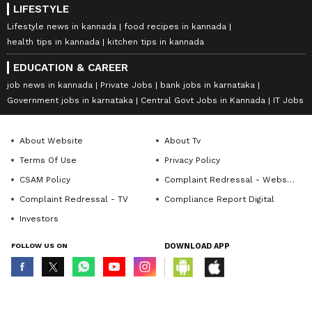
LIFESTYLE
Lifestyle news in kannada
food recipes in kannada
health tips in kannada
kitchen tips in kannada
EDUCATION & CAREER
job news in kannada
Private Jobs
bank jobs in karnataka
Government jobs in karnataka
Central Govt Jobs in Kannada
IT Jobs
About Website
About Tv
Terms Of Use
Privacy Policy
CSAM Policy
Complaint Redressal - Website
Complaint Redressal - TV
Compliance Report Digital
Investors
FOLLOW US ON
DOWNLOAD APP
© Copyright 2026 Asianxt Digital Technologies Private Limited (Formerly
known as Asianet News Media & Entertainment Private Limited) | All Rights