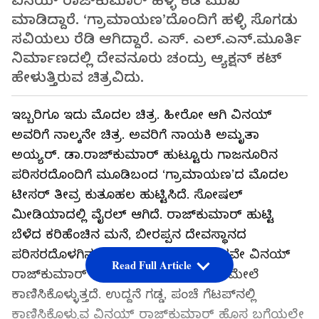
ವಿನಯ್ ರಾಜ್‌ಕುಮಾರ್ ಹಳ್ಳಿ ಕಡೆ ಮುಖ
ಮಾಡಿದ್ದಾರೆ. ‘ಗ್ರಾಮಾಯಣ’ದೊಂದಿಗೆ ಹಳ್ಳಿ ಸೊಗಡು
ಸವಿಯಲು ರೆಡಿ ಆಗಿದ್ದಾರೆ. ಎಸ್. ಎಲ್.ಎನ್.ಮೂರ್ತಿ
ನಿರ್ಮಾಣದಲ್ಲಿ ದೇವನೂರು ಚಂದ್ರು ಆ್ಯಕ್ಷನ್ ಕಟ್
ಹೇಳುತ್ತಿರುವ ಚಿತ್ರವಿದು.
ಇಬ್ಬರಿಗೂ ಇದು ಮೊದಲ ಚಿತ್ರ. ಹೀರೋ ಆಗಿ ವಿನಯ್
ಅವರಿಗೆ ನಾಲ್ಕನೇ ಚಿತ್ರ. ಅವರಿಗೆ ನಾಯಕಿ ಅಮೃತಾ
ಅಯ್ಯರ್. ಡಾ.ರಾಜ್‌ಕುಮಾರ್ ಹುಟ್ಟೂರು ಗಾಜನೂರಿನ
ಪರಿಸರದೊಂದಿಗೆ ಮೂಡಿಬಂದ ‘ಗ್ರಾಮಾಯಣ’ದ ಮೊದಲ
ಟೀಸರ್ ತೀವ್ರ ಕುತೂಹಲ ಹುಟ್ಟಿಸಿದೆ. ಸೋಷಲ್
ಮೀಡಿಯಾದಲ್ಲಿ ವೈರಲ್ ಆಗಿದೆ. ರಾಜ್‌ಕುಮಾರ್ ಹುಟ್ಟಿ
ಬೆಳೆದ ಕರಿಹೆಂಚಿನ ಮನೆ, ಬೀರಪ್ಪನ ದೇವಸ್ಥಾನದ
ಪರಿಸರದೊಳಗಿನ ದೃಶ್ಯಗಳ ಝಲಕ್ ಮೂಲಕವೇ ವಿನಯ್
Read Full Article
ರಾಜ್‌ಕುಮಾರ್ ಪಾತ್ರದ ಮೊದಲ ಲುಕ್ ತೆರೆ ಮೇಲೆ
ಕಾಣಿಸಿಕೊಳ್ಳುತ್ತದೆ. ಉದ್ದನೆ ಗಡ್ಡ, ಪಂಚೆ ಗೆಟಪ್‌ನಲ್ಲಿ
ಕಾಣಿಸಿಕೊಳ್ಳುವ ವಿನಯ್ ರಾಜ್‌ಕುಮಾರ್ ಹೊಸ ಬಗೆಯಲ್ಲೇ