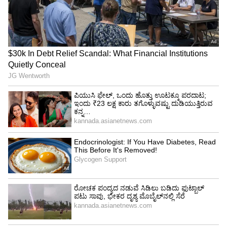
ಕನಕೋತ್ಸವದಲ್ಲಿ ರಿಷಬ್ ಶೆಟ್ಟಿ | Rishab
Shetty speech | Suvarna News
ಶೇ.50 ರಿಂದ ಶೇ.18 ಕ್ಕೆ TAX ಇಳಿಕೆ: ಮೋದಿ-
ಟ್ರಂಪ್ ಐತಿಹಾಸಿಕ ಒಪ್ಪಂದ | India US
Trade Deal | Party Rounds