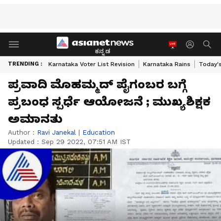
ಕನ್ನಡ
TRENDING :
Karnataka Voter List Revision
Karnataka Rains
Today'
ಪ್ರವಾದಿ ಮೊಹಮ್ಮದ್ ಪೈಗಂಬರ ಬಗ್ಗೆ
ಪ್ರಬಂಧ ಸ್ಪರ್ಧೆ ಆಯೋಜನೆ ; ಮುಖ್ಯಶಿಕ್ಷಕ
ಅಮಾನತು
Author :
Ravi Janekal
|
Education
Updated :
Sep 29 2022, 07:51 AM IST