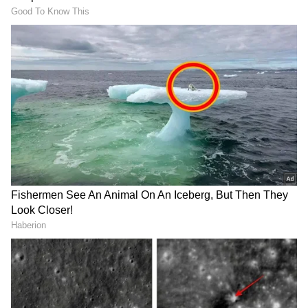
Gadag; ಪ್ರವಾದಿ ಪೈಗಂಬರ ಕುರಿತು ಪ್ರಬಂಧ ಏರ್ಪಡಿಸಿದ್ದ
ಟೀಚರ್ ಗೆ ಘೇರಾವ್
LATEST VIDEOS
"ರಾಜಕೀಯ ಬೇಡ, ಸಿನಿಮಾನೇ ಪ್ರಾಣ":
ಕನಕೋತ್ಸವದಲ್ಲಿ ರಿಷಬ್ ಶೆಟ್ಟಿ | Rishab
Shetty speech | Suvarna News
ಶೇ.50 ರಿಂದ ಶೇ.18 ಕ್ಕೆ TAX ಇಳಿಕೆ: ಮೋದಿ-
ಟ್ರಂಪ್ ಐತಿಹಾಸಿಕ ಒಪ್ಪಂದ | India US
Trade Deal | Party Rounds