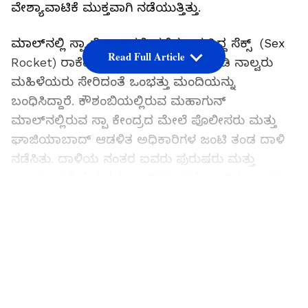
ವೇಶ್ಯಾವಾಟಿಕೆ ಮುಕ್ತವಾಗಿ ನಡೆಯುತ್ತಿತ್ತು.
ಮಾಲ್‌ನಲ್ಲಿ ಸ್ಪಾ ಸೆಂಟರ್‌ನಲ್ಲಿ ನಡೆಸಲಾಗುತ್ತಿದ್ದ ಸೆಕ್ಸ್ (Sex
Read Full Article
Rocket) ರಾಕೆಟ್ ನ್ನು ಪೊಲೀಸರು ಪತ್ತೆ ಮಾಡಿ ನಾಲ್ವರು
ಮಹಿಳೆಯರು ಸೇರಿದಂತೆ ಒಂಭತ್ತು ಮಂದಿಯನ್ನು
ಬಂಧಿಸಿದ್ದಾರೆ. ಕೌಶಂಬಿಯಲ್ಲಿರುವ ಮಹಾಗುನ್
ಮಾಲ್‌ನಲ್ಲಿರುವ ಸ್ಪಾ ಕೇಂದ್ರದ ಮೇಲೆ ಪೊಲೀಸರು ಮತ್ತು
ಘಾಜಿಯಾಬಾದ್ ಆಡಳಿತ ಅಧಿಕಾರಿಗಳ ಜಂಟಿ ತಂಡ ದಾಳಿ
ನಡೆಸಿತು. ದಾಳಿಯ ನಂತರ ಐವರು ಪುರುಷರು ಮತ್ತು
ನಾಲ್ವರು ಮಹಿಳೆಯರನ್ನು ಬಂಧಿಸಲಾಗಿದೆ. ಬಂಧಿತ ಒಂಭತ್ತು
ಆರೋಪಿಗಳಲ್ಲಿ ನಾಲ್ವರನ್ನು ರಶೀದ್ ಅಲ್ವಿ (26), ನಿತಿನ್,
LATEST VIDEOS
ಅಜಯ್ ಕುಮಾರ್ (38), ಕುನಾಲ್ ಕುಮಾರ್ (32) ಮತ್ತು
ಅಂಕಿತ್ (24) ಎಂದು ಗುರುತಿಸಲಾಗಿದೆ.
ಕೌಶಾಂಬಿ ಪೊಲೀಸ್ ಠಾಣಾ ವ್ಯಾಪ್ತಿಯ ವೈಶಾಲಿಯ ಸೆಕ್ಟರ್ 3
ನಲ್ಲಿರುವ ಮಹಾಗುನ್ ಮಾಲ್‌ನ ರುದ್ರಾ ಸ್ಪಾ ಸೆಂಟರ್‌ನ