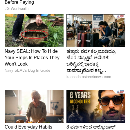
ಹೊರಗೆ ಸ್ಪಾ, ಒಳಗೆ ವೇಶ್ಯಾವಾಟಿಕೆ ಅಡ್ಡೆ:
ಹೊರಗೆ ಸ್ಪಾ
ಒಳಗೆ ವೇಶ್ಯಾವಾಟಿಕೆ ಅಡ್ಡೆ. ಚೆನ್ನೈ ನಗರದ ವೆಲಾಚೇರಿ
ಪ್ರದೇಶದಲ್ಲಿ ಸ್ಪಾ ಸೆಂಟರ್‌ನ ಸೋಗಿನಲ್ಲಿ ನಡೆಯುತ್ತಿದ್ದ
ವೇಶ್ಯಾವಾಟಿಕೆ ದಂಧೆಯನ್ನು ಪೊಲೀಸರು ಭೇದಿಸಿದ್ದರು.
ಅಪರಾಧದ ಬಗ್ಗೆ ಮಾಹಿತಿ ಪಡೆದ ನಂತರ, ಪೊಲೀಸರು
ಕೇಂದ್ರದ ಮೇಲೆ ದಾಳಿ ನಡೆಸಿ ಮೂವರು ಮಹಿಳೆಯರ ರಕ್ಷಣೆ
ಮಾಡಿದ್ದರು.
ಮಹಿಳೆಯರು ಉದ್ಯೋಗ ಅರಸಿ ಚೆನ್ನೈ ಗೆ ಬಂದಿದ್ದರು.
ಅವರನ್ನು ವಂಚಿಸಿ ವೇಶ್ಯಾವಾಟಿಕೆ ದಂಧೆಗೆ ದೂಡಲಾಗಿತ್ತು.
ದಂಧೆ ನಡೆಸುತ್ತಿದ್ದ ಇಬ್ಬರು ಕಿಂಗ್ ಪಿನ್ ಗಳನ್ನು
ಬಂಧಿಸಲಾಗಿದೆ. ಬಂಧಿತರನ್ನು ಸ್ಪಾ ಮ್ಯಾನೇಜರ್ ಎಂ
ಮೊಹಮ್ಮದ್ ಅಸಿಮ್ (30) ಜಿ ನಿತ್ಯನ್ ಎಂದು