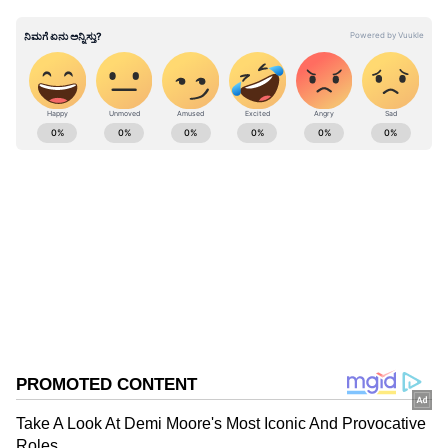
ಬೇಸ್‌ಮೆಂಟ್‌ ನಲ್ಲಿ ವೇಶ್ಯಾವಾಟಿಕೆ ನಡೆಸಲಾಗುತ್ತಿದೆ ಎಂಬ
ಮಾಹಿತಿ ಸಿಕ್ಕಿತ್ತು.
ABOUT THE AUTHOR
Contributor Asianet
CA
ಕ್ರೈಮ್ ನ್ಯೂಸ್
ವೇಶ್ಯಾವಾಟಿಕೆ
ದರೋಡೆ