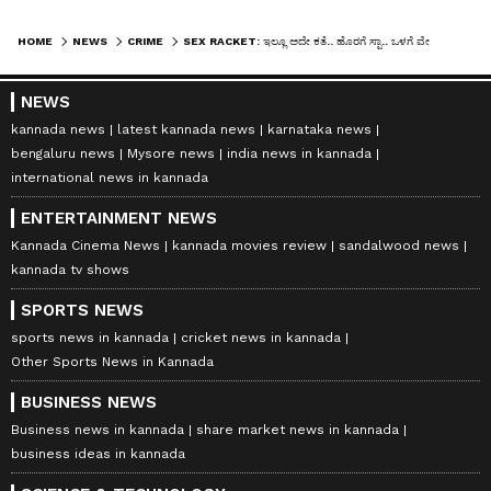
HOME
NEWS
CRIME
SEX RACKET: ಇಲ್ಲೂ ಅದೇ ಕತೆ.. ಹೊರಗೆ ಸ್ಪಾ.. ಒಳಗೆ ವೇಶ್ಯಾವಾಟಿಕೆ ಅಡ್ಡೆ!
NEWS
kannada news
latest kannada news
karnataka news
bengaluru news
Mysore news
india news in kannada
international news in kannada
ENTERTAINMENT NEWS
Kannada Cinema News
kannada movies review
sandalwood news
kannada tv shows
SPORTS NEWS
sports news in kannada
cricket news in kannada
Other Sports News in Kannada
BUSINESS NEWS
Business news in kannada
share market news in kannada
business ideas in kannada