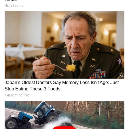
DOWNLOAD APP
ಕರ್ನಾಟಕ, ಭಾರತ (
India News
) ಮತ್ತು ಜಗತ್ತಿನ
ಕ್ಷಣಕ್ಷಣದ ಕನ್ನಡ ಸುದ್ದಿ (
Kannada News
)
ಅಪ್ಡೇಟ್‌ಗಳಿಗಾಗಿ ಏಷ್ಯಾನೆಟ್ ಸುವರ್ಣ ನ್ಯೂಸ್‌ ಫಾಲೋ
ಮಾಡಿ. ಬ್ರೇಕಿಂಗ್ ಸುದ್ದಿ (
Latest Kannada News
),
ವಿಶೇಷ ವರದಿಗಳು ಮತ್ತು ನೇರ ಪ್ರಸಾರಗಳೊಂದಿಗೆ
(
kannada news live
) ಸಂಪೂರ್ಣ ಮಾಹಿತಿ ಒಂದೇ
ಕ್ಲಿಕ್‌ನಲ್ಲಿ ಲಭ್ಯ. ಏಷ್ಯಾನೆಟ್ ಸುವರ್ಣ ನ್ಯೂಸ್ ಅಧಿಕೃತ