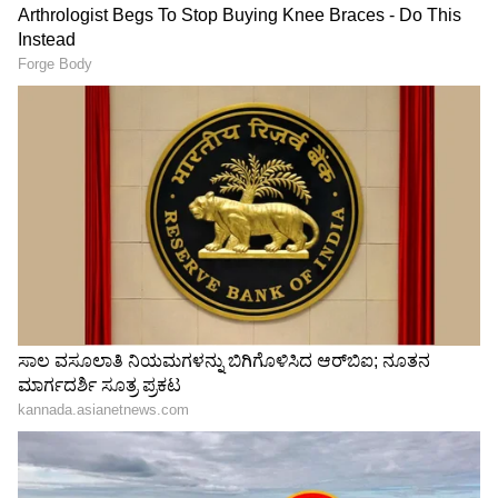
Cyber Fraud ಒಟಿಪಿ ಶೇರ್ ಮಾಡ್ಲಿಲ್ಲ, ಆದ್ರೂ 3.63 ಲಕ್ಷ
ರೂಪಾಯಿ ಕಳೆದುಕೊಂಡ ಮಹಿಳೆ!
ಒಂದು ತಿಂಗಳು ವೆಬ್ ಸೀರಿಸ್
ಹುಡುಗಿಗೆ ಗಾಳ ಹಾಕಲು 50
ನೋಡಿ ಪತ್ನಿ ಹತ್ಯೆ, ₹12 ಲಕ್ಷ
ಸಾವಿರ, ಮಗು ಮಾಡಿ ಕೈಬಿಡಲು 5
ಜೊತೆ ಪರಾರಿಯಾದ ಪತಿ ಅರೆಸ್ಟ್
ಲಕ್ಷ: ಯುವಕ ಏನೇನು ಹೇಳಿದ್ದಾನೆ
ಆಗಿದ್ದು ಹೇಗೆ?
ಕೇಳಿ