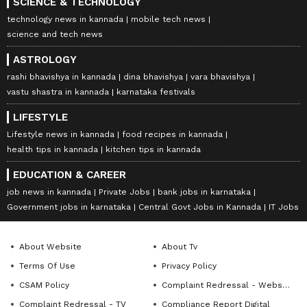
SCIENCE & TECHNOLOGY
technology news in kannada
mobile tech news
science and tech news
ASTROLOGY
rashi bhavishya in kannada
dina bhavishya
vara bhavishya
vastu shastra in kannada
karnataka festivals
LIFESTYLE
Lifestyle news in kannada
food recipes in kannada
health tips in kannada
kitchen tips in kannada
EDUCATION & CAREER
job news in kannada
Private Jobs
bank jobs in karnataka
Government jobs in karnataka
Central Govt Jobs in Kannada
IT Jobs
About Website
About Tv
Terms Of Use
Privacy Policy
CSAM Policy
Complaint Redressal - Website
Complaint Redressal - TV
Compliance Report Digital