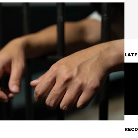
LATE
RECO