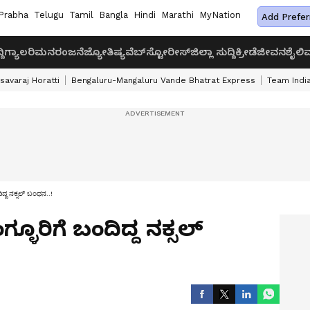
Prabha
Telugu
Tamil
Bangla
Hindi
Marathi
MyNation
Add Prefer
ದಿ
ಗ್ಯಾಲರಿ
ಮನರಂಜನೆ
ಜ್ಯೋತಿಷ್ಯ
ವೆಬ್‌ಸ್ಟೋರೀಸ್
ಜಿಲ್ಲಾ ಸುದ್ದಿ
ಕ್ರೀಡೆ
ಜೀವನಶೈಲಿ
ವ
savaraj Horatti
Bengaluru-Mangaluru Vande Bhatrat Express
Team India
ಿದ್ದ ನಕ್ಸಲ್‌ ಬಂಧನ..!
್ಳೂರಿಗೆ ಬಂದಿದ್ದ ನಕ್ಸಲ್‌