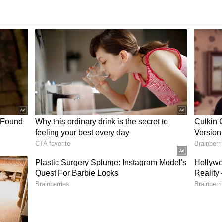
ಕ್ಕಿತು. ಈ ಮಾಹಿತಿ ಪಡೆದ ಕೂಡಲೇ ಚುರುಕಾದ ಪೊಲೀಸರು,
್ ನಿಲ್ದಾಣದಲ್ಲಿ ಆತ ಬೇರೆಡೆ ಹೋಗಲು ಸಜ್ಜಾಗಿದ್ದಾಗ
ರ:
್ರ ಚಟುವಟಿಕೆಗಳ ಬಗ್ಗೆ ಸಹಾನುಭೂತಿಯುಳ್ಳ ವ್ಯಕ್ತಿಗಳ
 ಕೊರಿಯ‌ರ್ ಆಗಿ ಕಾರ್ಯ ನಿರ್ವಹಿಸುತ್ತಿದ್ದ. ಈ ನಿಷೇಧಿತ ನಕ್ಸಲ್
ನೆಗೆ ಯುವಕರ ನೇಮಕಾತಿಯಲ್ಲಿ ರಾಜನ್ ಪ್ರಮುಖ
ಾಗಿ ದೇಶವ್ಯಾಪ್ತಿ ರಹಸ್ಯ ಸಭೆಗಳನ್ನು ಏರ್ಪಡಿಸಿ ಯುವಕರನ್ನು
ಮತೆಗೆ, ಏಕತೆಗೆ, ಸಮಗ್ರತೆಗೆ ಹಾಗೂ ಭದ್ರತೆಗೆ ಹಾನಿಯುಂಟು
 ನಡೆಸುವ ದುರುದ್ದೇಶ ಹೊಂದಿದ್ದ, ಈ ಅಪರಾಧಿಕ ಕೃತ್ಯಗಳನ್ನು