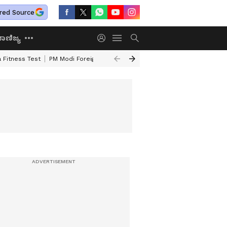
red Source
ಾಣಿಜ್ಯ
 Fitness Test
PM Modi Foreign Travel Expenditure
Valmiki Corporatio