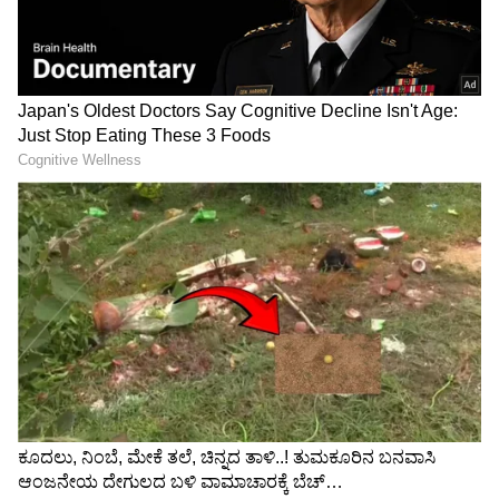
ಎಲ್ಲರೂ ಸೇರಿ ಒಬ್ಬ ವಿದ್ಯಾರ್ಥಿಗೆ ಹಲ್ಲೆ ನಡೆಸಿದ ಮತ್ತು
ಮೂವರೂ ವಿದ್ಯಾರ್ಥಿಗಳ ಶರ್ಟ್‌ ಪ್ಯಾಂಟ್‌ ಬಿಚ್ಚಿಸಿ ಬಸ್ಕಿ
ಹೊಡೆಸಿದ ವಿಡಿಯೋ ಮಾಡಿ ಅದನ್ನು ವಾಟ್ಸಪ್‌ ಮೂಲಕವೂ
ಆರೋಪಿಗಳು ಹಂಚಿಕೊಂಡಿದ್ದಾರೆ.
ಸಾಕಷ್ಟು ಹಲ್ಲೆ ಬಳಿಕ ಸಂತ್ರಸ್ತರನ್ನು ಬಿಟ್ಟು ಆರೋಪಿಗಳು
ಪರಾರಿಯಾಗಿದ್ದಾರೆ. ಸಂತ್ರಸ್ತ ವಿದ್ಯಾರ್ಥಿ ನೀಡಿದ ದೂರಿನ
ಮೇರೆಗೆ ಮಂಗಳೂರು ದಕ್ಷಿಣ ಪೊಲೀಸ್‌ ಠಾಣೆಯಲ್ಲಿ ಪ್ರಕರಣ
ದಾಖಲಾಗಿದೆ.
LATEST VIDEOS
"ರಾಜಕೀಯ ಬೇಡ, ಸಿನಿಮಾನೇ ಪ್ರಾಣ":
ಕನಕೋತ್ಸವದಲ್ಲಿ ರಿಷಬ್ ಶೆಟ್ಟಿ | Rishab
Shetty speech | Suvarna News
ಶೇ.50 ರಿಂದ ಶೇ.18 ಕ್ಕೆ TAX ಇಳಿಕೆ: ಮೋದಿ-
ಟ್ರಂಪ್ ಐತಿಹಾಸಿಕ ಒಪ್ಪಂದ | India US