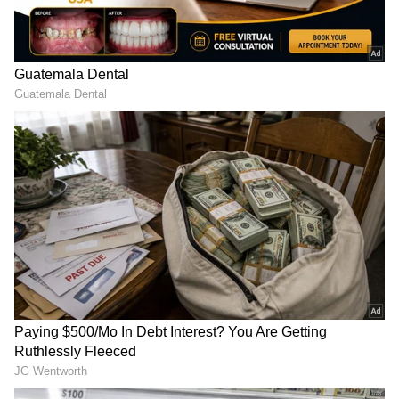
ಮಂಗಳೂರು: ಅಪ್ರಾಪ್ತ ಮುಸ್ಲಿಂ ವಿದ್ಯಾರ್ಥಿನಿಗೆ ಚೂರಿ
ಇರಿದ ಹಿಂದೂ ಅಪ್ರಾಪ್ತ!
DOWNLOAD APP
RECOMMENDED STORIES