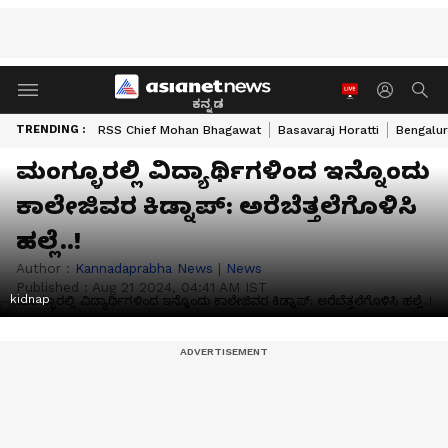
ಕನ್ನಡ
TRENDING :
RSS Chief Mohan Bhagawat
Basavaraj Horatti
Bengalur
ಮಂಗ್ಳೂರಲ್ಲಿ ವಿದ್ಯಾರ್ಥಿಗಳಿಂದ ಇನ್ನೊಂದು
ಕಾಲೇಜಿವರ ಕಿಡ್ನಾಪ್‌: ಅರೆಬೆತ್ತಲೆಗೊಳಿಸಿ
ಹಲ್ಲೆ..!
Author :
Kannadaprabha News
|
News
Published :
Aug 21 2024, 04:41 AM IST
kidnap