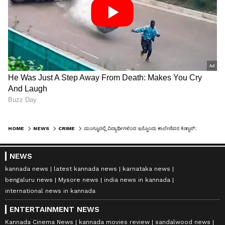
HOME
NEWS
CRIME
ಮಂಗ್ಳೂರಲ್ಲಿ ವಿದ್ಯಾರ್ಥಿಗಳಿಂದ ಇನ್ನೊಂದು ಕಾಲೇಜಿವರ ಕಿಡ್ನಾಪ್‌: ಅರೆಬೆತ್ತಲೆಗೊಳಿಸಿ ಹಲ್ಲೆ..!
NEWS
kannada news
latest kannada news
karnataka news
bengaluru news
Mysore news
india news in kannada
international news in kannada
ENTERTAINMENT NEWS
Kannada Cinema News
kannada movies review
sandalwood news