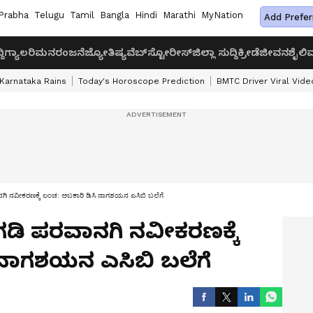
Prabha
Telugu
Tamil
Bangla
Hindi
Marathi
MyNation
Add Prefer
ದಿ
ಗ್ಯಾಲರಿ
ಮನರಂಜನೆ
ಜ್ಯೋತಿಷ್ಯ
ವೆಬ್‌ಸ್ಟೋರೀಸ್
ಜಿಲ್ಲಾ ಸುದ್ದಿ
ಕ್ರೀಡೆ
ಜೀವನಶೈಲಿ
ವ
Karnataka Rains
Today's Horoscope Prediction
BMTC Driver Viral Vide
ಿ ನವೀಕರಣಕ್ಕೆ ಲಂಚ: ಅಬಕಾರಿ ಡಿಸಿ ನಾಗಶಯನ ಎಸಿಬಿ ಬಲೆಗೆ
ಗಡಿ ಪರವಾನಗಿ ನವೀಕರಣಕ್ಕೆ
 ನಾಗಶಯನ ಎಸಿಬಿ ಬಲೆಗೆ