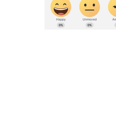
ಉದಯವಾಣಿ ಡಿಜಿಟಲ್ ವಿಭಾಗದಲ್ಲಿ ಬರ
ಮನರಂಜನೆ ಸುದ್ದಿಗಳ ಬಗ್ಗೆ ತುಂಬಾ ಆಸಕ್ತ
ಚಿತ್ರದುರ್ಗದಲ್ಲಿ ವರುಣನ ಆರ್ಭಟಕ್ಕೆ ಅ
ಹವ್ಯಾಸಗಳು.
ನೀವು ನನಗೆ 3.28 ಲಕ್ಷ ಕೊಟ್ಟರೆ ಮಾತ್ತ ರಿ
ಬಾರ್ ಮಾಲೀಕರು ತಮ್ಮ ಕೆಲಸ ಮುಗಿದ್ರೆ ಸಾ
ಮಾಡಿಸಿಕೊಂಡು ತೆರಳುತ್ತಾರೆ. ಆದ್ರೆ ಬಾಬು ರೆಡ
ಆಗಿದ್ದರಿಂದ ಉಪಾಯದಿಂದ ಆಯ್ತು ಎಂದು 
ಲಂಚಕ್ಕೆ ಬೇಡಿಕೆ ಇಟ್ಟ ಪರಿಣಾಮ, ಒಂದು ಲಕ್ಷ
ಇಷ್ಟಕ್ಕೆ ಸುಮ್ಮನಾಗದ ಅಬಕಾರಿ ಡಿಸಿ ದಿನೇ ದಿ
ಇದರಿಂದ ಬೇಸತ್ತ ಬಾರ್ ಮಾಲೀಕ ಎಸಿಬಿ ಅಧಿಕ
ಶುರುವಾಯ್ತು ನೋಡಿ ಉನ್ನತ ಹುದ್ದೆಯಲ್ಲ
ಪ್ಲಾನ್ ಮಾಡಿದ‌ ಎಸಿಬಿ ಅಧಿಕಾರಿಗಳು ಬಾರ್
ಡಿಸಿಗೆ ಕೊಡುವಂತೆ ಕಳಿಸಿದ್ದಾರೆ. ಅದೇ ವೇಳ
ಕುಳಿತಿದ್ದನಂತೆ.