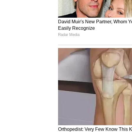
ಹಿನ್ನೆಲೆಯುಳ್ಳ ಅಬಕಾರಿ ಡಿಸಿಯನ್ನೇ ಭರ್
ರೀತಿ ವಿಚಾರಣೆಗೆ ಒಳಪಡಿಸ್ತಾರೆ ಎಂಬುದನ್