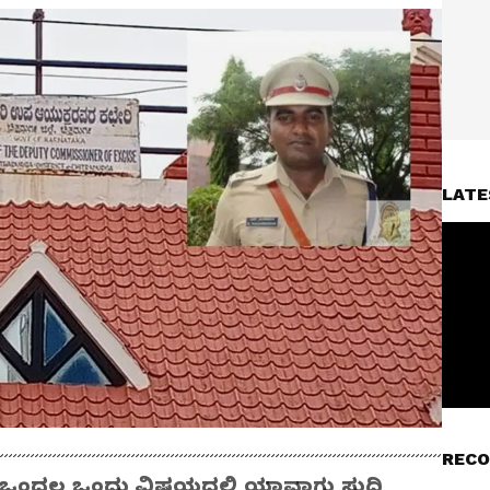
LATE
RECO
ಂದಲ್ಲ ಒಂದು ವಿಷಯದಲ್ಲಿ ಯಾವಾಗ್ಲು ಸುದ್ದಿ