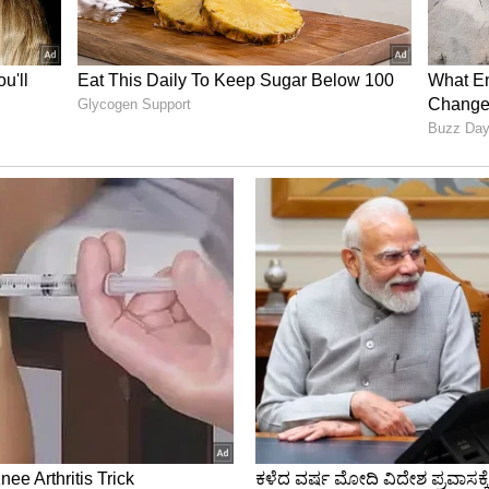
ಜರಿ ಭೇಟೆಯಾಡಿರೋ ಎಸಿಬಿ ಅಧಿಕಾರಿಗಳು ಮುಂದೆ ಆತನಿಗೆ ಯಾವ
ನು ಕಾದುನೋಡಬೇಕಿದೆ.