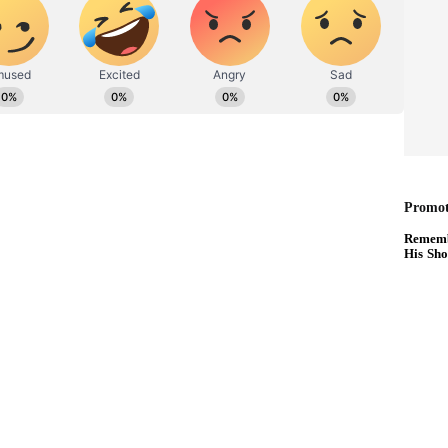
ಹಗಾರ ಹಾಗೂ ಕಂಟೆಂಟ್ ಡೆವಲಪರ್ ಆಗಿ ಕೆಲಸ ಮಾಡಿದ್ದೇನೆ.
ಿ. ಸಿನಿಮಾ ವೀಕ್ಷಿಸುವುದು, ಸಂಗೀತ ಕೇಳುವುದು ಮತ್ತು ಕ್ರೀಡೆ ನೆಚ್ಚಿನ
ಪಾರ ಬೆಳೆ ನಷ್ಟ: ಕಂಗಾಲಾದ ಅನ್ನದಾತ
ನಿವಲ್ ಮಾಡಿ ಕೊಡುವುದಾಗಿ ಡಿಮ್ಯಾಂಡ್ ಮಾಡಿದ್ದಾರೆ. ಕೆಲವು
ಕಪ್ಪ ಎಂದು ಅಧಿಕಾರಿಗಳು ಕೇಳಿದಷ್ಟು ಲಂಚ ನೀಡಿ ಕೆಲಸ
್ಡಿ ಸ್ವಲ್ಪ ಬುದ್ದಿವಂತ ಆಗಿದ್ದರಿಂದ ಜೊತೆಗೆ ಜಿ.ಪಂ ಮಾಜಿ ಸದಸ್ಯ
ಒಪ್ಪಿಕೊಂಡು ಬಂದಿದ್ದಾರೆ. ನಂತರ ಪದೇ ಪದೇ ನಾಗಶಯನ
 ನಗದು ಹಣವನ್ನು ಲೈಸೆನ್ಸ್ ರಿನಿವಲ್ ಮಾಡಿಸಲು ಕೊಟ್ಟಿದ್ದಾರೆ.
ನೇ ಇನ್ನುಳಿದ ಹಣ ನೀಡುವಂತೆ ಬಾಬು ರೆಡ್ಡಿಗೆ ಪೀಡಿಸಿದ್ದಾನೆ.‌
ಾರಿಗಳ ಬಳಿ ಹೋಗಿ ದೂರು ಸಲ್ಲಿಸಿದ್ದಾರೆ. ಅಲ್ಲಿಂದ
ಿರೋ ಅಬಕಾರಿ ಡಿಸಿಯ ಬ್ಯಾಡ್ ಟೈಮ್. ಸರಿಯಾದ ಟೈಮ್ ನೋಡಿ
 ಮಾಲೀಕನ ಕೈಗೆ ಇನ್ನುಳಿದ 2.28 ಲಕ್ಷ ಹಣವನ್ನು ಕೊಟ್ಟು ಅಬಕಾರಿ
ೆಗೆ ಕಚೇರಿಯಲ್ಲೇ‌ ಇದ್ದ ನಾಗಶಯನ ಲಂಚದ ಹಣಕ್ಕಾಗಿ ಬಾಯ್ತೆರೆದು