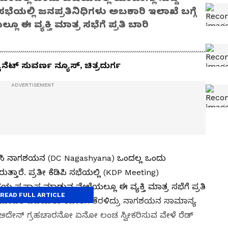
ಪಿ ಸಭೆಯಲ್ಲಿ ಜನಪ್ರತಿನಿಧಿಗಳು ಅಬಕಾರಿ ಇಲಾಖೆ ಬಗ್ಗೆ
ಈ ವ್ಯಕ್ತಿ ಮಾತ್ರ ಸಭೆಗೆ ಪ್ರತಿ ಬಾರಿ
ಟ್ ಸುವರ್ಣ ನ್ಯೂಸ್, ಚಿತ್ರದುರ್ಗ
ಡಿಸಿ ನಾಗಶಯನ (DC Nagashyana) ಒಂದಲ್ಲ ಒಂದು
ುತ್ತಾರೆ. ಪ್ರತೀ ಕೆಡಿಪಿ ಸಭೆಯಲ್ಲಿ (KDP Meeting)
ಷಯ ಪ್ರಸ್ತಾಪ ಮಾಡುವ ವೇಳೆಯಲ್ಲೂ ಈ ವ್ಯಕ್ತಿ ಮಾತ್ರ ಸಭೆಗೆ ಪ್ರತಿ
READ FULL ARTICLE
್ರು ಮಾಹಿತಿ ಪಡೆಯಲು ಕಚೇರಿಗೆ ತೆರಳಿದ್ರು ನಾಗಶಯನ ಸಾಮಾನ್ಯ
 ನಿನ್ನೆ ಅದೇನ್ ಗ್ರಹಚಾರನೋ ಏನೋ ಲಂಚ ಸ್ವೀಕರಿಸುವ ವೇಳೆ ರೆಡ್