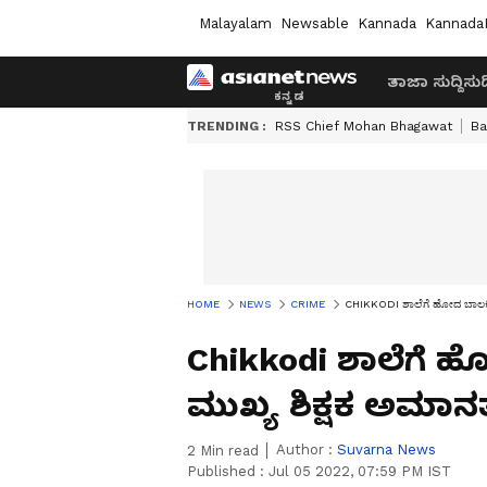
Malayalam
Newsable
Kannada
Kannada
ತಾಜಾ ಸುದ್ದಿ
ಸುದ್
TRENDING :
RSS Chief Mohan Bhagawat
Ba
HOME
NEWS
CRIME
CHIKKODI ಶಾಲೆಗೆ ಹೋದ ಬಾಲಕಿ 
Chikkodi ಶಾಲೆಗೆ 
ಮುಖ್ಯ ಶಿಕ್ಷಕ ಅಮಾ
Author :
Suvarna News
2
Min read
Published :
Jul 05 2022, 07:59 PM IST