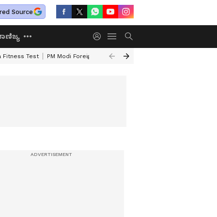
red Source
ಾಣಿಜ್ಯ
 Fitness Test
PM Modi Foreign Travel Expenditure
Valmiki Corporatio