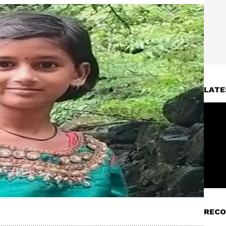
LATE
RECO