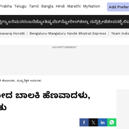
Prabha
Telugu
Tamil
Bangla
Hindi
Marathi
MyNation
Add Prefer
ದಿ
ಗ್ಯಾಲರಿ
ಮನರಂಜನೆ
ಜ್ಯೋತಿಷ್ಯ
ವೆಬ್‌ಸ್ಟೋರೀಸ್
ಜಿಲ್ಲಾ ಸುದ್ದಿ
ಕ್ರೀಡೆ
ಜೀವನಶೈಲಿ
ವ
savaraj Horatti
Bengaluru-Mangaluru Vande Bhatrat Express
Team India
ಹೆಣವಾದಳು, ಮುಖ್ಯ ಶಿಕ್ಷಕ ಅಮಾನತು
ಹೋದ ಬಾಲಕಿ ಹೆಣವಾದಳು,
ನತು