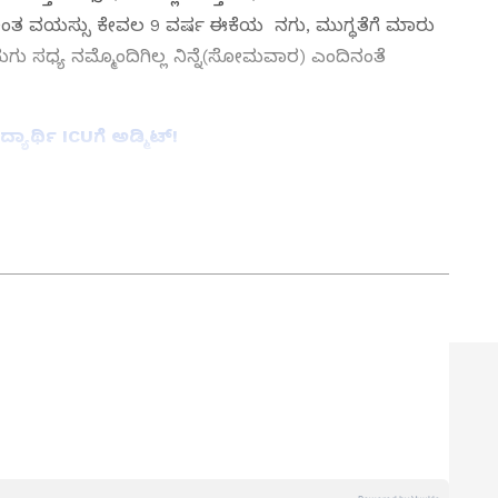
ಅಂತ ವಯಸ್ಸು ಕೇವಲ 9 ವರ್ಷ ಈಕೆಯ ನಗು, ಮುಗ್ಧತೆಗೆ ಮಾರು
ಗು ಸಧ್ಯ ನಮ್ಮೊಂದಿಗಿಲ್ಲ ನಿನ್ನೆ(ಸೋಮವಾರ) ಎಂದಿನಂತೆ
್ಯಾರ್ಥಿ ICUಗೆ ಅಡ್ಮಿಟ್!
ತ್ತು ಜಗತ್ತಿನ ಕ್ಷಣಕ್ಷಣದ ಕನ್ನಡ ಸುದ್ದಿ (
Kannada
್ ಸುವರ್ಣ ನ್ಯೂಸ್‌ ಫಾಲೋ ಮಾಡಿ. ಬ್ರೇಕಿಂಗ್ ಸುದ್ದಿ
ಷ ವರದಿಗಳು ಮತ್ತು ನೇರ ಪ್ರಸಾರಗಳೊಂದಿಗೆ (
kannada
ಕ್ಲಿಕ್‌ನಲ್ಲಿ ಲಭ್ಯ. ಏಷ್ಯಾನೆಟ್ ಸುವರ್ಣ ನ್ಯೂಸ್
ಾಗು ಎಲ್ಲಾ ಅಪ್‌ಡೇಟ್ ಗಳನ್ನು ಪಡೆಯಿರಿ
ತೆರಳಿದ್ದ ಬಾಲಕಿ ಶೌಚಾಲಯದ ಪಕ್ಕದಲ್ಲಿಯೇ ಇದ್ದ ಕಂಬವನ್ನ ಸ್ಪರ್ಶ