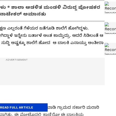
ದಳು * ಶಾಲಾ ಆಡಳಿತ ಮಂಡಳಿ ವಿರುದ್ದ ಪೋಷಕರ
ಾರ್ ನಾಟೇಕರ್ ಅಮಾನತು
 ತಕ್ಷಣ ಎಲ್ಲರಂತೆ ಗೆಳೆಯರ ಜತೆಗೂಡಿ ಶಾಲೆಗೆ ಹೋಗಿದ್ದಳು.
್ದಾಳೆ ಇನ್ನೇನು ಬರ್ತಾಳೆ ಅಂತ ಕಾಯ್ತಿದ್ರು. ಆದರೆ ಸಿಡಿಲಂತೆ ಆ
ನ ಸುದ್ದಿ ಅಷ್ಟಕ್ಕೂ ಶಾಲೆಗೆ ಹೋದ ಆ ಬಾಲಕಿ ಎನಾಯ್ತು ಅಂತೀರಾ
ೋಣಿವಾಡೆ ಗ್ರಾಮದಲ್ಲಿ. ಡೋಣಿವಾಡಿ ಗ್ರಾಮದ ಸರ್ಕಾರಿ ಮರಾಠಿ
READ FULL ARTICLE
ವಾಗಿತ್ತು. ಈ ಫೋಟೊದಲ್ಲಿ ಕಾಣ್ತಿರೋ ಈ ಬಾಲಕಿಯ