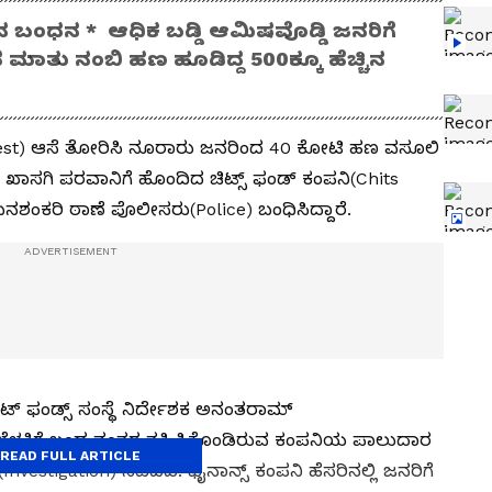
ಕನ ಬಂಧನ * ಆಧಿಕ ಬಡ್ಡಿ ಆಮಿಷವೊಡ್ಡಿ ಜನರಿಗೆ
ತು ನಂಬಿ ಹಣ ಹೂಡಿದ್ದ 500ಕ್ಕೂ ಹೆಚ್ಚಿನ
terest) ಆಸೆ ತೋರಿಸಿ ನೂರಾರು ಜನರಿಂದ 40 ಕೋಟಿ ಹಣ ವಸೂಲಿ
ಸಗಿ ಪರವಾನಿಗೆ ಹೊಂದಿದ ಚಿಟ್ಸ್‌ ಫಂಡ್‌ ಕಂಪನಿ(Chits
ನಶಂಕರಿ ಠಾಣೆ ಪೊಲೀಸರು(Police) ಬಂಧಿಸಿದ್ದಾರೆ.
ಫಂಡ್ಸ್‌ ಸಂಸ್ಥೆ ನಿರ್ದೇಶಕ ಅನಂತರಾಮ್‌
್ಯ ಬೆಳಕಿಗೆ ಬಂದ ನಂತರ ತಪ್ಪಿಸಿಕೊಂಡಿರುವ ಕಂಪನಿಯ ಪಾಲುದಾರ
READ FULL ARTICLE
Investigation) ನಡೆದಿದೆ. ಫೈನಾನ್ಸ್‌ ಕಂಪನಿ ಹೆಸರಿನಲ್ಲಿ ಜನರಿಗೆ