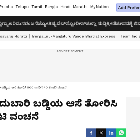
Prabha
Telugu
Tamil
Bangla
Hindi
Marathi
MyNation
Add Prefer
ದಿ
ಗ್ಯಾಲರಿ
ಮನರಂಜನೆ
ಜ್ಯೋತಿಷ್ಯ
ವೆಬ್‌ಸ್ಟೋರೀಸ್
ಜಿಲ್ಲಾ ಸುದ್ದಿ
ಕ್ರೀಡೆ
ಜೀವನಶೈಲಿ
ವ
savaraj Horatti
Bengaluru-Mangaluru Vande Bhatrat Express
Team India
ಬಡ್ಡಿಯ ಆಸೆ ತೋರಿಸಿ 500 ಜನರಿಗೆ 40 ಕೋಟಿ ವಂಚನೆ
 ದುಬಾರಿ ಬಡ್ಡಿಯ ಆಸೆ ತೋರಿಸಿ
ಟಿ ವಂಚನೆ