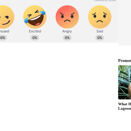
ಡಿಗರ ಅಸ್ಮಿತೆಯ ಸಂಕೇತ. ಸದಾ ಕರುನಾಡು, ನುಡಿ, ಸಂಸ್ಕೃತಿ ಪರ ಧ್ವನಿ
ಪ್ರಕಟಗೊಳ್ಳುವ ಸುದ್ದಿಗಳು ಸುವರ್ಣ ನ್ಯೂಸ್ ವೆಬ್‌ಸೈಟಲ್ಲೂ ಲಭ್ಯ.
 ಸೋದರ ಶಂಕರ್‌ ಜತೆ ಸೇರಿ ಪಂಚಮುಖಿ ಚಿಟ್‌ ಫಂಡ್ಸ್‌ ಹೆಸರಿನ
 ಕೋಣನಕುಂಟೆಯಲ್ಲಿ ತನ್ನ ಕುಟುಂಬದ ಜತೆ ನೆಲೆಸಿದ್ದ
್ಸ್‌(Finance) ಹಾಗೂ ವಾಹನಗಳಿಗೆ ವಿಮಾ ಮಾಡಿಸುವ ವ್ಯವಹಾರ
ಹೂಡಿಕೆ ಮಾಡಿದರೆ ಶೇ.24 ರಷ್ಟು ಬಡ್ಡಿ ಕೊಡುವುದಾಗಿ ಆತ ಹೇಳಿದ್ದ.
ಿನ ಜನರು ಹಣ(Money) ಹೂಡಿದ್ದರು.
 ವಿಶ್ವಾಸಗಳಿಸಿದ ಆರೋಪಿ, ಕಳೆದ ಒಂದೂವರೆ ತಿಂಗಳಿಂದ ಏನೇನೂ
ದಾರೆ. ಕೊನೆಗೆ ಫೆ.3 ರಂದು ಕಂಪನಿ ಕಚೇರಿ ಬಾಗಿಲು ಬಂದ್‌
್‌ ಅವರು, ತಮ್ಮ ಅಜ್ಜಿ, ಚಿಕ್ಕಪ್ಪ, ಚಿಕ್ಕಮ್ಮ ಸೇರಿದಂತೆ
ಕ್ಷ ತೊಡಗಿಸಿದ್ದರು. ತಮಗೆ ಪೂರ್ವ ಒಪ್ಪದದಂತೆ ಹಣ ವಿತರಿಸದೆ
ರೆ. ಇದೇ ರೀತಿ 170 ಮಂದಿ ಸಂತ್ರಸ್ತರು ದೂರು ನೀಡಿದ್ದು,
ದಾಜು 40 ಕೋಟಿಗೂ ಅಧಿಕ ಹಣ ಮೋಸ ಹೋಗಿರುವ ಶಂಕೆ ಇದೆ