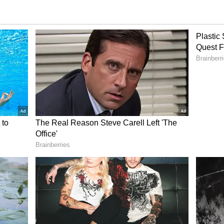
ಂಚನೆ: ನಕಲಿ ಸೇನಾಧಿಕಾರಿ ಬಂಧನ
fficer) ಎಂದು ನಂಬಿಸಿ ಸೈನ್ಯದ ಉದ್ಯೋಗಕಾಂಕ್ಷಿಗಳನ್ನು
ೀಯ ಸೇನೆಯ ದಕ್ಷಿಣ ಕಮಾಂಡ್‌ನ ಮಿಲಿಟರಿ ಗುಪ್ತಚರ ವಿಭಾಗ ಮತ್ತು
ಣೆ ನಡೆಸಿ ಬಂಧಿಸಿದ್ದ ಘಟನೆ ಫೆ.12 ರಂದು ನಡೆದಿತ್ತು.
ು’ ತೋರಿಸಿ ಕೋಟಿಗಟ್ಟಲೇ ಟೋಪಿ..!
ಲೆಫ್ಟಿನೆಂಟ್‌ ಜನರಲ್‌ ಆಗಿರುವುದಾಗಿ ನೆತೈಚಾಂದ್‌ ಜನಾ
ಿದ್ದ ಅಭ್ಯರ್ಥಿಗಳಿಗೆ(Candidates) ಉದ್ಯೋಗ(Job)
ನೇಮಕಾತಿ(Fake Recruitment) ನಡೆಸುತ್ತಿದ್ದ ಎಂದು ವಿವೇಕ್‌
ತ್ತು.ಭಾರತೀಯ ಸೇನೆಯಲ್ಲಿ ಸಿಪಾಯಿ ಆಗಿದ್ದ ನೆತೈಚಾಂದ್‌