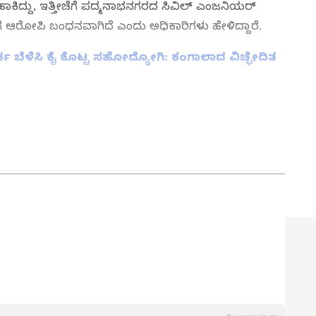
ಕಿದ್ದು, ಇತ್ತೀಚೆಗೆ ಪದ್ಮನಾಭನಗರದ ಸಿವಿಲ್‌ ಎಂಜನಿಯರ್‌
ಗೆ ಆರೋಪಿ ಬಂಧನವಾಗಿದೆ ಎಂದು ಅಧಿಕಾರಿಗಳು ಹೇಳಿದ್ದಾರೆ.
 ಬೆಳೆಸಿ ಕೈ ಕೊಟ್ಟ ಸಹೋದ್ಯೋಗಿ: ಕಂಗಾಲಾದ ವಿಚ್ಛೇದಿತ
ತ್ತು ಜಗತ್ತಿನ ಕ್ಷಣಕ್ಷಣದ ಕನ್ನಡ ಸುದ್ದಿ (
Kannada
್ ಸುವರ್ಣ ನ್ಯೂಸ್‌ ಫಾಲೋ ಮಾಡಿ. ಬ್ರೇಕಿಂಗ್ ಸುದ್ದಿ
ಷ ವರದಿಗಳು ಮತ್ತು ನೇರ ಪ್ರಸಾರಗಳೊಂದಿಗೆ (
kannada
ಕ್ಲಿಕ್‌ನಲ್ಲಿ ಲಭ್ಯ. ಏಷ್ಯಾನೆಟ್ ಸುವರ್ಣ ನ್ಯೂಸ್
ಾಗು ಎಲ್ಲಾ ಅಪ್‌ಡೇಟ್ ಗಳನ್ನು ಪಡೆಯಿರಿ
ನ್ನಡಪ್ರಭ ಕನ್ನಡ ಪತ್ರಿಕೋದ್ಯಮದಲ್ಲಿಯೇ ವಿಶೇಷ ಛಾಪು
ವಿದೇಶ, ವಾಣಿಜ್ಯ, ಕ್ರೀಡೆ, ಮನೋರಂಜನೆ ಸೇರಿ ವೈವಿಧ್ಯಮಯ ಸುದ್ದಿಗಳ