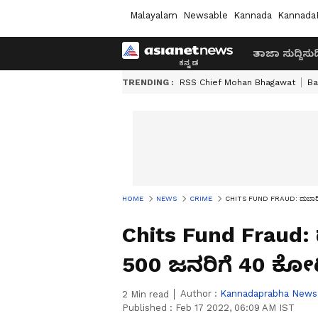
Malayalam
Newsable
Kannada
Kannada
ತಾಜಾ ಸುದ್ದಿ
ಸುದ್
TRENDING :
RSS Chief Mohan Bhagawat
Ba
HOME
NEWS
CRIME
CHITS FUND FRAUD: ದುಬಾರಿ 
Chits Fund Fraud:
500 ಜನರಿಗೆ 40 ಕೋ
Author :
Kannadaprabha News
2
Min read
Published :
Feb 17 2022, 06:09 AM IST