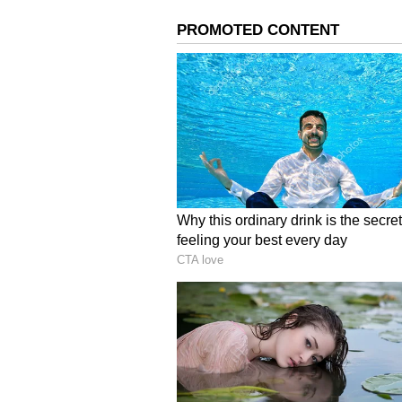
ಮಿಲಿಟರಿಯಲ್ಲಿ ಕೆಲಸದಾಸೆ ತೋರಿಸಿ ವ
ಬೆಂಗಳೂರು: ಮಿಲಿಟರಿ ಅಧಿಕಾರಿ(Military O
ವಂಚಿಸುತ್ತಿದ್ದ ವ್ಯಕ್ತಿಯೊಬ್ಬನನ್ನು ಭಾರತ
ಬೆಂಗಳೂರು ನಗರ ಪೊಲೀಸರು ಜಂಟಿ ಕಾರ್ಯಾಚರ
Bengaluru Crime: ‘ಅದೃಷ್ಟದ ಚೊಂಬ
ಭಾರತೀಯ ಸೇನೆಯಲ್ಲಿ(Indian Army) ತಾನು 
ಎಂಬಾತ ಸೇನೆಯಲ್ಲಿ ಕೆಲಸಕ್ಕೆ ಸೇರ ಬಯಸುತ್ತ
ನೀಡುವುದಾಗಿ ವಂಚಿಸುತ್ತಿದ್ದ ಮತ್ತು ನಕಲಿ 
ನಗರ ಪೊಲೀಸ್‌ ಠಾಣೆಯಲ್ಲಿ ದೂರು ದಾಖಲಾಗಿ