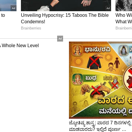
ಅನೇಕ ನಕಲಿ ಗುರುತಿನ ದಾಖಲೆಗಳನ್ನು ಸೃಷ್ಟಿಸಿದ್ದ. ಕಳೆದ ಒಂದು
ವಿಭಾಗ ಕಣ್ಣಿಟ್ಟಿತು. ಬಂಧಿತನಿಂದ ಸೇನೆಯ ನಕಲಿ ಗುರುತಿನ
್ರ ಮತ್ತು ಉದ್ಯೋಗಾಕಾಂಕ್ಷಿಗಳ ದಾಖಲೆಗಳನ್ನು ವಶಕ್ಕೆ