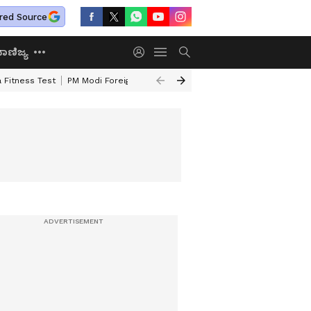
red Source
ಾಣಿಜ್ಯ
 Fitness Test
PM Modi Foreign Travel Expenditure
Valmiki Corporatio