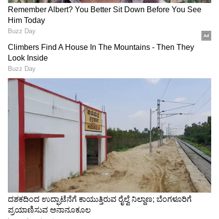
ಅಂಡರ್‌ 19 ಕ್ರಿಕೆಟ್‌ ಟೀಮ್‌ ವಾಲ್‌
ಆರ್‌ಸಿಬಿಯಲ್ಲಿ ಫಿಲ್ ಸಾಲ್ಟ್‌ಗೆ
ಆದ ರಾಹುಲ್ ದ್ರಾವಿಡ್‌ ಪುತ್ರ, 87
ಕೊಹ್ಲಿ ಕೊಟ್ಟಿದ್ರು ಟಿಪ್ಸ್, ಈಗ
ರನ್‌ಗಳ ಕ್ಲಾಸ್‌ ಇನ್ನಿಂಗ್ಸ್‌ ಆಡಿದ
ಭಾರತ ವಿರುದ್ಧವೇ ಪ್ರಯೋಗಿಸಿ
ಅನ್ವಯ್‌!
ಗೆದ್ದ ಇಂಗ್ಲೆಂಡ್
ನವದೆಹಲಿ: 2022ರ ಡಿಸೆಂಬರ್‌ನಲ್ಲಿ ಭೀಕರ ಕಾರು
ಅಪಘಾತಕ್ಕೆ ತುತ್ತಾಗಿದ್ದ ಭಾರತದ ತಾರಾ ಕ್ರಿಕೆಟಿಗ ರಿಷಭ್‌