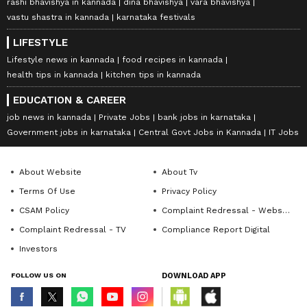
rashi bhavishya in kannada
dina bhavishya
vara bhavishya
vastu shastra in kannada
karnataka festivals
LIFESTYLE
Lifestyle news in kannada
food recipes in kannada
health tips in kannada
kitchen tips in kannada
EDUCATION & CAREER
job news in kannada
Private Jobs
bank jobs in karnataka
Government jobs in karnataka
Central Govt Jobs in Kannada
IT Jobs
About Website
About Tv
Terms Of Use
Privacy Policy
CSAM Policy
Complaint Redressal - Website
Complaint Redressal - TV
Compliance Report Digital
Investors
FOLLOW US ON
DOWNLOAD APP