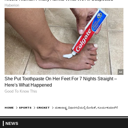
HOME
SPORTS
CRICKET
ಮಹಾರಾಷ್ಟ್ರ ವಿಧಾನಸಭೆಯಲ್ಲಿ ರೋಹಿತ್‌, ಸೂರ್ಯಕುಮಾರ್‌ಗೆ ಸನ್ಮಾನ; 11 ಕೋಟಿ ಬಹುಮಾನ
NEWS