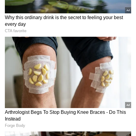
DOWNLOAD APP
ಕ್ರಿಕೆಟ್ ಮತ್ತು ಕ್ರೀಡಾ ಜಗತ್ತಿನ (
Sports News in
Kannada
) ಕ್ಷಣಕ್ಷಣದ ಕನ್ನಡ ಸುದ್ದಿ ಅಪ್ಡೇಟ್‌ಗಳಿಗಾಗಿ
ಏಷ್ಯಾನೆಟ್ ಸುವರ್ಣ ನ್ಯೂಸ್‌ ಫಾಲೋ ಮಾಡಿ.
IPL
Live
ಸೇರಿದಂತೆ ಟೀಂ ಇಂಡಿಯಾದ ಬ್ರೇಕಿಂಗ್ ಸುದ್ದಿ
(
Cricket News in Kannada
), ವಿಶೇಷ ವರದಿಗಳು
ಮತ್ತು ನೇರ ಪ್ರಸಾರಗಳೊಂದಿಗೆ ಸಂಪೂರ್ಣ ಮಾಹಿತಿ
ನಿಮ್ಮ ಒಂದೇ ಕ್ಲಿಕ್‌ನಲ್ಲಿ ಲಭ್ಯ. ಏಷ್ಯಾನೆಟ್ ಸುವರ್ಣ
ನ್ಯೂಸ್ ಅಧಿಕೃತ ಆ್ಯಪ್ ಡೌನ್‌ಲೋಡ್ ಮಾಡಿ ಹಾಗೂ
ಎಲ್ಲಾ ಅಪ್‌ಡೇಟ್ ಗಳನ್ನು ಪಡೆಯಿರಿ.