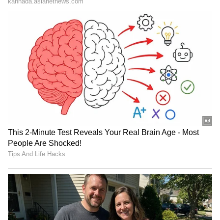
ಪೆವಿಲಿಯನ್ನಿಗಟ್ಟಿದ ಶಕೀಬ್, ಇದಾದ ಬಳಿಕ
"ರಾಜಕೀಯ ಬೇಡ, ಸಿನಿಮಾನೇ ಪ್ರಾಣ":
ಆಲ್ರೌಂಡರ್‌ಗಳಾದ ವಾಷಿಂಗ್ಟನ್ ಸುಂದರ್, ಶಾರ್ದೂಲ್
ಕನಕೋತ್ಸವದಲ್ಲಿ ರಿಷಬ್ ಶೆಟ್ಟಿ | Rishab
ಠಾಕೂರ್ ಹಾಗೂ ದೀಪಕ್ ಚಹರ್‌ ಅವರನ್ನು ಬಲಿ ಪಡೆಯುವ
Shetty speech | Suvarna News
ಮೂಲಕ ಶಾಕ್ ನೀಡಿದರು. ಅಂತಿಮವಾಗಿ ಶಕೀಬ್ ಅಲ್
ಹಸನ್ 36 ರನ್ ನೀಡಿ 5 ವಿಕೆಟ್ ಕಬಳಿಸಿ ಮಿಂಚಿದರು.
ಶೇ.50 ರಿಂದ ಶೇ.18 ಕ್ಕೆ TAX ಇಳಿಕೆ: ಮೋದಿ-
ಟ್ರಂಪ್ ಐತಿಹಾಸಿಕ ಒಪ್ಪಂದ | India US
Trade Deal | Party Rounds