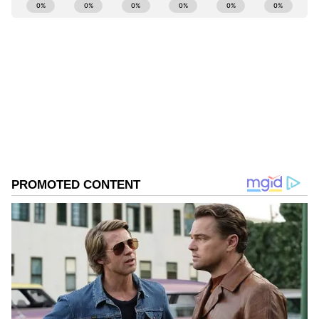
ABOUT THE AUTHOR
Naveen Kodase
NK
ನವೀನ್ ಕೊಡಸೆ ಏಷ್ಯಾನೆಟ್ ಕನ್ನಡದಲ್ಲಿ ಮುಖ್ಯ ಉಪಸಂಪಾದಕ.
ಕಳೆದ 9 ವರ್ಷಗಳಿಂದಲೂ ಮಾಧ್ಯಮ ಜಗತ್ತಿನಲ್ಲಿದ್ದೇನೆ. ಅಪ್ಪಟ
ಮಲೆನಾಡಿನ ಹುಡುಗ. ಕುವೆಂಪು ವಿವಿಯ ಪತ್ರಿಕೋದ್ಯಮ ಪದವಿ ಇದೆ.
ರಾಜ್‌ ನ್ಯೂಸ್‌ ಮೂಲಕ ಮಾಧ್ಯಮ ಲೋಕಕ್ಕೆ ಕಾಲಿಟ್ಟವನು.
ಕ್ರಿಕೆಟ್
ಡಿಜಿಟಲ್‌ ಮಾಧ್ಯಮ ಲೋಕದಲ್ಲಿ ಪಳಗಿದರೂ, ಕಲಿಯೋದಿದೆ ಅಪಾರ.
ಟೀಮ್ ಇಂಡಿಯಾ
ಕ್ರೀಡೆ, ರಾಜಕೀಯ, ಸಾಹಿತ್ಯದಲ್ಲಿದೆ ಆಸಕ್ತಿ. ಕ್ರೀಡಾ ಸುದ್ದಿಯೇ ನನ್ನ
Published :
Dec 04 2022, 11:08 AM IST
ಜೀವಾಳ.
Ind vs Ban ಇಂದು ಭಾರತ-ಬಾಂಗ್ಲಾದೇಶ ಮೊದಲ
ಏಕದಿನ ಕದನ, ಶುಭಾರಂಭದ ನಿರೀಕ್ಷೆಯಲ್ಲಿ ರೋಹಿತ್