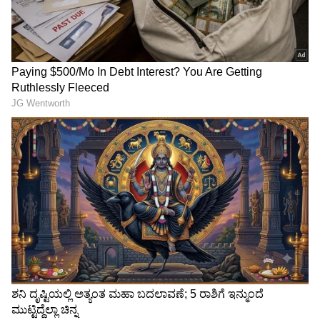
ಪಂತ್ ಅನುಪಸ್ಥಿತಿಯಲ್ಲಿ ಕೆ ಎಲ್ ರಾಹುಲ್ ವಿಕೆಟ್ ಕೀಪರ್
ಪಾತ್ರವನ್ನು ನಿಭಾಯಿಸಲಿದ್ದಾರೆ.
ತಂಡಗಳು ಹೀಗಿವೆ ನೋಡಿ
Cricket: 8 ವರ್ಷಗಳ ಪ್ರೀತಿ,
ಭಾರತ ಶ್ರೀಲಂಕಾ ಟೆಸ್ಟ್ ಪಂದ್ಯದಲ್ಲಿ
ತನಗಿಂತ 7 ವರ್ಷ ಕಿರಿಯ ಕ್ರಿಕೆಟರ್
ಆರ್‌ಸಿಬಿ ಘೋಷಣೆ, ಫ್ಯಾನ್ಸ್‌ಗೆ
ಜೊತೆ ಮದುವೆ! ಯಾರು ಗೊತ್ತಾ
ಐಪಿಎಲ್ ನೆನಪಾಗಿದ್ದು ಯಾಕೆ?
ಈ ಖ್ಯಾತ ನಟಿ?
ಲಂಕಾ ಎದುರಿನ ಟೆಸ್ಟ್ ಸರಣಿಗೂ
2027ರ ಏಕದಿನ ವಿಶ್ವಕಪ್‌ಗೆ
ಮುನ್ನ ಭಾರತಕ್ಕೆ ದೊಡ್ಡ ಶಾಕ್;
ಡೈರೆಕ್ಟ್ ಎಂಟ್ರಿ ಪಡೆದ
ಮತ್ತೊಬ್ಬ ಸ್ಟಾರ್ ಕ್ರಿಕೆಟಿಗ ಔಟ್,
ಆಫ್ಘಾನಿಸ್ತಾನ..! ಎರಡು ಬಾರಿಯ
ಕನ್ನಡಿಗನಿಗೆ ಇದು ಜಾಕ್‌ಪಾಟ್
ಚಾಂಪಿಯನ್‌ ತಂಡದ ಕನಸು