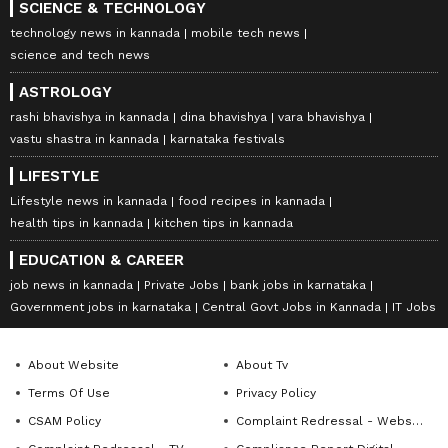
SCIENCE & TECHNOLOGY
technology news in kannada
mobile tech news
science and tech news
ASTROLOGY
rashi bhavishya in kannada
dina bhavishya
vara bhavishya
vastu shastra in kannada
karnataka festivals
LIFESTYLE
Lifestyle news in kannada
food recipes in kannada
health tips in kannada
kitchen tips in kannada
EDUCATION & CAREER
job news in kannada
Private Jobs
bank jobs in karnataka
Government jobs in karnataka
Central Govt Jobs in Kannada
IT Jobs
About Website
About Tv
Terms Of Use
Privacy Policy
CSAM Policy
Complaint Redressal - Website