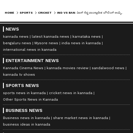
HOME
SPORTS
CRICKET
IND VS BAN: ಟಾಸ್ ಗೆದ್ದ ಬಾಂಗ್ಲಾದೇಶ ಬೌಲಿಂಗ್ ಆಯ್ಕೆ, ಭಾರತ ಪರ ಕುಲ್ದೀಪ್ ಸೆನ್‌ ಪಾದಾರ್ಪಣೆ
NEWS
kannada news
latest kannada news
karnataka news
bengaluru news
Mysore news
india news in kannada
international news in kannada
ENTERTAINMENT NEWS
Kannada Cinema News
kannada movies review
sandalwood news
kannada tv shows
SPORTS NEWS
sports news in kannada
cricket news in kannada
Other Sports News in Kannada
BUSINESS NEWS
Business news in kannada
share market news in kannada
business ideas in kannada