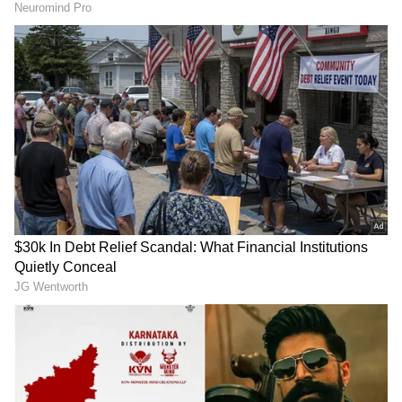
Related Articles
IPL 2026 Final: ಬೆಂಗಳೂರು ಕೈತಪ್ಪಿದ ಐಪಿಎಲ್‌
ಫೈನಲ್‌! ಮೇ 31ರ ಫೈನಲ್‌ ಮ್ಯಾಚ್ ಎಲ್ಲಿ?
ರಾಜಕೀಯ ಪ್ರಭಾವ ಬಳಸಿ ಐಪಿಎಲ್‌ ಫೈನಲ್ ಶಿಫ್ಟ್‌:
ಬಿಸಿಸಿಐ ಹೇಳಿಕೆಯೇ ಬೋಗಸ್ ಎಂದ ಡಿಕೆಶಿ!
ಕ್ವಾಲಿಫೈಯರ್ 1, ಗುಜರಾತ್
ಕೊಹ್ಲಿ ಜೊತೆಗಿನ ವೈರಲ್‌
ಟೈಟಾನ್ಸ್ ವಿರುದ್ಧ ಟಾಸ್ ಸೋತ
ವಿಡಿಯೋ ಸೇರಿದಂತೆ 200
ಆರ್‌ಸಿಬಿ, ತಂಡದ ಬದಲಾವಣೆ
Instagram ಪೋಸ್ಟ್‌ ಡಿಲೀಟ್‌
ಏನು?
ಮಾಡಿದ ಟೀಮ್‌ ಇಂಡಿಯಾ
ಕ್ರಿಕೆಟಿಗ