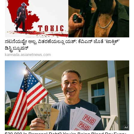
ಗುಜರಾತ್ ಟೈಟಾನ್ಸ್ ಎದುರಿನ
ಆರ್‌ಸಿಬಿ ಗುಜರಾತ್ ಕ್ವಾಲಿಫೈಯರ್
ಹೈವೋಲ್ಟೇಜ್‌ ಮ್ಯಾಚ್‌ಗೂ
ಪಂದ್ಯದ ಭವಿಷ್ಯ ನುಡಿದ ಟೀಂ
ಮೊದಲು ಕೊಹ್ಲಿ ವಿಚಾರವಾಗಿ
ಇಂಡಿಯಾ ಮಾಜಿ ಕ್ರಿಕೆಟಿಗ
ಶುರುವಾಯ್ತು ಆರ್‌ಸಿಬಿಗೆ ಹೊಸ
ಟೆನ್ಶನ್!
ಈ ವರದಿಯ ಅತ್ಯಂತ ಗಂಭೀರ ಅಂಶವೆಂದರೆ ಟಿವಿ
ಜಾಹೀರಾತುದಾರರ ಪಾಲ್ಗೊಳ್ಳುವಿಕೆಯಲ್ಲಿ ಉಂಟಾಗಿರುವ ಶೇ.
31ರಷ್ಟು ಕುಸಿತ. ಫ್ಯಾಂಟಸಿ ಗೇಮಿಂಗ್ ಮತ್ತು ಬೆಟ್ಟಿಂಗ್
ಆ್ಯಪ್‌ಗಳ ಮೇಲಿನ ನಿರ್ಬಂಧಗಳು ಈ ಕುಸಿತಕ್ಕೆ ಪ್ರಮುಖ
ಕಾರಣಗಳಾಗಿವೆ. ಅಲ್ಲದೆ, ಬ್ರ್ಯಾಂಡ್‌ಗಳು ಈಗ ಟಿವಿಗಿಂತ
ಹೆಚ್ಚಾಗಿ ಡಿಜಿಟಲ್ ಅಭಿಯಾನಗಳು ಮತ್ತು ಇನ್‌ಫ್ಲುಯೆನ್ಸರ್
ಮಾರ್ಕೆಟಿಂಗ್‌ಗೆ ಹೆಚ್ಚಿನ ಒತ್ತು ನೀಡುತ್ತಿವೆ.
ಬದಲಾದ ವೀಕ್ಷಣಾ ಶೈಲಿ
LATEST VIDEOS
ಯುವ ವೀಕ್ಷಕರು ಈಗ ಟಿವಿ ಮುಂದೆ ಸತತ ನಾಲ್ಕು ಗಂಟೆಗಳ