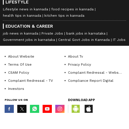
LIFESTYLE
Lifestyle news in kannada
food recipes in kannada
health tips in kannada
kitchen tips in kannada
EDUCATION & CAREER
job news in kannada
Private Jobs
bank jobs in karnataka
Government jobs in karnataka
Central Govt Jobs in Kannada
IT Jobs
About Website
About Tv
Terms Of Use
Privacy Policy
CSAM Policy
Complaint Redressal - Website
Complaint Redressal - TV
Compliance Report Digital
Investors
FOLLOW US ON
DOWNLOAD APP
© Copyright 2026 Asianxt Digital Technologies Private Limited (Formerly
known as Asianet News Media & Entertainment Private Limited) | All Rights
Reserved