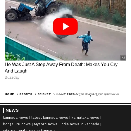
HOME
SPORTS
CRICKET
ಐಪಿಎಲ್ 2026 ವೀಕ್ಷಕರ ಸಂಖ್ಯೆಯಲ್ಲಿ ಭಾರಿ ಇಳಿಮುಖ: ಟಿವಿ ರೇಟಿಂಗ್ ಮಹಾ ಕುಸಿತ!
NEWS
kannada news
latest kannada news
karnataka news
bengaluru news
Mysore news
india news in kannada
international news in kannada