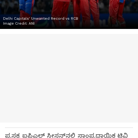
Delhi Capitals' Unwanted Record vs RCB
Image Credit:
ANI
ಪ್ರಸಕ್ತ ಐಪಿಎಲ್ ಸೀಸನ್‌ನಲ್ಲಿ ಸಾಂಪ್ರದಾಯಿಕ ಟಿವಿ