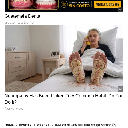
HOME
SPORTS
CRICKET
ಐಪಿಎಲ್‌ನ ಈ ಒಂದು ನಿಯಮದಿಂದ ಹೆಚ್ಚಿದ ಗುಜರಾತ್ ಟೆನ್ಷನ್; ಪ್ಲೇ ಆಫ್‌ ಪಂದ್ಯಗಳಿಗೆ ಇದೆ ಬೇರೆಯದೇ ರೂಲ್ಸ್‌!