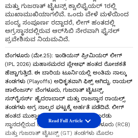
ಮತ್ತು ಗುಜರಾತ್ ಟೈಟನ್ಸ್ ಕ್ವಾಲಿಫೈಯರ್ 1ರಲ್ಲಿ
ಮುಖಾಮುಖಿಯಾಗಲಿವೆ. ಒಂದು ವೇಳೆ ಮಳೆಯಿಂದ
ಪಂದ್ಯ ಸಂಪೂರ್ಣ ರದ್ದಾದರೆ, ಲೀಗ್ ಹಂತದಲ್ಲಿ
ಅಗ್ರಸ್ಥಾನದಲ್ಲಿರುವ ಆರ್‌ಸಿಬಿ ನೇರವಾಗಿ ಫೈನಲ್
ಪ್ರವೇಶಿಸುವ ನಿಯಮವಿದೆ.
ಬೆಂಗಳೂರು (ಮೇ.25): ಇಂಡಿಯನ್ ಪ್ರೀಮಿಯರ್ ಲೀಗ್
(IPL 2026) ಮಹಾಸಮರದ ಪ್ಲೇಆಫ್ ಹಂತದ ರೋಚಕತೆ
ಹೆಚ್ಚಾಗುತ್ತಿದೆ. ಈ ಬಾರಿಯ ಟೂರ್ನಿಯಲ್ಲಿ ಅಂತಿಮ ನಾಲ್ಕು
ತಂಡಗಳು (Playoffs) ಅಧಿಕೃತವಾಗಿ ಫಿಕ್ಸ್‌ ಆಗಿದ್ದು, ರಾಯಲ್
ಚಾಲೆಂಜರ್ಸ್ ಬೆಂಗಳೂರು, ಗುಜರಾತ್ ಟೈಟನ್ಸ್,
ಸನ್‌ರೈಸರ್ಸ್ ಹೈದರಾಬಾದ್ ಮತ್ತು ರಾಜಸ್ಥಾನ ರಾಯಲ್ಸ್
ತಂಡಗಳು ಅಗ್ರ ನಾಲ್ಕರ ಘಟ್ಟಕ್ಕೆ ಅರ್ಹತೆ ಪಡೆದಿವೆ. ಲೀಗ್
ಹಂತದ ಮುಕ್ತಾಯಕ್ಕೆ ಅಂಕಪಟ್ಟಿಯಲ್ಲಿ ಅಗ್ರ ಎರಡು
Read Full Article
ಸ್ಥಾನದಲ್ಲಿರುವ ರಾಯಲ್ ಚಾಲೆಂಜರ್ಸ್ ಬೆಂಗಳೂರು (RCB)
ಮತ್ತು ಗುಜರಾತ್ ಟೈಟನ್ಸ್ (GT) ತಂಡಗಳು ಮೊದಲ