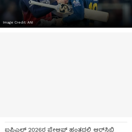
Image Credit:
ANI
ಐಪಿಎಲ್ 2026ರ ಪ್ಲೇಆಫ್ ಹಂತದಲ್ಲಿ ಆರ್‌ಸಿಬಿ