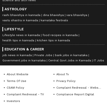
science and tech news
ASTROLOGY
rashi bhavishya in kannada
dina bhavishya
vara bhavishya
vastu shastra in kannada
karnataka festivals
LIFESTYLE
Lifestyle news in kannada
food recipes in kannada
health tips in kannada
kitchen tips in kannada
EDUCATION & CAREER
job news in kannada
Private Jobs
bank jobs in karnataka
Government jobs in karnataka
Central Govt Jobs in Kannada
IT Jobs
About Website
About Tv
Terms Of Use
Privacy Policy
CSAM Policy
Complaint Redressal - Website
Complaint Redressal - TV
Compliance Report Digital
Investors