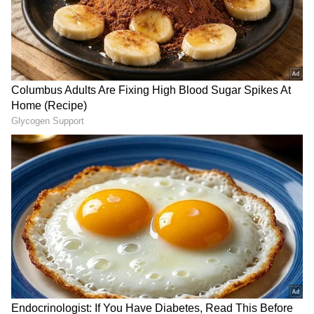
Related Articles
ಪ್ಲೇ ಆಫ್‌ಗೆ ಎಂಟ್ರಿಕೊಟ್ಟ ರಾಜಸ್ಥಾನ ರಾಯಲ್ಸ್, ಇಲ್ಲಿದೆ
ಆರ್‌ಸಿಬಿ ಸೇರಿ ನಾಲ್ಕು ತಂಡಗಳ ವೇಳಾಪಟ್ಟಿ
RCB ಸಕ್ಸಸ್ ಸೀಕ್ರೆಟ್ ಬಿಚ್ಚಿಟ್ಟ IPL ಡೇಟಾ: ಟೀಮ್
ಚೇಂಜ್ ಮಾಡದೇ ಅಂಕಪಟ್ಟಿಯ ‘ಕಿಂಗ್’ ಆದ
ಬೆಂಗಳೂರು!
DOWNLOAD APP