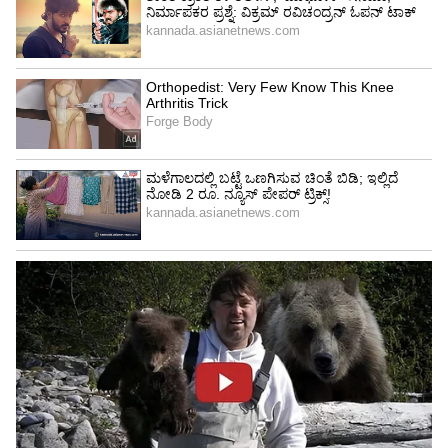
'ಎಲಿಮಿನೇಟರ್' (Eliminator) ಪಂದ್ಯ ಜರುಗಲಿದೆ. ಈ
ಪಂದ್ಯದಲ್ಲಿ ಸೋತ ತಂಡ ಟೂರ್ನಿಯಿಂದ ಹೊರಬಿದ್ದರೆ, ಗೆದ್ದ
ತಂಡವು ಕ್ವಾಲಿಫೈಯರ್ 1 ರ ಪರಾಜಿತ ತಂಡದ (ಅಂದರೆ
ಗುಜರಾತ್ ಅಥವಾ ಆರ್‌ಸಿಬಿ) ವಿರುದ್ಧ ಕ್ವಾಲಿಫೈಯರ್ 2
ಪಂದ್ಯದಲ್ಲಿ ಸೆಣಸಾಡಬೇಕಾಗುತ್ತದೆ.
ಆರ್‌ಸಿಬಿ ವರ್ಸಸ್ ಗುಜರಾತ್: ದಾಖಲೆ ಹೀಗಿದೆ:
ಐಪಿಎಲ್ ಇತಿಹಾಸದಲ್ಲಿ ರಾಯಲ್ ಚಾಲೆಂಜರ್ಸ್ ಬೆಂಗಳೂರು
ಮತ್ತು ಗುಜರಾತ್ ಟೈಟನ್ಸ್ ತಂಡಗಳ ನಡುವಿನ ಮುಖಾಮುಖಿ
ಸದಾ ಹೈ-ವೋಲ್ಟೇಜ್ ಆಗಿರುತ್ತದೆ. ಎರಡು ತಂಡಗಳು
ಇದುವರೆಗೆ ಐಪಿಎಲ್‌ನಲ್ಲಿ ಒಟ್ಟು 8 ಬಾರಿ
ಮುಖಾಮುಖಿಯಾಗಿದ್ದು, ಉಭಯ ತಂಡಗಳೂ ತಲಾ 4-4
ಪಂದ್ಯಗಳನ್ನು ಗೆದ್ದು ಸಮಬಲ ಸಾಧಿಸಿವೆ. ಪ್ರಸಕ್ತ
ಸೀಸನ್‌ನಲ್ಲೂ ಉಭಯ ತಂಡಗಳು ಎರಡು ಬಾರಿ ಪರಸ್ಪರ