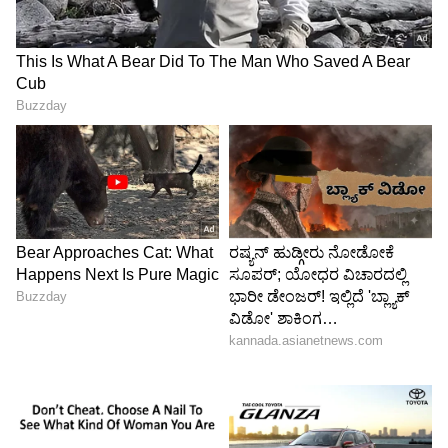
ಭೇಟಿಯಾಗಿದ್ದು, ಆರ್‌ಸಿಬಿ ಮತ್ತು ಗುಜರಾತ್ ತಲಾ
ಒಂದೊಂದು ಪಂದ್ಯವನ್ನು ಗೆದ್ದುಕೊಂಡಿವೆ. ಹೀಗಾಗಿ
ಕ್ವಾಲಿಫೈಯರ್ 1 ರಲ್ಲಿ ಕ್ರಿಕೆಟ್ ಪ್ರೇಮಿಗಳಿಗೆ ಜಿದ್ದಾಜಿದ್ದಿನ
ಪೈಪೋಟಿ ವೀಕ್ಷಿಸಲು ಸಿಗುವುದಂತೂ ಖಾತ್ರಿಯಾಗಿದೆ.