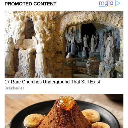
Kannada
) ಕ್ಷಣಕ್ಷಣದ ಕನ್ನಡ ಸುದ್ದಿ ಅಪ್ಡೇಟ್‌ಗಳಿಗಾಗಿ
ಏಷ್ಯಾನೆಟ್ ಸುವರ್ಣ ನ್ಯೂಸ್‌ ಫಾಲೋ ಮಾಡಿ.
IPL
Live
ಸೇರಿದಂತೆ ಟೀಂ ಇಂಡಿಯಾದ ಬ್ರೇಕಿಂಗ್ ಸುದ್ದಿ
(
Cricket News in Kannada
), ವಿಶೇಷ ವರದಿಗಳು
ಮತ್ತು ನೇರ ಪ್ರಸಾರಗಳೊಂದಿಗೆ ಸಂಪೂರ್ಣ ಮಾಹಿತಿ
ನಿಮ್ಮ ಒಂದೇ ಕ್ಲಿಕ್‌ನಲ್ಲಿ ಲಭ್ಯ. ಏಷ್ಯಾನೆಟ್ ಸುವರ್ಣ
ನ್ಯೂಸ್ ಅಧಿಕೃತ ಆ್ಯಪ್ ಡೌನ್‌ಲೋಡ್ ಮಾಡಿ ಹಾಗೂ
ಎಲ್ಲಾ ಅಪ್‌ಡೇಟ್ ಗಳನ್ನು ಪಡೆಯಿರಿ.
ABOUT THE AUTHOR
Santosh Naik
SN
ನಾನು ಏಷ್ಯಾನೆಟ್ ಸುವರ್ಣ ನ್ಯೂಸ್.ಕಾಂನಲ್ಲಿ ಮುಖ್ಯ
ಉಪಸಂಪಾದಕ. ಉತ್ತರ ಕನ್ನಡ ಜಿಲ್ಲೆಯ ಭಟ್ಕಳದವನು. 13
ವರ್ಷಗಳಿಂದಲೂ ಮಾಧ್ಯಮದಲ್ಲಿದ್ದೇನೆ. ಉಜಿರೆಯ ಎಸ್‌ಡಿಎಂ
ಕಾಲೇಜಿನಲ್ಲಿ ಪತ್ರಿಕೋದ್ಯಮ ಪದವಿ. ಹೊಸದಿಗಂತದ ಮೂಲಕ
ಐಪಿಎಲ್
ಮಾಧ್ಯಮ ಜಗತ್ತಿಗೆ ಕಾಲಿಟ್ಟವನು. ಕ್ರೀಡಾ ವರದಿಯಲ್ಲಿ ಹೆಚ್ಚು ಆಸಕ್ತಿ.
ಕ್ರೀಡೆಗಳು
ಕ್ರಿಕೆಟ್
ಆರ್‌ಸಿಬಿ
ಗುಜರಾತ್ ಟೈಟನ್ಸ್
ಆದರೆ, ಡಿಜಿಟಲ್ ಮಾಧ್ಯಮ ಎಲ್ಲ ವಿಷಯದಲ್ಲೂ ಪಳಗಿಸಿದೆ.
ವಿಜಯವಾಣಿ, ಸ್ಟಾರ್‌ ಸ್ಪೋರ್ಟ್ಸ್‌ನಲ್ಲಿ ಕೆಲಸ ಮಾಡಿದ್ದೇನೆ. ಓದು,
ಪ್ರವಾಸ ನೆಚ್ಚಿನ ಹವ್ಯಾಸ