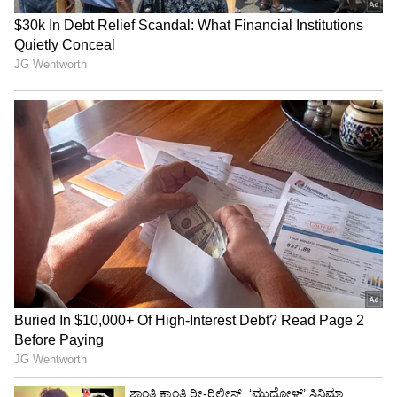
"ರಾಜಕೀಯ ಬೇಡ, ಸಿನಿಮಾನೇ ಪ್ರಾಣ":
ಕನಕೋತ್ಸವದಲ್ಲಿ ರಿಷಬ್ ಶೆಟ್ಟಿ | Rishab
Shetty speech | Suvarna News
ಶೇ.50 ರಿಂದ ಶೇ.18 ಕ್ಕೆ TAX ಇಳಿಕೆ: ಮೋದಿ-
ಟ್ರಂಪ್ ಐತಿಹಾಸಿಕ ಒಪ್ಪಂದ | India US
Trade Deal | Party Rounds
ಮತ್ತೊಂದೆಡೆ, ಅಂಕಪಟ್ಟಿಯ ಮೂರು ಮತ್ತು ನಾಲ್ಕನೇ
ಸ್ಥಾನದಲ್ಲಿರುವ ಸನ್‌ರೈಸರ್ಸ್ ಹೈದರಾಬಾದ್ (SRH) ಹಾಗೂ
ರಾಜಸ್ಥಾನ್ ರಾಯಲ್ಸ್ (RR) ತಂಡಗಳ ನಡುವೆ