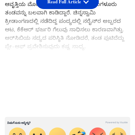
Read Full Article
ಆವೃತ್ತಿಯ ಮೊದಲ ಮುಖಾಮುಖಿಯಲ್ಲೂ ಬೆಂಗಳೂರು
ತಂಡವನ್ನು ಬಲವಾಗಿ ಕಾಡಿದ್ದಾರೆ. ಚಿನ್ನಸ್ವಾಮಿ
ಕ್ರೀಡಾಂಗಣದಲ್ಲಿ ನಡೆದಿದ್ದ ಪಂದ್ಯದಲ್ಲಿ ನರೈನ್‌ರ ಅಬ್ಬರದ
ಆಟ, ಕೆಕೆಆರ್‌ ಭರ್ಜರಿ ಗೆಲುವು ಸಾಧಿಸಲು ಕಾರಣವಾಗಿತ್ತು.
ಆರ್‌ಸಿಬಿಯ ಸದ್ಯದ ಪರಿಸ್ಥಿತಿ ನೋಡಿದರೆ, ತಂಡ ಪುಟಿದೆದ್ದು
ಪ್ಲೇ-ಆಫ್‌ ಪ್ರವೇಶಿಸುವುದು ಕಷ್ಟ ಸಾಧ್ಯ.
IPL 2024: ಆರೆಂಜ್ ಆರ್ಮಿ ಎದುರು ಹೀನಾಯ ಸೋಲು
LATEST VIDEOS
ಕಂಡ ಡೆಲ್ಲಿ ಕ್ಯಾಪಿಟಲ್ಸ್..!