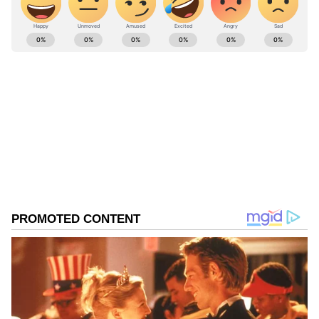
ABOUT THE AUTHOR
Kannadaprabha News
KN
1967ರ ನವೆಂಬರ್ 4ರಂದು ಆರಂಭವಾದ ಕನ್ನಡಪ್ರಭ ಕನ್ನಡ
ಪತ್ರಿಕೋದ್ಯಮದಲ್ಲಿಯೇ ವಿಶೇಷ ಛಾಪು ಮೂಡಿಸಿದ ಕನ್ನಡ ದಿನ
ಪತ್ರಿಕೆ. ದೇಶ, ವಿದೇಶ, ವಾಣಿಜ್ಯ, ಕ್ರೀಡೆ, ಮನೋರಂಜನೆ ಸೇರಿ
ವೈವಿಧ್ಯಮಯ ಸುದ್ದಿಗಳ ಹೂರಣ ಹೊತ್ತು ತರುವ ಕನ್ನಡಪ್ರಭ,
ಕ್ರಿಕೆಟ್
ಕನ್ನಡಿಗರ ಅಸ್ಮಿತೆಯ ಸಂಕೇತ. ಸದಾ ಕರುನಾಡು, ನುಡಿ, ಸಂಸ್ಕೃತಿ
ಪರ ಧ್ವನಿ ಎತ್ತುವ ಕನ್ನಡಪ್ರಭ ದಿನ ಪತ್ರಿಕೆಯಲ್ಲಿ ಪ್ರಕಟಗೊಳ್ಳುವ
ಸುದ್ದಿಗಳು ಸುವರ್ಣ ನ್ಯೂಸ್ ವೆಬ್‌ಸೈಟಲ್ಲೂ ಲಭ್ಯ.