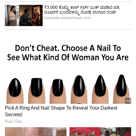
ಸ್ಪೋರ್ಟ್ಸ್‌, ಜಿಯೋ ಸಿನಿಮಾ