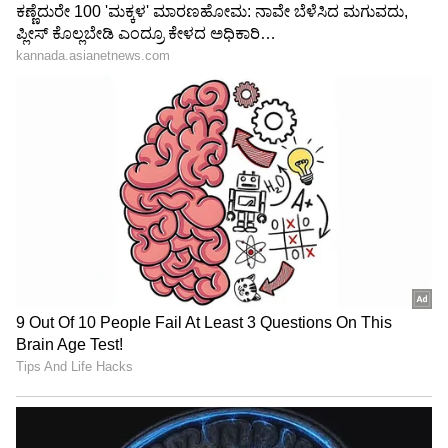
ಫ್ರಾಂಚೈಸಿಗಳು!
ಕ್ರಿಕೆಟಿಗನ ವಿರುದ್ಧ ಸಂಗಕ್ಕಾರ ಗರಂ
LATEST VIDEOS
ಆಗಿದ್ದೇಕೆ?
ಆರ್‌ಸಿಬಿ: 14
"ರಾಜಕೀಯ ಬೇಡ, ಸಿನಿಮಾನೇ ಪ್ರಾಣ":
ಕನಕೋತ್ಸವದಲ್ಲಿ ರಿಷಬ್ ಶೆಟ್ಟಿ | Rishab
ಕೆಕೆಆರ್‌: 19
Shetty speech | Suvarna News
ಶೇ.50 ರಿಂದ ಶೇ.18 ಕ್ಕೆ TAX ಇಳಿಕೆ: ಮೋದಿ-
ಟ್ರಂಪ್ ಐತಿಹಾಸಿಕ ಒಪ್ಪಂದ | India US
Trade Deal | Party Rounds