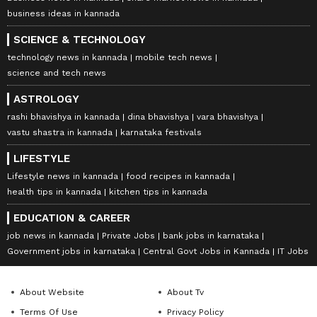
business ideas in kannada
SCIENCE & TECHNOLOGY
technology news in kannada
mobile tech news
science and tech news
ASTROLOGY
rashi bhavishya in kannada
dina bhavishya
vara bhavishya
vastu shastra in kannada
karnataka festivals
LIFESTYLE
Lifestyle news in kannada
food recipes in kannada
health tips in kannada
kitchen tips in kannada
EDUCATION & CAREER
job news in kannada
Private Jobs
bank jobs in karnataka
Government jobs in karnataka
Central Govt Jobs in Kannada
IT Jobs
About Website
About Tv
Terms Of Use
Privacy Policy