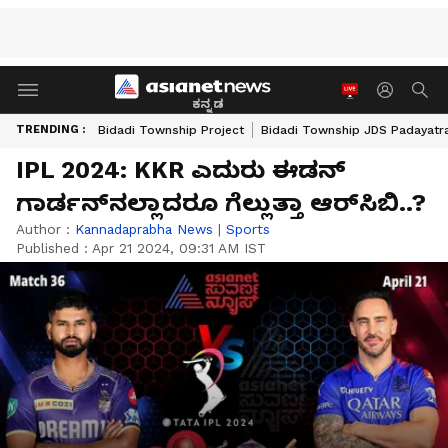
ಕನ್ನಡ
TRENDING :
Bidadi Township Project
Bidadi Township JDS Padayatr
IPL 2024: KKR ಎದುರು ಈಡನ್
ಗಾರ್ಡನ್‌ನಲ್ಲಾದರೂ ಗೆಲ್ಲುತ್ತಾ ಆರ್‌ಸಿಬಿ..?
Author :
Kannadaprabha News
|
Sports
Published :
Apr 21 2024, 09:31 AM IST