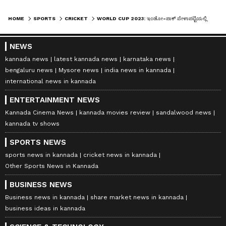
HOME
SPORTS
CRICKET
WORLD CUP 2023: ಇಂಡೋ-ಪಾಕ್ ವೇಳಾಪಟ್ಟಿಯಲ್ಲಿ ಮಹತ್ವದ ಬದಲಾವಣೆ..! ಹೊಸ ದಿನಾಂಕ ನಿಗದಿ?
NEWS
kannada news
latest kannada news
karnataka news
bengaluru news
Mysore news
india news in kannada
international news in kannada
ENTERTAINMENT NEWS
Kannada Cinema News
kannada movies review
sandalwood news
kannada tv shows
SPORTS NEWS
sports news in kannada
cricket news in kannada
Other Sports News in Kannada
BUSINESS NEWS
Business news in kannada
share market news in kannada
business ideas in kannada