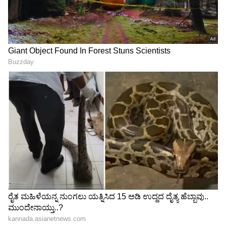
ಸಾಧ್ಯತೆಯಿದೆ ಎಂದು ತಿಳಿಸಿದೆ.
ಭಾರತ-ಪಾಕ್‌ ಪಂದ್ಯಕ್ಕಾಗಿ ಆಸ್ಪತ್ರೆಗಳಹಾಸಿಗೆ ಬುಕ್‌
ಮಾಡುತ್ತಿರುವ ಪ್ರೇಕ್ಷಕರು!
RECOMMENDED STORIES
ಹುಡುಗಿಯರ ಬಗ್ಗೆ ಎಚ್ಚರ, ಆ
ಈತ ತಂಡದಲ್ಲಿದ್ರೇ ಟೀಂ
ಇಬ್ಬರಂತೆ ಆಗಬೇಡ
ಇಂಡಿಯಾ, 2027ರ ಏಕದಿನ
-ಸೂರ್ಯವಂಶಿಗೆ ರಾಬಿನ್ ಉತ್ತಪ್ಪ
ವಿಶ್ವಕಪ್ ಗೆಲ್ಲಲ್ಲ..! ಆಯ್ಕೆ ಸಮಿತಿ-
ವಾರ್ನಿಂಗ್
ಬಿಸಿಸಿಐ ನಡುವೆಯೇ ತಿಕ್ಕಾಟ?