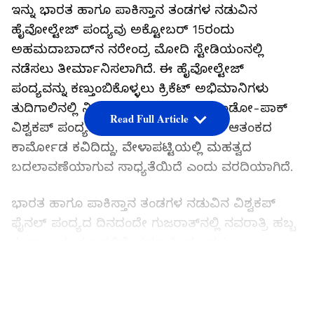
ಇನ್ನು ಭಾರತ ಹಾಗೂ ಪಾಕಿಸ್ತಾನ ತಂಡಗಳ ನಡುವಿನ
ಹೈವೋಲ್ಟೇಜ್ ಪಂದ್ಯವು ಅಕ್ಟೋಬರ್ 15ರಂದು
ಅಹಮದಾಬಾದ್‌ನ ನರೇಂದ್ರ ಮೋದಿ ಸ್ಟೇಡಿಯಂನಲ್ಲಿ
ನಡೆಸಲು ತೀರ್ಮಾನಿಸಲಾಗಿದೆ. ಈ ಹೈವೋಲ್ಟೇಜ್
ಪಂದ್ಯವನ್ನು ಕಣ್ತುಂಬಿಕೊಳ್ಳಲು ಕ್ರಿಕೆಟ್ ಅಭಿಮಾನಿಗಳು
ತುದಿಗಾಲಿನಲ್ಲಿ ನಿಂತಿದ್ದಾರೆ. ಇದೀಗ ಇದೀಗ ಇಂಡೋ-ಪಾಕ್‌
Read Full Article
ವಿಶ್ವಕಪ್ ಪಂದ್ಯದ ಆಯೋಜನೆಯ ಕುರಿತಂತೆ ಆತಂಕದ
ಕಾರ್ಮೋಡ ಕವಿದಿದ್ದು, ವೇಳಾಪಟ್ಟಿಯಲ್ಲಿ ಮಹತ್ವದ
ಬದಲಾವಣೆಯಾಗುವ ಸಾಧ್ಯತೆಯಿದೆ ಎಂದು ವರದಿಯಾಗಿದೆ.
ಭಾರತ ಹಾಗೂ ಪಾಕಿಸ್ತಾನ ತಂಡಗಳ ನಡುವಿನ ವಿಶ್ವಕಪ್
ಫೈನಲ್ ಪಂದ್ಯದ ದಿನದಂದೇ ಗುಜರಾತ್‌ನಲ್ಲಿ ನವರಾತ್ರಿ ಹಬ್ಬ
ಕೂಡಾ ಆರಂಭವಾಗಲಿದೆ. ನವರಾತ್ರಿ ಹಬ್ಬವನ್ನು
ಅಹಮದಾಬಾದ್‌ ಸೇರಿದಂತೆ ಗುಜರಾತ್‌ನಾದ್ಯಂತ
LATEST VIDEOS
ಅದ್ದೂರಿಯಾಗಿ ಆಚರಿಸಲಾಗುತ್ತದೆ. ಹೀಗಾಗಿ ಭಾರತ ಹಾಗೂ
ಪಾಕಿಸ್ತಾನ ನಡುವಿನ ಹೈವೋಲ್ಟೇಜ್‌ ಪಂದ್ಯಕ್ಕೆ ಭದ್ರತೆ