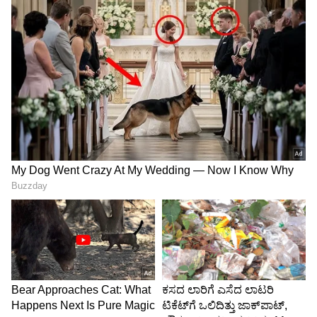
ಅಭಿಯಾನ ಆರಂಭಿಸಲಿದೆ.
ವಿಶ್ವಕಪ್ ಟೂರ್ನಿಗೆ ಭಾರತದ ಲೀಗ್ ಹಂತದ ವೇಳಾಪಟ್ಟಿ