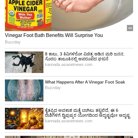
ಪಾಕ್‌ ಅಂಡರ್ 23 ಏಷ್ಯಾಕಪ್ ಗೆದ್ದ ಬೆನ್ನಲ್ಲೇ ಪಠಾಣ್
ಟ್ರೋಲ್‌; ಇರ್ಫಾನ್ ಒಂದೇ ಟ್ವೀಟ್‌ಗೆ ಟ್ರೋಲರ್ಸ್‌
ಸೈಲೆಂಟ್..!
ಐಸಿಸಿ ಏಕದಿನ ವಿಶ್ವಕಪ್ ಟೂರ್ನಿಯು ಅಕ್ಟೋಬರ್ 05ರಿಂದ
ನವೆಂಬರ್ 19ರವರೆಗೆ ಭಾರತ 10 ಸ್ಟೇಡಿಯಂನಲ್ಲಿ
ಪಂದ್ಯಾಟಗಳು ನಡೆಯಲಿವೆ. ಅಕ್ಟೋಬರ್ 05ರಂದು
ಅಹಮದಾಬಾದ್‌ನ ನರೇಂದ್ರ ಮೋದಿ ಸ್ಟೇಡಿಯಂನಲ್ಲಿ
ನಡೆಯಲಿರುವ ಉದ್ವಾಟನಾ ಪಂದ್ಯದಲ್ಲಿ ಹಾಲಿ ಚಾಂಪಿಯನ್‌
ಇಂಗ್ಲೆಂಡ್ ಹಾಗೂ ರನ್ನರ್ ಅಪ್‌ ನ್ಯೂಜಿಲೆಂಡ್ ತಂಡಗಳು
ಮುಖಾಮುಖಿಯಾಗುವ ಮೂಲಕ ಟೂರ್ನಿಗೆ ಚಾಲನೆ ಸಿಗಲಿದೆ.
ಇನ್ನು ರೋಹಿತ್ ಶರ್ಮಾ ನೇತೃತ್ವದ ಟೀಂ ಇಂಡಿಯಾ,
ಅಕ್ಟೋಬರ್ 08ರಂದು ಚೆನ್ನೈನಲ್ಲಿ ಆಸ್ಟ್ರೇಲಿಯಾ ವಿರುದ್ದ
ಕಣಕ್ಕಿಳಿಯುವ ಮೂಲಕ ವಿಶ್ವಕಪ್ ಟೂರ್ನಿಯಲ್ಲಿ ತನ್ನ