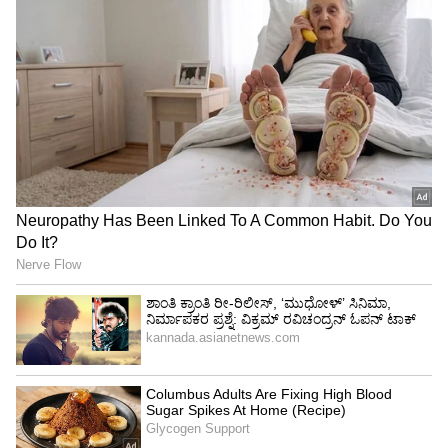
ಇಬ್ಬರು ಮಕ್ಕಳಲ್ಲಿ ಅಪ್ಪನಂತೆ ಆಗುವವನು ಯಾರು..? ನನ್ನನ್ನು
ಕೇಳಿದರೆ ಯಾರೂ ಆಗಲಾರರು. ಏಕೆಂದರೆ ವಿಶ್ವಕ್ಕೊಬ್ಬನೇ
ರಾಹುಲ್ ದ್ರಾವಿಡ್. ಅವರಂಥಾ ಮತ್ತೊಬ್ಬ ಕ್ರಿಕೆಟಿಗ