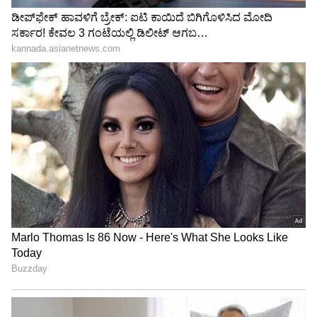
"ರಾಜಕೀಯ ಬೇಡ, ಸಿನಿಮಾನೇ ಪ್ರಾಣ":
ಆಗಿ. ಮತ್ತೆ ದ್ರಾವಿಡ್ ಕೀಪಿಂಗ್ ಗ್ಲೌಸ್ ತೊಟ್ಟದ್ದು 15 ವರ್ಷಗಳ
ಕನಕೋತ್ಸವದಲ್ಲಿ ರಿಷಬ್ ಶೆಟ್ಟಿ | Rishab
ನಂತರ. ಅದು ಭಾರತ ತಂಡದಲ್ಲಿ. ಅನಿವಾರ್ಯತೆಗಾಗಿ.
Shetty speech | Suvarna News
ವಿಕೆಟ್ ಕೀಪಿಂಗ್ ಮಾಡುವಂತೆ ದ್ರಾವಿಡ್ ಅವರನ್ನು ಬಲವಂತ
ಮಾಡಿ ಒಪ್ಪಿಸಿದ್ದು ಆಗಿನ ಭಾರತ ತಂಡದ ನಾಯಕ ಸೌರವ್
ಶೇ.50 ರಿಂದ ಶೇ.18 ಕ್ಕೆ TAX ಇಳಿಕೆ: ಮೋದಿ-
ಗಂಗೂಲಿ. ಮುಂದಿನದ್ದು ಇತಿಹಾಸ. ಒಂದಿಡೀ ವಿಶ್ವಕಪ್
ಟ್ರಂಪ್ ಐತಿಹಾಸಿಕ ಒಪ್ಪಂದ | India US
ಟೂರ್ನಿಯಲ್ಲಿ ವಿಕೆಟ್ ಕೀಪಿಂಗ್ ಮಾಡಿ ಭಾರತ ಫೈನಲ್
Trade Deal | Party Rounds
ತಲುಪಲು ಕೊಡುಗೆ ನೀಡಿದವರು ದ್ರಾವಿಡ್.
ಕಿರಿಮಗ ಅನ್ವಯ್ ದ್ರಾವಿಡ್ ವಿಕೆಟ್ ಕೀಪರ್-ಬ್ಯಾಟರ್
ಆಗಿಯೇ ಕ್ರಿಕೆಟ್ ಆರಂಭಿಸಿದ್ದಾನೆ. 17ನೇ ವಯಸ್ಸಿಗೆ ಭಾರತ
ಅಂಡರ್-19 ತಂಡಕ್ಕೆ ಆಯ್ಕೆಯಾಗಿರುವ ಅನ್ವಯ್
ಶ್ರೀಲಂಕಾದಲ್ಲಿ ನಡೆಯುತ್ತಿರುವ ಅಂಡರ್-19 ಏಕದಿನ
ಸರಣಿಯ 2ನೇ ಪಂದ್ಯದಲ್ಲಿ 67 ಎಸೆತಗಳಲ್ಲಿ 87 ರನ್ ಗಳಿಸಿ
ಮಿಂಚಿದ್ದಾರೆ. ಅಣ್ಣ ಮಹಾರಾಜ ಟ್ರೋಫಿಯಲ್ಲಿ ಮಿಂಚುತ್ತಿದ್ದರೆ,
ತಮ್ಮ ಭಾರತ ಅಂಡರ್-19 ತಂಡದ ಪರ ಮಿಂಚುತ್ತಿದ್ದಾನೆ.