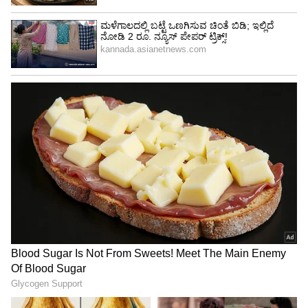
ಹುಟ್ಟಲಾರ. ಬ್ಯಾಟಿಂಗ್ ಶೈಲಿ, ಕೆಲ ನಿರ್ದಿಷ್ಟ ಹೊಡೆತಗಳನ್ನು
ಬಾರಿಸುವ ರೀತಿ, ಕ್ರೀಸ್’ನಲ್ಲಿ ನಿಲ್ಲುವ ಭಂಗಿ. ಹೀಗೆ ಆಟದಲ್ಲಿ
ಮಕ್ಕಳು ಅಪ್ಪನನ್ನು ನೆನಪಿಸಬಹುದಷ್ಟೇ ಹೊರತು, ಅಪ್ಪನಂತೆ
ಆಗಲು ಸಾಧ್ಯವೇ ಇಲ್ಲ. ಸಾಧನೆಯಲ್ಲಿ ಅಪ್ಪನನ್ನು
ಮೀರಿಸಬಹುದೇ..? ಈ ಸಾಧ್ಯತೆಯನ್ನು ಅಲ್ಲಗಳೆಯಲು
ಸಾಧ್ಯವಿಲ್ಲ. ಆದರೆ ರಾಹುಲ್ ದ್ರಾವಿಡ್ ಅವರಂತೆ ಕ್ರಿಕೆಟ್
ಆಡುವುದು ಅಸಾಧ್ಯ. ಒಂದು ವೇಳೆ ಆಡಿ ಬಿಟ್ಟರೆ ಅಲ್ಲಿ
ಸೃಷ್ಠಿಯಾಗಲಿರುವುದು ಮತ್ತೊಂದು ಚರಿತ್ರೆ.
ರಾಹುಲ್ ದ್ರಾವಿಡ್ ಅವರ ಮಕ್ಕಳಿಬ್ಬರಿಗೂ ಶುಭವಾಗಲಿ..