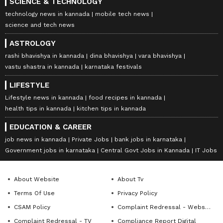
SCIENCE & TECHNOLOGY
technology news in kannada
mobile tech news
science and tech news
ASTROLOGY
rashi bhavishya in kannada
dina bhavishya
vara bhavishya
vastu shastra in kannada
karnataka festivals
LIFESTYLE
Lifestyle news in kannada
food recipes in kannada
health tips in kannada
kitchen tips in kannada
EDUCATION & CAREER
job news in kannada
Private Jobs
bank jobs in karnataka
Government jobs in karnataka
Central Govt Jobs in Kannada
IT Jobs
About Website
About Tv
Terms Of Use
Privacy Policy
CSAM Policy
Complaint Redressal - Website
Complaint Redressal - TV
Compliance Report Digital