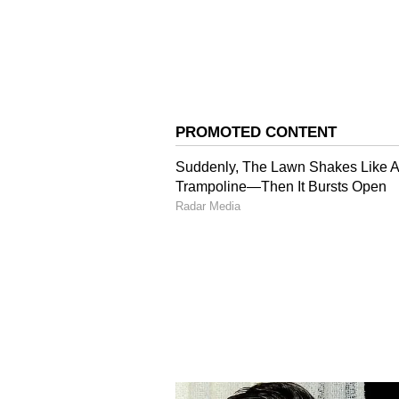
ಡೆಲ್ಲಿ ಎದುರಿನ ಪಂದ್ಯದ ವೇಳೆ ಧೋನಿ ಬ್ಯಾಟ್
ರೀಸನ್​​​​ ನಂ. 3- ಸಿಎಸ್​ಕೆಗೆ MSD ಕ್ಯಾಪ್ಟನ
ಭವಿಷ್ಯ ನಾಯಕನನ್ನ ರೆಡಿ ಮಾಡಲು ಹೋಗಿ ಸಿಎ
ಮತ್ತೆ ಸಿಎಸ್​​ಕೆಯನ್ನ (Chennai Super Kings
ಹಳ್ಳ ಹಿಡಿಯಲಿದೆ. ಹೀಗಾಗಿ ಇನ್ನಷ್ಟು ವರ್ಷ
ನೋಡಿದ ಮೇಲೆ ಈಗ ನೀವೇ ಹೇಳಿ ಧೋನಿ ಮುಂದಿನ 
ವರ್ಷ ಮುಂದುವರಿತಾರಾ ಅನ್ನೋದನ್ನ.