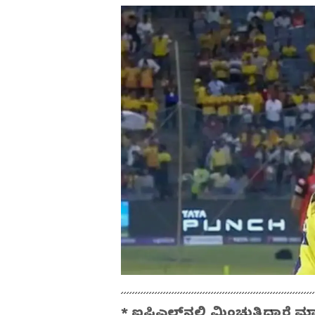
* ಐಪಿಎಲ್‌ನಲ್ಲಿ ಮಿಂಚುತ್ತಿದ್ದಾರೆ 