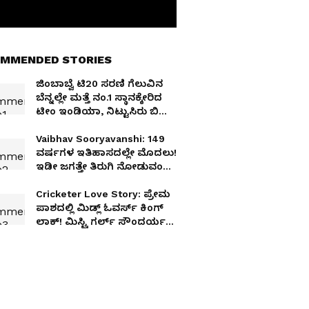
MMENDED STORIES
ಜಿಂಬಾಬ್ವೆ ಟಿ20 ಸರಣಿ ಗೆಲುವಿನ
ಬೆನ್ನಲ್ಲೇ ಮತ್ತೆ ನಂ.1 ಸ್ಥಾನಕ್ಕೇರಿದ
ಟೀಂ ಇಂಡಿಯಾ, ನಿಟ್ಟುಸಿರು ಬಿಟ್ಟ
ಅಯ್ಯರ್
Vaibhav Sooryavanshi: 149
ವರ್ಷಗಳ ಇತಿಹಾಸದಲ್ಲೇ ಮೊದಲು!
ಇಡೀ ಜಗತ್ತೇ ತಿರುಗಿ ನೋಡುವಂತೆ
ಮಾಡಿದ ವೈಭವ್ ಸೂರ್ಯವಂಶಿ
ಐತಿಹಾಸಿಕ ರೆಕಾರ್ಡ್!
Cricketer Love Story: ಪ್ರೇಮ
ಪಾಶದಲ್ಲಿ ಮಿಡ್ಲ್ ಓವರ್ಸ್ ಕಿಂಗ್
ಲಾಕ್! ಮಿಸ್ಟ್ರಿ ಗರ್ಲ್ ಸೌಂದರ್ಯಕ್ಕೆ
ಕ್ಲೀನ್ ಬೌಲ್ಡ್ ಆದ ಭಾರತೀಯ
ಸ್ಟಾರ್‌ ಪ್ಲೇಯರ್!