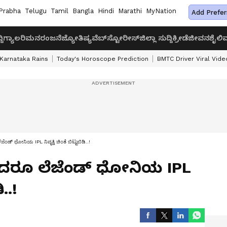
Prabha
Telugu
Tamil
Bangla
Hindi
Marathi
MyNation
Add Prefer
ದಿ
ಗ್ಯಾಲರಿ
ಮನರಂಜನೆ
ಜ್ಯೋತಿಷ್ಯ
ವೆಬ್‌ಸ್ಟೋರೀಸ್
ಜಿಲ್ಲಾ ಸುದ್ದಿ
ಕ್ರೀಡೆ
ಜೀವನಶೈಲಿ
ವ
Karnataka Rains
Today's Horoscope Prediction
BMTC Driver Viral Vide
ಡ್​ ಧೋನಿಯ IPL ನಿವೃತ್ತಿ ಚಿಂತೆ ಬಿಟ್ಟುಬಿಡಿ..!
ದರೂ ಲೆಜೆಂಡ್​ ಧೋನಿಯ IPL
ಿ..!