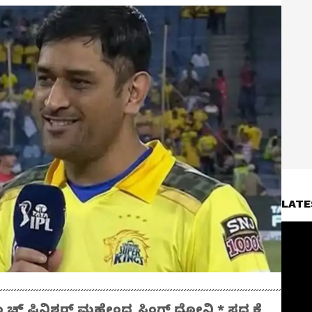
LATE
ಮ್ಯಾಚ್ ಫಿನಿಶರ್ ಮಹೇಂದ್ರ ಸಿಂಗ್ ಧೋನಿ * ಸದ್ಯಕ್ಕೆ