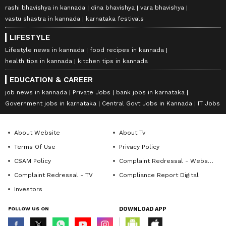
rashi bhavishya in kannada
dina bhavishya
vara bhavishya
vastu shastra in kannada
karnataka festivals
LIFESTYLE
Lifestyle news in kannada
food recipes in kannada
health tips in kannada
kitchen tips in kannada
EDUCATION & CAREER
job news in kannada
Private Jobs
bank jobs in karnataka
Government jobs in karnataka
Central Govt Jobs in Kannada
IT Jobs
About Website
About Tv
Terms Of Use
Privacy Policy
CSAM Policy
Complaint Redressal - Website
Complaint Redressal - TV
Compliance Report Digital
Investors
FOLLOW US ON
DOWNLOAD APP