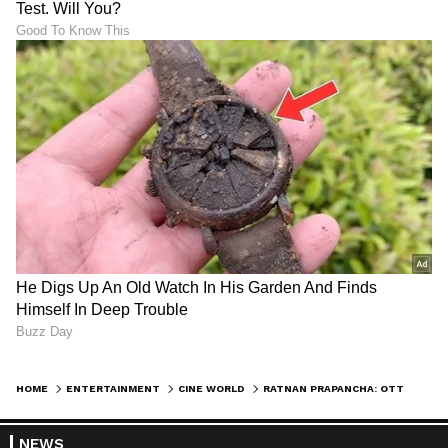
HOME
ENTERTAINMENT
CINE WORLD
RATNAN PRAPANCHA: OTTಯಲ್ಲಿ ತಮಿಳು ಸೂರ್ಯನನ್ನು ಮೀರಿಸಿದ ಡಾಲಿ ಧನಂಜಯ
NEWS