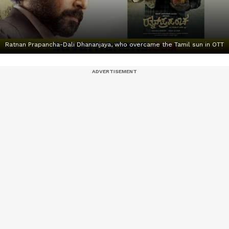
Ratnan Prapancha-Dali Dhananjaya, who overcame the Tamil sun in OTT