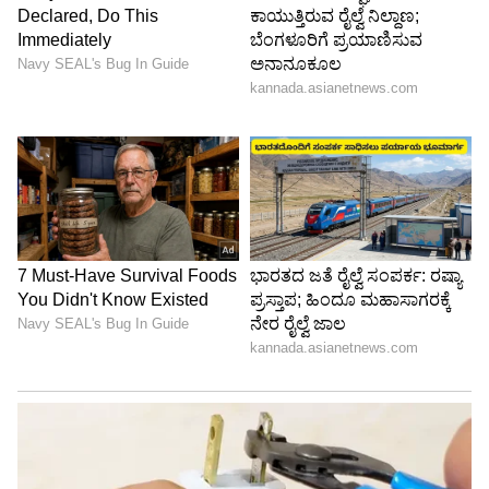
ಅತ್ಯುತ್ತಮ ವಿಮರ್ಶೆ ಹಾಗೂ ಜನಾಭಿಪ್ರಾಯ ಕೇಳಿಬಂದಿತ್ತು.
ಇದರಲ್ಲಿ ಸೂರ್ಯ, ದಲಿತರ ಪರ ಹೋರಾಡುವ ವಕೀಲರ
ಪಾತ್ರ ನಿರ್ವಹಿಸಿದ್ದರು. ಇದು ನಿಜಕತೆ ಆಧರಿಸಿದ ಸಿನಿಮಾ.
ತಮಿಳುನಾಡಿನ ಇರುಳಿಗರ ಜೀವನ ಮತ್ತು ಸಂಕಷ್ಟ ಆಧರಿಸಿ
ಈ ಸಿನಿಮಾದ ಕತೆ ಸಿದ್ಧಪಡಿಸಲಾಗಿದೆ.