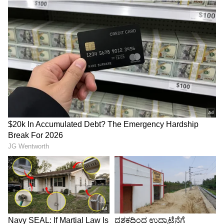
ಅಂದರೆ ಜೈ ಭೀಮ್ ಚಿತ್ರ ರತ್ನನ್ ಪ್ರಪಂಚಕ್ಕಿಂತ ತುಂಬಾ
ಹಿಂದಿದೆ. ಆದರೆ ಜೈ ಭೀಮ್ ಚಿತ್ರದ ಪರವಾಗಿಯೂ