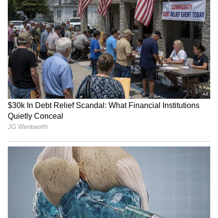
ಅವರನ್ನು ಒಬ್ಬ ಪರ್ಫೆಕ್ಟ್ ಹೀರೋವಾಗಿ ಮಾಡುತ್ತಿದೆ.
ಶೇ.50 ರಿಂದ ಶೇ.18 ಕ್ಕೆ TAX ಇಳಿಕೆ: ಮೋದಿ-
ಟ್ರಂಪ್ ಐತಿಹಾಸಿಕ ಒಪ್ಪಂದ | India US
Trade Deal | Party Rounds
Rashmika Mandanna Look: ಮನೀಷ್ ವಿನ್ಯಾಸದ