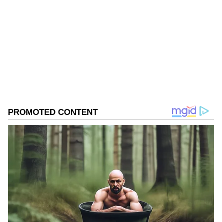
SN
ಕರ್ನಾಟಕದ ಜಿಲ್ಲೆಗಳಲ್ಲಿ ಇಂದಿನ ಪೆಟ್ರೋಲ್ ದರಗಳು:
ಎಲ್‌ಪಿಜಿ
ಡೀಸೆಲ್ ಬೆಲೆ
ಪೆಟ್ರೋಲ್ ಬೆಲೆ
ಷೇರು ಮಾರುಕಟ್ಟೆ