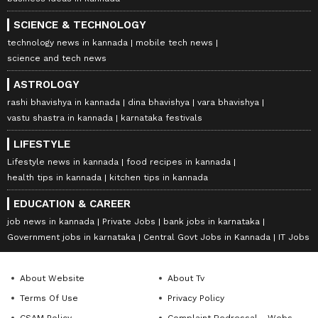
SCIENCE & TECHNOLOGY
technology news in kannada
mobile tech news
science and tech news
ASTROLOGY
rashi bhavishya in kannada
dina bhavishya
vara bhavishya
vastu shastra in kannada
karnataka festivals
LIFESTYLE
Lifestyle news in kannada
food recipes in kannada
health tips in kannada
kitchen tips in kannada
EDUCATION & CAREER
job news in kannada
Private Jobs
bank jobs in karnataka
Government jobs in karnataka
Central Govt Jobs in Kannada
IT Jobs
About Website
About Tv
Terms Of Use
Privacy Policy