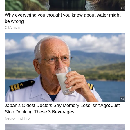
DOWNLOAD APP
ವ್ಯವಹಾರ (
business ideas in kannada
) ,
ಬ್ಯಾಂಕಿಂಗ್ (
Banking News
), ಹಣಕಾಸು, ಭಾರತೀಯ
ಆರ್ಥಿಕತೆ, ಜಾಗತಿಕ ಮಾರುಕಟ್ಟೆ,
ಷೇರು ಮಾರುಕಟ್ಟೆ
,
ಹೂಡಿಕೆ ಸೇರಿದಂತೆ ಇನ್ನಿತರ ಮತ್ತು ಇತ್ತೀಚಿನ ಹಣಕಾಸಿನ
ಸುದ್ದಿಗಳನ್ನು ಏಷ್ಯಾನೆಟ್ ಸುವರ್ಣ ನ್ಯೂಸ್‌ನಲ್ಲಿ ಓದಿರಿ.
ಬಾಗಲಕೋಟೆ - ರೂ. 103.57
ಬೆಂಗಳೂರು - ರೂ. 102.86
ಬೆಂಗಳೂರು ಗ್ರಾಮಾಂತರ - ರೂ.102.94
ಬೆಳಗಾವಿ - ರೂ. 102.68
ಬಳ್ಳಾರಿ - ರೂ. 104.71
ಬೀದರ್ - ರೂ. 103.78