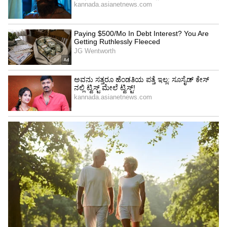
ವಿಜಯಪುರ - 89.08
ಚಾಮರಾಜನಗರ - 89.06
ಚಿಕ್ಕಬಳ್ಳಾಪುರ - 88.71
ಚಿಕ್ಕಮಗಳೂರು -89.72
ಚಿತ್ರದುರ್ಗ - 89.74
ದಕ್ಷಿಣ ಕನ್ನಡ - 88.15
ದಾವಣಗೆರೆ - 90.77
ಧಾರವಾಡ -89.02
ಗದಗ - 89.26
ಕಲಬುರಗಿ - 88.76
ಹಾಸನ - 88.75
ಹಾವೇರಿ - 89.90