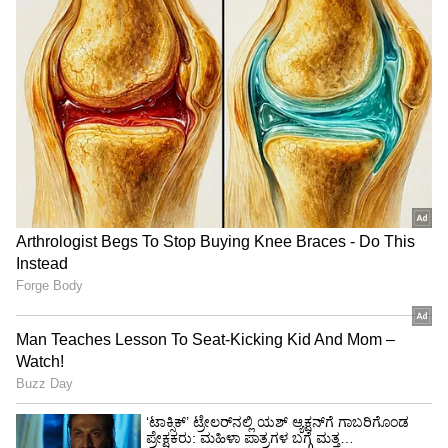
ಟ್ರಂಪ್ ಐತಿಹಾಸಿಕ ಒಪ್ಪಂದ | India US
ಉತ್ತರ ಕನ್ನಡ - ರೂ. 103.94
Trade Deal | Party Rounds
ಯಾದಗಿರಿ - ರೂ. 103.25
ಕರ್ನಾಟಕದ ಜಿಲ್ಲೆಗಳಲ್ಲಿ ಡಿಸೇಲ್ ದರ
ಬಾಗಲಕೋಟೆ - 89.61
ಬೆಂಗಳೂರು - 88.94
ಬೆಂಗಳೂರು ಗ್ರಾಮಾಂತರ -89.01
ಬೆಳಗಾವಿ - 88.81
ಬಳ್ಳಾರಿ - 90.64
ಬೀದರ್ -89.80