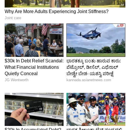
ಕೊಡಗು - 90.10
ಕೋಲಾರ - 88.82
ಕೊಪ್ಪಳ - 89.81
ಮಂಡ್ಯ - 88.97
ಮೈಸೂರು -88.65
ರಾಯಚೂರು -89.67
ರಾಮನಗರ - 89.23
ಶಿವಮೊಗ್ಗ -90.25
ತುಮಕೂರು - 89.25
ಉಡುಪಿ - 88.40
ಉತ್ತರ ಕನ್ನಡ - 89.87