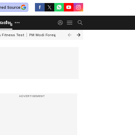
red Source
ಾಣಿಜ್ಯ
 Fitness Test
PM Modi Foreign Travel Expenditure
Valmiki Corporatio