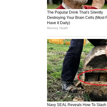
ಮಂಡ್ಯ - ರೂ.99.84
ಮೈಸೂರು - ರೂ. 99.40
ರಾಯಚೂರು - ರೂ. 99.74
ರಾಮನಗರ - ರೂ.100.29
ಶಿವಮೊಗ್ಗ - ರೂ. 100.49
ತುಮಕೂರು - ರೂ. 100.72
ಉಡುಪಿ - ರೂ. 99.71
ಉತ್ತರ ಕನ್ನಡ - ರೂ. 101.69
ಯಾದಗಿರಿ - ರೂ. 100.33
ಕರ್ನಾಟಕದ ಜಿಲ್ಲೆಗಳಲ್ಲಿ ಡಿಸೇಲ್ ದರ
ಬಾಗಲಕೋಟೆ - 86.45