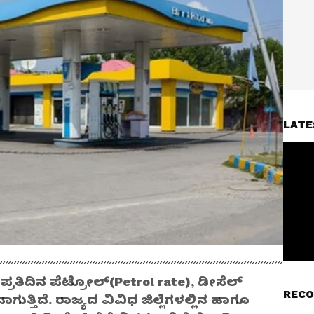
LATE
 ಪ್ರತಿದಿನ ಪೆಟ್ರೋಲ್‌(Petrol rate), ಡೀಸೆಲ್‌
RECO
ವಾಗುತ್ತಿದೆ. ರಾಜ್ಯದ ವಿವಿಧ ಜಿಲ್ಲೆಗಳಲ್ಲಿನ ಹಾಗೂ