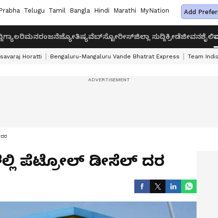
Prabha
Telugu
Tamil
Bangla
Hindi
Marathi
MyNation
Add Prefer
ದಿ
ಗ್ಯಾಲರಿ
ಮನರಂಜನೆ
ಜ್ಯೋತಿಷ್ಯ
ವೆಬ್‌ಸ್ಟೋರೀಸ್
ಜಿಲ್ಲಾ ಸುದ್ದಿ
ಕ್ರೀಡೆ
ಜೀವನಶೈಲಿ
ವ
savaraj Horatti
Bengaluru-Mangaluru Vande Bhatrat Express
Team India
್ ದರ
ಲ್ಲಿ ಪೆಟ್ರೋಲ್ ಡೀಸೆಲ್ ದರ