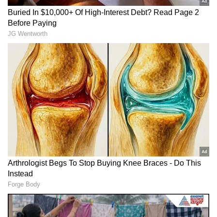
RECOMMENDED STORIES
ರಾಜ್ಯ ರಾಜಧಾನಿ ಬೆಂಗಳೂರಿನಲ್ಲಿ ಇಂದು 24 ಕ್ಯಾರಟ್
ಬಂಗಾರದ ಬೆಲೆ (ಹತ್ತು ಗ್ರಾಂ) ರೂ. 73,090 ಆಗಿದ್ದರೆ ಚೆನ್ನೈ
73,750 ಮುಂಬೈ 73,090 ಹಾಗೂ ಕೋಲ್ಕತ್ತಾದಲ್ಲಿ 73,090
ಹಾಗೆಯೇ ದೇಶದ ರಾಜಧಾನಿ ದೆಹಲಿಯಲ್ಲಿ ಇಂದು ಚಿನ್ನದ
ಒಂದೇ ಒಂದು ₹100
ಕೇವಲ 30 ಸಾವಿರ ವೇತನದಲ್ಲಿ