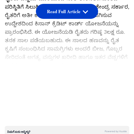
ಪರಿಸ್ಥಿತಿಗೆ ಸಿಲುಕಿರುತ್ತಾರೆ. ಇದನ್ನು ಮನಗಂಡ ಕೇಂದ್ರ ಸರ್ಕಾರ,
Read Full Article
ರೈತರಿಗೆ ಅತೀ ಕಡಿಮೆ ಬಡ್ಡಿದರದಲ್ಲಿ ಸಾಲ ಒದಗಿಸುವ
ಉದ್ದೇಶದಿಂದ ಕಿಸಾನ್ ಕ್ರೆಡಿಟ್ ಕಾರ್ಡ್ ಯೋಜನೆಯನ್ನು
ಪ್ರಾರಂಭಿಸಿದೆ. ಈ ಯೋಜನೆಯಡಿ ರೈತರು ಗರಿಷ್ಠ 3ಲಕ್ಷ ರೂ.
ತನಕ ಸಾಲ ಪಡೆಯಬಹುದು. ಈ ಸಾಲದ ಹಣವನ್ನು ರೈತ
ಕೃಷಿಗೆ ಸಂಬಂಧಿಸಿದ ಸಾಮಗ್ರಿಗಳು ಅಂದರೆ ಬೀಜ, ಗೊಬ್ಬರ
ಸೇರಿದಂತೆ ಅಗತ್ಯ ವಸ್ತುಗಳ ಖರೀದಿ ಹಾಗೂ ಇತರ ವೆಚ್ಚಗಳಿಗೆ
ಬಳಸಬಹುದು. ಇದರಡಿಯಲ್ಲಿ ಸಾಲ ಹಾಗೂ ಹಣಕಾಸಿನ
ನೆರವು ಪಡೆಯಲು ರೈತರು ಸೇರಿದಂತೆ ಗ್ರಾಮೀಣ ಪ್ರದೇಶದ
LATEST VIDEOS
ಗ್ರಾಹಕರು ತಮ್ಮ ಜಮೀನಿನ ಮಾಲೀಕತ್ವದ ದಾಖಲೆಗಳೊಂದಿಗೆ
ಬ್ಯಾಂಕಿನ ಶಾಖೆಗೆ ಭೇಟಿ ನೀಡಬೇಕು. ಸಾಲಕ್ಕೆ ಅರ್ಜಿ ಸಲ್ಲಿಸಿದ
ಬಳಿಕ ಅದರ ವಿಲೇವಾರಿಗೆ 2-4 ವಾರಗಳು ಬೇಕಾಗುತ್ತವೆ.
ಯಾರು ಅರ್ಹರು?
ಕಿಸಾನ್ ಕ್ರೆಡಿಟ್ ಕಾರ್ಡ್ ಯೋಜನೆಗೆ ಸಂಬಂಧಿಸಿ ಆರ್ ಬಿಐ