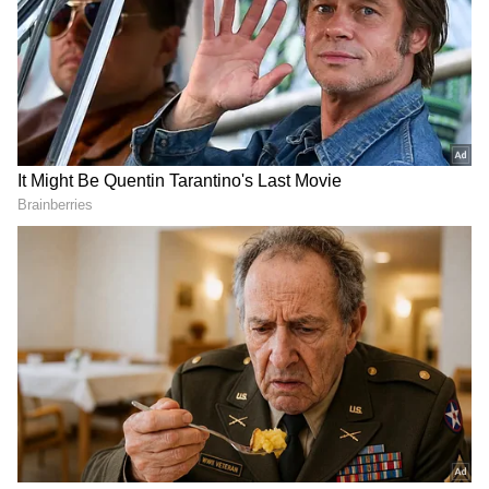
DOWNLOAD APP
ವ್ಯವಹಾರ (
business ideas in kannada
) ,
ಬ್ಯಾಂಕಿಂಗ್ (
Banking News
), ಹಣಕಾಸು, ಭಾರತೀಯ
ಆರ್ಥಿಕತೆ, ಜಾಗತಿಕ ಮಾರುಕಟ್ಟೆ,
ಷೇರು ಮಾರುಕಟ್ಟೆ
,
ಹೂಡಿಕೆ ಸೇರಿದಂತೆ ಇನ್ನಿತರ ಮತ್ತು ಇತ್ತೀಚಿನ ಹಣಕಾಸಿನ
ಸುದ್ದಿಗಳನ್ನು ಏಷ್ಯಾನೆಟ್ ಸುವರ್ಣ ನ್ಯೂಸ್‌ನಲ್ಲಿ ಓದಿರಿ.