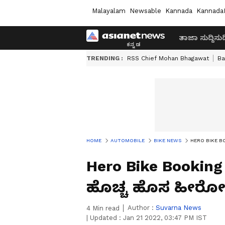
Malayalam
Newsable
Kannada
Kannada
ತಾಜಾ ಸುದ್ದಿ
ಸುದ್
TRENDING :
RSS Chief Mohan Bhagawat
Ba
HOME
AUTOMOBILE
BIKE NEWS
HERO BIKE BOO
Hero Bike Booking
ಹೊಚ್ಚ ಹೊಸ ಹೀರೋ X
Author :
Suvarna News
4
Min read
|
Updated :
Jan 21 2022, 03:47 PM IST