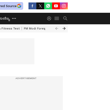
red Source
ಾಣಿಜ್ಯ
 Fitness Test
PM Modi Foreign Travel Expenditure
Valmiki Corporatio