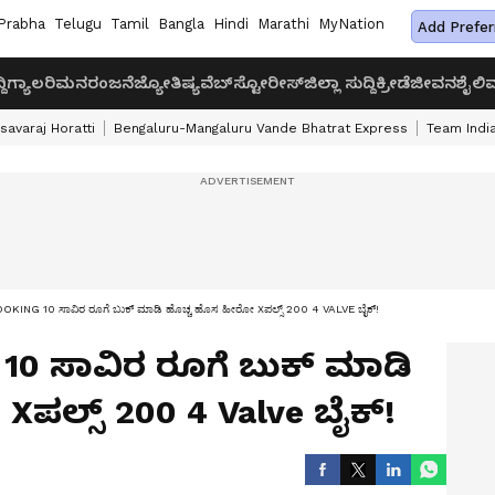
Prabha
Telugu
Tamil
Bangla
Hindi
Marathi
MyNation
Add Prefer
ದಿ
ಗ್ಯಾಲರಿ
ಮನರಂಜನೆ
ಜ್ಯೋತಿಷ್ಯ
ವೆಬ್‌ಸ್ಟೋರೀಸ್
ಜಿಲ್ಲಾ ಸುದ್ದಿ
ಕ್ರೀಡೆ
ಜೀವನಶೈಲಿ
ವ
savaraj Horatti
Bengaluru-Mangaluru Vande Bhatrat Express
Team India
KING 10 ಸಾವಿರ ರೂಗೆ ಬುಕ್ ಮಾಡಿ ಹೊಚ್ಚ ಹೊಸ ಹೀರೋ Xಪಲ್ಸ್ 200 4 VALVE ಬೈಕ್!
 10 ಸಾವಿರ ರೂಗೆ ಬುಕ್ ಮಾಡಿ
ಪಲ್ಸ್ 200 4 Valve ಬೈಕ್!