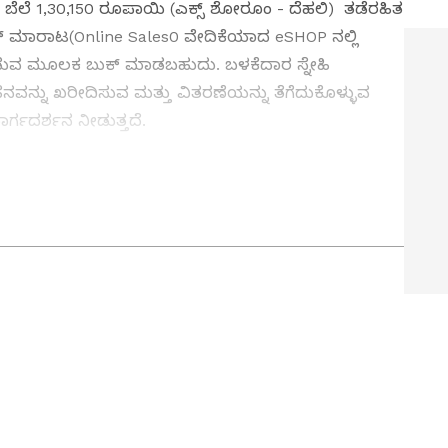
ೆಲೆ 1,30,150 ರೂಪಾಯಿ (ಎಕ್ಸ್ ಶೋರೂಂ - ದೆಹಲಿ) ತಡೆರಹಿತ
್ ಮಾರಾಟ(Online Sales0 ವೇದಿಕೆಯಾದ eSHOP ನಲ್ಲಿ
ವ ಮೂಲಕ ಬುಕ್ ಮಾಡಬಹುದು. ಬಳಕೆದಾರ ಸ್ನೇಹಿ
ಾಹನವನ್ನು ಖರೀದಿಸುವ ಮತ್ತು ವಿತರಣೆಯನ್ನು ತೆಗೆದುಕೊಳ್ಳುವ
ಾರ್ಗದರ್ಶನ ನೀಡುತ್ತದೆ.
ಲ್ಲಿದೆ ಮೂರು ಕಡಿಮೆ ಬೆಲೆಯ ಬೈಕ್!