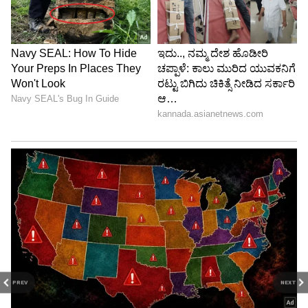
ಹಿಡಿದು ನಡೆಯಬೇಕಾಗಿದೆ.
'ಮೆಟ್ರೋ ನಿಲ್ದಾಣದಲ್ಲಿ ಇಳಿದ ನಂತರ ಬಿಎಂಟಿಸಿ ಬಸ್
ನಿಲ್ದಾಣ ತಲುಪಲು ನಾನು ಸುಮಾರು 300 ಮೀಟರ್
ನಡೆಯಬೇಕು. ಈ ಇಡೀ ರಸ್ತೆ ಸುರಕ್ಷತೆ ಮತ್ತು ಆರೋಗ್ಯದ
ದೃಷ್ಟಿಯಿಂದ ಅತ್ಯಂತ ಅಪಾಯಕಾರಿಯಾಗಿದೆ.
ಪಾದಚಾರಿಗಳಿಗೆ ನಡೆಯಲು ಜಾಗವೇ ಇಲ್ಲ. ಹೂಳು ತೆಗೆದ
ನಂತರ ತ್ಯಾಜ್ಯವನ್ನು ರಸ್ತೆ ಬದಿಯಲ್ಲೇ ಸುರಿಯಲಾಗಿದೆ, ಮಳೆ
ಬಂದಾಗ ಅದು ರಸ್ತೆಯುದ್ದಕ್ಕೂ ಹರಡುತ್ತದೆ' ಎಂದು
ಪ್ರಯಾಣಿಕರೊಬ್ಬರು ಹೇಳಿದ್ದಾರೆ. 'ಜನರಲ್ಲಿ ನಾಗರಿಕ ಪ್ರಜ್ಞೆಯ
ಕೊರತೆ ಮತ್ತು ಅಧಿಕಾರಿಗಳ ಸಂಪೂರ್ಣ ನಿರ್ಲಕ್ಷ್ಯವೇ ಸಿಲ್ಕ್
ಬೋರ್ಡ್ ಜಂಕ್ಷನ್ ಇಂದಿನ ಈ ದುಸ್ಥಿತಿಗೆ ತಲುಪಲು ಕಾರಣ..'
ಎಂದು ಟೆಕ್ಕಿಯೊಬ್ಬರು ದೂಷಿಸಿದ್ದಾರೆ.
PREV
NEXT