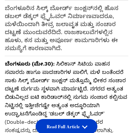
ಬೆಂಗಳೂರಿನ ಸಿಲ್ಕ್ ಬೋರ್ಡ್ ಜಂಕ್ಷನ್‌ನಲ್ಲಿ ಹೊಸ
ಡಬಲ್ ಡೆಕ್ಕರ್ ಫ್ಲೈಓವರ್ ನಿರ್ಮಾಣವಾದರೂ,
ಮಳೆಯಿಂದಾಗಿ ತೀವ್ರ ಜಲಾವೃತ ಮತ್ತು ಸಂಚಾರ
ದಟ್ಟಣೆ ಮುಂದುವರೆದಿದೆ. ರಾಜಕಾಲುವೆಗಳಲ್ಲಿನ
ಹೂಳು, ಕಸ ಮತ್ತು ಅಪೂರ್ಣ ಕಾಮಗಾರಿಗಳು ಈ
ಸಮಸ್ಯೆಗೆ ಕಾರಣವಾಗಿದೆ.
ಬೆಂಗಳೂರು (ಮೇ.30):
ಸಿಲಿಕಾನ್ ಸಿಟಿಯ ವಾಹನ
ಸವಾರರು ಹಾಗೂ ಪಾದಚಾರಿಗಳ ಪಾಲಿಗೆ, ಮಳೆ ಬಂತೆಂದರೆ
ಸಾಕು ಸಿಲ್ಕ್ ಬೋರ್ಡ್ ಜಂಕ್ಷನ್ ಮತ್ತೊಮ್ಮೆ ಭೀಕರ ಸಂಚಾರ
ದಟ್ಟಣೆ ದುರ್ಗಮ ಸ್ಥಳವಾಗಿ ಮಾರ್ಪಟ್ಟಿದೆ. ನಗರದ ಅತ್ಯಂತ
ಬಿಡುವಿಲ್ಲದ ಐಟಿ ಕಾರಿಡಾರ್‌ನಲ್ಲಿ ಸುಗಮ ಸಂಚಾರ ಕಲ್ಪಿಸುವ
ನಿಟ್ಟಿನಲ್ಲಿ ಇತ್ತೀಚೆಗಷ್ಟೇ ಅತ್ಯಂತ ಅದ್ಧೂರಿಯಾಗಿ
ಉದ್ಘಾಟನೆಗೊಂಡಿದ್ದ ‘ಡಬಲ್ ಡೆಕ್ಕರ್ ಫ್ಲೈಓವರ್’
(Double-decker Flyover) ವಾಹನ ಸವಾರರ
Read Full Article
ಸಂಕಷ್ಟವನ್ನು ದೂರ ಮಾಡುತ್ತದೆ ಎಂದು ನಂಬಲಾಗಿತ್ತು.