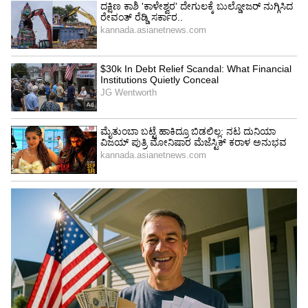
ಬ್ರೇಕ್
ಬೆಂಗಳೂರು ದಕ್ಷಿಣ ನಗರ ಪಾಲಿಕೆಯ ಅಧಿಕಾರಿಗಳ ಪ್ರಕಾರ,
ಕಳೆದ ಹಲವು ವರ್ಷಗಳಿಂದ ಇಲ್ಲಿ ನಡೆದಿರುವ ಸಾಲು ಸಾಲು
ಮೂಲಸೌಕರ್ಯ ಯೋಜನೆಗಳು ಸಿಲ್ಕ್ ಬೋರ್ಡ್
ಸುತ್ತಮುತ್ತಲಿನ ನೈಸರ್ಗಿಕ ಜಲಾನಯನ ಮಾದರಿಯನ್ನು
ಸಂಪೂರ್ಣವಾಗಿ ಧ್ವಂಸಗೊಳಿಸಿವೆ. ಈ ಹಿಂದೆ ಎನ್‌ಎಚ್‌ಎಐ
(NHAI) ಫ್ಲೈಓವರ್ ನಿರ್ಮಾಣವು ನೀರಿನ ಹರಿವನ್ನು
ಬದಲಾಯಿಸಿತು. ಅದರ ಬೆನ್ನಲ್ಲೇ ಮೆಟ್ರೋ ಕಾಮಗಾರಿಗಳು
ಮತ್ತು ಈಗ ಡಬಲ್ ಡೆಕ್ಕರ್ ಫ್ಲೈಓವರ್‌ಗಾಗಿ ನಿರ್ಮಿಸಲಾದ
ಬೃಹತ್ ಪಿಲ್ಲರ್‌ಗಳು ಜಂಕ್ಷನ್ ಸುತ್ತಲಿನ ಚರಂಡಿ
ಮಾರ್ಗಗಳನ್ನು ಸಂಪೂರ್ಣವಾಗಿ ನಿರ್ಬಂಧಿಸಿವೆ ಎಂದಿದ್ದಾರೆ.