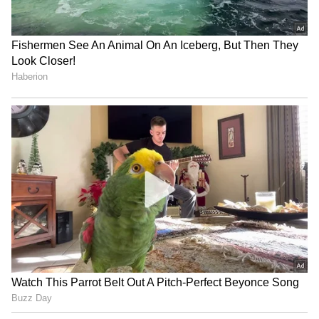
ಜಿಬಿಎ ಯೋಜನಾ ಜಾರಿಯ ಮುಖ್ಯ ಎಂಜಿನಿಯರ್ ಎಸ್.ವಿ.
ರಾಜೇಶ್, 'ರಾಜಕಾಲುವೆಗಳಲ್ಲಿ ಟನ್‌ಗಟ್ಟಲೆ ಕಸ ಬಂದು
ಸಿಲುಕಿಕೊಳ್ಳುತ್ತಿರುವುದು ಪ್ರವಾಹದ ಸಮಸ್ಯೆಯನ್ನು ಮತ್ತಷ್ಟು
ಉಲ್ಬಣಗೊಳಿಸಿದೆ. ಸಿಲ್ಕ್ ಬೋರ್ಡ್ ಸಮೀಪದ ಡ್ರೈನ್‌ಗಳಿಂದ
ಪ್ಲಾಸ್ಟಿಕ್ ಬಾಟಲಿಗಳು, ಬಟ್ಟೆಗಳು ಮತ್ತು ಘನತ್ಯಾಜ್ಯ
ಸೇರಿದಂತೆ ಬರೋಬ್ಬರಿ 40 ಟನ್‌ಗಿಂತಲೂ ಹೆಚ್ಚು ಕಸವನ್ನು
ಹೊರತೆಗೆಯಲಾಗಿದೆ..' ಎಂದಿದ್ದಾರೆ. ಮುಂಬರುವ ದಿನಗಳಲ್ಲಿ
ಪ್ರವಾಹ ತಡೆಯಲು ನೀರನ್ನು ಎಚ್‌ಎಸ್‌ಆರ್ ಲೇಔಟ್ ಕಡೆಗೆ
ತಿರುಗಿಸಲು ಎಲ್-ಆಕಾರದ (L-shaped) ಕಲ್ವರ್ಟ್
ನಿರ್ಮಿಸಲಾಗುತ್ತಿದೆ. ಆದರೆ, ಈ ನಡೆಯುತ್ತಿರುವ
ಕಾಮಗಾರಿಯಿಂದಾಗಿ ರಸ್ತೆ ಮುಚ್ಚಿರುವುದು ಮತ್ತು ಟ್ರಾಫಿಕ್
ಡೈವರ್ಷನ್‌ಗಳು ಸವಾರರ ಕೋಪವನ್ನು ಮತ್ತಷ್ಟು ಹೆಚ್ಚಿಸಿವೆ.
ಕಾಮಗಾರಿಗಳ ಎಡವಟ್ಟು: ನೈಸರ್ಗಿಕ ಹರಿವಿಗೆ ಬಿದ್ದ