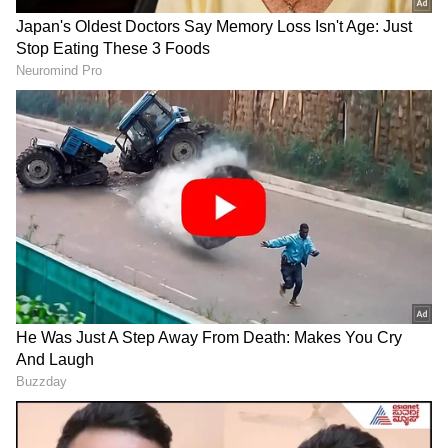
Related Articles
Bengaluru: ಕುರಿ ಮಟನ್
ಸಾಯಲೆತ್ನಿಸಿದ ಪತ್ನಿ ಬದುಕುಳಿದ್ರೂ
ಬದಲಾಗಿ ದನದ ಮಾಂಸ ನೀಡ್ತಿದ್ದ
ಪತಿ ಮೇಲೆ ಚಾರ್ಜ್‌ಶೀಟ್;
Bengaluru: ಹೆಬ್ಬಾಳ-ಸಿಲ್ಕ್‌ ಬೋರ್ಡ್‌ ಜಂಕ್ಷನ್‌ ಸುರಂಗ
ರೆಸ್ಟೋರೆಂಟ್‌ಗೆ ಬೀಗ; ಇಬ್ಬರ
ಇನ್ಸ್‌ಪೆಕ್ಟರ್‌ಗೆ ಹೈಕೋರ್ಟ್ ತರಾಟೆ,
ರಸ್ತೆ, 16.6 ಕಿ.ಮೀ ಪ್ರಯಾಣಕ್ಕೆ 330 ರೂಪಾಯಿ ಟೋಲ್‌!
ಬಂಧನ
ಏನಿದು ಪ್ರಕರಣ?
ಫೆಬ್ರವರಿ ಅಂತ್ಯಕ್ಕೆ ಸಿಲ್ಕ್‌ಬೋರ್ಡ್‌ ಬಳಿಯ ಬೆಂಗಳೂರಿನ
ಮೊದಲ ಡಬಲ್‌ ಡೆಕ್ಕರ್‌ ಫ್ಲೈಓವರ್‌ ಸಂಚಾರಕ್ಕೆ ಮುಕ್ತ!
ತಾಜಾ ಮಾವಿನ ಹಣ್ಣು ನೇರವಾಗಿ
RCB ಗೆಲ್ತು ಅಂತ ಪಟಾಕಿ ಸಿಡ್ಸಿದ್ರೆ
ರೈತರಿಂದ ನಿಮ್ಮ ಮನೆಗೆ!
ಪೊಲೀಸರು ಬರುತ್ತಾರೆ ಹುಷಾರ್‌!
ಹಾಪ್‌ಕಾಮ್ಸ್-ಅಂಚೆ ಇಲಾಖೆ
ಹೊಸ ಸೇವೆ ಆರಂಭ, ಆರ್ಡರ್
ಮಾಡುವ ಲಿಂಕ್ ಇಲ್ಲಿದೆ!