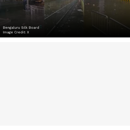
Bengaluru Silk Board
Image Credit:
X