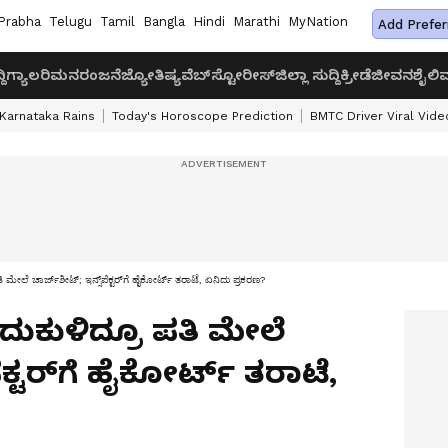
Prabha
Telugu
Tamil
Bangla
Hindi
Marathi
MyNation
Add Prefer
ದಿ
ಗ್ಯಾಲರಿ
ಮನರಂಜನೆ
ಜ್ಯೋತಿಷ್ಯ
ವೆಬ್‌ಸ್ಟೋರೀಸ್
ಜಿಲ್ಲಾ ಸುದ್ದಿ
ಕ್ರೀಡೆ
ಜೀವನಶೈಲಿ
ವ
Karnataka Rains
Today's Horoscope Prediction
BMTC Driver Viral Vide
ತಿ ಮೇಲೆ ಚಾರ್ಜ್‌ಶೀಟ್; ಇನ್ಸ್‌ಪೆಕ್ಟರ್‌ಗೆ ಹೈಕೋರ್ಟ್ ತರಾಟೆ, ಏನಿದು ಪ್ರಕರಣ?
ಬದುಕುಳಿದ್ರೂ ಪತಿ ಮೇಲೆ
ೆಕ್ಟರ್‌ಗೆ ಹೈಕೋರ್ಟ್ ತರಾಟೆ,