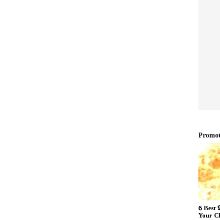
ರ
ೈಗೊಳ್ಳುವ ಆತುರದಲ್ಲಿ ದೋಷಾರೋಪ‌ ಪಟ್ಟಿಯನ್ನು ತಪ್ಪಾಗಿ
ರರನ್ನು ಬಂಧಿಸಿ ಇಡಲಾಗಿದೆ‌.‌ ಇದು ತನಿಖೆಯ ಅವಿವೇಕ ಮತ್ತು
ೆ ಅಸಡ್ಡೆ ಹೊಂದಿರುವುದನ್ನು ಪ್ರತಿಬಿಂಬಿಸುತ್ತದೆ. ತನಿಖಾಧಿಕಾರಿಯ
ಿರ್ಲಕ್ಷ್ಯ ತೋರುವ ಈ ಪ್ರಕರಣ ನ್ಯಾಯಾಂಗದ ಮನಃಸ್ಸಾಕ್ಷಿಗೆ ಆಘಾತ
ಜೈಲಿನಿಂದ ಬಿಡುಗಡೆ ಮಾಡಬೇಕು‌. ಇನ್ಸ್‌ಪೆಕ್ಟರ್ ವಿರುದ್ಧ ಇಲಾಖಾ
 ಕ್ರಮದ ಬಗ್ಗೆ 3 ತಿಂಗಳಲ್ಲಿ ನ್ಯಾಯಾಲಯಕ್ಕೆ ವರದಿ ಸಲ್ಲಿಸಬೇಕು
.
‌ ರದ್ದು
ೀವನ ಮಾಡಲಾಗುವುದು ಹಾಗೂ ರಾಜಿ ಸಂಧಾನದ ಮೂಲಕ ಪ್ರಕರಣ
್ನೆಲೆಯಲ್ಲಿ ಅರ್ಜಿದಾರನ ವಿರುದ್ಧ ಪ್ರಕರಣವನ್ನು ಹೈಕೋರ್ಟ್