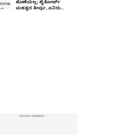
ಹೊಣೆಯಲ್ಲ; ಹೈಕೋರ್ಟ್
ಮಹತ್ವದ ತೀರ್ಪು, ಏನಿದು
ಪ್ರಕರಣ?