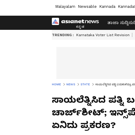
Malayalam
Newsable
Kannada
Kannada
ತಾಜಾ ಸುದ್ದಿ
ಸುದ್
TRENDING :
Karnataka Voter List Revision
HOME
NEWS
STATE
ಸಾಯಲೆತ್ನಿಸಿದ ಪತ್ನಿ ಬದುಕುಳಿದ್ರೂ ಪ
ಸಾಯಲೆತ್ನಿಸಿದ ಪತ್ನಿ 
ಚಾರ್ಜ್‌ಶೀಟ್; ಇನ್ಸ್‌ಪ
ಏನಿದು ಪ್ರಕರಣ?