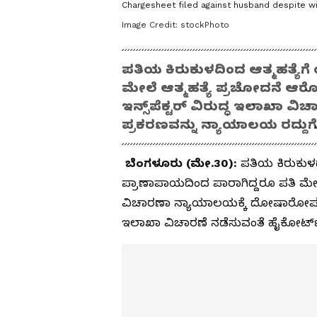
Chargesheet filed against husband despite w
Image Credit:
stockPhoto
ಪತಿಯ ಕಿರುಕುಳದಿಂದ ಆತ್ಮಹತ್ಯೆಗೆ 
ಮೇಲೆ ಆತ್ಮಹತ್ಯೆ ಪ್ರಚೋದನೆ ಆರ
ಇನ್ಸ್‌ಪೆಕ್ಟರ್ ವಿರುದ್ಧ ಇಲಾಖಾ ವ
ಪ್ರಕರಣವನ್ನು ನ್ಯಾಯಾಲಯ ರದ್ದುಗೊ
ಬೆಂಗಳೂರು (ಮೇ.30):
ಪತಿಯ ಕಿರುಕುಳದ ಹ
ಪ್ರಾಣಾಪಾಯದಿಂದ ಪಾರಾಗಿದ್ದರೂ ಪತಿ ಮೇಲೆ 
ವಿಚಾರಣಾ ನ್ಯಾಯಾಲಯಕ್ಕೆ ದೋಷಾರೋಪ ಪಟ್ಟಿ
ಇಲಾಖಾ ವಿಚಾರಣೆ ನಡೆಸುವಂತೆ ಹೈಕೋರ್ಟ್ ಸ