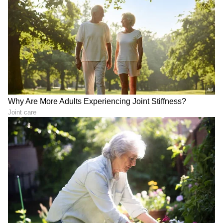
ವಾರ್ಡ್)-15
ಬೆಂಗಳೂರು ಉತ್ತರ ಪಾಲಿಕೆ: ದಾಸರಹಳ್ಳಿ/
ಆರ್.ಆರ್.ನಗರ-9, ಹೆಬ್ಬಾಳ-4, ಯಲಹಂಕ-5,
ಬ್ಯಾಟರಾಯನಪುರ-3, ಸರ್ವಜ್ಞನಗರ-7, ಪುಲಿಕೇಶಿನಗರ-7,
ಬೆಂಗಳೂರು ಪೂರ್ವ ಪಾಲಿಕೆ: ಮಹದೇವಪುರ-4,
ಕೆ.ಆರ್.ಪುರ-2