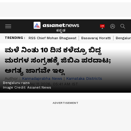
ಕನ್ನಡ
TRENDING :
RSS Chief Mohan Bhagawat
Basavaraj Horatti
Bengalur
ಮಳೆ ನಿಂತು 10 ದಿನ ಕಳೆದ್ರೂ ಬಿದ್ದ
ಮರಗಳ ಸಂಗ್ರಹಕ್ಕೆ ಜಿಬಿಎ ಪರದಾಟ;
ಅಗತ್ಯ ಜಾಗವೇ ಇಲ್ಲ
Author :
Kannadaprabha News
|
Karnataka Districts
Bengaluru rains
Published :
May 11 2026, 05:41 AM IST
Image Credit:
Asianet News