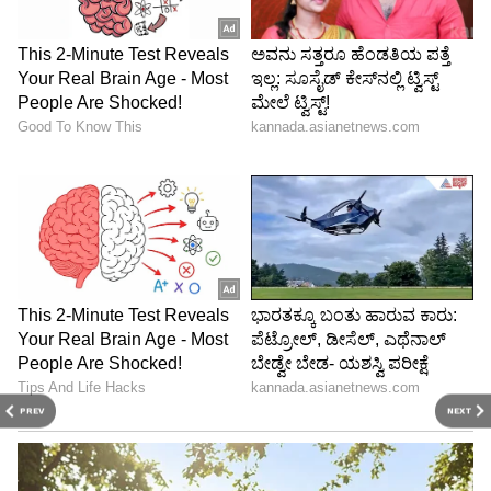
ಏಪ್ರಿಲ್ 29ರಂದು ಗಾಳಿ ಮಳೆಗೆ ಬಿದ್ದ ಮರಗಳ ವಿವರ
ಬೆಂಗಳೂರು ಕೇಂದ್ರ ಪಾಲಿಕೆ ವ್ಯಾಪ್ತಿ: ಸಿ.ವಿ.ರಾಮನ್ ನಗರ-
18, ಶಾಂತಿನಗರ- 19, ಗಾಂಧಿನಗರ-26, ಶಿವಾಜಿನಗರ-25,
ಚಾಮರಾಜಪೇಟೆ-18, ಚಿಕ್ಕಪೇಟೆ-15, ದಕ್ಷಿಣ ಪಾಲಿಕೆ ,
ಬೊಮ್ಮನಹಳ್ಳಿ-10, ಬೆಂಗಳೂರು ದಕ್ಷಿಣ-12, ಬಿಟಿಎಂ ಲೇ
ಔಟ್ -14, ಜಯನಗರ- 16, ಪದ್ಮನಾಭನಗರ (4 ವಾರ್ಡ್
ಗಳು)-10.
ಬೆಂಗಳೂರು ಪಶ್ಚಿಮ ಪಾಲಿಕೆ: ಮಲ್ಲೇಶ್ವರಂ-18,
ರಾಜಾಜಿನಗರ-22, ಮಹಾಲಕ್ಷ್ಮಿಲೇ ಔಟ್ -20,
PREV
NEXT
ವಿಜಯನಗರ-16, ಗೋವಿಂದರಾಜನಗರ-12,
ಆರ್.ಆರ್.ನಗರ-10, ಯಶವಂತಪುರ-10, ದಾಸರಹಳ್ಳಿ(4
ವಾರ್ಡ್)-6, ಬಸವನಗುಡಿ-23, ಪದ್ಮನಾಭನಗರ (4