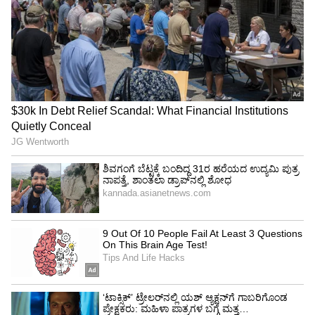
ನಗರದಲ್ಲಿ ಮರ ತೆರವು ಜೊತೆಗೆ, ಕೊಂಬೆ ತೆರವು
ತಡವಾಗುತ್ತಿದೆ. ಏಪ್ರಿಲ್ 29 ಮತ್ತು 30ರಂದು ಒಟ್ಟು 516
ಮರಗಳು 1305 ಕೊಂಬೆಗಳು ಮುರಿದು ಬಿದ್ದಿವೆ. ಇವುಗಳನ್ನು
ನಗರದ ಹೊರವಲಯದಲ್ಲಿ 8 ಸ್ಥಳಗಳಲ್ಲಿ ತಾತ್ಕಾಲಿಕ
ಡಿಪೋಗಳಲ್ಲಿ ಸಂಗ್ರಹಿಸಲಾಗುತ್ತಿದೆ. ಮುಂಗಾರು ಮಳೆ
ಸಂದರ್ಭಕ್ಕೆ 16 ಸ್ಥಳಗಳಲ್ಲಿ ತಾತ್ಕಾಲಿಕ ಡಿಪೋ ತೆರೆಯಲು ಕೆರೆ,
ಸ್ಮಶಾನ ಪ್ರದೇಶ ಗುರುತಿಸಲಾಗಿದೆ. ಪ್ರಸ್ತುತ ರಸ್ತೆ ಮಧ್ಯೆ ಬಿದ್ದ
ಮರಗಳನ್ನು ಪಕ್ಕಕ್ಕೆ ಸರಿಸಲಾಗಿದೆ ಎಂದು ಪಾಲಿಕೆ ಉಪ
ಅರಣ್ಯ ಸಂರಕ್ಷಣಾಧಿಕಾರಿ ಸುದರ್ಶನ್ ಕನ್ನಡಪ್ರಭಕ್ಕೆ
ತಿಳಿಸಿದರು.\B
ನಗರದಲ್ಲಿನ ತಾತ್ಕಾಲಿಕ ಡಿಪೋಗಳು
ಉತ್ತರ ಪಾಲಿಕೆ ವ್ಯಾಪ್ತಿ, ಅಟ್ಟೂರು ಕೆರೆ ಬಳಿ ಅಟ್ಟೂರು
ಡಿಪೋ, ಶೆಟ್ಟಿಹಳ್ಳಿ ನರ್ಸರಿ ಎದುರು ದಾಸರಹಳ್ಳಿ, ಪೂರ್ವ
ಪಾಲಿಕೆ ವ್ಯಾಪ್ತಿಯ ಡಿಪೋ, ಕೆಂಪಾಪುರ ನರ್ಸರಿ,