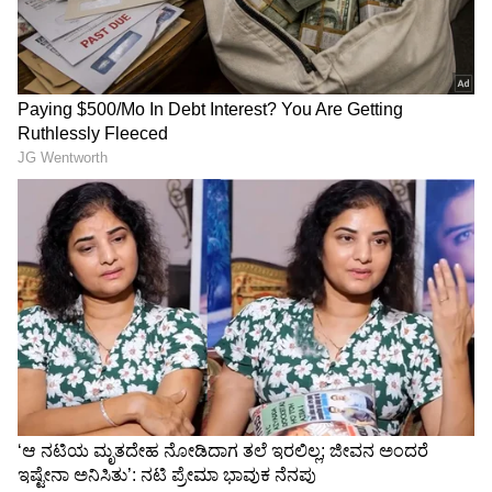
"ರಾಜಕೀಯ ಬೇಡ, ಸಿನಿಮಾನೇ ಪ್ರಾಣ":
ಕನಕೋತ್ಸವದಲ್ಲಿ ರಿಷಬ್ ಶೆಟ್ಟಿ | Rishab
Shetty speech | Suvarna News
ಶೇ.50 ರಿಂದ ಶೇ.18 ಕ್ಕೆ TAX ಇಳಿಕೆ: ಮೋದಿ-
ಟ್ರಂಪ್ ಐತಿಹಾಸಿಕ ಒಪ್ಪಂದ | India US
Trade Deal | Party Rounds
ಬೃಹತ್ ಗಾತ್ರದ ಮರಗಳೇ ಬಿದ್ದಿದ್ದು, ಒಂದೆಡೆ ಸಾಗಿಸಿ, ತೂಕ
ಹಾಕಿ, ನಿಯಮದಂತೆ ಇವುಗಳನ್ನು ಮಾರಾಟ ಮಾಡಲು ಆನ್
ಲೈನ್ ನಲ್ಲಿ ಟೆಂಡರ್ ಕರೆಯಲಾಗುತ್ತದೆ. ಅಲ್ಲಿಯವರೆಗೆ ಒಂದು