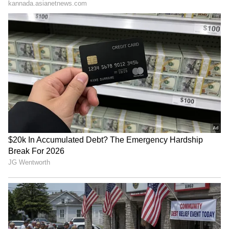
ಕಡೆ ಮರ ಸಂಗ್ರಹಿಸುವುದು ಅನಿವಾರ್ಯ. ಉದಾಹರಣೆಗೆ
ಮಲ್ಲೇಶ್ವರದಿಂದ ಸುಮ್ಮನಹಳ್ಳಿ ಕುಷ್ಠರೋಗ ಆಸ್ಪತ್ರೆ ಅಂಗಳಕ್ಕೆ
ಮರ ಸಂಗ್ರಹಿಸುವುದು ಸಮಸ್ಯೆಯಾಗಿದೆ. ಒಂದು ಬೃಹತ್ ಮರ
ತುಂಡು ಮಾಡಿದರೆ ಒಂದು ಲಾರಿಯಲ್ಲಿ ಎರಡು ಬಾರಿ
ಸಾಗಿಸಬೇಕು. ಬೆಳಿಗ್ಗೆ 8ರಿಂದ 11ರವರೆಗೆ ಲಾರಿ ಸಂಚಾರಕ್ಕೆ
ನಗರದಲ್ಲಿ ಅನುಮತಿ ಇಲ್ಲ. ಬೆಳಿಗ್ಗೆ 11ರ ನಂತರ
ಮಲ್ಲೇಶ್ವರದಿಂದ ಕುಷ್ಠರೋಗ ಆಸ್ಪತ್ರೆಗೆ ತಲುಪಿಸುವಷ್ಟರಲ್ಲಿ
ಸಂಜೆಯಾಗುತ್ತದೆ. ಇಲ್ಲಿ ಸಂಚಾರ ದಟ್ಟಣೆ, ಲೋಡ್ ಮತ್ತು
ಅನ್ ಲೋಡ್ ಮಾಡುವ ಸಮಯವೂ ಸೇರುವುದರಿಂದ ತೆರವು
ತಡವಾಗುತ್ತಿದೆ. ನಗರದ ಮಧ್ಯೆದಲ್ಲಿ ಪಾಲಿಕೆಗೆ 2 ಎಕರೆ
ನೋಟಿಫೈಡ್ ಡಿಪೋ ಇದ್ದರೆ, ಸಮಯ ಉಳಿದು, ಕೆಲಸವೂ
ಬೇಗ ಮುಗಿಯುತ್ತಿತ್ತು ಎಂದು ಅಧಿಕಾರಿಗಳು
ಅಭಿಪ್ರಾಯಪಟ್ಟಿದ್ದಾರೆ.
8 ತಾತ್ಕಾಲಿಕ ಡಿಪೋಗಳಲ್ಲಿ 1305 ಕೊಂಬೆಗಳ ಸಂಗ್ರಹ