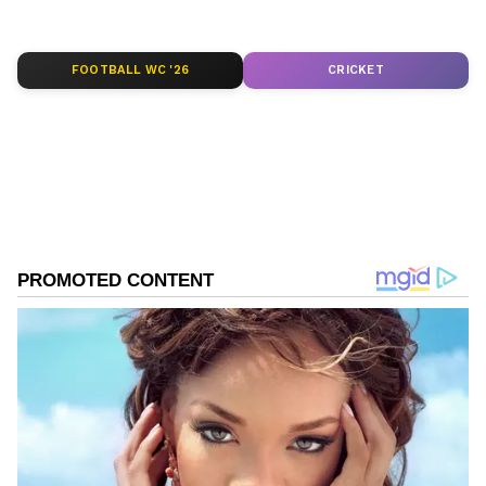
ಸುದ್ದಿಗಳು ಸುವರ್ಣ ನ್ಯೂಸ್ ವೆಬ್‌ಸೈಟಲ್ಲೂ ಲಭ್ಯ.
FOOTBALL WC '26
CRICKET
Related Articles
ಬೆಂಗಳೂರು ಟ್ರಾಫಿಕ್ ನಿಯಂತ್ರಣಕ್ಕೆ ಈ ಭಾಗದಲ್ಲಿ
10.20 ಕಿ.ಮೀ ಉದ್ದದ ಹೊಸ ರಸ್ತೆ ನಿರ್ಮಾಣ
ಬೆಂಗಳೂರು-ಚನ್ನಪಟ್ಟಣ ನಡುವೆ BMTC ಎಸಿ ಬಸ್
ಸಂಚಾರ ಆರಂಭ; ಕೇವಲ 3 ಸ್ಟಾಪ್, ಟಿಕೆಟ್ ದರ ಎಷ್ಟು
ಗೊತ್ತಾ?
DOWNLOAD APP