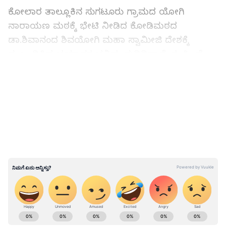
ಕೋಲಾರ ತಾಲ್ಲೂಕಿನ ಸುಗಟೂರು ಗ್ರಾಮದ ಯೋಗಿ
ನಾರಾಯಣ ಮಠಕ್ಕೆ ಭೇಟಿ ನೀಡಿದ ಕೋಡಿಮಠದ
ಡಾ.ಶಿವಾನಂದ ಶಿವಯೋಗಿ ಮಹಾ ಸ್ವಾಮೀಜಿ ದೇಶಕ್ಕೆ
ಸಂಬಂಧಿಸಿದ ಭಯಾನಕ ಭವಿಷ್ಯ ನುಡಿದಿದ್ದಾರೆ. ಈ ಹಿಂದೆ
ಹೇಳಿದಂತೆ ರಾಜ್ಯದಲ್ಲಿ ಬಹುಮತದ ಸರ್ಕಾರ ಬಂದಿದೆ. ಈ
LATEST VIDEOS
ವರ್ಷದಲ್ಲಿ ದೊಡ್ಡ ಅವಘಡ ನಡೆಯುತ್ತೆ ಎಂದು ಹೇಳಿದ್ದೆ
ಅದರಂತೆ ರೈಲು ದುರಂತ ನಡೆದಿದೆ. ಇನ್ನೂ ಒಂದು ಗಂಡಾಂತರ
ದೇಶಕ್ಕೆ ಕಾದಿದೆ. ಈ ವರ್ಷ ಅಚನಕ್ಕಾಗಿ ಗುಡುಗು ಮಿಂಚು,
ಬರಲಿದೆ. ಜಾಗತಿಕ ಯುದ್ಧದಲ್ಲಿ ಎಲ್ಲೋ ನಡೆದ ಬಾಂಬ್
ದಾಳಿಯಿಂದ ಸಾಕಷ್ಟು ನಮಗೆ ಅನಾಹುತ ಸಂಭವಿಸಲಿದೆ.
ಇದರಿಂದ ದೇಶದಲ್ಲಿ ಅಲ್ಲೋಲ, ಕಲ್ಲೋಲ ಉಂಟಾಗಲಿದೆ
ಎಂದು ಹೇಳಿದರು.
ಈ ವರ್ಷವೇ ಪಠ್ಯ ಪುಸ್ತಕ ಪರಿಷ್ಕರಣೆ ಆಗಲಿದೆ: ಕೆಲವು
ABOUT THE AUTHOR
ಪಾಠಗಳು ಮಾತ್ರ ಬೋಧಿಸಲು ಅನುಮತಿ