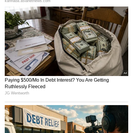
Shetty speech | Suvarna News
ಶೇ.50 ರಿಂದ ಶೇ.18 ಕ್ಕೆ TAX ಇಳಿಕೆ: ಮೋದಿ-
ಟ್ರಂಪ್ ಐತಿಹಾಸಿಕ ಒಪ್ಪಂದ | India US
Trade Deal | Party Rounds
ಗೋವಧೆಗೆ ಕಾನೂನಿನಲ್ಲಿ ಅವಕಾಶ ಬೇಡ: ಮಂಗಳೂರು
(ಜೂ.7):
ಗೋಹತ್ಯೆ ನಿಷೇಧ ಕಾಯ್ದೆಯನ್ನು ರಾಜ್ಯ ಕಾಂಗ್ರೆಸ್‌
ಸರ್ಕಾರ ವಾಪಸ್‌ ಪಡೆಯಬಾರದು. ಯಾವುದೇ ಕಾರಣಕ್ಕೂ
ಗೋವಿನ ವಧೆಗೆ ಕಾನೂನಿನಲ್ಲಿ ಅವಕಾಶ ನೀಡಬಾರದು ಎಂದು
ಕರಾವಳಿ ಜಿಲ್ಲೆಯ ಸ್ವಾಮೀಜಿಗಳು ರಾಜ್ಯ ಸರ್ಕಾರವನ್ನು
ಒತ್ತಾಯಿಸಿದ್ದಾರೆ. ಮಂಗಳವಾರ ಇಲ್ಲಿನ ವಿಶ್ವಹಿಂದು ಪರಿಷತ್‌
ಕಾರ್ಯಾಲಯದಲ್ಲಿ ಸುದ್ದಿಗೋಷ್ಠಿಯಲ್ಲಿ ಮಾತನಾಡಿದ
ಗುರುಪುರ ವಜ್ರದೇಹಿ ಮಠದ ಶ್ರೀ ರಾಜಶೇಖರಾನಂದ
ಸ್ವಾಮೀಜಿ, ‘ಎಮ್ಮೆ ಕಡಿಯಬಹುದಾದರೆ ಹಸು ಯಾಕೆ
ಕಡಿಯಬಾರದು’ ಎಂಬ ರಾಜ್ಯ ಪಶುಸಂಗೋಪನಾ ಸಚಿವ
ವೆಂಕಟೇಶ್‌ ಅವರ ಹೇಳಿಕೆಯನ್ನು ಸಂತರು ಹಾಗೂ ಇಡೀ