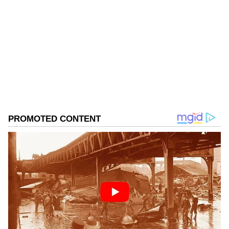
Sathish Kumar KH
SK
ವಿಜಯನಗರ ಜಿಲ್ಲೆ ಕಂದಗಲ್‌ಪುರ ಗ್ರಾಮದವನು ಮೂಲತಃ ಶಿಕ್ಷಕ.
ಆದರೆ, ಆಕರ್ಷಿಸಿದ್ದು ಪತ್ರಿಕೋದ್ಯಮ. ಎಂಟು ವರ್ಷಗಳಿಂದ
ಪ್ರಜಾವಾಣಿ, ವಿಜಯವಾಣಿ ನಂತರ ಇದೀಗ ಏಷ್ಯಾನೆಟ್ ಕನ್ನಡದಲ್ಲಿ
ಕಾರ್ಯನಿರ್ವಹಿಸುತ್ತಿದ್ದೇನೆ. ಕರ್ನಾಟಕ ರಾಜಕಾರಣ ನೆಚ್ಚಿನ ಕ್ಷೇತ್ರ.
Published :
Jun 08 2023, 02:50 PM IST
ಡಿಜಿಟಲ್ ಮಾಧ್ಯಮಕ್ಕನುಗುಣವಾಗಿ ಶಿಕ್ಷಣ, ಆರೋಗ್ಯ, ಸಿನಿಮಾ
ಸುದ್ದಿಗಳನ್ನೂ ಬರೆಯುತ್ತೇನೆ. ಕ್ರಿಕೆಟ್, ಕೃಷಿ ಇಷ್ಟ. ಓದು ನೆಚ್ಚಿನ
ಹವ್ಯಾಸ.