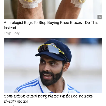
ಭವಿಷ್ಯವನ್ನೂ ಶ್ರೀಗಳು ಹೇಳಿದ್ದಾರೆ. ಆದರೆ, ಯಾವ
ರಾಷ್ಟ್ರಗಳು, ಯಾವ ದಿಕ್ಕಿನಲ್ಲಿರುವ ರಾಷ್ಟ್ರಗಳು ಮುಳುಗಡೆ
ಆಗಲಿವೆ ಎಂಬ ಸುಳಿವನ್ನು ನೀಡಿಲ್ಲ.
ರಾಜ್ಯದಲ್ಲಿ ಮತ್ತೊಬ್ಬ ಇನ್ಸ್‌ಪೆಕ್ಟರ್‌ ಸಾವು:
ಹೃದಯಾಘಾತವಾಗಿ ಆಸ್ಪತ್ರೆಗೆ ಹೋಗುವಷ್ಟರಲ್ಲೇ ಮೃತ್ಯು
ಆಗಸ್ಟ್ 8 ರ ಜಾತಕ: ಈ 4 ರಾಶಿಚಕ್ರ ಚಿಹ್ನೆಗಳಿಗೆ ಅದೃಷ್ಟ
ಅನುಕೂಲಕರವಾಗಿರುತ್ತದೆ, ಆರ್ಥಿಕ ಲಾಭದಿಂದ ಗೌರವ
LATEST VIDEOS
"ರಾಜಕೀಯ ಬೇಡ, ಸಿನಿಮಾನೇ ಪ್ರಾಣ":
ಕನಕೋತ್ಸವದಲ್ಲಿ ರಿಷಬ್ ಶೆಟ್ಟಿ | Rishab