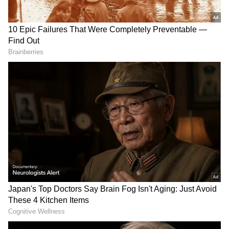
DOWNLOAD APP
ಮತ್ತೆ ಕೈವಾರ ತಾತಯ್ಯ ಹುಟ್ಟಿ ಬರ್ತಾರೆ:
ಮತ್ತೊಂದೆಡೆ,