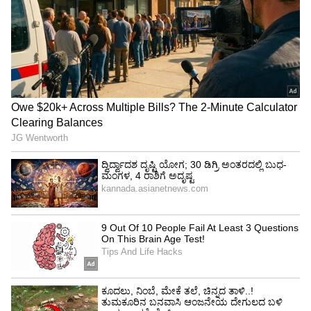
ಹಿಂದು ಸಮಾಜ ತೀವ್ರವಾಗಿ ಖಂಡಿಸುತ್ತದೆ ಎಂದರು.